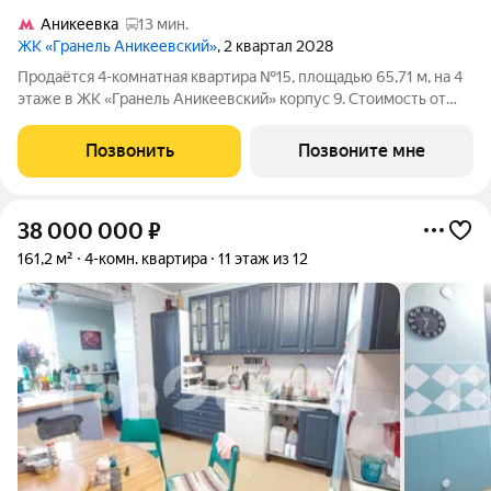
Аникеевка
13 мин.
ЖК «Гранель Аникеевский»
, 2 квартал 2028
Продаётся 4-комнатная квартира №15, площадью 65,71 м, на 4
этаже в ЖК «Гранель Аникеевский» корпус 9. Стоимость от
12828556 руб. Квартира без отделки, планировка распашная,
окна во двор. Проект расположился в экологически чистом
Позвонить
Позвоните мне
районе Подмосковья
38 000 000
₽
161,2 м²
4-комн. квартира
11 этаж из 12