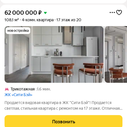
62 000 000
₽
108,1 м²
4-комн. квартира
17 этаж из 20
новостройка
Трикотажная
6 мин.
ЖК «Сити Бэй»
Продается видовая квартира в ЖК "Сити Бэй"! Продается
светлая, стильная квартира с ремонтом на 17 этаже. Отличная
планировка: - Три отдельные спальни, каждая с собственным
санузлом; - Отдельный кабинет; - Уютная кухня-гостиная; -
Позвонить
Постирочная; -