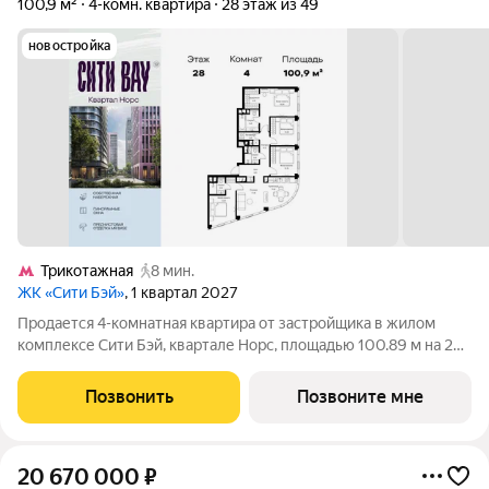
100,9 м²
4-комн. квартира
28 этаж из 49
новостройка
Трикотажная
8 мин.
ЖК «Сити Бэй»
, 1 квартал 2027
Продается 4-комнатная квартира от застройщика в жилом
комплексе Сити Бэй, квартале Норс, площадью 100.89 м на 28
этаже. Срок сдачи 1 квартал 2027 года. Концепция жилого
комплекса Сити Бэй - настоящий город в городе с отлично
Позвонить
Позвоните мне
развитой инфраструктурой
20 670 000
₽