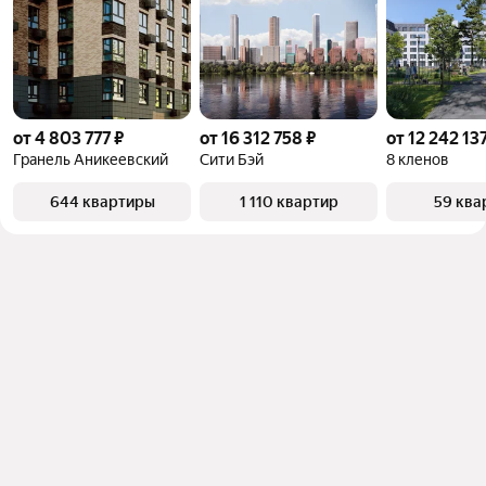
от 4 803 777 ₽
от 16 312 758 ₽
от 12 242 137
Гранель Аникеевский
Сити Бэй
8 кленов
644 квартиры
1 110 квартир
59 ква