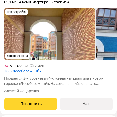
89,9 м²
4-комн. квартира
3 этаж из 4
новостройка
хорошая цена
Аникеевка
12 мин.
ЖК «Лесобережный»
Продается 2-х уровневая 4-х комнатная квартира в новом
городке «Лесобережный». На сегодняшний день - это
единственной предложение во всем поселке Николо-Урюпино
Алексей Федоренко
(г.о. Красногорск) Максимальная высота второго света 5,8
метра. Расположение объекта его
Позвонить
Чат