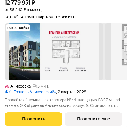
12 779 951
₽
от 56 240 ₽ в месяц
68,6 м²
4-комн. квартира
1 этаж из 6
новостройка
Аникеевка
13 мин.
ЖК «Гранель Аникеевский»
, 2 квартал 2028
Продаётся 4-комнатная квартира №44, площадью 68,57 м, на 1
этаже в ЖК «Гранель Аникеевский» корпус 9. Стоимость от
12779951 руб. Квартира без отделки, планировка распашная,
окна на улицу. Проект расположился в экологически чистом
Позвонить
Позвоните мне
районе Подмосковья