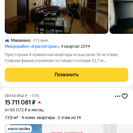
Мякинино
13 мин.
Микрорайон «Красногорье»
, 4 квартал 2014
Просторная 4-комнатная квартира на высоком 16-м этаже.
Главная фишка огромная гостиная-столовая 32,7 м
Изолированные комнаты позволяют каждому члену семьи
иметь личное пространство. Два балкона дают отличный свет
Позвонить
и дополнительные возможности для
18 113 952
₽
–13%
15 711 081
₽
от 65 072 ₽ в месяц
73,9 м²
4-комн. квартира
2 этаж из 14
новостройка