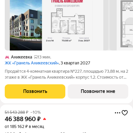
Аникеевка
13 мин.
ЖК «Гранель Аникеевский»
, 3 квартал 2027
Продаётся 4-комнатная квартира №227, площадью 73,88 м, на 2
этаже в ЖК «Гранель Аникеевский» корпус 1.2. Стоимость от
15711081 руб. Квартира без отделки, планировка
односторонняя, окна во двор. Проект расположился в
Позвонить
Позвоните мне
экологически чистом районе
51 543 288
₽
–10%
46 388 960
₽
от 185 162 ₽ в месяц