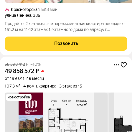
Красногорская
13 мин.
улица Ленина
,
38Б
Продаётся 2х этажная четырёхкомнатная квартира площадью
161,2 м на 11-12 этажах 12-этажного дома по адресу: г.
Красногорск, улица Ленина, 38Б. Эта просторная и светлая
квартира идеально подойдёт для большой семьи, которая
Позвонить
ценит комфорт и уют. Дом
55 398 412
₽
–10%
49 858 572
₽
от 199 011 ₽ в месяц
107,3 м²
4-комн. квартира
3 этаж из 15
новостройка