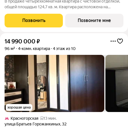
В продаже четырехкомнатная квартира с чистовой отделкой,
общей площадью 124,7 кв. м. Квартира расположена на
девятом этаже девятиэтажного дома класса Оптимум в
квартале В17 нового района СберСити, который строит Сбер.
Позвонить
Позвоните мне
Всего в доме 48 квартир.
14 990 000
₽
96 м²
4-комн. квартира
4 этаж из 10
хорошая цена
Красногорская
13 мин.
улица Братьев Горожанкиных
,
32