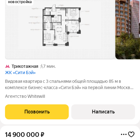
новостройка
Трикотажная
7 мин.
ЖК «Сити Бэй»
Видовая квартира с 3 спальнями общей площадью 85 м в
комплексе бизнес-класса «Сити Бэй» на первой линии Москвы-
реки. Квартира расположена на 10 этаже в корпусе «Клифф-1»
Агентство Whitewill
(Cliff-1). Предчистовая отделка по стандарту MR Base
включает: стяжку пола и
Позвонить
Написать
14 900 000
₽