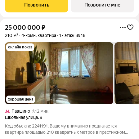
Позвонить
Позвоните мне
25 000 000
₽
210 м²
4-комн. квартира
17 этаж из 18
онлайн показ
хорошая цена
Павшино
12 мин.
Школьная улица
,
9
Код объекта: 2241191. Вашему вниманию предлагается
квартира площадью 210 квадратных метров в престижном
районе Красногорска. В данной квартире не сделан ремонт что