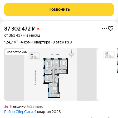
Красногорск, Красногорский бульвар, д. 24, Этаж: 10/17
отличный обзор, светлая и тихая сторона Идеальное
Позвонить
сочетание комфорта, локации и
87 302 472
₽
от 353 437 ₽ в месяц
124,7 м²
4-комн. квартира
9 этаж из 9
новостройка
Павшино
28 мин.
Район СберСити
, 4 квартал 2026