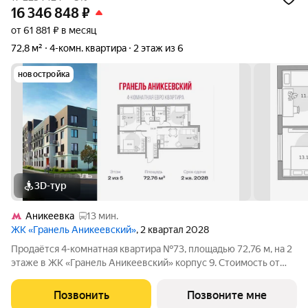
16 346 848
₽
от 61 881 ₽ в месяц
72,8 м²
4-комн. квартира
2 этаж из 6
новостройка
3D-тур
Аникеевка
13 мин.
ЖК «Гранель Аникеевский»
, 2 квартал 2028
Продаётся 4-комнатная квартира №73, площадью 72,76 м, на 2
этаже в ЖК «Гранель Аникеевский» корпус 9. Стоимость от
16346848 руб. Квартира без отделки, планировка распашная,
окна во двор. Проект расположился в экологически чистом
Позвонить
Позвоните мне
районе Подмосковья