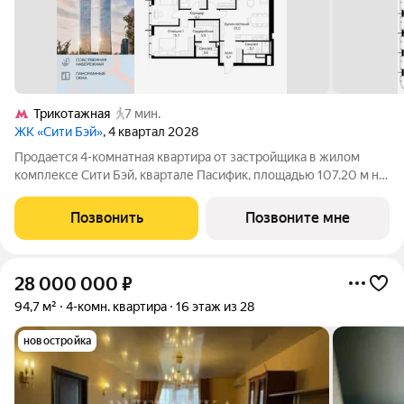
Трикотажная
7 мин.
ЖК «Сити Бэй»
, 4 квартал 2028
Продается 4-комнатная квартира от застройщика в жилом
комплексе Сити Бэй, квартале Пасифик, площадью 107.20 м на
53 этаже. Срок сдачи 2 квартал 2028 года. Концепция жилого
комплекса Сити Бэй - настоящий город в городе с отлично
Позвонить
Позвоните мне
развитой
28 000 000
₽
94,7 м²
4-комн. квартира
16 этаж из 28
новостройка