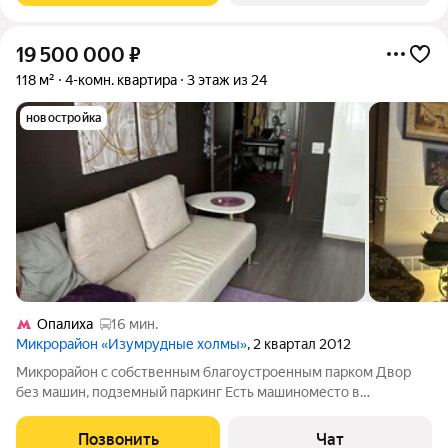
19 500 000
₽
118 м²
4-комн. квартира
3 этаж из 24
новостройка
Опалиха
16 мин.
Микрорайон «Изумрудные холмы»
, 2 квартал 2012
Микрорайон с собственным благоустроенным парком Двор
без машин, подземный паркинг Есть машиноместо в
подземном паркинге. Плюс 2 млн Ремонт сделан давно, просто
без изысков Жить можно сразу, но возможно сделать и
Позвонить
Чат