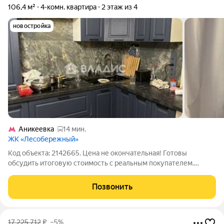
106,4 м²
4-комн. квартира
2 этаж из 4
новостройка
Аникеевка
14 мин.
ЖК «Лесобережный»
Код объекта: 2142665. Цена не окончательная! Готовы
обсудить итоговую стоимость с реальным покупателем.
Вашему вниманию предлагается отличная четырёхкомнатная
квартира в селе Николо-Урюпино городского округа
Позвонить
Красногорск. Это прекрасный выбор для
17 225 712
₽
–5%