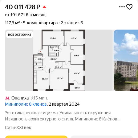
40 011 428
₽
от 191 671 ₽ в месяц
117,3 м²
5-комн. квартира
2 этаж из 6
новостройка
Опалиха
15 мин.
Миниполис 8 кленов
, 2 квартал 2024
Эстетика неоклассицизма. Уникальность окружения.
Изящность архитектурного стиля. Миниполис 8 Клёнов
расположился в подмосковном микрорайоне Опалиха.
Сити-XXI век
Несмотря на удаленность от многолюдных улиц и шумных
магистралей добраться до центра столицы не