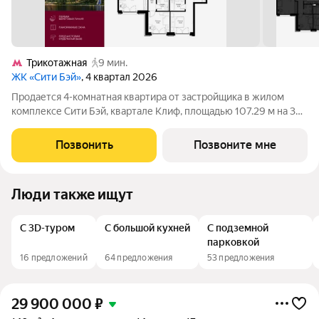
Трикотажная
9 мин.
ЖК «Сити Бэй»
, 4 квартал 2026
Продается 4-комнатная квартира от застройщика в жилом
комплексе Сити Бэй, квартале Клиф, площадью 107.29 м на 3
этаже. Срок сдачи 4 квартал 2026 года. Клиф от Сити Бэй - это
пять Клубных домов на первой линии озелененной
Позвонить
Позвоните мне
набережной Реки Москвы. Со
Люди также ищут
С 3D-туром
С большой кухней
С подземной
парковкой
16 предложений
64 предложения
53 предложения
29 900 000
₽