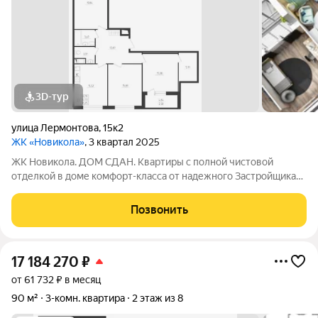
3D-тур
улица Лермонтова
,
15к2
ЖК «Новикола»
, 3 квартал 2025
ЖК Новикола. ДОМ СДАН. Квартиры с полной чистовой
отделкой в доме комфорт-класса от надежного Застройщика
ГК «Технополис». На объекте работает ШОУ-РУМ! ЖК
Новикола находится в самом центре Красного села и в то же
Позвонить
время вдали от шума и суеты улиц.
17 184 270
₽
от 61 732 ₽ в месяц
90 м²
3-комн. квартира
2 этаж из 8