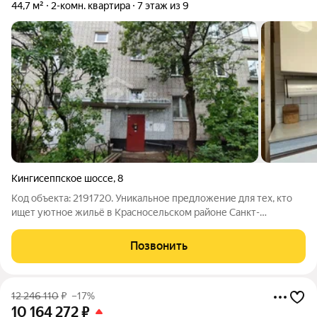
44,7 м²
2-комн. квартира
7 этаж из 9
Кингисеппское шоссе
,
8
Код объекта: 2191720. Уникальное предложение для тех, кто
ищет уютное жильё в Красносельском районе Санкт-
Петербурга. Продаётся двухкомнатная квартира площадью
44,7 кв. м на седьмом этаже девятиэтажного дома 1973 года
Позвонить
постройки по адресу: Красное
12 246 110
₽
–17%
10 164 272
₽