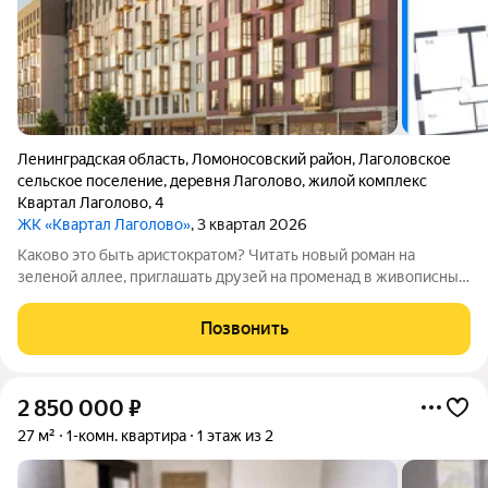
Ленинградская область
,
Ломоносовский район
,
Лаголовское
сельское поселение
,
деревня Лаголово
,
жилой комплекс
Квартал Лаголово
,
4
ЖК «Квартал Лаголово»
, 3 квартал 2026
Каково это быть аристократом? Читать новый роман на
зеленой аллее, приглашать друзей на променад в живописный
парк и любоваться фасадами роскошных дворцов. А вечером
собираться в город на светское мероприятие в самом центре
Позвонить
Петербурга.Чтобы
2 850 000
₽
27 м²
1-комн. квартира
1 этаж из 2