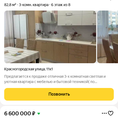
82,8 м²
3-комн. квартира
6 этаж из 8
Красногородская улица
,
11к1
Предлагается к продаже отличная 3-х комнатная светлая и
уютная квартира с мебелью и бытовой техникой( по
договоренности) . Все комнаты изолированы, кухня 14 метров,
санузел раздельный. В квартире выполнен качественный
Позвонить
ремонт в светлых тонах.Тихий
6 600 000
₽