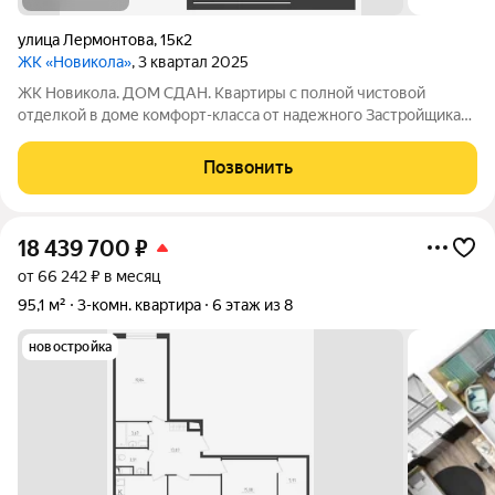
улица Лермонтова
,
15к2
ЖК «Новикола»
, 3 квартал 2025
ЖК Новикола. ДОМ СДАН. Квартиры с полной чистовой
отделкой в доме комфорт-класса от надежного Застройщика
ГК «Технополис». На объекте работает ШОУ-РУМ! ЖК
Новикола находится в самом центре Красного села и в то же
Позвонить
время вдали от шума и суеты улиц.
18 439 700
₽
от 66 242 ₽ в месяц
95,1 м²
3-комн. квартира
6 этаж из 8
новостройка