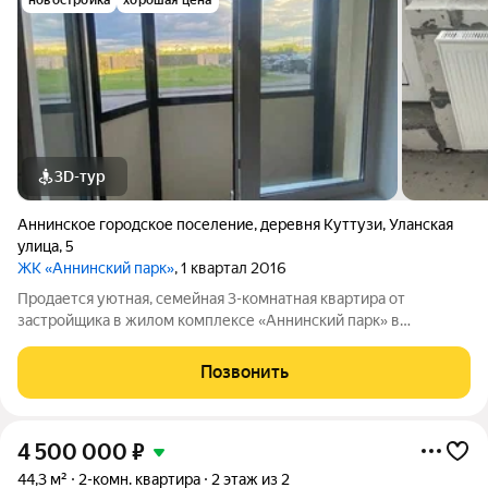
новостройка
хорошая цена
3D-тур
Аннинское городское поселение
,
деревня Куттузи
,
Уланская
улица
,
5
ЖК «Аннинский парк»
, 1 квартал 2016
Продается уютная, семейная 3-комнатная квартира от
застройщика в жилом комплексе «Аннинский парк» в
Ломоносовском районе. До метро можно добраться на
транспорте всего за 55 минут. Удобная, классическая
Позвонить
планировка. Общая площадь квартиры - 74.7 м,
4 500 000
₽
44,3 м²
2-комн. квартира
2 этаж из 2