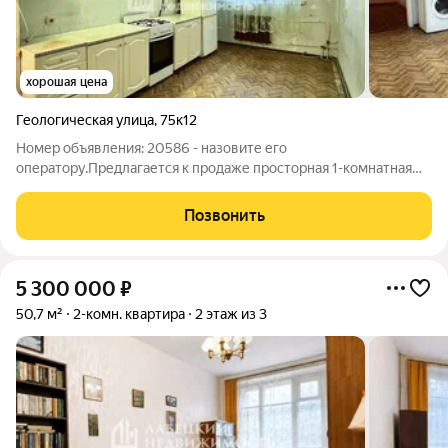
хорошая цена
Геологическая улица
,
75к12
Номер объявления: 20586 - назовите его
оператору.Предлагается к продаже просторная 1-комнатная
квартира на 2-ом этаже 3-х этажного кирпичного дома 1985
года постройки. Чистая парадная и ухоженный двор. Что
Позвонить
немаловажно большая парковка возле дома.
5 300 000
₽
50,7 м²
2-комн. квартира
2 этаж из 3