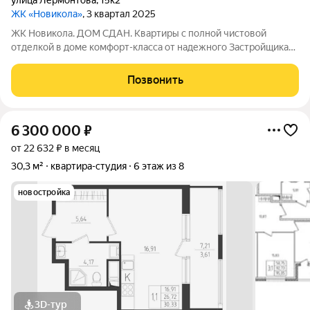
улица Лермонтова
,
15к2
ЖК «Новикола»
, 3 квартал 2025
ЖК Новикола. ДОМ СДАН. Квартиры с полной чистовой
отделкой в доме комфорт-класса от надежного Застройщика
ГК «Технополис». На объекте работает ШОУ-РУМ! ЖК
Новикола находится в самом центре Красного села и в то же
Позвонить
время вдали от шума и суеты улиц.
6 300 000
₽
от 22 632 ₽ в месяц
30,3 м²
квартира-студия
6 этаж из 8
новостройка
3D-тур