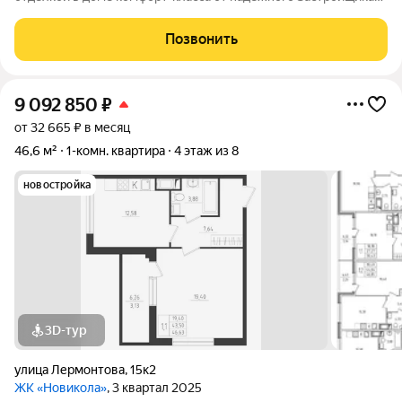
ГК «Технополис». На объекте работает ШОУ-РУМ! ЖК
Новикола находится в самом центре Красного села и в то же
Позвонить
время вдали от шума и суеты улиц.
9 092 850
₽
от 32 665 ₽ в месяц
46,6 м²
1-комн. квартира
4 этаж из 8
новостройка
3D-тур
улица Лермонтова
,
15к2
ЖК «Новикола»
, 3 квартал 2025