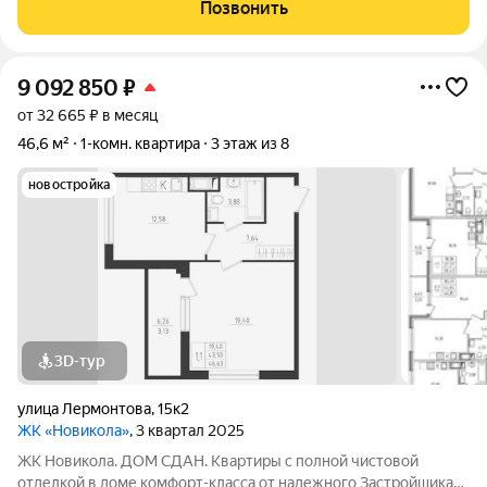
Новикола находится в самом центре Красного села и в то же
Позвонить
время вдали от шума и суеты улиц.
9 092 850
₽
от 32 665 ₽ в месяц
46,6 м²
1-комн. квартира
3 этаж из 8
новостройка
3D-тур
улица Лермонтова
,
15к2
ЖК «Новикола»
, 3 квартал 2025
ЖК Новикола. ДОМ СДАН. Квартиры с полной чистовой
отделкой в доме комфорт-класса от надежного Застройщика