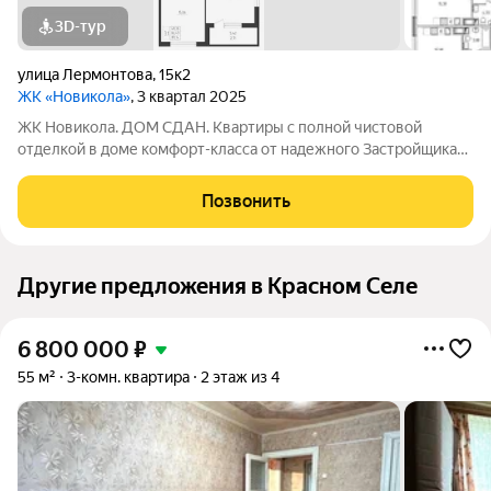
3D-тур
улица Лермонтова
,
15к2
ЖК «Новикола»
, 3 квартал 2025
ЖК Новикола. ДОМ СДАН. Квартиры с полной чистовой
отделкой в доме комфорт-класса от надежного Застройщика
ГК «Технополис». На объекте работает ШОУ-РУМ! ЖК
Новикола находится в самом центре Красного села и в то же
Позвонить
время вдали от шума и суеты улиц.
Другие предложения в Красном Селе
6 800 000
₽
55 м²
3-комн. квартира
2 этаж из 4