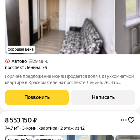
хорошая цена
Автово
29 мин.
проспект Ленина
,
76
Горячее предложение июня! Продаётся доля в двухкомнатной
квартире в Красном Селе на проспекте Ленина, 76. Это
выделенная доля в двухкомнатной квартире. Преимущество
квартиры в том, что она имеет два ОТДЕЛЬНЫХ входа: из
Позвонить
Написать
парадной и с лоджии. Общая
8 553 150
₽
74,7 м²
3-комн. квартира
2 этаж из 12