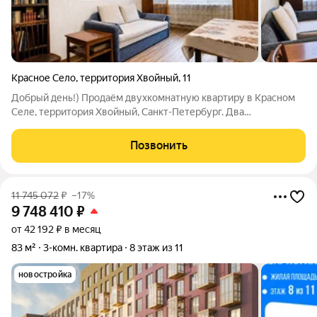
Красное Село
,
территория Хвойный
,
11
Добрый день!) Продаём двухкомнатную квартиру в Красном
Селе, территория Хвойный, Санкт-Петербург. Два
изолированных помещения, просторная прихожая и мебель в
квартире всё готово для Вашего переезда :) Описание и
Позвонить
фотографии СООТВЕТСТВУЮТ
11 745 072
₽
–17%
9 748 410
₽
от 42 192 ₽ в месяц
83 м²
3-комн. квартира
8 этаж из 11
новостройка