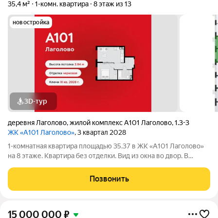
35,4 м²
1-комн. квартира
8 этаж из 13
новостройка
3D-тур
деревня Лаголово
,
жилой комплекс А101 Лаголово
,
1.3-3
ЖК «А101 Лаголово»
, 3 квартал 2028
1-комнатная квартира площадью 35.37 в ЖК «А101 Лаголово»
на 8 этаже. Квартира без отделки. Вид из окна во двор. В
квартире 1 санузел. Высота потолков 2.84 м. ОТДЕЛКА
Квартира передается без отделки. Благодаря тому, что в
Позвонить
данном типе отделки стены не
15 000 000
₽