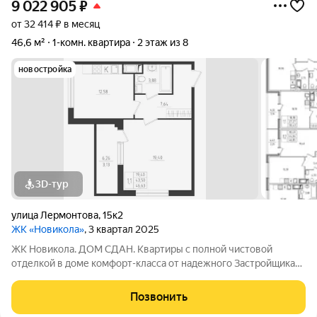
9 022 905
₽
от 32 414 ₽ в месяц
46,6 м²
1-комн. квартира
2 этаж из 8
новостройка
3D-тур
улица Лермонтова
,
15к2
ЖК «Новикола»
, 3 квартал 2025
ЖК Новикола. ДОМ СДАН. Квартиры с полной чистовой
отделкой в доме комфорт-класса от надежного Застройщика
ГК «Технополис». На объекте работает ШОУ-РУМ! ЖК
Новикола находится в самом центре Красного села и в то же
Позвонить
время вдали от шума и суеты улиц.