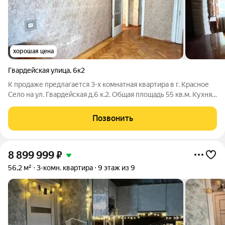
хорошая цена
Гвардейская улица
,
6к2
К продаже предлагается 3-х комнатная квартира в г. Красное
Село на ул. Гвардейская д.6 к.2. Общая площадь 55 кв.м. Кухня
5,5 кв.м, гостиная - проходная с выходом на балкон. Две
изолированные спальни. Квартира расположена на 2-м этаже
Позвонить
четырехэтажного
8 899 999
₽
56,2 м²
3-комн. квартира
9 этаж из 9