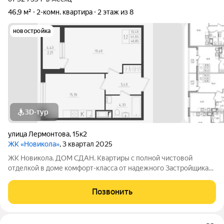
46,9 м²
2-комн. квартира
2 этаж из 8
новостройка
3D-тур
улица Лермонтова
,
15к2
ЖК «Новикола»
, 3 квартал 2025
ЖК Новикола. ДОМ СДАН. Квартиры с полной чистовой
отделкой в доме комфорт-класса от надежного Застройщика
ГК «Технополис». На объекте работает ШОУ-РУМ! ЖК
Новикола находится в самом центре Красного села и в то же
Позвонить
время вдали от шума и суеты улиц.