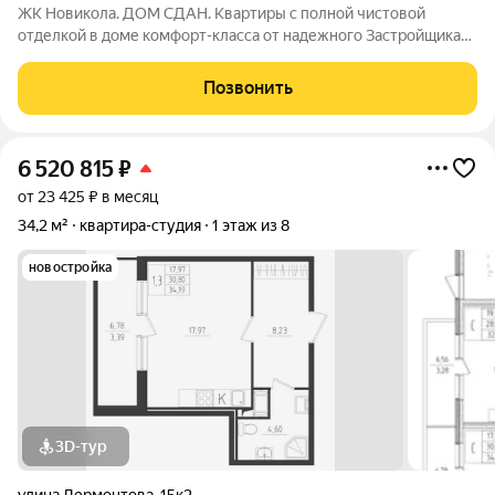
ЖК Новикола. ДОМ СДАН. Квартиры с полной чистовой
отделкой в доме комфорт-класса от надежного Застройщика
ГК «Технополис». На объекте работает ШОУ-РУМ! ЖК
Новикола находится в самом центре Красного села и в то же
Позвонить
время вдали от шума и суеты улиц.
6 520 815
₽
от 23 425 ₽ в месяц
34,2 м²
квартира-студия
1 этаж из 8
новостройка
3D-тур