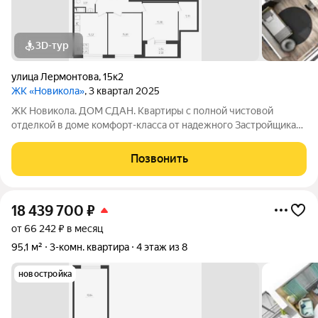
3D-тур
улица Лермонтова
,
15к2
ЖК «Новикола»
, 3 квартал 2025
ЖК Новикола. ДОМ СДАН. Квартиры с полной чистовой
отделкой в доме комфорт-класса от надежного Застройщика
ГК «Технополис». На объекте работает ШОУ-РУМ! ЖК
Новикола находится в самом центре Красного села и в то же
Позвонить
время вдали от шума и суеты улиц.
18 439 700
₽
от 66 242 ₽ в месяц
95,1 м²
3-комн. квартира
4 этаж из 8
новостройка