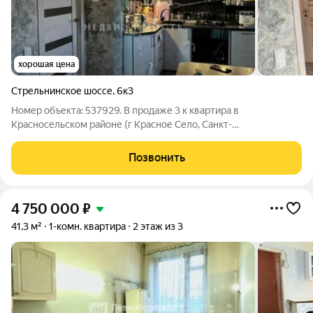
хорошая цена
Стрельнинское шоссе
,
6к3
Номер объекта: 537929. В продаже 3 к квартира в
Красносельском районе (г Красное Село, Санкт-
Петербург)Стрельнинское шоссе д6 к3 общей площадью
56.2м кв. На 9 этаже. Несколько лет назад сделан капитальный
Позвонить
ремонт. Заменили всю электропроводку на
4 750 000
₽
41,3 м²
1-комн. квартира
2 этаж из 3