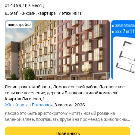
от 43 992 ₽ в месяц
83,9 м²
3-комн. квартира
7 этаж из 11
новостройка
Ленинградская область
,
Ломоносовский район
,
Лаголовское
сельское поселение
,
деревня Лаголово
,
жилой комплекс
Квартал Лаголово
,
1
ЖК «Квартал Лаголово»
, 3 квартал 2026
Каково это быть аристократом? Читать новый роман на
зеленой аллее, приглашать друзей на променад в живописный
парк и любоваться фасадами роскошных дворцов. А вечером
собираться в город на светское мероприятие в самом центре
Позвонить