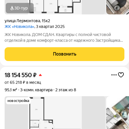
3D-тур
улица Лермонтова
,
15к2
ЖК «Новикола»
, 3 квартал 2025
ЖК Новикола. ДОМ СДАН. Квартиры с полной чистовой
отделкой в доме комфорт-класса от надежного Застройщика
ГК «Технополис». На объекте работает ШОУ-РУМ! ЖК
Новикола находится в самом центре Красного села и в то же
Позвонить
время вдали от шума и суеты улиц.
18 154 550
₽
от 65 218 ₽ в месяц
95,1 м²
3-комн. квартира
2 этаж из 8
новостройка