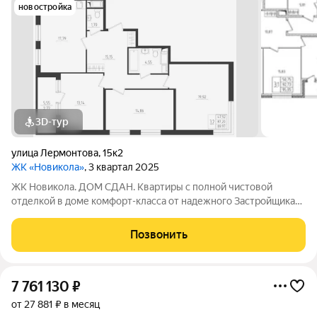
новостройка
3D-тур
улица Лермонтова
,
15к2
ЖК «Новикола»
, 3 квартал 2025
ЖК Новикола. ДОМ СДАН. Квартиры с полной чистовой
отделкой в доме комфорт-класса от надежного Застройщика
ГК «Технополис». На объекте работает ШОУ-РУМ! ЖК
Новикола находится в самом центре Красного села и в то же
Позвонить
время вдали от шума и суеты улиц.
7 761 130
₽
от 27 881 ₽ в месяц