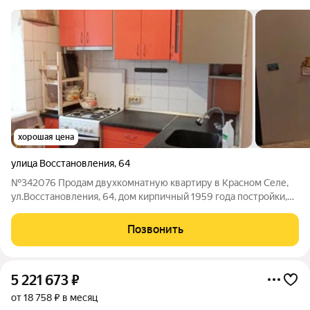
хорошая цена
улица Восстановления
,
64
№342076 Продам двухкомнатную квартиру в Красном Селе,
ул.Восстановления, 64, дом кирпичный 1959 года постройки,
2/2 этаж, общей площадью 44,3 кв.м., комнаты смежно-
изолированные 15,5 кв.м , +11,4 кв.м, кухня 6,5 кв.м, высота
Позвонить
потолков 2,9 . санузел
5 221 673
₽
от 18 758 ₽ в месяц