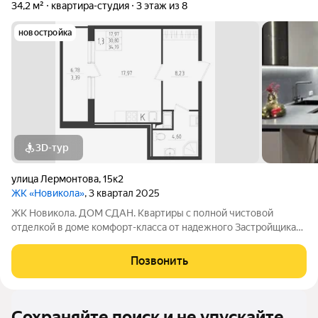
34,2 м²
квартира-студия
3 этаж из 8
новостройка
3D-тур
улица Лермонтова
,
15к2
ЖК «Новикола»
, 3 квартал 2025
ЖК Новикола. ДОМ СДАН. Квартиры с полной чистовой
отделкой в доме комфорт-класса от надежного Застройщика
ГК «Технополис». На объекте работает ШОУ-РУМ! ЖК
Новикола находится в самом центре Красного села и в то же
Позвонить
время вдали от шума и суеты улиц.
Сохраняйте поиск и не упускайте