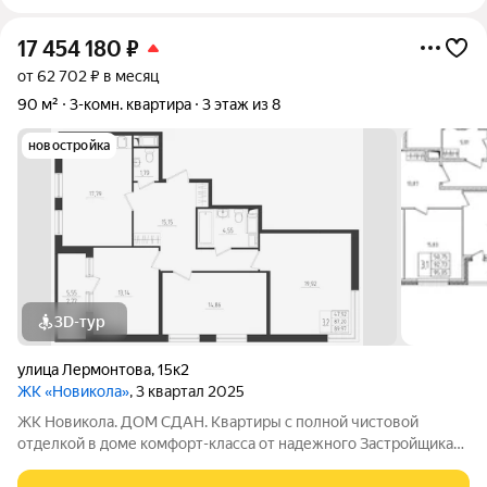
17 454 180
₽
от 62 702 ₽ в месяц
90 м²
3-комн. квартира
3 этаж из 8
новостройка
3D-тур
улица Лермонтова
,
15к2
ЖК «Новикола»
, 3 квартал 2025
ЖК Новикола. ДОМ СДАН. Квартиры с полной чистовой
отделкой в доме комфорт-класса от надежного Застройщика
ГК «Технополис». На объекте работает ШОУ-РУМ! ЖК