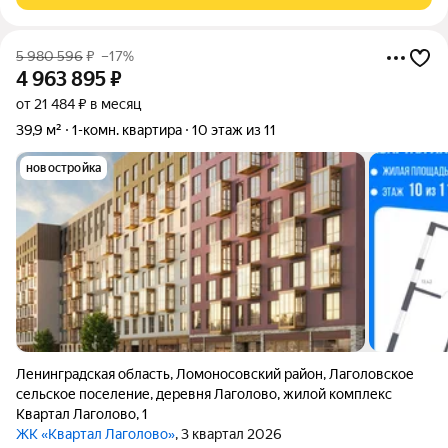
5 980 596
₽
–17%
4 963 895
₽
от 21 484 ₽ в месяц
39,9 м²
1-комн. квартира
10 этаж из 11
новостройка
Ленинградская область
,
Ломоносовский район
,
Лаголовское
сельское поселение
,
деревня Лаголово
,
жилой комплекс
Квартал Лаголово
,
1
ЖК «Квартал Лаголово»
, 3 квартал 2026