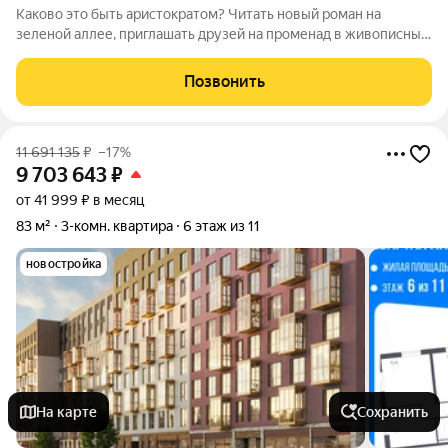
Каково это быть аристократом? Читать новый роман на
зеленой аллее, приглашать друзей на променад в живописный
парк и любоваться фасадами роскошных дворцов. А вечером
собираться в город на светское мероприятие в самом центре
Позвонить
Петербурга.Чтобы
11 691 135
₽
–17%
9 703 643
₽
от 41 999 ₽ в месяц
83 м²
3-комн. квартира
6 этаж из 11
новостройка
На карте
Сохранить