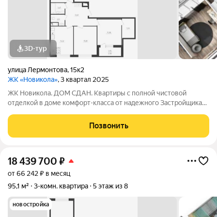
3D-тур
улица Лермонтова
,
15к2
ЖК «Новикола»
, 3 квартал 2025
ЖК Новикола. ДОМ СДАН. Квартиры с полной чистовой
отделкой в доме комфорт-класса от надежного Застройщика
ГК «Технополис». На объекте работает ШОУ-РУМ! ЖК
Новикола находится в самом центре Красного села и в то же
Позвонить
время вдали от шума и суеты улиц.
18 439 700
₽
от 66 242 ₽ в месяц
95,1 м²
3-комн. квартира
5 этаж из 8
новостройка