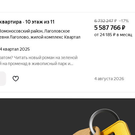
6 732 247
₽
–17%
 квартира · 10 этаж из 11
5 587 766
₽
Ломоносовский район
,
Лаголовское
от 24 185 ₽ в месяц
евня Лаголово
,
жилой комплекс Квартал
 4 квартал 2025
й на променад в живописный парк и
скошных дворцов. А вечером собираться
4 августа 2026
Ж