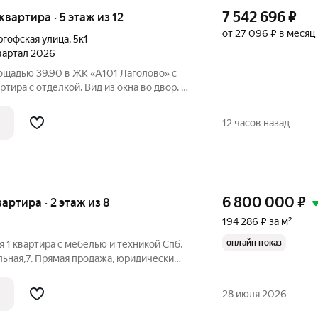
7 542 696
₽
 квартира · 5 этаж из 12
от 27 096 ₽ в месяц
гофская улица
,
5к1
квартал 2026
ощадью 39.90 в ЖК «А101 Лаголово» c
ртира с отделкой. Вид из окна во двор. В
ота потолков 2.80 м. ОТДЕЛКА Для
лкой предлагается три варианта дизайна:
12 часов назад
6 800 000
₽
вартира · 2 этаж из 8
194 286 ₽ за м²
онлайн показ
я 1 квартира с мебелью и техникой Спб,
альная,7. Прямая продажа, юридически
 владение более 10 лет,
28 июля 2026