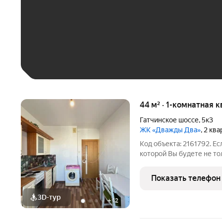
До 30 тыс. ₽
До 50 тыс. ₽
До 70 тыс. ₽
Больше 100 тыс. ₽
44 м² · 1-комнатная 
Гатчинское шоссе
,
5к3
ЖК «Дважды Два»
, 2 кв
Код объекта: 2161792. Ес
которой Вы будете не то
ежедневно закатом, то 
квартиры выходят на две
Показать телефон
восток, с
3D-тур
+
12