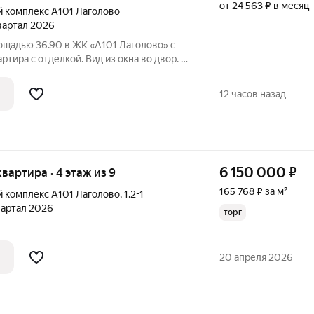
от 24 563 ₽ в месяц
 комплекс А101 Лаголово
квартал 2026
ощадью 36.90 в ЖК «А101 Лаголово» c
ртира с отделкой. Вид из окна во двор. В
ота потолков 2.95 м. ОТДЕЛКА Для
лкой предлагается три варианта дизайна:
12 часов назад
6 150 000
₽
 квартира · 4 этаж из 9
165 768 ₽ за м²
 комплекс А101 Лаголово
,
1.2-1
квартал 2026
торг
20 апреля 2026