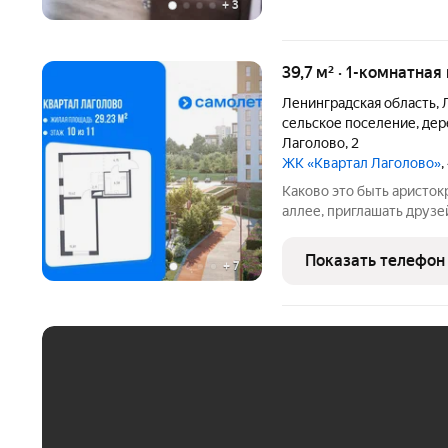
+
3
39,7 м² · 1-комнатная
Ленинградская область
,
сельское поселение
,
дер
Лаголово
,
2
ЖК «Квартал Лаголово»
,
Каково это быть аристократом? Читать новый роман на зеленой
аллее, приглашать друзе
любоваться фасадами ро
в город на светское мероприятие в самом центре
Показать телефон
+
7
Петербурга.Чтобы
ЕЖЕМЕСЯЧНЫЙ ПЛАТЁ