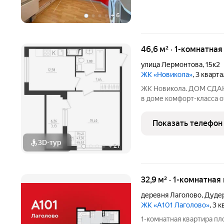
+
6
46,6 м² · 1-комнатна
улица Лермонтова
,
15к2
ЖК «Новикола»
, 3 кварт
ЖК Новикола. ДОМ СДАН.
в доме комфорт-класса 
«Технополис». На объек
находится в самом центр
Показать телефон
шума и суеты улиц.
3D-тур
+
21
32,9 м² · 1-комнатная
деревня Лаголово
,
Дудер
ЖК «А101 Лаголово»
, 3 
1-комнатная квартира пл