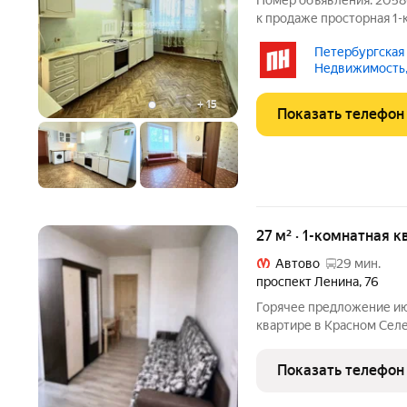
Номер объявления: 20586
к продаже просторная 1-
этажного кирпичного дом
Петербургская
и ухоженный двор. Что немаловажно бол
Недвижимость,
дома.
+
15
Показать телефон
27 м² · 1-комнатная к
Автово
29 мин.
проспект Ленина
,
76
Горячее предложение ию
квартире в Красном Селе
выделенная доля в двух
квартиры в том, что она
Показать телефон
парадной и с лоджии. Об