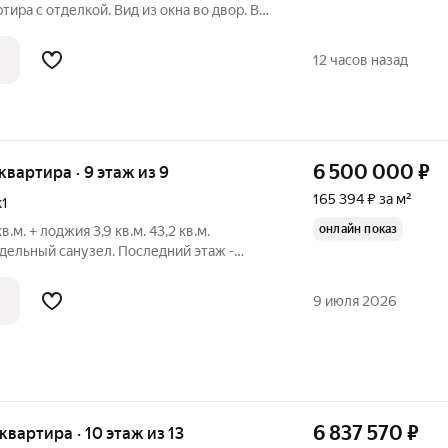
тира с отделкой. Вид из окна во двор. В
ота потолков 2.80 м. ОТДЕЛКА Для
лкой предлагается три варианта дизайна:
12 часов назад
6 500 000
₽
 квартира · 9 этаж из 9
165 394 ₽ за м²
к1
онлайн показ
 лоджия 3,9 кв.м. 43,2 кв.м.
дельный санузел. Последний этаж -
ад головой. Кирпичные стены. Вид из
 на Ваше усмотрение: что нужно оставим,
9 июля 2026
6 837 570
₽
 квартира · 10 этаж из 13