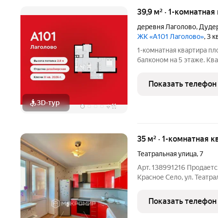
39,9 м² · 1-комнатная
деревня Лаголово
,
Дудер
ЖК «А101 Лаголово»
, 3 
1-комнатная квартира пл
балконом на 5 этаже. Ква
квартире 1 санузел. Выс
квартир с чистовой отде
Показать телефон
3D-тур
+
11
35 м² · 1-комнатная к
Театральная улица
,
7
Арт. 138991216 Продаетс
Красное Село, ул. Театр
чистая история квартиры,
Показать телефон