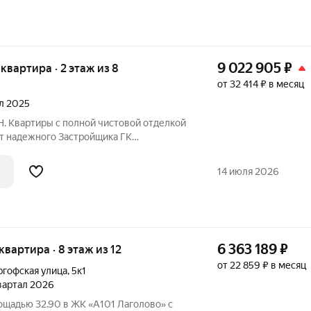
9 022 905
₽
я квартира · 2 этаж из 8
от 32 414 ₽ в месяц
ал 2025
 Квартиры с полной чистовой отделкой
от надежного Застройщика ГК
те работает ШОУ-РУМ! ЖК Новикола
е Красного села и в то же время вдали от
14 июля 2026
6 363 189
₽
 квартира · 8 этаж из 12
от 22 859 ₽ в месяц
гофская улица
,
5к1
квартал 2026
ощадью 32.90 в ЖК «А101 Лаголово» c