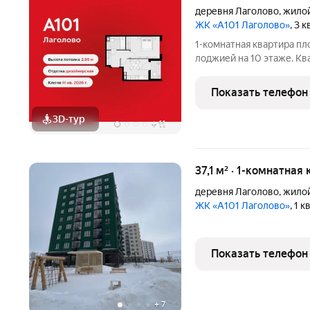
деревня Лаголово
,
жилой
ЖК «А101 Лаголово»
, 3 
1-комнатная квартира пл
лоджией на 10 этаже. Ква
квартире 1 санузел. Выс
квартир с чистовой отде
Показать телефон
3D-тур
+
11
37,1 м² · 1-комнатная
деревня Лаголово
,
жилой
ЖК «А101 Лаголово»
, 1 
Показать телефон
+
7