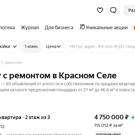
Ра
потека
Журнал
Для бизнеса
Уникальные акции
ройки
1 комн.
Цена
С ремонтом
 с ремонтом в Красном Селе
— 65 объявлений от агентств и собственников по продаже квартир
ашем каталоге предложения площадью от 27 м² до 46,6 м² в новостр
4 750 000
₽
 квартира · 2 этаж из 3
115 012 ₽ за м²
к12
хорошая цена