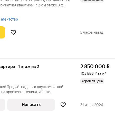
 - назовите его оператору.Предлагается
комнатная квартира на 2-ом этаже 3-х
а 1985 года постройки. Чистая парадная
ьшая парковка возле
 агентство
5 часов назад
2 850 000
₽
вартира · 1 этаж из 2
105 556 ₽ за м²
хорошая цена
ня! Продаётся доля в двухкомнатной
 на проспекте Ленина, 76. Это
комнатной квартире. Преимущество
 имеет два ОТДЕЛЬНЫХ входа: из
Написать
31 июля 2026
щая