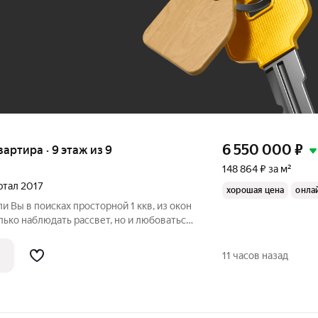
До 100 тыс. ₽
6 550 000
₽
квартира · 9 этаж из 9
148 864 ₽ за м²
артал 2017
хорошая цена
онла
ли Вы в поисках просторной 1 ккв, из окон
лько наблюдать рассвет, но и любоваться
наше предложение для ВАС! Окна
 стороны: окна кухни направлены на
11 часов назад