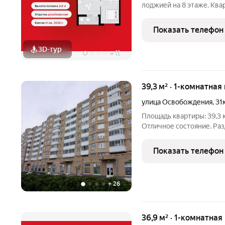
лоджией на 8 этаже. Квар
квартире 1 санузел. Выс
квартир с чистовой отде
Показать телефон
3D-тур
+
11
39,3 м² · 1-комнатная
улица Освобождения
,
31
Площадь квартиры: 39,3 кв.м. +
Отличное состояние. Раз
никто не будет шуметь н
окна на парк. По мебели
Показать телефон
что не
+
26
36,9 м² · 1-комнатная