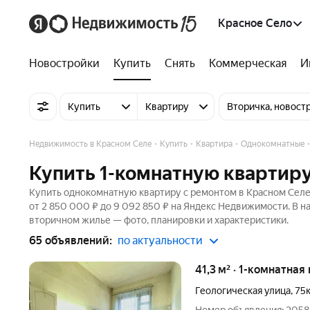
Красное Село
Новостройки
Купить
Снять
Коммерческая
И
Купить
Квартиру
Вторичка, новост
Недвижимость в Красном Селе
Купить
Квартира
Однокомнатные
Купить 1-комнатную квартиру
Купить однокомнатную квартиру с ремонтом в Красном Селе 
от 2 850 000 ₽ до 9 092 850 ₽ на Яндекс Недвижимости. В н
вторичном жилье — фото, планировки и характеристики.
65 объявлений:
по актуальности
41,3 м² · 1-комнатная
Геологическая улица
,
75