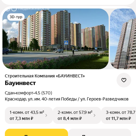
3D-тур
Строительная Компания «БАУИНВЕСТ»
Бауинвест
Сдан
•
комфорт
•
4.5 (570)
Краснодар, ул. им. 40-летия Победы / ул. Героев-Разведчиков
1-комн.
от 43,5 м²
2-комн.
от 57,9 м²
3-комн.
от 78,7
от 7,3 млн ₽
от 8,4 млн ₽
от 11,7 млн ₽