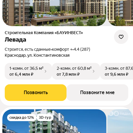
Строительная Компания «БАУИНВЕСТ»
Левада
Строится, есть сданные
•
комфорт +
•
4.4 (287)
Краснодар, ул. Константиновская
1-комн.
от 36,5 м²
2-комн.
от 60,8 м²
3-комн.
от 87,
от 6,4 млн ₽
от 7,8 млн ₽
от 9,6 млн ₽
Позвонить
Позвоните мне
скидка до 12%
3D-тур