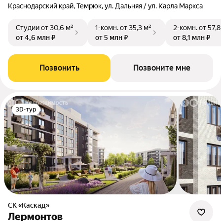
Краснодарский край, Темрюк, ул. Дальняя / ул. Карла Маркса
Студии
от 30,6 м²
1-комн.
от 35,3 м²
2-комн.
от 57,8
от 4,6 млн ₽
от 5 млн ₽
от 8,1 млн ₽
Позвонить
Позвоните мне
3D-тур
СК «Каскад»
Лермонтов