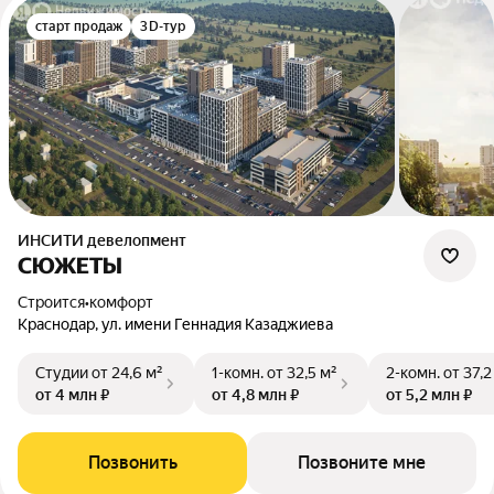
старт продаж
3D-тур
ИНСИТИ девелопмент
СЮЖЕТЫ
Строится
•
комфорт
Краснодар, ул. имени Геннадия Казаджиева
Студии
от 24,6 м²
1-комн.
от 32,5 м²
2-комн.
от 37,2
от 4 млн ₽
от 4,8 млн ₽
от 5,2 млн ₽
Позвонить
Позвоните мне