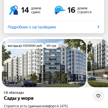
14
16
домов
домов
сдано
строятся
Подробнее о застройщике
выгода до 1300000 руб.
3D-тур
СК «Каскад»
Сады у моря
Строится, есть сданные
•
комфорт
•
5 (475)