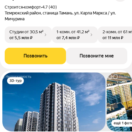
Строится
•
комфорт
•
4.7 (40)
Темрюкский район, станица Тамань, ул. Карла Маркса / ул.
Мичурина
Студии
от 30,5 м²
1-комн.
от 41,2 м²
2-комн.
от 61 м
от 5,5 млн ₽
от 7,4 млн ₽
от 11 млн ₽
Позвонить
Позвоните мне
3D-тур
ещё 1 фот