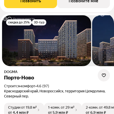
Позвонить
Позвоните мне
скидка до 25%
3D-тур
DOGMA
Порто-Ново
Строится
•
комфорт
•
4.6 (97)
Краснодарский край, Новороссийск, территория Цемдолина,
Северный пер.
Студии
от 19,8 м²
1-комн.
от 29 м²
2-комн.
от 49,8 м
от 4,4 млн ₽
от 5,9 млн ₽
от 6,9 млн ₽