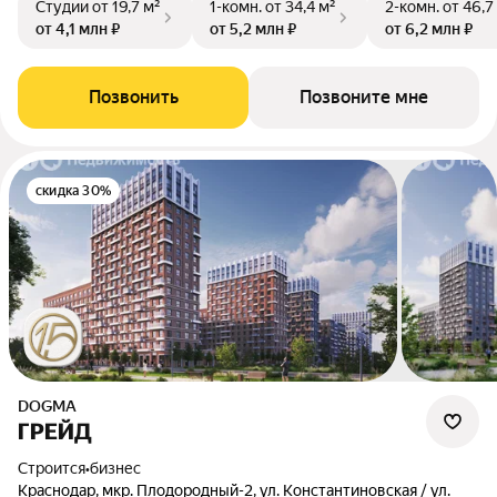
Студии
от 19,7 м²
1-комн.
от 34,4 м²
2-комн.
от 46,7
от 4,1 млн ₽
от 5,2 млн ₽
от 6,2 млн ₽
Позвонить
Позвоните мне
скидка 30%
DOGMA
ГРЕЙД
Строится
•
бизнес
Краснодар, мкр. Плодородный-2, ул. Константиновская / ул.