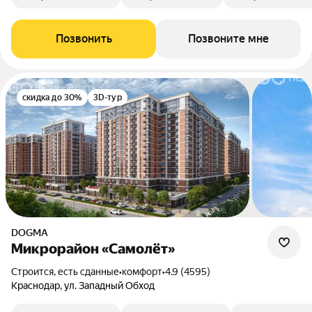
Позвонить
Позвоните мне
скидка до 30%
3D-тур
DOGMA
Микрорайон «Самолёт»
Строится, есть сданные
•
комфорт
•
4.9 (4595)
Краснодар, ул. Западный Обход