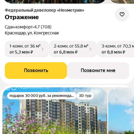
Федеральный девелопер «Неометрия»
Отражение
Сдан
•
комфорт
•
4.7 (708)
Краснодар, ул. Конгрессная
1-комн.
от 36 м²
2-комн.
от 55,8 м²
3-комн.
от 70,3 
от 5,3 млн ₽
от 6,8 млн ₽
от 8,8 млн ₽
Позвонить
Позвоните мне
подарок 30 000 руб. за рекомендацию
3D-тур