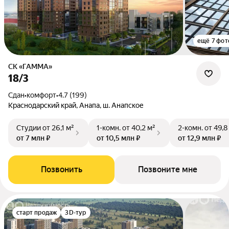
ещё 7 фот
СК «ГАММА»
18/3
Сдан
•
комфорт
•
4.7 (199)
Краснодарский край, Анапа, ш. Анапское
Студии
от 26,1 м²
1-комн.
от 40,2 м²
2-комн.
от 49,8
от 7 млн ₽
от 10,5 млн ₽
от 12,9 млн ₽
Позвонить
Позвоните мне
старт продаж
3D-тур