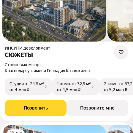
ИНСИТИ девелопмент
СЮЖЕТЫ
Строится
•
комфорт
Краснодар, ул. имени Геннадия Казаджиева
Студии
от 24,6 м²
1-комн.
от 32,5 м²
2-комн.
от 37,2
от 4 млн ₽
от 4,5 млн ₽
от 5,2 млн ₽
Позвонить
Позвоните мне