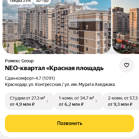
скидка 25%
3D-тур
Ромекс Group
NEO-квартал «Красная площадь
Сдан
•
комфорт
•
4.7 (1091)
Краснодар, ул. Конгрессная / ул. им. Мурата Ахеджака
Студии
от 27,3 м²
1-комн.
от 34,7 м²
2-комн.
от 57,3
от 4,9 млн ₽
от 6,2 млн ₽
от 9,3 млн ₽
Позвонить