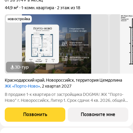
от 26 974 ₽ в месяц
44,9 м²
1-комн. квартира
2 этаж из 18
новостройка
3D-тур
Краснодарский край
,
Новороссийск
,
территория Цемдолина
ЖК «Порто-Ново»
, 2 квартал 2027
В продаже 1-к квартира от застройщика DOGMA! ЖК "Порто-
Ново" г. Новороссийск, Литер 1. Срок сдачи: 4 кв. 2026, общей
площадью 44.9 кв.м., на 2 этаже. ЖК "Порто-Ново" новый порт
для комфортной жизни. Место, где шум Чёрного моря
Позвонить
Позвоните мне
становится саундтреком