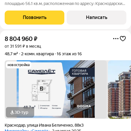
площадью 56.1 кв.м, расположенная по адресу: Краснодарский
край, г. Краснодар, ул. Стахановская, от лучшего застройщика
Краснодара "Нефтестройиндустрия - Юг". 1. Это идеальный
Позвонить
Написать
вариант для тех, кто
8 804 960
₽
от 31 591 ₽ в месяц
48,7 м²
2-комн. квартира
16 этаж из 16
новостройка
3D-тур
Краснодар
,
улица Ивана Беличенко
,
88к3