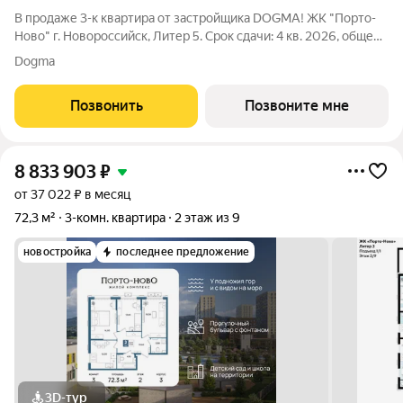
В продаже 3-к квартира от застройщика DOGMA! ЖК "Порто-
Ново" г. Новороссийск, Литер 5. Срок сдачи: 4 кв. 2026, общей
площадью 72.3 кв.м., на 2 этаже. ЖК "Порто-Ново" новый порт
Dogma
для комфортной жизни. Место, где шум Чёрного моря
становится саундтреком
Позвонить
Позвоните мне
8 833 903
₽
от 37 022 ₽ в месяц
72,3 м²
3-комн. квартира
2 этаж из 9
новостройка
последнее предложение
3D-тур