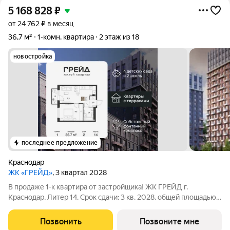
5 168 828
₽
от 24 762 ₽ в месяц
36,7 м²
1-комн. квартира
2 этаж из 18
новостройка
последнее предложение
Краснодар
ЖК «ГРЕЙД»
, 3 квартал 2028
В продаже 1-к квартира от застройщика! ЖК ГРЕЙД г.
Краснодар, Литер 14. Срок сдачи: 3 кв. 2028, общей площадью
36.7 кв.м., на 2 этаже. ГРЕЙД от DOGMA: квартал бизнес-
класса. Никогда неоклассика не была представлена в
Позвонить
Позвоните мне
краснодарской архитектуре с таким