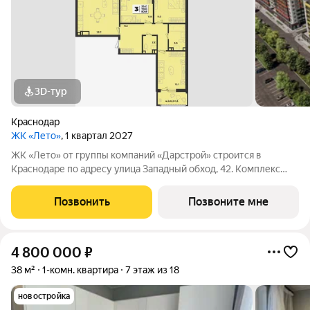
3D-тур
Краснодар
ЖК «Лето»
, 1 квартал 2027
ЖК «Лето» от группы компаний «Дарстрой» строится в
Краснодаре по адресу улица Западный обход, 42. Комплекс
включает 11 литеров с коммерческими помещениями,
паркингом и торговыми площадями. Сроки сдачи этапов
Позвонить
Позвоните мне
строительства с 2024 по 2026 год. В ЖК
4 800 000
₽
38 м²
1-комн. квартира
7 этаж из 18
новостройка