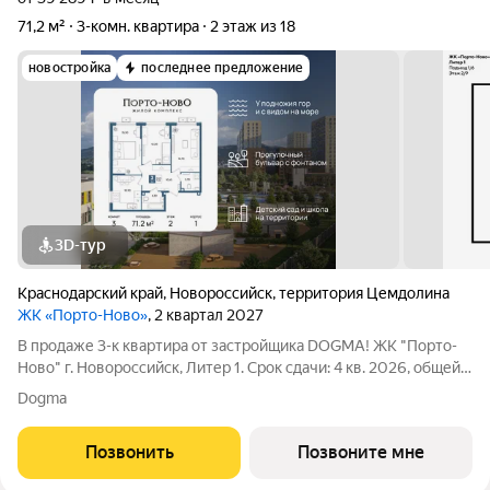
71,2 м²
3-комн. квартира
2 этаж из 18
новостройка
последнее предложение
3D-тур
Краснодарский край
,
Новороссийск
,
территория Цемдолина
ЖК «Порто-Ново»
, 2 квартал 2027
В продаже 3-к квартира от застройщика DOGMA! ЖК "Порто-
Ново" г. Новороссийск, Литер 1. Срок сдачи: 4 кв. 2026, общей
площадью 71.2 кв.м., на 2 этаже. ЖК "Порто-Ново" новый порт
Dogma
для комфортной жизни. Место, где шум Чёрного моря
становится саундтреком
Позвонить
Позвоните мне