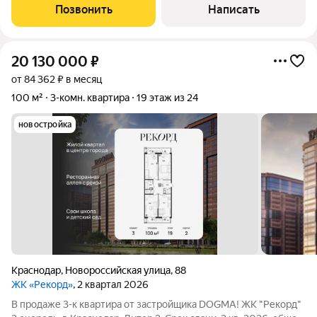
здания с видом на двор. Одна просторная лоджия, подойдёт
Позвонить
Написать
для отдельной комнаты или
20 130 000
₽
от 84 362 ₽ в месяц
100 м²
3-комн. квартира
19 этаж из 24
новостройка
Краснодар
,
Новороссийская улица
,
88
ЖК «Рекорд»
, 2 квартал 2026
В продаже 3-к квартира от застройщика DOGMA! ЖК "Рекорд"