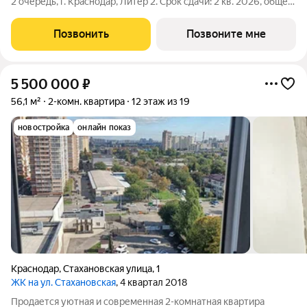
2 очередь, г. Краснодар, Литер 2. Срок сдачи: 2 кв. 2026, общей
площадью 100 кв.м., на 19 этаже. Жилой квартал "РЕКОРД" -
место вашего баланса. Город снаружи природа внутри.
Позвонить
Позвоните мне
Квартал с
5 500 000
₽
56,1 м²
2-комн. квартира
12 этаж из 19
новостройка
онлайн показ
Краснодар
,
Стахановская улица
,
1
ЖК на ул. Стахановская
, 4 квартал 2018
Продается уютная и современная 2-комнатная квартира