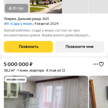
3D-тур
Темрюк
,
Дальняя улица
,
30/1
ЖК «Сады у моря»
, 4 квартал 2024
Жилой комплекс «Сады у моря» состоит из трех
восьмиэтажных домов. Форма жилого дома образует
полузамкнутый двор. Здания выполнены в современном
стиле. В отделке фасада использованы высококачественные
Позвонить
Позвоните мне
облицовочные материалы. Внутри расположен двор со
5 000 000
₽
38,2 м²
1-комн. квартира
8 этаж из 12
онлайн показ