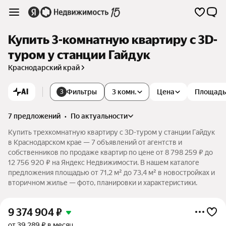
Купить 3-комнатную квартиру c 3D-
туром у станции Гайдук
Краснодарский край
AI
Фильтры
3 комн.
Цена
Площадь
3
7 предложений
•
по актуальности
Купить трехкомнатную квартиру c 3D-туром у станции Гайдук
в Краснодарском крае — 7 объявлений от агентств и
собственников по продаже квартир по цене от 8 798 259 ₽ до
12 756 920 ₽ на Яндекс Недвижимости. В нашем каталоге
предложения площадью от 71,2 м² до 73,4 м² в новостройках и
вторичном жилье — фото, планировки и характеристики.
9 374 904
₽
от 39 289 ₽ в месяц