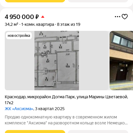
4 950 000
₽
34,2 м²
1-комн. квартира
8 этаж из 19
новостройка
Краснодар
,
микрорайон Догма Парк
,
улица Марины Цветаевой
,
17к2
ЖК «Аксиома»
, 3 квартал 2025
Продаю однокомнатную квартиру в современном жилом
комплексе "Аксиома" на разворотном кольце возле Немецкой
деревни. 1-ка 34 м2, без ремонта на 8-ом этаже 19-этажного