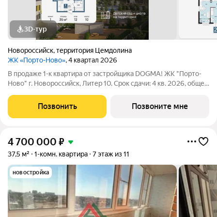
3D-тур
Новороссийск
,
территория Цемдолина
ЖК «Порто-Ново»
, 4 квартал 2026
В продаже 1-к квартира от застройщика DOGMA! ЖК "Порто-
Ново" г. Новороссийск, Литер 10. Срок сдачи: 4 кв. 2026, общей
площадью 36 кв.м., на 12 этаже. ЖК "Порто-Ново" новый порт
для комфортной жизни. Место, где шум Чёрного моря
Позвонить
Позвоните мне
становится саундтреком
4 700 000
₽
37,5 м²
1-комн. квартира
7 этаж из 11
новостройка