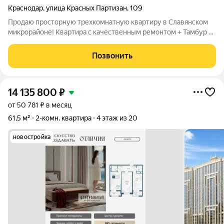
Краснодар
,
улица Красных Партизан
,
109
Продаю просторную трехкомнатную квартиру в Славянском
микрорайоне! Квартира с качественным ремонтом + Тамбур и
удобной планировкой, где кухня-гостиная 20 кв.м. со своим
балконом, три изолированные спальни, раздельный санузел и
Позвонить
еще один ленточный
14 135 800
₽
от 50 781 ₽ в месяц
61,5 м²
2-комн. квартира
4 этаж из 20
новостройка