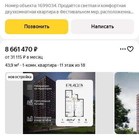
Номер объекта: 1699034. Продаётся светлая и комфортная
двухкомнатная квартира в Фестивальном мкр, расположенная
на 12 этаже блочного дома 2006 года постройки. Квартира
после ремонта, никто не проживал и не прописан. Комнаты
Позвонить
Написать
изолированные, окна
8 661 470
₽
от 31 115 ₽ в месяц
43,9 м²
1-комн. квартира
11 этаж из 18
новостройка