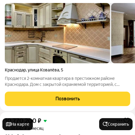
Краснодар
,
улица Ковалёва
,
5
Продается 2-комнатная квартира в престижном районе
Краснодара. Дом с закрытой охраняемой территорией, с
видеонаблюдением. Свой консьерж. Квартира просторная,
светлая, уютная. С евроремонтом. Встроенная кухня, техника
Позвонить
ведущих известных производителей,
10 770 200
₽
На карте
Сохранить
от 38 642 ₽ в месяц