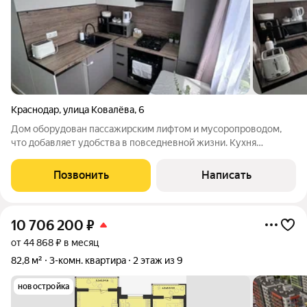
Краснодар
,
улица Ковалёва
,
6
Дом оборудован пассажирским лифтом и мусоропроводом,
что добавляет удобства в повседневной жизни. Кухня
встроенная, оснащена всем необходимым, холодильник,
духовой шкаф, варочная панель, место для посудомойки. В
Позвонить
Написать
ванной комнате душевая кабина и новая
10 706 200
₽
от 44 868 ₽ в месяц
82,8 м²
3-комн. квартира
2 этаж из 9
новостройка