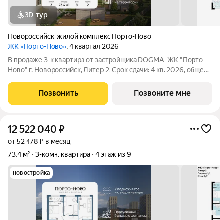
3D-тур
Новороссийск
,
жилой комплекс Порто-Ново
ЖК «Порто-Ново»
, 4 квартал 2026
В продаже 3-к квартира от застройщика DOGMA! ЖК "Порто-
Ново" г. Новороссийск, Литер 2. Срок сдачи: 4 кв. 2026, общей
площадью 73.4 кв.м., на 8 этаже. ЖК "Порто-Ново" новый порт
для комфортной жизни. Место, где шум Чёрного моря
Позвонить
Позвоните мне
становится саундтреком
12 522 040
₽
от 52 478 ₽ в месяц
73,4 м²
3-комн. квартира
4 этаж из 9
новостройка