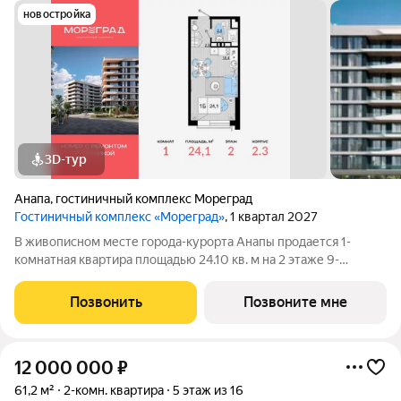
новостройка
3D-тур
Анапа
,
гостиничный комплекс Мореград
Гостиничный комплекс «Мореград»
, 1 квартал 2027
В живописном месте города-курорта Анапы продается 1-
комнатная квартира площадью 24.10 кв. м на 2 этаже 9-
этажного гостиничного комплекса «Мореград». Новый проект
от ГК «ССК» находится на Сосновом проезде, в 7-минутной
Позвонить
Позвоните мне
пешей доступности от белоснежных
12 000 000
₽
61,2 м²
2-комн. квартира
5 этаж из 16