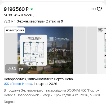
9 196 560
₽
от 38 541 ₽ в месяц
72,3 м²
3-комн. квартира
2 этаж из 9
новостройка
3D-тур
Новороссийск
,
жилой комплекс Порто-Ново
ЖК «Порто-Ново»
, 4 квартал 2026
В продаже 3-к квартира от застройщика DOGMA! ЖК "Порто-
Ново" г. Новороссийск, Литер 7. Срок сдачи: 4 кв. 2026, общей
площадью 72.3 кв.м., на 2 этаже. ЖК "Порто-Ново" новый порт
Dogma
для комфортной жизни. Место, где шум Чёрного моря