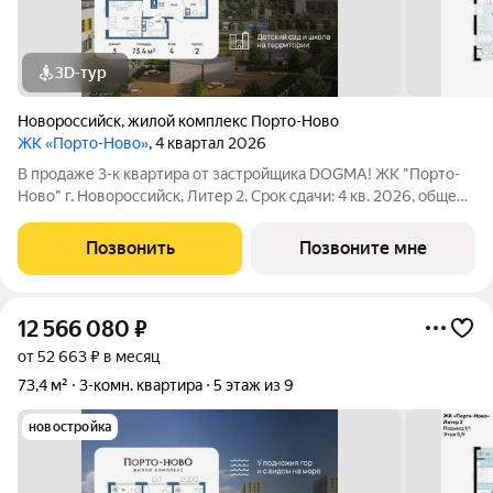
3D-тур
Новороссийск
,
жилой комплекс Порто-Ново
ЖК «Порто-Ново»
, 4 квартал 2026
В продаже 3-к квартира от застройщика DOGMA! ЖК "Порто-
Ново" г. Новороссийск, Литер 2. Срок сдачи: 4 кв. 2026, общей
площадью 73.4 кв.м., на 4 этаже. ЖК "Порто-Ново" новый порт
для комфортной жизни. Место, где шум Чёрного моря
Позвонить
Позвоните мне
становится саундтреком
12 566 080
₽
от 52 663 ₽ в месяц
73,4 м²
3-комн. квартира
5 этаж из 9
новостройка