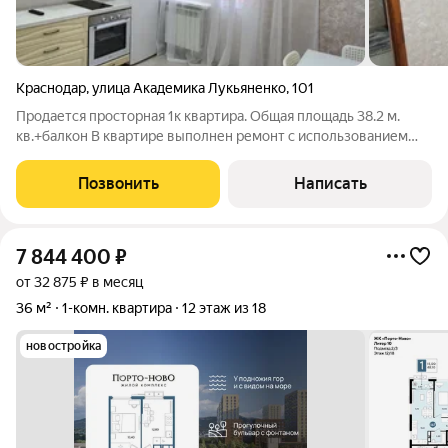
Краснодар
,
улица Академика Лукьяненко
,
101
Продается просторная 1к квартира. Общая площадь 38.2 м.
кв.+балкон В квартире выполнен ремонт с использованием
качественных материалов в спокойных тонах и оттенках.
Удобная и практичная в использовании кухня, со столовой
Позвонить
Написать
зоной. В прихожей большой,
7 844 400
₽
от 32 875 ₽ в месяц
36 м²
1-комн. квартира
12 этаж из 18
новостройка