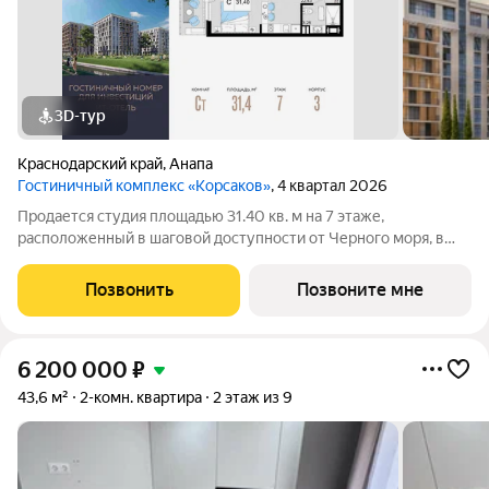
3D-тур
Краснодарский край
,
Анапа
Гостиничный комплекс «Корсаков»
, 4 квартал 2026
Продается студия площадью 31.40 кв. м на 7 этаже,
расположенный в шаговой доступности от Черного моря, в
престижном гостиничном комплексе «Корсаков». Проект от
застройщика «ССК» находится в 10 минутах от центра Анапы,
Позвонить
Позвоните мне
рядом с Анапским заповедником и
6 200 000
₽
43,6 м²
2-комн. квартира
2 этаж из 9