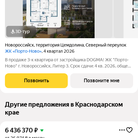
3D-тур
Новороссийск
,
территория Цемдолина
,
Северный переулок
ЖК «Порто-Ново»
, 4 квартал 2026
В продаже 3-к квартира от застройщика DOGMA! ЖК "Порто-
Ново" г. Новороссийск, Литер 3. Срок сдачи: 4 кв. 2026, общей
площадью 73.4 кв.м., на 5 этаже. ЖК "Порто-Ново" новый порт
для комфортной жизни. Место, где шум Чёрного моря
Позвонить
Позвоните мне
становится саундтреком
Другие предложения в Краснодарском
крае
6 436 370
₽