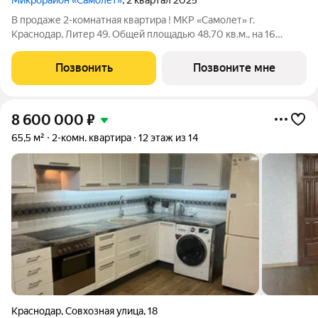
Микрорайон «Самолёт»
, 2 квартал 2025
В продаже 2-комнатная квартира ! МКР «Самолет» г.
Краснодар, Литер 49. Общей площадью 48.70 кв.м., на 16
этаже. "САМОЛЁТ" - концептуальный жилой микрорайон,
который расположен на северо-западе Краснодара, в районе
Позвонить
Позвоните мне
Западного Обхода. Микрорайон
8 600 000
₽
65,5 м²
2-комн. квартира
12 этаж из 14
Краснодар
,
Совхозная улица
,
18