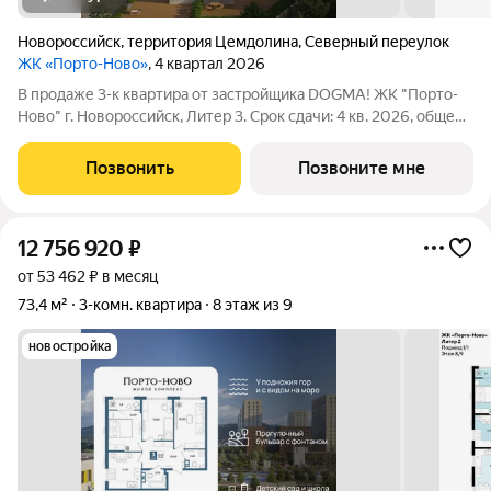
Новороссийск
,
территория Цемдолина
,
Северный переулок
ЖК «Порто-Ново»
, 4 квартал 2026
В продаже 3-к квартира от застройщика DOGMA! ЖК "Порто-
Ново" г. Новороссийск, Литер 3. Срок сдачи: 4 кв. 2026, общей
площадью 72.3 кв.м., на 2 этаже. ЖК "Порто-Ново" новый порт
для комфортной жизни. Место, где шум Чёрного моря
Позвонить
Позвоните мне
становится саундтреком
12 756 920
₽
от 53 462 ₽ в месяц
73,4 м²
3-комн. квартира
8 этаж из 9
новостройка