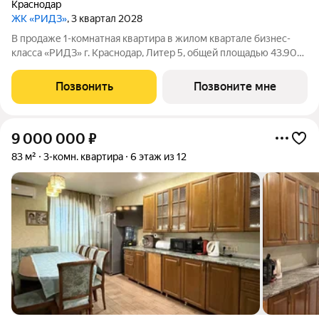
Краснодар
ЖК «РИДЗ»
, 3 квартал 2028
В продаже 1-комнатная квартира в жилом квартале бизнес-
класса «РИДЗ» г. Краснодар, Литер 5, общей площадью 43.90
кв.м., на 11 этаже. Срок сдачи: 3 кв. 2030. Фото шоурума в
объявлении пример отделки от застройщика. Приобретается
Позвонить
Позвоните мне
отдельно и не входит
9 000 000
₽
83 м²
3-комн. квартира
6 этаж из 12