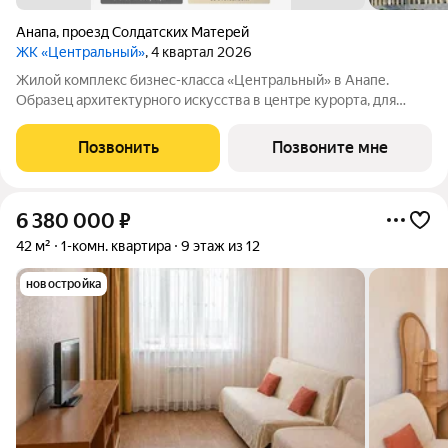
Анапа
,
проезд Солдатских Матерей
ЖК «Центральный»
, 4 квартал 2026
Жилой комплекс бизнес-класса «Центральный» в Анапе.
Образец архитектурного искусства в центре курорта, для
вашей респектабельной жизни у моря. Готов на 85%, сдаем
уже в 2026 году! Для тех, кто ценит долговечность
Позвонить
Позвоните мне
материалов, море в 10 минутах и
6 380 000
₽
42 м²
1-комн. квартира
9 этаж из 12
новостройка