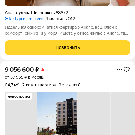
Анапа
,
улица Шевченко
,
288Ак2
ЖК «Тургеневский»
, 4 квартал 2012
Идеальная однокомнатная квартира в Анапе: ваш ключ к
комфортной жизни у моря! Ищете уютное жильё в Анапе, где
будет комфортно жить или выгодно сдавать? Обратите
внимание на однокомнатную квартиру площадью 44 кв.м.
Позвонить
Квартира расположена на 9м этаже
9 056 600
₽
от 37 955 ₽ в месяц
64,7 м²
2-комн. квартира
2 этаж из 8
новостройка