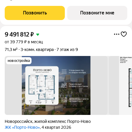
для комфортной жизни. Место, где шум Чёрного моря
становится саундтреком
Позвонить
Позвоните мне
9 491 812
₽
от 39 779 ₽ в месяц
71,3 м²
3-комн. квартира
7 этаж из 9
новостройка
Новороссийск
,
жилой комплекс Порто-Ново
ЖК «Порто-Ново»
, 4 квартал 2026