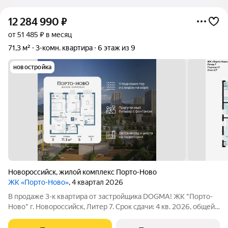
12 284 990
₽
от 51 485 ₽ в месяц
71,3 м²
3-комн. квартира
6 этаж из 9
новостройка
Новороссийск
,
жилой комплекс Порто-Ново
ЖК «Порто-Ново»
, 4 квартал 2026
В продаже 3-к квартира от застройщика DOGMA! ЖК "Порто-
Ново" г. Новороссийск, Литер 7. Срок сдачи: 4 кв. 2026, общей
площадью 71.3 кв.м., на 6 этаже. ЖК "Порто-Ново" новый порт
для комфортной жизни. Место, где шум Чёрного моря