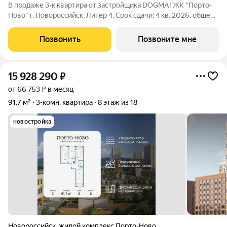
В продаже 3-к квартира от застройщика DOGMA! ЖК "Порто-
Ново" г. Новороссийск, Литер 4. Срок сдачи: 4 кв. 2026, общей
площадью 89.4 кв.м., на 6 этаже. ЖК "Порто-Ново" новый порт
для комфортной жизни. Место, где шум Чёрного моря
Позвонить
Позвоните мне
становится саундтреком
15 928 290
₽
от 66 753 ₽ в месяц
91,7 м²
3-комн. квартира
8 этаж из 18
новостройка
Новороссийск
,
жилой комплекс Порто-Ново