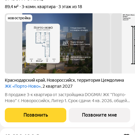
89,4 м²
3-комн. квартира
3 этаж из 18
новостройка
Краснодарский край
,
Новороссийск
,
территория Цемдолина
ЖК «Порто-Ново»
, 2 квартал 2027
В продаже 3-к квартира от застройщика DOGMA! ЖК "Порто-
Ново" г. Новороссийск, Литер 1. Срок сдачи: 4 кв. 2026, общей
площадью 89.4 кв.м., на 3 этаже. ЖК "Порто-Ново" новый порт
для комфортной жизни. Место, где шум Чёрного моря
Позвонить
Позвоните мне
становится саундтреком