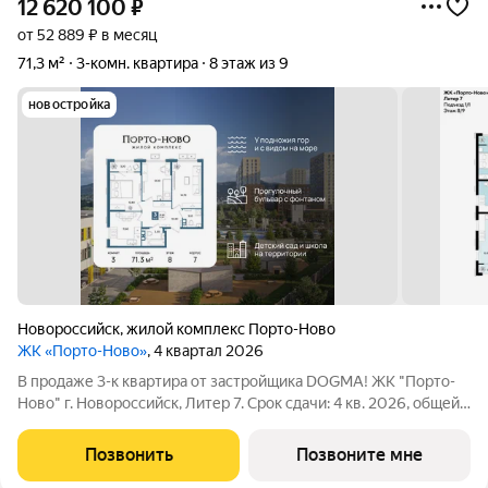
12 620 100
₽
от 52 889 ₽ в месяц
71,3 м²
3-комн. квартира
8 этаж из 9
новостройка
Новороссийск
,
жилой комплекс Порто-Ново
ЖК «Порто-Ново»
, 4 квартал 2026
В продаже 3-к квартира от застройщика DOGMA! ЖК "Порто-
Ново" г. Новороссийск, Литер 7. Срок сдачи: 4 кв. 2026, общей
площадью 71.3 кв.м., на 8 этаже. ЖК "Порто-Ново" новый порт
для комфортной жизни. Место, где шум Чёрного моря
Позвонить
Позвоните мне
становится саундтреком