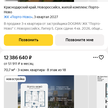
Краснодарский край
,
Новороссийск
,
жилой комплекс Порто-
Ново
ЖК «Порто-Ново»
, 3 квартал 2027
В продаже 3-к квартира от застройщика DOGMA! ЖК "Порто-
Ново" г. Новороссийск, Литер 5. Срок сдачи: 4 кв. 2026, общей
площадью 72.3 кв.м., на 2 этаже. ЖК "Порто-Ново" новый порт
для комфортной жизни. Место, где шум Чёрного моря
Позвонить
Позвоните мне
становится саундтреком
12 386 640
₽
от 51 911 ₽ в месяц
70,7 м²
3-комн. квартира
8 этаж из 18
новостройка