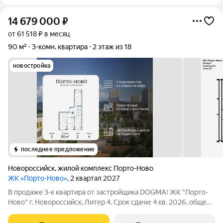
14 679 000
₽
от 61 518 ₽ в месяц
90 м²
3-комн. квартира
2 этаж из 18
новостройка
последнее предложение
Новороссийск
,
жилой комплекс Порто-Ново
ЖК «Порто-Ново»
, 2 квартал 2027
В продаже 3-к квартира от застройщика DOGMA! ЖК "Порто-
Ново" г. Новороссийск, Литер 4. Срок сдачи: 4 кв. 2026, общей
площадью 90 кв.м., на 2 этаже. ЖК "Порто-Ново" новый порт
для комфортной жизни. Место, где шум Чёрного моря