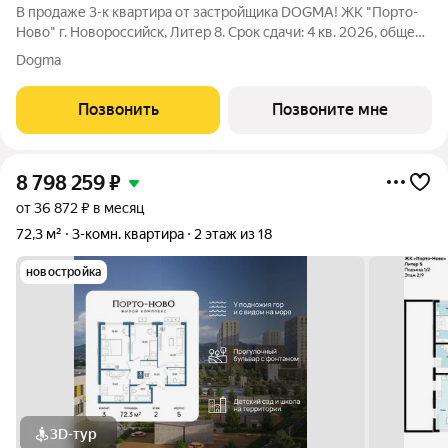
В продаже 3-к квартира от застройщика DOGMA! ЖК "Порто-
Ново" г. Новороссийск, Литер 8. Срок сдачи: 4 кв. 2026, общей
площадью 71.3 кв.м., на 7 этаже. ЖК "Порто-Ново" новый порт
Dogma
для комфортной жизни. Место, где шум Чёрного моря
становится саундтреком
Позвонить
Позвоните мне
8 798 259
₽
от 36 872 ₽ в месяц
72,3 м²
3-комн. квартира
2 этаж из 18
новостройка
3D-тур