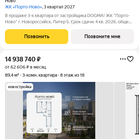
Ново
ЖК «Порто-Ново»
, 3 квартал 2027
В продаже 3-к квартира от застройщика DOGMA! ЖК "Порто-
Ново" г. Новороссийск, Литер 5. Срок сдачи: 4 кв. 2026, общей
площадью 71.3 кв.м., на 5 этаже. ЖК "Порто-Ново" новый порт
для комфортной жизни. Место, где шум Чёрного моря
Позвонить
Позвоните мне
становится саундтреком
14 938 740
₽
от 62 606 ₽ в месяц
89,4 м²
3-комн. квартира
8 этаж из 18
новостройка