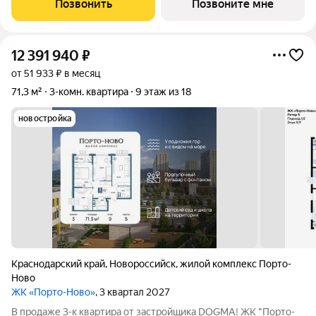
Позвонить
Позвоните мне
становится саундтреком
12 391 940
₽
от 51 933 ₽ в месяц
71,3 м²
3-комн. квартира
9 этаж из 18
новостройка
Краснодарский край
,
Новороссийск
,
жилой комплекс Порто-
Ново
ЖК «Порто-Ново»
, 3 квартал 2027
В продаже 3-к квартира от застройщика DOGMA! ЖК "Порто-