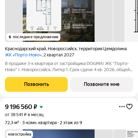
последнее предложение
Краснодарский край
,
Новороссийск
,
территория Цемдолина
ЖК «Порто-Ново»
, 2 квартал 2027
В продаже 3-к квартира от застройщика DOGMA! ЖК "Порто-
Ново" г. Новороссийск, Литер 1. Срок сдачи: 4 кв. 2026, общей
площадью 90.2 кв.м., на 2 этаже. ЖК "Порто-Ново" новый порт
для комфортной жизни. Место, где шум Чёрного моря
Позвонить
Позвоните мне
становится саундтреком
9 196 560
₽
от 38 541 ₽ в месяц
72,3 м²
3-комн. квартира
2 этаж из 9
новостройка