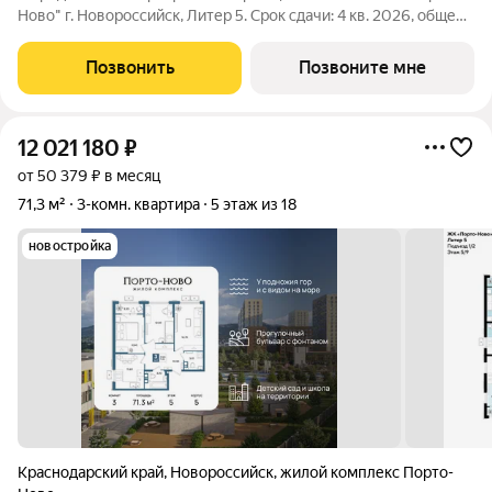
Ново" г. Новороссийск, Литер 5. Срок сдачи: 4 кв. 2026, общей
площадью 71.3 кв.м., на 9 этаже. ЖК "Порто-Ново" новый порт
для комфортной жизни. Место, где шум Чёрного моря
Позвонить
Позвоните мне
становится саундтреком
12 021 180
₽
от 50 379 ₽ в месяц
71,3 м²
3-комн. квартира
5 этаж из 18
новостройка
Краснодарский край
,
Новороссийск
,
жилой комплекс Порто-