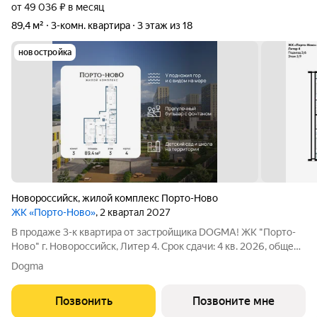
от 49 036 ₽ в месяц
89,4 м²
3-комн. квартира
3 этаж из 18
новостройка
Новороссийск
,
жилой комплекс Порто-Ново
ЖК «Порто-Ново»
, 2 квартал 2027
В продаже 3-к квартира от застройщика DOGMA! ЖК "Порто-
Ново" г. Новороссийск, Литер 4. Срок сдачи: 4 кв. 2026, общей
площадью 89.4 кв.м., на 3 этаже. ЖК "Порто-Ново" новый порт
Dogma
для комфортной жизни. Место, где шум Чёрного моря
становится саундтреком
Позвонить
Позвоните мне