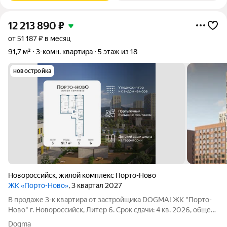
12 213 890
₽
от 51 187 ₽ в месяц
91,7 м²
3-комн. квартира
5 этаж из 18
новостройка
Новороссийск
,
жилой комплекс Порто-Ново
ЖК «Порто-Ново»
, 3 квартал 2027
В продаже 3-к квартира от застройщика DOGMA! ЖК "Порто-
Ново" г. Новороссийск, Литер 6. Срок сдачи: 4 кв. 2026, общей
площадью 91.7 кв.м., на 5 этаже. ЖК "Порто-Ново" новый порт
Dogma