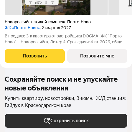
Новороссийск
,
жилой комплекс Порто-Ново
ЖК «Порто-Ново»
, 2 квартал 2027
В продаже 3-к квартира от застройщика DOGMA! ЖК "Порто-
Ново" г. Новороссийск, Литер 4. Срок сдачи: 4 кв. 2026, общей
площадью 89.4 кв.м., на 3 этаже. ЖК "Порто-Ново" новый порт
для комфортной жизни. Место, где шум Чёрного моря
Позвонить
Позвоните мне
становится саундтреком
Сохраняйте поиск и не упускайте
новые объявления
Купить квартиру, новостройки, 3-комн., Ж/Д станция:
Гайдук в Краснодарском крае
Сохранить поиск