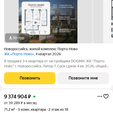
3D-тур
Новороссийск
,
жилой комплекс Порто-Ново
ЖК «Порто-Ново»
, 4 квартал 2026
В продаже 3-к квартира от застройщика DOGMA! ЖК "Порто-
Ново" г. Новороссийск, Литер 7. Срок сдачи: 4 кв. 2026, общей
площадью 72.3 кв.м., на 2 этаже. ЖК "Порто-Ново" новый порт
для комфортной жизни. Место, где шум Чёрного моря
Позвонить
Позвоните мне
становится саундтреком
9 374 904
₽
от 39 289 ₽ в месяц
71,2 м²
3-комн. квартира
2 этаж из 18