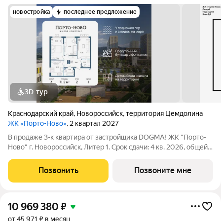
новостройка
последнее предложение
3D-тур
Краснодарский край
,
Новороссийск
,
территория Цемдолина
ЖК «Порто-Ново»
, 2 квартал 2027
В продаже 3-к квартира от застройщика DOGMA! ЖК "Порто-
Ново" г. Новороссийск, Литер 1. Срок сдачи: 4 кв. 2026, общей
площадью 71.2 кв.м., на 2 этаже. ЖК "Порто-Ново" новый порт
для комфортной жизни. Место, где шум Чёрного моря
Позвонить
Позвоните мне
становится саундтреком
10 969 380
₽
от 45 971 ₽ в месяц