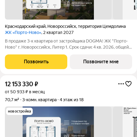
Краснодарский край
,
Новороссийск
,
территория Цемдолина
ЖК «Порто-Ново»
, 2 квартал 2027
В продаже 3-к квартира от застройщика DOGMA! ЖК "Порто-
Ново" г. Новороссийск, Литер 1. Срок сдачи: 4 кв. 2026, общей
площадью 70.7 кв.м., на 8 этаже. ЖК "Порто-Ново" новый порт
для комфортной жизни. Место, где шум Чёрного моря
Позвонить
Позвоните мне
становится саундтреком
12 153 330
₽
от 50 933 ₽ в месяц
70,7 м²
3-комн. квартира
4 этаж из 18
новостройка