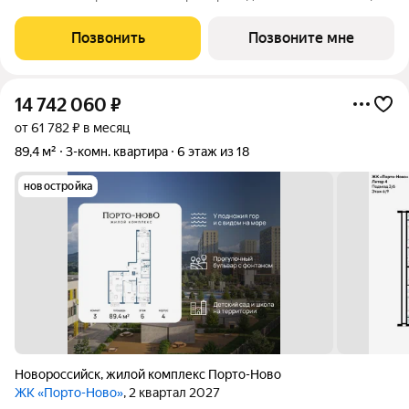
площадью 73.4 кв.м., на 8 этаже. ЖК "Порто-Ново" новый порт
для комфортной жизни. Место, где шум Чёрного моря
Позвонить
Позвоните мне
становится саундтреком
14 742 060
₽
от 61 782 ₽ в месяц
89,4 м²
3-комн. квартира
6 этаж из 18
новостройка
Новороссийск
,
жилой комплекс Порто-Ново
ЖК «Порто-Ново»
, 2 квартал 2027