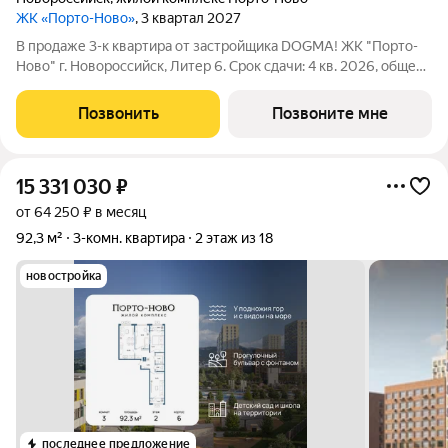
ЖК «Порто-Ново»
, 3 квартал 2027
В продаже 3-к квартира от застройщика DOGMA! ЖК "Порто-
Ново" г. Новороссийск, Литер 6. Срок сдачи: 4 кв. 2026, общей
площадью 91.7 кв.м., на 8 этаже. ЖК "Порто-Ново" новый порт
для комфортной жизни. Место, где шум Чёрного моря
Позвонить
Позвоните мне
становится саундтреком
15 331 030
₽
от 64 250 ₽ в месяц
92,3 м²
3-комн. квартира
2 этаж из 18
новостройка
последнее предложение