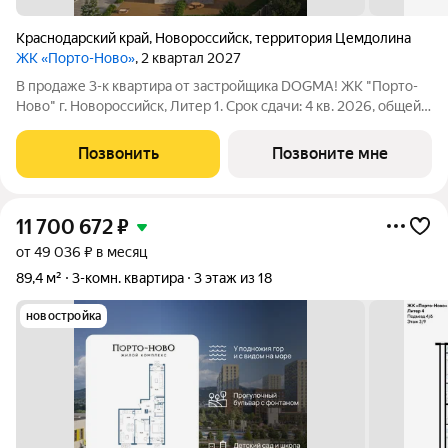
Краснодарский край
,
Новороссийск
,
территория Цемдолина
ЖК «Порто-Ново»
, 2 квартал 2027
В продаже 3-к квартира от застройщика DOGMA! ЖК "Порто-
Ново" г. Новороссийск, Литер 1. Срок сдачи: 4 кв. 2026, общей
площадью 89.4 кв.м., на 8 этаже. ЖК "Порто-Ново" новый порт
для комфортной жизни. Место, где шум Чёрного моря
Позвонить
Позвоните мне
становится саундтреком
11 700 672
₽
от 49 036 ₽ в месяц
89,4 м²
3-комн. квартира
3 этаж из 18
новостройка