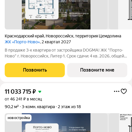
Краснодарский край
,
Новороссийск
,
территория Цемдолина
ЖК «Порто-Ново»
, 2 квартал 2027
В продаже 3-к квартира от застройщика DOGMA! ЖК "Порто-
Ново" г. Новороссийск, Литер 1. Срок сдачи: 4 кв. 2026, общей
площадью 70.7 кв.м., на 4 этаже. ЖК "Порто-Ново" новый порт
для комфортной жизни. Место, где шум Чёрного моря
Позвонить
Позвоните мне
становится саундтреком
11 033 715
₽
от 46 241 ₽ в месяц
90,2 м²
3-комн. квартира
2 этаж из 18
новостройка