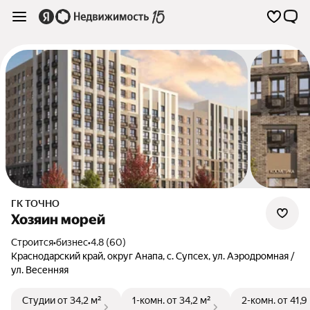
ГК ТОЧНО
Хозяин морей
Строится
•
бизнес
•
4.8 (60)
Краснодарский край
,
округ Анапа
,
с. Супсех
,
ул. Аэродромная /
ул. Весенняя
Студии
от 34,2 м²
1-комн.
от 34,2 м²
2-комн.
от 41,9