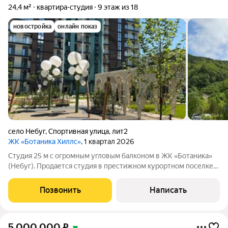
24,4 м²
квартира-студия
9 этаж из 18
новостройка
онлайн показ
село Небуг
,
Спортивная улица
,
лит2
ЖК «Ботаника Хиллс»
, 1 квартал 2026
Студия 25 м с огромным угловым балконом в ЖК «Ботаника»
(Небуг). Продается студия в престижном курортном поселке
Небуг жемчужине черноморского побережья. Это не просто
квадратные метры, а готовое решение для вашего идеального
Позвонить
Написать
отдыха и инвестиций.
5 000 000
₽