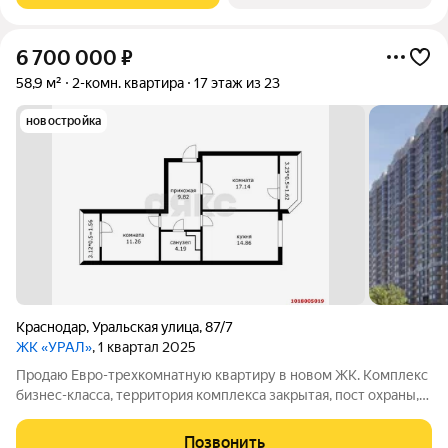
6 700 000
₽
58,9 м²
2-комн. квартира
17 этаж из 23
новостройка
Краснодар
,
Уральская улица
,
87/7
ЖК «УРАЛ»
, 1 квартал 2025
Продаю Евро-трехкомнатную квартиру в новом ЖК. Комплекс
бизнес-класса, территория комплекса закрытая, пост охраны,
видеонаблюдение во дворе и лифтах, 2-х уровневый
подземный паркинг. Дом построен по долговечной кирпично-
Позвонить