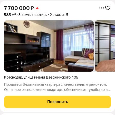
7 700 000
₽
58,5 м²
3-комн. квартира
2 этаж из 5
Краснодар
,
улица имени Дзержинского
,
105
Продаётся 3-комнатная квартира с качественным ремонтом.
Отличное расположение квартиры обеспечивает удобство и
комфорт: - в шаговой доступности престижные
образовательные учреждения, что идеально подходит для
Позвонить
семей с детьми; - развитая инфраструктура