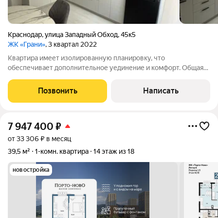
Краснодар
,
улица Западный Обход
,
45к5
ЖК «Грани»
, 3 квартал 2022
Квартира имеет изолированную планировку, что
обеспечивает дополнительное уединение и комфорт. Общая
площадь составляет 59.9 кв. м, в то время как кухня,
оборудована электрической плитой и создана для приятного
Позвонить
Написать
времяпровождения за готовкой. Высота
7 947 400
₽
от 33 306 ₽ в месяц
39,5 м²
1-комн. квартира
14 этаж из 18
новостройка