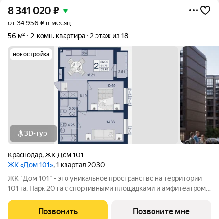
8 341 020
₽
от 34 956 ₽ в месяц
56 м²
2-комн. квартира
2 этаж из 18
новостройка
3D-тур
Краснодар
,
ЖК Дом 101
ЖК «Дом 101»
, 1 квартал 2030
ЖК "Дом 101" - это уникальное пространство на территории
101 га. Парк 20 га с спортивными площадками и амфитеатром.
Школа на 1725 мест и пять детских садов. Благоустроенные
дворовые территории с детскими площадками и зонами
Позвонить
Позвоните мне
отдыха создают комфортную