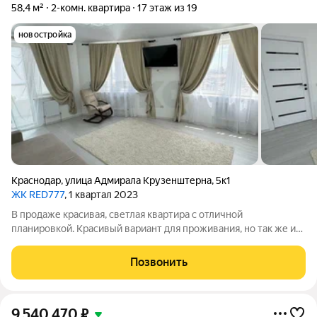
58,4 м²
2-комн. квартира
17 этаж из 19
новостройка
Краснодар
,
улица Адмирала Крузенштерна
,
5к1
ЖК RED777
, 1 квартал 2023
В продаже красивая, светлая квартира с отличной
планировкой. Красивый вариант для проживания, но так же и
под сдачу в аренду. ЖК "Red777" расположен в мкр. Кирилла
Россинского. Состоит из 3-х жилых литеров и наземного
Позвонить
паркинга. На территории
9 540 470
₽