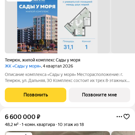
Темрюк
,
жилой комплекс Сады у моря
ЖК «Сады у моря»
, 4 квартал 2026
Описание комплекса «Сады у моря» Месторасположение: г.
Темрюк, ул. Дальняя, 30 Комплекс состоит их трех 8-этажных
домов, каждый дом имеет подземный технический этаж.
Литеры 1 и 2 состоят из 10 подъездов. Литер 1 и 2 построены и
Позвонить
Позвоните мне
введены в
6 600 000
₽
48,2 м²
1-комн. квартира
10 этаж из 18