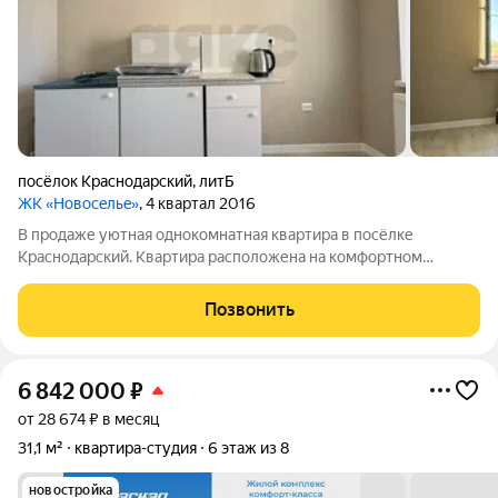
посёлок Краснодарский
,
литБ
ЖК «Нoвoceльe»
, 4 квартал 2016
В продаже уютная однокомнатная квартира в посёлке
Краснодарский. Квартира расположена на комфортном
четвертом этаже шестиэтажного кирпичного дома. Сделан
новый ремонт из качественных материалов, в квартире никто
Позвонить
не жил. Установлен кухонный гарнитур.
6 842 000
₽
от 28 674 ₽ в месяц
31,1 м²
квартира-студия
6 этаж из 8
новостройка