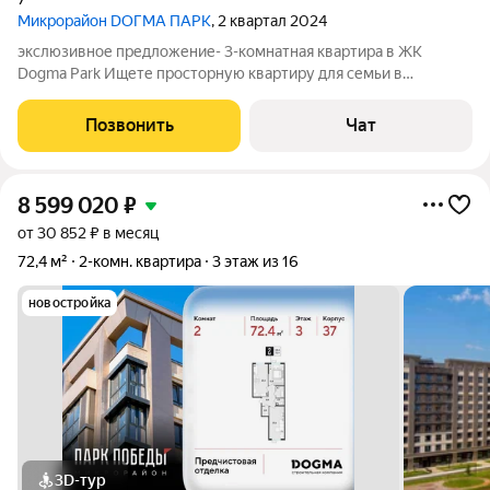
Микрорайон DОГМА ПАРК
, 2 квартал 2024
экслюзивное предложение- 3-комнатная квартира в ЖК
Dogma Park Ищете просторную квартиру для семьи в
современном жилом комплексе? Предлагаю к продаже 3-
комнатную квартиру площадью 67 м в ЖК Dogma Park.
Позвонить
Чат
Предчистовая отделка можно реализовать
8 599 020
₽
от 30 852 ₽ в месяц
72,4 м²
2-комн. квартира
3 этаж из 16
новостройка
3D-тур