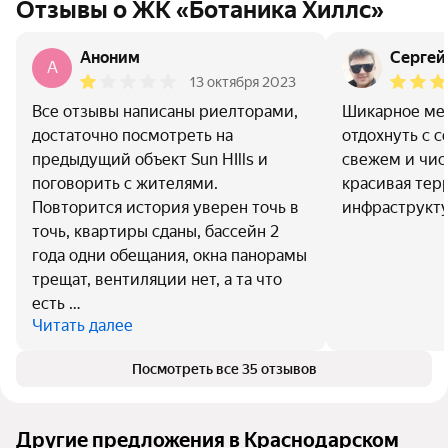
Отзывы о ЖК «Ботаника Хиллс»
Аноним
Сергей
A
13 октября 2023
Все отзывы написаны риелторами,
Шикарное мест
достаточно посмотреть на
отдохнуть с с
предыдущий объект Sun HIlls и
свежем и чис
поговорить с жителями.
красивая тер
Повторится история уверен точь в
инфраструкту
точь, квартиры сданы, бассейн 2
года одни обещания, окна панорамы
трещат, вентиляции нет, а та что
есть …
Читать далее
Посмотреть все 35 отзывов
Другие предложения в Краснодарском