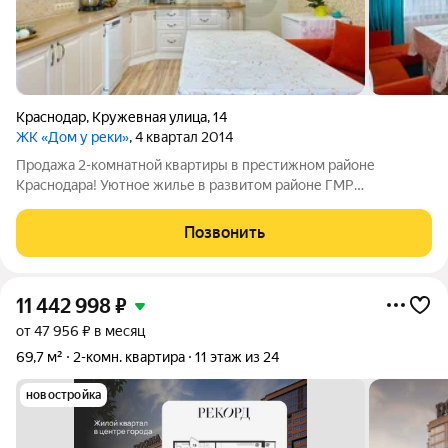
Краснодар
,
Кружевная улица
,
14
ЖК «Дом у реки»
, 4 квартал 2014
Продажа 2-комнатной квартиры в престижном районе
Краснодара! Уютное жилье в развитом районе ГМР
Просторная 2-комнатная квартира ждет своих новых
владельцев в одном из самых привлекательных районов
Позвонить
Краснодара Гидростроителей. Преимущества квартиры:
11 442 998
₽
от 47 956 ₽ в месяц
69,7 м²
2-комн. квартира
11 этаж из 24
новостройка