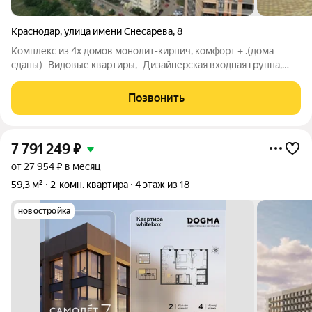
Краснодар
,
улица имени Снесарева
,
8
Комплекс из 4х домов монолит-кирпич, комфорт + .(дома
сданы) -Видовые квартиры, -Дизайнерская входная группа,
-Роскошное лобби с администратором, -Места для хранения
колясок и велосипедов -Большой наземный паркинг,
Позвонить
-Современные детские площадки,
7 791 249
₽
от 27 954 ₽ в месяц
59,3 м²
2-комн. квартира
4 этаж из 18
новостройка