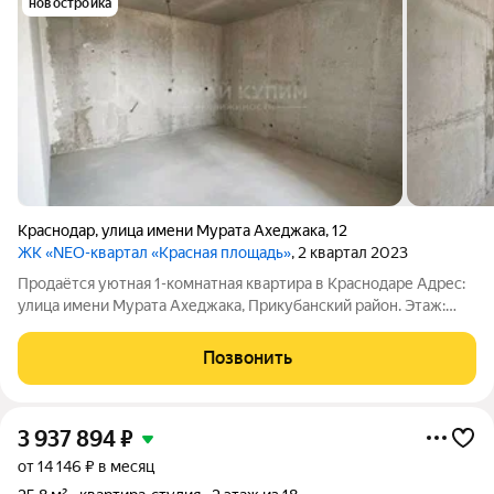
новостройка
Краснодар
,
улица имени Мурата Ахеджака
,
12
ЖК «NEO-квартал «Красная площадь»
, 2 квартал 2023
Продаётся уютная 1-комнатная квартира в Краснодаре Адрес:
улица имени Мурата Ахеджака, Прикубанский район. Этаж:
10/18. Высота потолков: 2,8 метра. Материал дома: монолитно-
кирпичный. Общая площадь: 48,2 кв. м. Жилая площадь: 28,1 кв.
Позвонить
м. Площадь
3 937 894
₽
от 14 146 ₽ в месяц