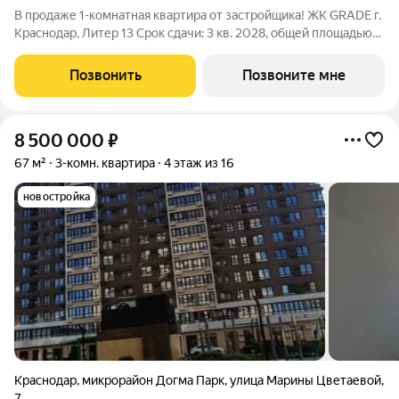
В продаже 1-комнатная квартира от застройщика! ЖК GRADE г.
Краснодар, Литер 13 Срок сдачи: 3 кв. 2028, общей площадью
36 кв.м., на 2 этаже. GRADE от DOGMA: квартал бизнес-класса.
Никогда неоклассика не была представлена в краснодарской
Позвонить
Позвоните мне
архитектуре с
8 500 000
₽
67 м²
3-комн. квартира
4 этаж из 16
новостройка
Краснодар
,
микрорайон Догма Парк
,
улица Марины Цветаевой
,
7