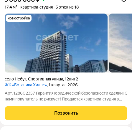
17,4 м²
квартира-студия
5 этаж из 18
новостройка
село Небуг
,
Спортивная улица
,
12лит2
ЖК «Ботаника Хиллс»
, 1 квартал 2026
Арт. 128602357 Гарантия юридической безопасности сделки! С
нами покупатель не рискует! Продается квартира-студия в
строящемся жилом комплексе "Botanica Hills" в селе Небуг
Туапсинского района на берегу Черного моря! Небуг
Позвонить
расположен в устье реки