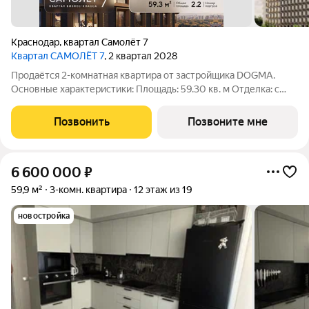
Краснодар
,
квартал Самолёт 7
Квартал САМОЛЁТ 7
, 2 квартал 2028
Продаётся 2-комнатная квартира от застройщика DOGMA.
Основные характеристики: Площадь: 59.30 кв. м Отделка: с
отделкой white box Расположение: город Краснодар, улица
Западный обход. Жилой комплекс: новый жилой квартал
Позвонить
Позвоните мне
бизнес - класса «Самолёт 7».
6 600 000
₽
59,9 м²
3-комн. квартира
12 этаж из 19
новостройка