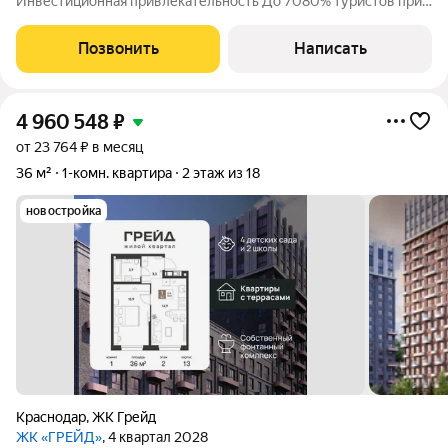
Инвестиционная привлекательность До 7080% туристов при
выборе жилья отдают предпочтение объектам в пешей
доступности от моря, что обеспечивает максимальный спрос
Позвонить
Написать
на аренду. Преимущества: Доход от
4 960 548
₽
от 23 764 ₽ в месяц
36 м²
1-комн. квартира
2 этаж из 18
новостройка
Краснодар
,
ЖК Грейд
ЖК «ГРЕЙД»
, 4 квартал 2028