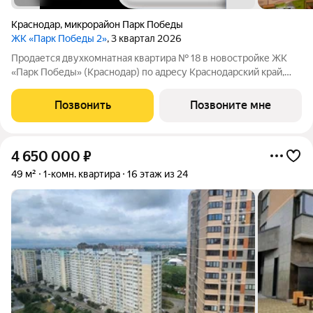
Краснодар
,
микрорайон Парк Победы
ЖК «Парк Победы 2»
, 3 квартал 2026
Продается двухкомнатная квартира № 18 в новостройке ЖК
«Парк Победы» (Краснодар) по адресу Краснодарский край,
Краснодар, ул. Героя Пешкова, корп. 37. Общая площадь
квартиры 72.40 кв. м., этаж 3 из 18, секция 1. Тип проекта, по
Позвонить
Позвоните мне
которому построен дом
4 650 000
₽
49 м²
1-комн. квартира
16 этаж из 24