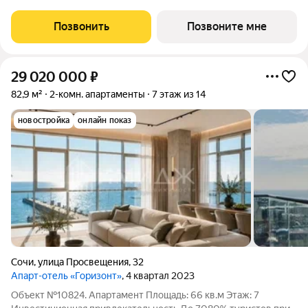
площадью 44.4 кв.м., на 4 этаже. ЖК "Порто-Ново" новый порт
для комфортной жизни. Место, где шум Чёрного моря
Позвонить
Позвоните мне
становится саундтреком
29 020 000
₽
82,9 м²
2-комн. апартаменты
7 этаж из 14
новостройка
онлайн показ
Сочи
,
улица Просвещения
,
32
Апарт-отель «Горизонт»
, 4 квартал 2023
Объект №10824. Апартамент Площадь: 66 кв.м Этаж: 7