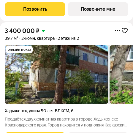
комнатная квартира площадью 63.04 кв. м, на 8 этаже 9-
этажного дома №Н2. Квартира находится в новом жилом
Позвонить
Позвоните мне
комплексе от надёжного застройщика ССК
3 400 000
₽
39,7 м²
2-комн. квартира
2 этаж из 2
онлайн показ
Хадыженск
,
улица 50 лет ВЛКСМ
,
6
Продаётся двухкомнатная квартира в городе Хадыженске
Краснодарского края. Город находится у подножия Кавказских
гор в 70ти км от Черноморского побережья. На расстоянии