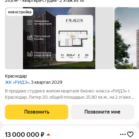
25,8 м²
квартира-студия
2 этаж из 18
новостройка
Краснодар
ЖК «РИДЗ»
, 3 квартал 2029
В продаже студия в жилом квартале бизнес-класса «РИДЗ» г.
Краснодар, Литер 20, общей площадью 25.80 кв.м., на 2 этаже.
Срок сдачи: 3 кв. 2030. Фото шоурума в объявлении пример
отделки от застройщика. Приобретается отдельно и не входит
Позвонить
Позвоните мне
в стоимость
13 000 000
₽