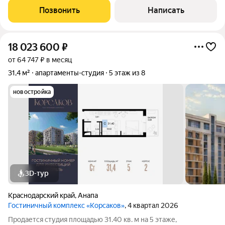
120ти км находится краевой центр г. Краснодар. Квартира
Позвонить
Написать
расположена на втором
18 023 600
₽
от 64 747 ₽ в месяц
31,4 м²
апартаменты-студия
5 этаж из 8
новостройка
3D-тур
Краснодарский край
,
Анапа
Гостиничный комплекс «Корсаков»
, 4 квартал 2026
Продается студия площадью 31.40 кв. м на 5 этаже,