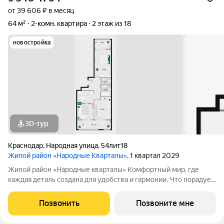
от 39 606 ₽ в месяц
64 м²
2-комн. квартира
2 этаж из 18
новостройка
3D-тур
Краснодар
,
Народная улица
,
54лит18
Жилой район «Народные Кварталы»
, 1 квартал 2029
Жилой район «Народные кварталы» Комфортный мир, где
каждая деталь создана для удобства и гармонии. Что порадует
в домах: Дизайнерские входные группы с просторными
колясочными и велосипедными все для комфорта с первого
Позвонить
Позвоните мне
шага. Монолитно-кирпичная