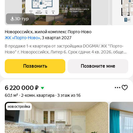
3D-тур
Новороссийск
,
жилой комплекс Порто-Ново
ЖК «Порто-Ново»
, 3 квартал 2027
В продаже 1-к квартира от застройщика DOGMA! ЖК "Порто-
Ново" г. Новороссийск, Литер 6. Срок сдачи: 4 кв. 2026, общей
площадью 39.5 кв.м., на 14 этаже. ЖК "Порто-Ново" новый порт
для комфортной жизни. Место, где шум Чёрного моря
Позвонить
Позвоните мне
становится
6 220 000
₽
60,1 м²
2-комн. квартира
3 этаж из 16
новостройка