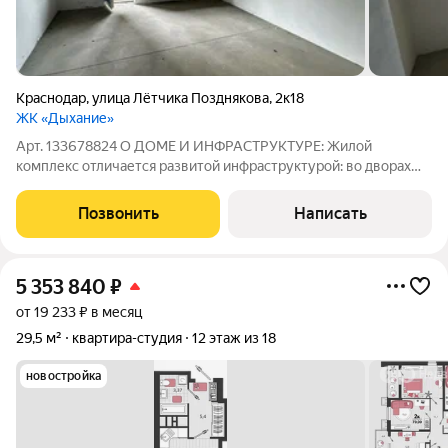
Краснодар
,
улица Лётчика Позднякова
,
2к18
ЖК «Дыхание»
Арт. 133678824 О ДОМЕ И ИНФРАСТРУКТУРЕ: Жилой
комплекс отличается развитой инфраструктурой: во дворах
оборудованы детские и спортивные площадки зоны для
занятий на тренажерах футбольное, баскетбольное,
Позвонить
Написать
волейбольное поля и теннисный корт. В шаговой
5 353 840
₽
от 19 233 ₽ в месяц
29,5 м²
квартира-студия
12 этаж из 18
новостройка