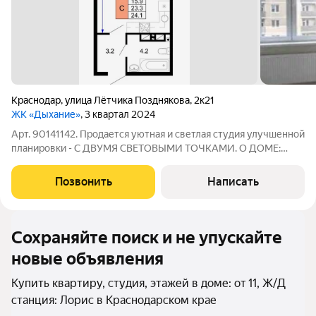
Краснодар
,
улица Лётчика Позднякова
,
2к21
ЖК «Дыхание»
, 3 квартал 2024
Арт. 90141142. Пpодаетcя уютная и светлая cтудия улучшенной
планировки - С ДВУМЯ СВЕТОВЫМИ ТОЧКАМИ. О ДОМЕ:
Новый дом, сдан в августе 2024г. Монолитно-кирпичный.
Чистый и современный сквозной подъезд. Пассажирский и
Позвонить
Написать
грузовой лифты, помещение для
Сохраняйте поиск и не упускайте
новые объявления
Купить квартиру, студия, этажей в доме: от 11, Ж/Д
станция: Лорис в Краснодарском крае