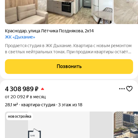
Краснодар
,
улица Лётчика Позднякова
,
2к14
ЖК «Дыхание»
Продается студия в ЖК Дыхание. Квартира с новым ремонтом
в светлых нейтральных тонах. При продажи квартиры остаётся
вся мебель и техника. Хороший, видовой этаж с видом на
элитный коттеджный поселок. ЖК Дыхание - новый жилой
Позвонить
район со своей
4 308 989
₽
от 20 092 ₽ в месяц
28,1 м²
квартира-студия
3 этаж из 18
новостройка