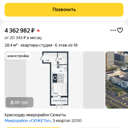
современные архитектурные решения позволили объединить
дома в единый комплекс, обеспечивающий тесную
Позвонить
взаимосвязь с окружающей природой.
4 362 982
₽
от 20 343 ₽ в месяц
28,4 м²
квартира-студия
6 этаж из 18
новостройка
3D-тур
Краснодар
,
микрорайон Сюжеты
Микрорайон «СЮЖЕТЫ»
, 3 квартал 2030