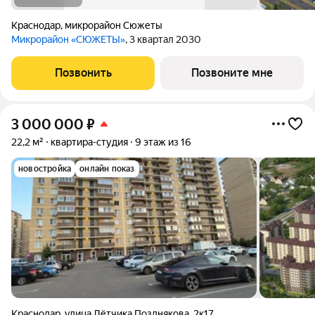
Краснодар
,
микрорайон Сюжеты
Микрорайон «СЮЖЕТЫ»
, 3 квартал 2030
Позвонить
Позвоните мне
3 000 000
₽
22,2 м²
квартира-студия
9 этаж из 16
новостройка
онлайн показ
Краснодар
,
улица Лётчика Позднякова
,
2к17