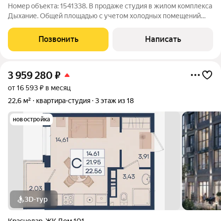
Номер объекта: 1541338. В продаже студия в жилом комплекса
Дыхание. Общей площадью с учетом холодных помещений
27,6 кв.м., площадь комнаты 17 кв.м. Монолитно-кирпичный
дом, квартира в предчистовой отделке, с великолепным
Позвонить
Написать
видом на город.Есть
3 959 280
₽
от 16 593 ₽ в месяц
22,6 м²
квартира-студия
3 этаж из 18
новостройка
3D-тур