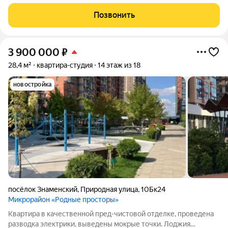
красивейший парк, ставший
Позвонить
3 900 000
₽
28,4 м²
квартира-студия
14 этаж из 18
новостройка
посёлок Знаменский
,
Природная улица
,
10Бк24
Микрорайон «Родные просторы»
Квартира в качественной пред-чистовой отделке, проведена
разводка электрики, выведены мокрые точки. Лоджия