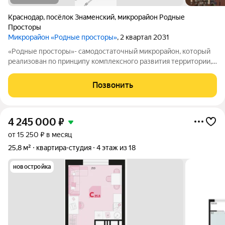
Краснодар
,
посёлок Знаменский
,
микрорайон Родные
Просторы
Микрорайон «Родные просторы»
, 2 квартал 2031
«Родные просторы»- самодостаточный микрорайон, который
реализован по принципу комплексного развития территории,
где есть вся инфраструктура для комфортной жизни. На
территории 41 га 29 домов от 9 до 24 этажей, уютные дворы со
Позвонить
спортивными и игровыми
4 245 000
₽
от 15 250 ₽ в месяц
25,8 м²
квартира-студия
4 этаж из 18
новостройка