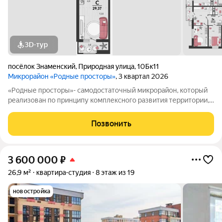
3D-тур
посёлок Знаменский
,
Природная улица
,
10Бк11
Микрорайон «Родные просторы»
, 3 квартал 2026
«Родные просторы»- самодостаточный микрорайон, который
реализован по принципу комплексного развития территории,
где есть вся инфраструктура для комфортной жизни. На
территории 41 га 29 домов от 9 до 24 этажей, уютные дворы со
Позвонить
спортивными и игровыми
3 600 000
₽
26,9 м²
квартира-студия
8 этаж из 19
новостройка