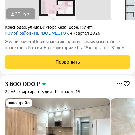
3D-тур
Краснодар
,
улица Виктора Казанцева
,
1.1лит1
Жилой район «ПЕРВОЕ МЕСТО»
, 4 квартал 2026
Жилой район «Первое место»- один из самых масштабных
проектов в России. На территории 71 га 18 кварталов, 31 дом
переменной этажности от 8 до 18 этажей, собственный парк 9
га, храмовый комплекс, пешеходный бульвар «Круг семьи»,
Позвонить
детские и спортивные
3 600 000
₽
22 м²
квартира-студия
14 этаж из 16
новостройка