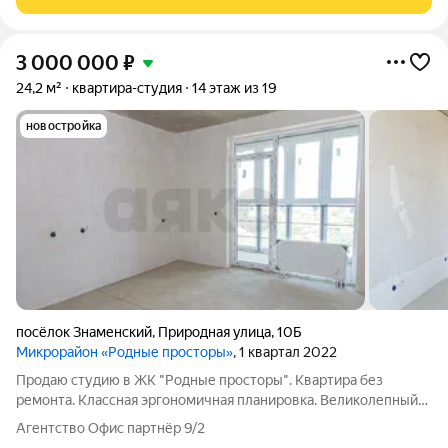
3 000 000
₽
24,2 м²
квартира-студия
14 этаж из 19
новостройка
посёлок Знаменский
,
Природная улица
,
10Б
Микрорайон «Родные просторы»
, 1 квартал 2022
Продаю студию в ЖК "Родные просторы". Квартира без
ремонта. Классная эргономичная планировка. Великолепный
жилой комплекс в едином архитектурном стиле, своя школа,
Агентство Офис партнёр 9/2
детский сад, муниципальная поликлиника, уже открыт