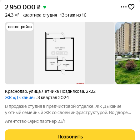
2 950 000
₽
24,3 м²
квартира-студия
13 этаж из 16
новостройка
Краснодар
,
улица Лётчика Позднякова
,
2к22
ЖК «Дыхание»
, 3 квартал 2024
В продаже студия в предчистовой отделке. ЖК Дыхание
уютный семейный ЖК со своей инфраструктурой. Во дворе
детские и спортивные площадки, зоны отдыха, остановки
Агентство Офис партнёр 23/1
общественного транспорта, закрытая территория. Микрорайон
со школой на 1550 мест на
Позвонить