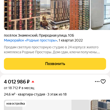
посёлок Знаменский
,
Природная улица
,
10Б
Микрорайон «Родные просторы»
, 1 квартал 2022
Продам светлую просторную студию в 24 корпусе жилого
комплекса Родные Просторы. Дом сдан, ключи получены.
Квартира хорошо освещена, находится на 8 этаже. Планировка
с балконом на всю ширину квартиры. Панорамное остекление
Позвонить
в пол. Важная отличительная
4 012 986
₽
от 18 712 ₽ в месяц
24,6 м²
квартира-студия
3 этаж из 18
новостройка