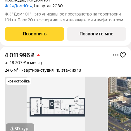
Краснодар
,
ЖК Дом 101
ЖК «Дом 101»
, 1 квартал 2030
ЖК "Дом 101" - это уникальное пространство на территории
101 га. Парк 20 га с спортивными площадками и амфитеатром.
Школа на 1725 мест и пять детских садов. Благоустроенные
дворовые территории с детскими площадками и зонами
Позвонить
Позвоните мне
отдыха создают комфортную
4 011 996
₽
от 18 707 ₽ в месяц
24,6 м²
квартира-студия
15 этаж из 18
новостройка
3D-тур