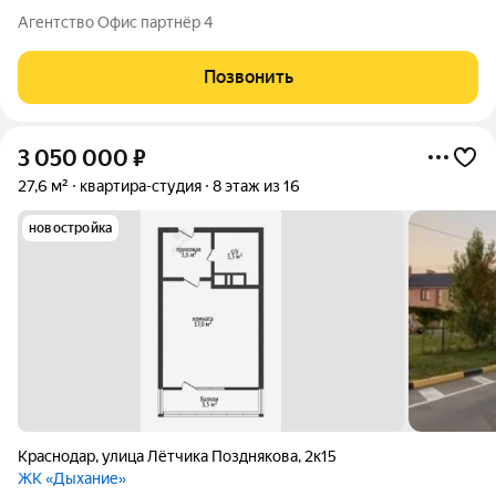
застеклена, высокие потолки 2.75. В квартире широкая
Агентство Офис партнёр 4
планировка - а значит Вы удобно разместите мебель.
Коммуникации центральные, в подъезде
Позвонить
3 050 000
₽
27,6 м²
квартира-студия
8 этаж из 16
новостройка
Краснодар
,
улица Лётчика Позднякова
,
2к15
ЖК «Дыхание»