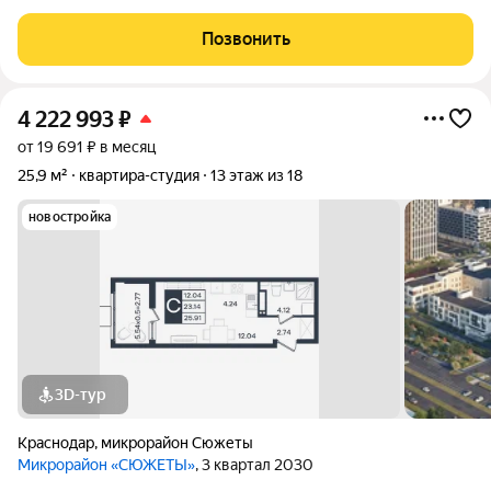
современные архитектурные решения позволили объединить
дома в единый комплекс, обеспечивающий тесную
Позвонить
взаимосвязь с окружающей природой.
4 222 993
₽
от 19 691 ₽ в месяц
25,9 м²
квартира-студия
13 этаж из 18
новостройка
3D-тур
Краснодар
,
микрорайон Сюжеты
Микрорайон «СЮЖЕТЫ»
, 3 квартал 2030