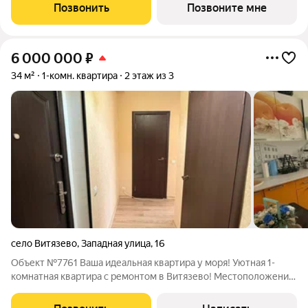
изолированы, что позволяет гибко использовать их под
Позвонить
Позвоните мне
спальню, детскую, кабинет или гостиную.
6 000 000
₽
34 м²
1-комн. квартира
2 этаж из 3
село Витязево
,
Западная улица
,
16
Объект №7761 Ваша идеальная квартира у моря! Уютная 1-
комнатная квартира с ремонтом в Витязево! Местоположение:
Курортный поселок Витязево - место, где сбываются мечты о
море! Основные характеристики: Площадь: 33,5 кв.м.,