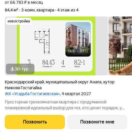
от 66 783 ₽ в месяц
84,4 м²
3-комн. квартира
4 этаж из 4
новостройка
3D-тур
Краснодарский край
,
муниципальный округ Анапа
,
хутор
Нижняя Гостагайка
ЖК «Усадьба Гостагаевская»
, 4 квартал 2027
Просторная трехкомнатная квартира с продуманной
планировкой идеальный выбор для тех, кто ценит порядок, уют
и личное пространство. Все три комнаты полностью
изолированы, что позволяет гибко использовать их под
Позвонить
Позвоните мне
спальню, детскую, кабинет или гостиную.