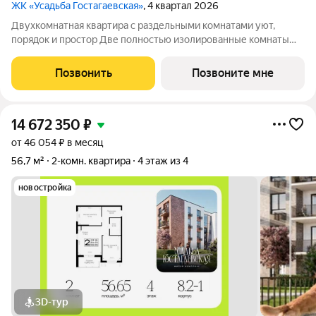
ЖК «Усадьба Гостагаевская»
, 4 квартал 2026
Двухкомнатная квартира с раздельными комнатами уют,
порядок и простор Две полностью изолированные комнаты
обеспечивают приватность и гибкость в зонировании: спальня,
гостиная, кабинет или детская решать вам. Отдельная кухня
Позвонить
Позвоните мне
сохраняет чистоту и уют
14 672 350
₽
от 46 054 ₽ в месяц
56,7 м²
2-комн. квартира
4 этаж из 4
новостройка
3D-тур