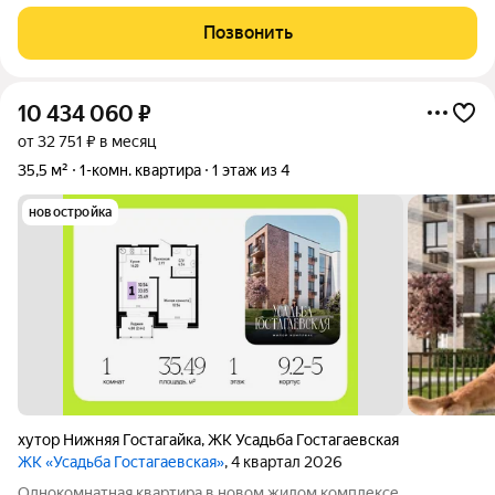
первом этаже 2-этажного 2-х подъездного дома. Площадь 20
кв.м. Несмотря на небольшую площадь в квартире грамотно
Позвонить
использован каждый
10 434 060
₽
от 32 751 ₽ в месяц
35,5 м²
1-комн. квартира
1 этаж из 4
новостройка
хутор Нижняя Гостагайка
,
ЖК Усадьба Гостагаевская
ЖК «Усадьба Гостагаевская»
, 4 квартал 2026
Однокомнатная квартира в новом жилом комплексе,