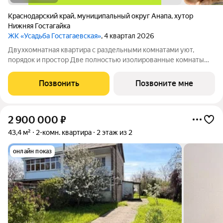
Краснодарский край
,
муниципальный округ Анапа
,
хутор
Нижняя Гостагайка
ЖК «Усадьба Гостагаевская»
, 4 квартал 2026
Двухкомнатная квартира с раздельными комнатами уют,
порядок и простор Две полностью изолированные комнаты
обеспечивают приватность и гибкость в зонировании: спальня,
гостиная, кабинет или детская решать вам. Отдельная кухня
Позвонить
Позвоните мне
сохраняет чистоту и уют
2 900 000
₽
43,4 м²
2-комн. квартира
2 этаж из 2
онлайн показ