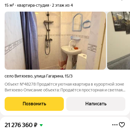
15 м²
квартира-студия
2 этаж из 4
село Витязево
,
улица Гагарина
,
15/3
Объект №48278 Продаётся уютная квартира в курортной зоне
Витязево Описание объекта: Продаётся просторная и светлая
квартира площадью 68 м, расположенная в живописном месте
Краснодарского края посёлке Витязево, улица Гагарина дом
Позвонить
Написать
№15/3, квартира №21.
21 276 360
₽