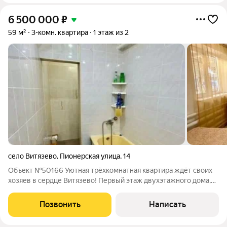
6 500 000
₽
59 м²
3-комн. квартира
1 этаж из 2
село Витязево
,
Пионерская улица
,
14
Объект №50166 Уютная трёхкомнатная квартира ждёт своих
хозяев в сердце Витязево! Первый этаж двухэтажного дома,
общая площадь 59 кв. м. Здесь есть всё для комфортной жизни
и отдыха и даже больше! Что вы получаете: светлую квартиру
Позвонить
Написать
с косметическим