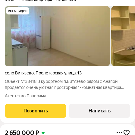
есть видео
село Витязево
,
Пролетарская улица
,
13
Объект №38418 В курортном п.Витязево рядом с Анапой
продается очень уютная просторная 1-комнатная квартира
площадью 50 кв.м с евро-ремонтом и мебелью на 1 этаже 5-
Агентство Панорама
этажного монолитного дома. У дома своя закрытая
территория. Центральные коммуникации,
Позвонить
Написать
2 650 000
₽