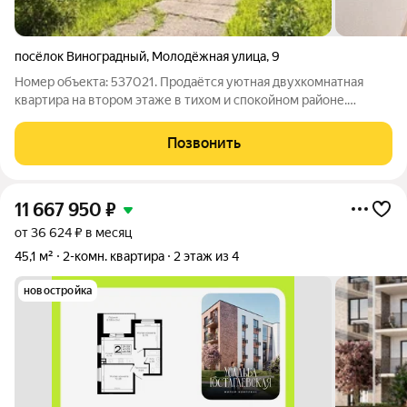
посёлок Виноградный
,
Молодёжная улица
,
9
Номер объекта: 537021. Продаётся уютная двухкомнатная
квартира на втором этаже в тихом и спокойном районе.
Отличный вариант для комфортного проживания семьи или
выгодного вложения. Квартира светлая и просторная, с
Позвонить
современным евроремонтом можно
11 667 950
₽
от 36 624 ₽ в месяц
45,1 м²
2-комн. квартира
2 этаж из 4
новостройка