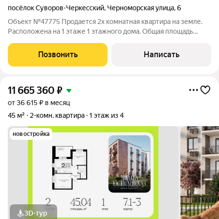
посёлок Суворов-Черкесский
,
Черноморская улица
,
6
Объект №47775 Продается 2х комнатная квартира на земле.
Расположена на 1 этаже 1 этажного дома. Общая площадь
квартиры - 53.5 кв.м. + свой земельный участок 4 сотки, на
котором растут плодовые деревья. На территории имеется
Позвонить
Написать
баня, подвал,
11 665 360
₽
от 36 615 ₽ в месяц
45 м²
2-комн. квартира
1 этаж из 4
новостройка
3D-тур