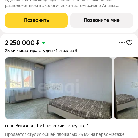
расположенном в экологически чистом районе Анапы.
Особенность планировки отдельная кухня, что создает четкое
зонирование пространства и обеспечивает комфорт в
Позвонить
Позвоните мне
повседневной жизни. Жилая комната
2 250 000
₽
25 м²
квартира-студия
1 этаж из 3
село Витязево
,
1-й Греческий переулок
,
4
Продаётся студия общей площадью 25 м2 на первом этаже