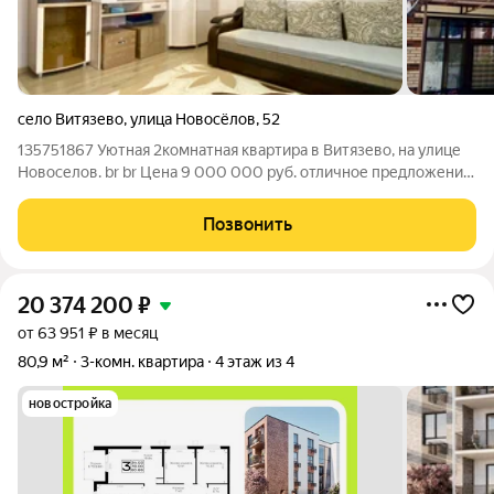
село Витязево
,
улица Новосёлов
,
52
135751867 Уютная 2комнатная квартира в Витязево, на улице
Новоселов. br br Цена 9 000 000 руб. отличное предложение
для семьи, которая ценит комфорт, свежий воздух и быстрый
выход на сделку: прямая продажа, все документы готовы,
Позвонить
переход права без
20 374 200
₽
от 63 951 ₽ в месяц
80,9 м²
3-комн. квартира
4 этаж из 4
новостройка