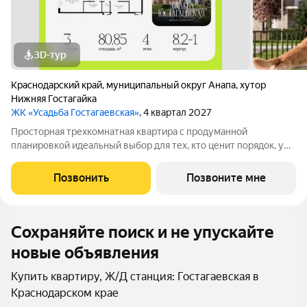
3D-тур
Краснодарский край
,
муниципальный округ Анапа
,
хутор
Нижняя Гостагайка
ЖК «Усадьба Гостагаевская»
, 4 квартал 2027
Просторная трехкомнатная квартира с продуманной
планировкой идеальный выбор для тех, кто ценит порядок, уют
и личное пространство. Все три комнаты полностью
изолированы, что позволяет гибко использовать их под
Позвонить
Позвоните мне
спальню, детскую, кабинет или гостиную.
Сохраняйте поиск и не упускайте
новые объявления
Купить квартиру, Ж/Д станция: Гостагаевская в
Краснодарском крае