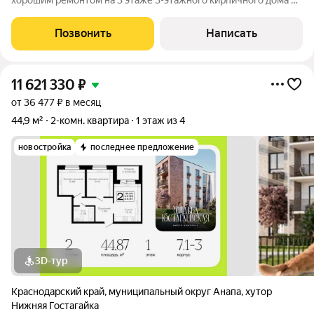
хорошим ремонтом на 3 этаже 3-этажного кирпичного дома в
курортном п. Витязево. Балкон, электрическое отопление
Позвонить
Написать
11 621 330
₽
от 36 477 ₽ в месяц
44,9 м²
2-комн. квартира
1 этаж из 4
новостройка
последнее предложение
3D-тур
Краснодарский край
,
муниципальный округ Анапа
,
хутор
Нижняя Гостагайка