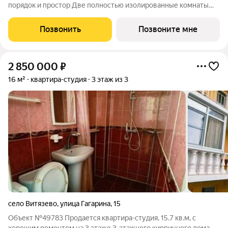
порядок и простор Две полностью изолированные комнаты
обеспечивают приватность и гибкость в зонировании: спальня,
гостиная, кабинет или детская решать вам. Отдельная кухня
Позвонить
Позвоните мне
сохраняет чистоту и уют
2 850 000
₽
16 м²
квартира-студия
3 этаж из 3
село Витязево
,
улица Гагарина
,
15
Объект №49783 Продается квартира-студия, 15.7 кв.м, с