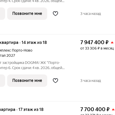
итер 4. Срок сдачи: 4 кв. 2026, общей
ЖК "Порто-Ново" новый порт для
о, где шум Чёрного моря становится
Позвоните мне
3 часа назад
7 947 400
₽
 квартира · 14 этаж из 18
от 33 306 ₽ в месяц
мплекс Порто-Ново
ртал 2027
 от застройщика DOGMA! ЖК "Порто-
итер 6. Срок сдачи: 4 кв. 2026, общей
аже. ЖК "Порто-Ново" новый порт
есто, где шум Чёрного моря становится
Позвоните мне
3 часа назад
7 700 400
₽
вартира · 17 этаж из 18