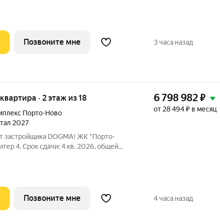
во" новый порт для
о, где шум Чёрного моря становится
Позвоните мне
3 часа назад
6 798 982
₽
 квартира · 2 этаж из 18
от 28 494 ₽ в месяц
мплекс Порто-Ново
ртал 2027
 от застройщика DOGMA! ЖК "Порто-
итер 4. Срок сдачи: 4 кв. 2026, общей
. ЖК "Порто-Ново" новый порт для
о, где шум Чёрного моря становится
Позвоните мне
4 часа назад