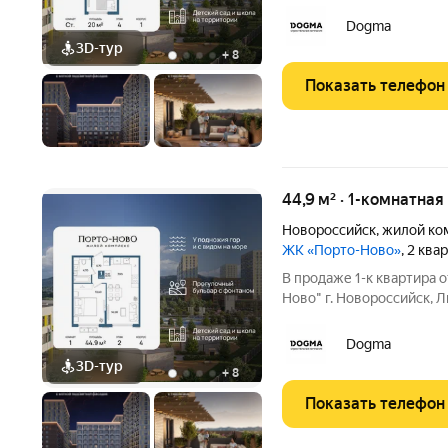
20 кв.м., на 4 этаже. ЖК "Порто-Но
комфортной жизни. Мест
Dogma
саундтреком жизни:
3D-тур
+
8
Показать телефон
44,9 м² · 1-комнатная
Новороссийск
,
жилой ко
ЖК «Порто-Ново»
, 2 ква
В продаже 1-к квартира
Ново" г. Новороссийск, Л
площадью 44.9 кв.м., на 2 этаже
комфортной жизни. Мест
Dogma
саундтреком
3D-тур
+
8
Показать телефон