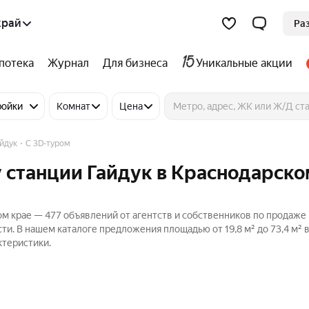
край
Ра
потека
Журнал
Для бизнеса
Уникальные акции
ройки
Комнат
Цена
йдук
C 3D-туром
у станции Гайдук в Краснодарск
ом крае — 477 объявлений от агентств и собственников по продаже
сти. В нашем каталоге предложения площадью от 19,8 м² до 73,4 м² 
ктеристики.