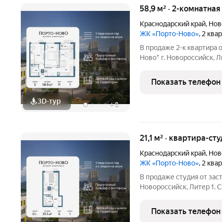
58,9 м² · 2-комнатная
Краснодарский край
,
Нов
ЖК «Порто-Ново»
, 2 ква
В продаже 2-к квартира
Ново" г. Новороссийск, Ли
площадью 58.9 кв.м., на 11 этаж
комфортной жизни. Мест
Показать телефон
3D-тур
+
8
21,1 м² · квартира-ст
Краснодарский край
,
Нов
ЖК «Порто-Ново»
, 2 ква
В продаже студия от за
Новороссийск, Литер 1. 
21.1 кв.м., на 5 этаже. ЖК "Порто-
комфортной жизни. Мест
Показать телефон
саундтреком