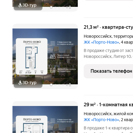
3D-тур
+
8
21,3 м² · квартира-ст
Новороссийск
,
территор
ЖК «Порто-Ново»
, 4 ква
В продаже студия от за
Новороссийск, Литер 10.
21.3 кв.м., на 2 этаже. ЖК "Порто-
комфортной жизни. Мест
Показать телефон
саундтреком
3D-тур
+
8
29 м² · 1-комнатная к
Новороссийск
,
жилой ко
ЖК «Порто-Ново»
, 2 ква
В продаже 1-к квартира