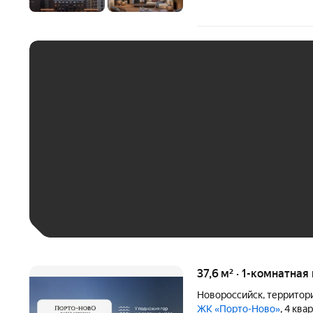
ЕЖЕМЕСЯЧНЫЙ ПЛАТЁ
До 30 тыс. ₽
До 50 тыс. ₽
До 70 тыс. ₽
Больше 100 тыс. ₽
37,6 м² · 1-комнатная
Новороссийск
,
территор
ЖК «Порто-Ново»
, 4 ква