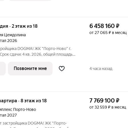
6 458 160
₽
удия · 2 этаж из 18
от 27 065 ₽ в месяц
ия Цемдолина
ртал 2026
стройщика DOGMA! ЖК "Порто-Ново" г.
 Срок сдачи: 4 кв. 2026, общей площадью
Ново" новый порт для
о, где шум Чёрного моря становится
Позвоните мне
4 часа назад
7 769 100
₽
вартира · 8 этаж из 18
от 32 559 ₽ в месяц
мплекс Порто-Ново
ртал 2027
 от застройщика DOGMA! ЖК "Порто-