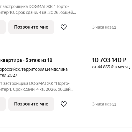
 от застройщика DOGMA! ЖК "Порто-
итер 10. Срок сдачи: 4 кв. 2026, общей
. ЖК "Порто-Ново" новый порт для
о, где шум Чёрного моря становится
Позвоните мне
3 часа назад
10 703 140
₽
 квартира · 5 этаж из 18
от 44 855 ₽ в месяц
ороссийск
,
территория Цемдолина
ртал 2027
 от застройщика DOGMA! ЖК "Порто-
тер 1. Срок сдачи: 4 кв. 2026, общей
. ЖК "Порто-Ново" новый порт для
о, где шум Чёрного моря становится
Позвоните мне
3 часа назад