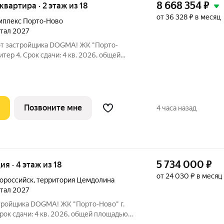
8 668 354
₽
 квартира · 2 этаж из 18
от 36 328 ₽ в месяц
мплекс Порто-Ново
ртал 2027
 от застройщика DOGMA! ЖК "Порто-
итер 4. Срок сдачи: 4 кв. 2026, общей
. ЖК "Порто-Ново" новый порт для
о, где шум Чёрного моря становится
Позвоните мне
4 часа назад
5 734 000
₽
ия · 4 этаж из 18
от 24 030 ₽ в месяц
ороссийск
,
территория Цемдолина
ртал 2027
стройщика DOGMA! ЖК "Порто-Ново" г.
Срок сдачи: 4 кв. 2026, общей площадью