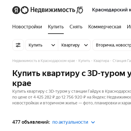
Краснодарский 
Новостройки
Купить
Снять
Коммерческая
И
Купить
Квартиру
Вторичка, новост
Недвижимость в Краснодарском крае
Купить
Квартира
Станция Га
Купить квартиру c 3D-туром 
крае
Купить квартиру c 3D-туром у станции Гайдук в Краснодарск
по цене от 4 425 282 ₽ до 12 756 920 ₽ на Яндекс Недвижимо
новостройках и вторичном жилье — фото, планировки и хара
477 объявлений:
по актуальности