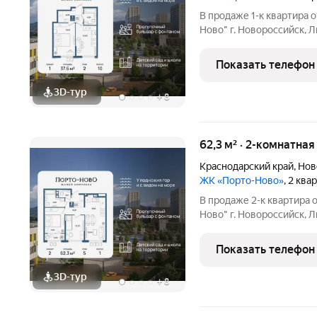
В продаже 1-к квартира
Ново" г. Новороссийск, Л
площадью 37.6 кв.м., на 2 этаже
комфортной жизни. Мест
Показать телефон
3D-тур
+
8
62,3 м² · 2-комнатная
Краснодарский край
,
Нов
ЖК «Порто-Ново»
, 2 ква
В продаже 2-к квартира
Ново" г. Новороссийск, Ли
площадью 62.3 кв.м., на 5 этаже
комфортной жизни. Мест
Показать телефон
саундтреком
3D-тур
+
8