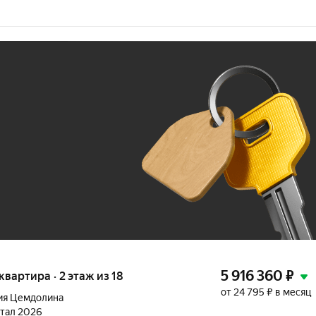
Ж
До 100 тыс. ₽
5 916 360
₽
 квартира · 2 этаж из 18
от 24 795 ₽ в месяц
ия Цемдолина
ртал 2026