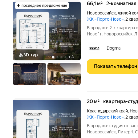
66,1 м² · 2-комнатная
последнее предложение
Новороссийск
,
жилой ко
ЖК «Порто-Ново»
, 2 ква
В продаже 2-к квартира
Ново" г. Новороссийск, Л
площадью 66.1 кв.м., на 2 этаже
комфортной жизни. Мест
Dogma
саундтреком
3D-тур
+
8
Показать телефон
20 м² · квартира-студ
Краснодарский край
,
Нов
ЖК «Порто-Ново»
, 2 ква
В продаже студия от за
Новороссийск, Литер 1. 