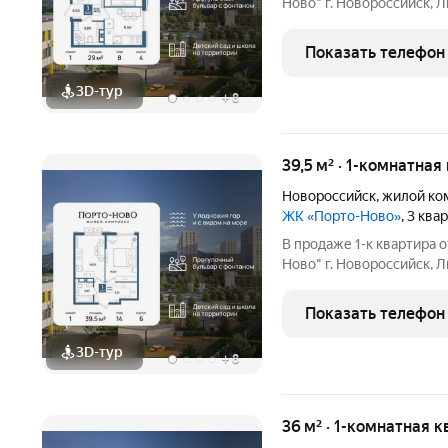
Ново" г. Новороссийск, Л
площадью 29 кв.м., на 8 этаже. 
комфортной жизни. Мест
Показать телефон
саундтреком
3D-тур
+
8
39,5 м² · 1-комнатная
Новороссийск
,
жилой ко
ЖК «Порто-Ново»
, 3 ква
В продаже 1-к квартира
Ново" г. Новороссийск, Л
площадью 39.5 кв.м., на 14 эт
для комфортной жизни. М
Показать телефон
3D-тур
+
8
36 м² · 1-комнатная к