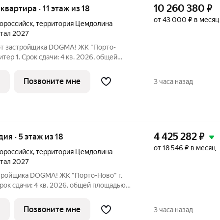
10 260 380
₽
 квартира · 11 этаж из 18
от 43 000 ₽ в месяц
ороссийск
,
территория Цемдолина
ртал 2027
 от застройщика DOGMA! ЖК "Порто-
тер 1. Срок сдачи: 4 кв. 2026, общей
е. ЖК "Порто-Ново" новый порт для
о, где шум Чёрного моря становится
Позвоните мне
3 часа назад
4 425 282
₽
удия · 5 этаж из 18
от 18 546 ₽ в месяц
ороссийск
,
территория Цемдолина
ртал 2027
стройщика DOGMA! ЖК "Порто-Ново" г.
Срок сдачи: 4 кв. 2026, общей площадью
Ново" новый порт для
о, где шум Чёрного моря становится
Позвоните мне
3 часа назад