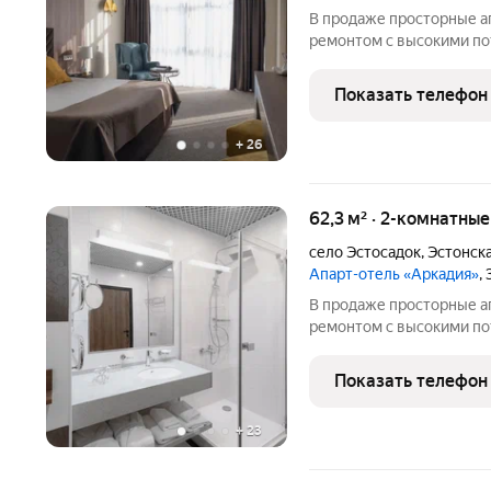
В продаже просторные а
ремонтом с высокими пот
апартамента в отеле "Ар
приобретение может исп
Показать телефон
Апартаменты сдаются в 
+
26
62,3 м² · 2-комнатны
село Эстосадок
,
Эстонска
Апарт-отель «Аркадия»
,
В продаже просторные а
ремонтом с высокими пот
апартамента в отеле "Ар
приобретение может исп
Показать телефон
Апартаменты сдаются в 
+
23