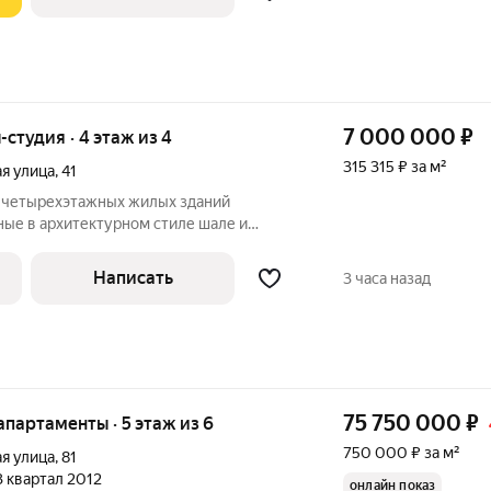
7 000 000
₽
-студия · 4 этаж из 4
315 315 ₽ за м²
я улица
,
41
з четырехэтажных жилых зданий
ные в архитектурном стиле шале и
ийских горных домиков.На просторной
оборудованы не только парковочные
Написать
3 часа назад
но и
75 750 000
₽
 апартаменты · 5 этаж из 6
750 000 ₽ за м²
я улица
,
81
 3 квартал 2012
онлайн показ