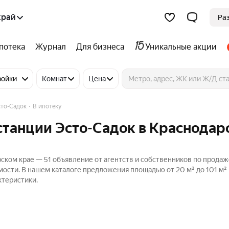
край
Ра
потека
Журнал
Для бизнеса
Уникальные акции
ройки
Комнат
Цена
сто-Садок
В ипотеку
 станции Эсто-Садок в Краснода
рском крае — 51 объявление от агентств и собственников по продаж
ости. В нашем каталоге предложения площадью от 20 м² до 101 м² 
ктеристики.