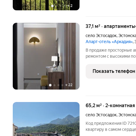
+
2
37,1 м² · апартаменты
село Эстосадок
,
Эстонска
Апарт-отель «Аркадия»
,
В продаже просторные а
ремонтом с высокими пот
апартамента в отеле "Ар
приобретение может исп
Показать телефон
Апартаменты сдаются в 
+
22
65,2 м² · 2-комнатная
село Эстосадок
,
Эстонска
Код предложения ID 7210
квартиру в самом сердце
первого подъемника Кра