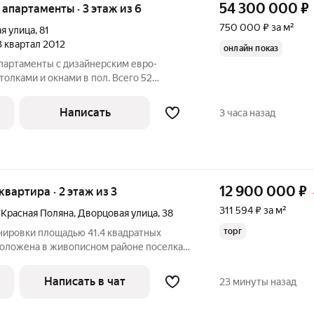
54 300 000
₽
е апартаменты · 3 этаж из 6
750 000 ₽ за м²
я улица
,
81
 3 квартал 2012
онлайн показ
партаменты с дизайнерским евро-
олками и окнами в пол. Всего 52
кадия". Это инвестиционное
ользоваться для пассивного дохода.
Написать
3 часа назад
аренду
12 900 000
₽
 квартира · 2 этаж из 3
311 594 ₽ за м²
 Красная Поляна
,
Дворцовая улица
,
38
торг
нировки площадью 41.4 квадратных
сположена в живописном районе поселка
з дома можно выйти в лес, перед домом
редственный собственник. Документы
Написать в чат
23 минуты назад