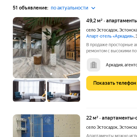
51 объявление:
по актуальности
49,2 м² · апартамент
село Эстосадок
,
Эстонска
Апарт-отель «Аркадия»
,
В продаже просторные а
ремонтом с высокими пот
апартамента в отеле "Ар
приобретение может исп
Аркадия, агент
Апартаменты сдаются в 
+
21
Показать телефон
22 м² · апартаменты-с
село Эстосадок
,
Эстонска
Апартаменты можно испо