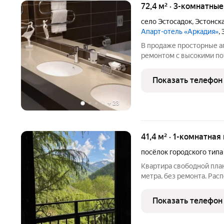
72,4 м² · 3-комнатны
село Эстосадок
,
Эстонска
Апарт-отель «Аркадия»
,
В продаже просторные а
ремонтом с высокими пот
апартамента в отеле "Ар
приобретение может исп
Показать телефон
Апартаменты сдаются в 
+
23
41,4 м² · 1-комнатная
посёлок городского типа
Квартира свободной пла
метра, без ремонта. Ра
Красная Поляна: прямо и
течет ручей! Я - непос
Показать телефон
готовы к сделке,