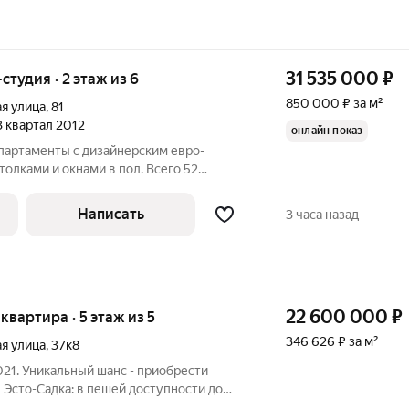
31 535 000
₽
-студия · 2 этаж из 6
850 000 ₽ за м²
я улица
,
81
 3 квартал 2012
онлайн показ
партаменты с дизайнерским евро-
олками и окнами в пол. Всего 52
кадия". Это инвестиционное
ользоваться для пассивного дохода.
Написать
3 часа назад
аренду
22 600 000
₽
 квартира · 5 этаж из 5
346 626 ₽ за м²
я улица
,
37к8
21. Уникальный шанс - приобрести
 Эсто-Садка: в пешей доступности до
сной Поляны, до Казино, множества