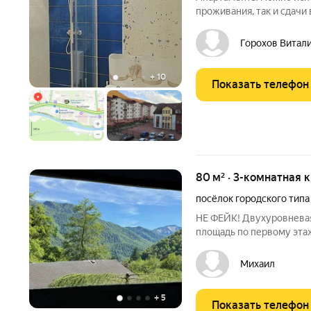
проживания, так и сдачи 
Горохов Витал
+
10
Показать телефон
80 м² · 3-комнатная 
посёлок городского типа
НЕ ФЕЙК! Двухуровневая 
площадь по первому этаж
верхний этаж и million do
два санузла, большая ку
Михаил
первого
+
5
Показать телефон