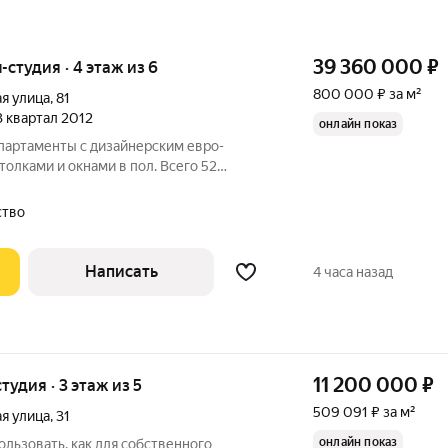
39 360 000
₽
ы-студия · 4 этаж из 6
800 000 ₽ за м²
я улица
,
81
 3 квартал 2012
онлайн показ
партаменты с дизайнерским евро-
олками и окнами в пол. Всего 52
кадия". Это инвестиционное
ользоваться для пассивного дохода.
ство
аренду
Написать
4 часа назад
11 200 000
₽
тудия · 3 этаж из 5
509 091 ₽ за м²
я улица
,
31
онлайн показ
льзовать, как для собственного