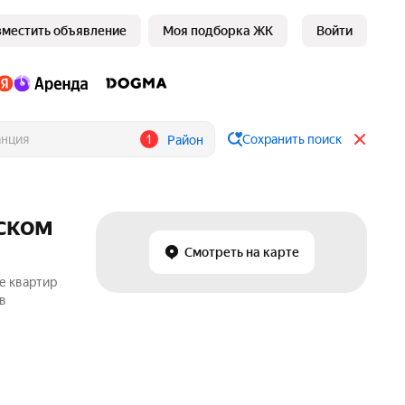
зместить объявление
Моя подборка ЖК
Войти
1
Сохранить поиск
Район
рском
Смотреть на карте
е квартир
в