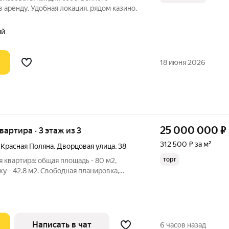
в аренду. Удобная локация, рядом казино.
ий
18 июня 2026
25 000 000
₽
квартира · 3 этаж из 3
312 500 ₽ за м²
 Красная Поляна
,
Дворцовая улица
,
38
торг
квартира: общая площадь - 80 м2,
у - 42.8 м2. Свободная планировка,
llar view! По моему проекту: две спальни,
хня-гостиная и гардеробная. Планировки
Написать в чат
6 часов назад