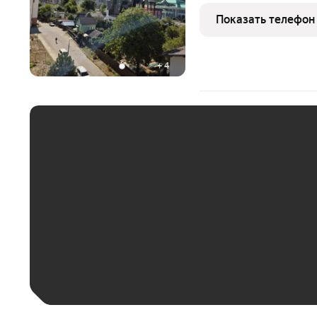
ресторанов и кафе, магаз
Показать телефон
можете оставить ваш
+
4
ЕЖЕМЕСЯЧНЫЙ ПЛАТЁ
До 30 тыс. ₽
До 50 тыс. ₽
До 70 тыс. ₽
Больше 100 тыс. ₽