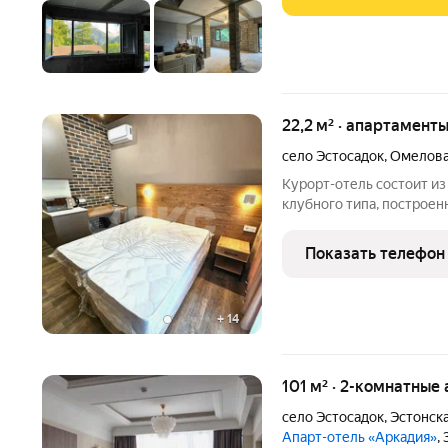
22,2 м² · апартаменты
село Эстосадок
,
Омелова
Курорт-отель состоит и
клубного типа, построен
обстановкой в духе альп
придомовой территории 
Показать телефон
места для автомобилей, 
+
14
101 м² · 2-комнатные
село Эстосадок
,
Эстонска
Апарт-отель «Аркадия»
,