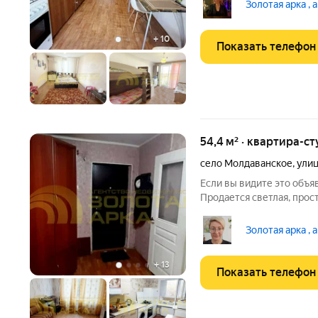
туалет отдельно. Частич
Золотая арка , 
отопление.
+
10
Показать телефон
54,4 м² · квартира-ст
село Молдаванское
,
улиц
Если вы видите это объяв
Продается светлая, прос
живописном районе Красн
Квартира находится в це
Золотая арка , 
инфраструктура в
+
13
Показать телефон