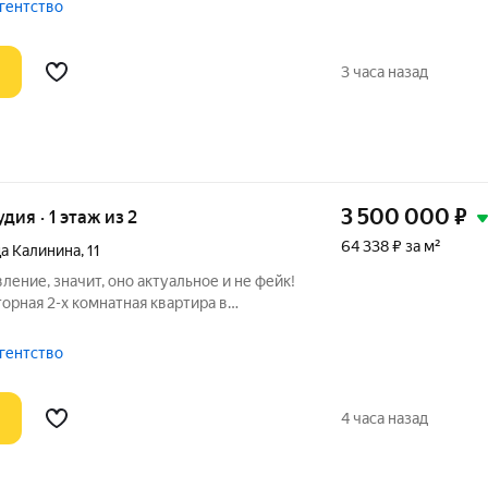
но остается мебель. Индивидуальное
агентство
3 часа назад
3 500 000
₽
удия · 1 этаж из 2
64 338 ₽ за м²
а Калинина
,
11
ление, значит, оно актуальное и не фейк!
торная 2-х комнатная квартира в
одарского края, с. Молдаванское.
нтре населенного пункта, вся
агентство
4 часа назад