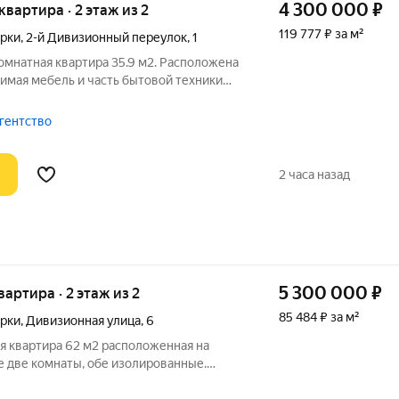
4 300 000
₽
 квартира · 2 этаж из 2
119 777 ₽ за м²
рки
,
2-й Дивизионный переулок
,
1
омнатная квартира 35.9 м2. Расположена
димая мебель и часть бытовой техники
артира теплая, индивидуальное
елюбные, чистый ухоженный подъезд.
агентство
2 часа назад
5 300 000
₽
квартира · 2 этаж из 2
85 484 ₽ за м²
рки
,
Дивизионная улица
,
6
я квартира 62 м2 расположенная на
е две комнаты, обе изолированные.
то под гардеробную, ванная 6 кв.м,