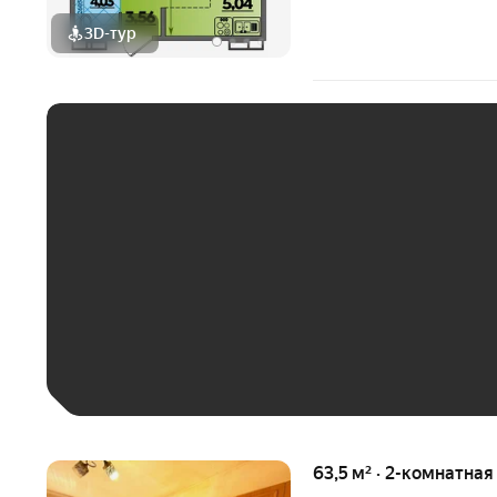
3D-тур
ЕЖЕМЕСЯЧНЫЙ ПЛАТЁ
До 30 тыс. ₽
До 50 тыс. ₽
До 70 тыс. ₽
Больше 100 тыс. ₽
63,5 м² · 2-комнатная