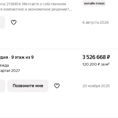
онлайн показ
кта: 2138454. Мечтаете о собственном
ете компактное и экономичное решение?
ниманию эксклюзивное предложение:
ром этаже с собственным земельным
6 августа 2026
3 526 668
₽
удия · 9 этаж из 9
120 200 ₽ за м²
дежда
квартал 2027
Позвоните мне
20 ноября 2025