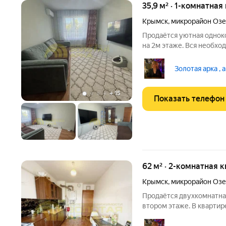
35,9 м² · 1-комнатная
Крымск
,
микрорайон Озе
Продаётся уютная однок
на 2м этаже. Вся необхо
остаются в квартире. Кв
отопление. Соседи друж
Золотая арка , 
Рядом расположен
+
15
Показать телефон
62 м² · 2-комнатная 
Крымск
,
микрорайон Озе
Продаётся двухкомнатна
втором этаже. В квартир
Просторный коридор, мес