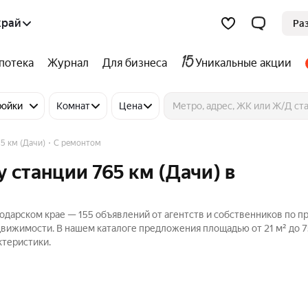
край
Ра
потека
Журнал
Для бизнеса
Уникальные акции
ройки
Комнат
Цена
5 км (Дачи)
С ремонтом
 станции 765 км (Дачи) в
нодарском крае — 155 объявлений от агентств и собственников по 
едвижимости. В нашем каталоге предложения площадью от 21 м² до 7
ктеристики.