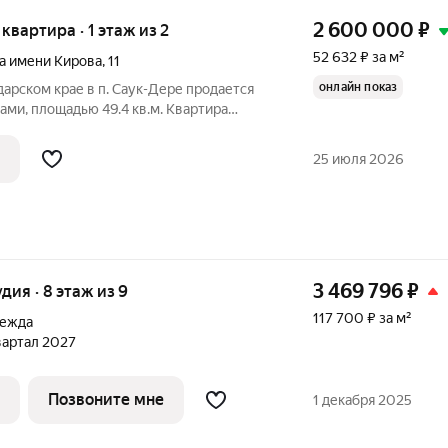
2 600 000
₽
 квартира · 1 этаж из 2
52 632 ₽ за м²
а имени Кирова
,
11
онлайн показ
дарском крае в п. Саук-Дере продается
ами, площадью 49.4 кв.м. Квартира
косметический ремонт кроме сан узла.
раструктура в поселке: Детский сад,
25 июля 2026
3 469 796
₽
удия · 8 этаж из 9
117 700 ₽ за м²
дежда
квартал 2027
Позвоните мне
1 декабря 2025