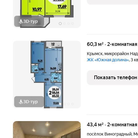
3D-тур
60,3 м² · 2-комнатна
Крымск
,
микрорайон На
ЖК «Южная долина»
, 3 
Показать телефон
3D-тур
43,4 м² · 2-комнатна
посёлок Виноградный
,
М