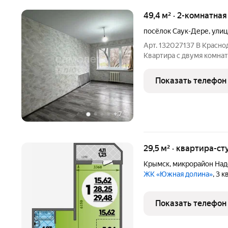
49,4 м² · 2-комнатная
посёлок Саук-Дере
,
улиц
Арт. 132027137 В Красно
Квартира с двумя комнат
Газифицирована Сделан 
Сан узел раздельный Инф
Показать телефон
школа, сетевые
+
7
29,5 м² · квартира-ст
Крымск
,
микрорайон На
ЖК «Южная долина»
, 3 
Показать телефон