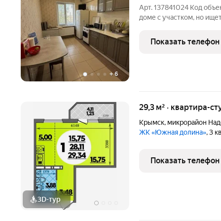
Арт. 137841024 Код объе
доме с участком, но ищ
Представляем вашему в
уютная квартира на вто
Показать телефон
участком 7 соток в
+
6
29,3 м² · квартира-ст
Крымск
,
микрорайон На
ЖК «Южная долина»
, 3 
Показать телефон
3D-тур