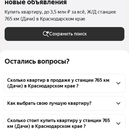
новые объявления
Купить квартиру, до 3,5 млн ₽ за всё, Ж/Д станция:
765 км (Дачи) в Краснодарском крае
Сохранить поиск
Остались вопросы?
Сколько квартир в продаже у станции 765 км
(Дачи) в Краснодарском крае ?
На Яндекс Недвижимости в продаже у станции 765 
км (Дачи) в Краснодарском крае 53 квартиры, из 
Как выбрать свою лучшую квартиру?
них 22 объявления от агентств, 31 объявление от 
Чтобы купить квартиру до 3,5 млн рублей у 
застройщиков
станции 765 км (Дачи), воспользуйтесь тепловой 
Сколько стоит купить квартиру у станции 765
км (Дачи) в Краснодарском крае ?
картой для оценки инфраструктуры и 