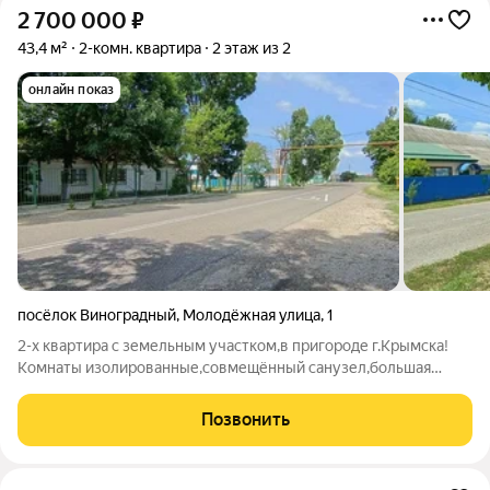
2 700 000
₽
43,4 м²
2-комн. квартира
2 этаж из 2
онлайн показ
посёлок Виноградный
,
Молодёжная улица
,
1
2-х квартира с земельным участком,в пригороде г.Крымска!
Комнаты изолированные,совмещённый санузел,большая
просторная кухня. В квартире остаётся вся мебель и техника.
Виноградный-это тихий,уютный посёлок в котором есть всё
Позвонить
для комфортной