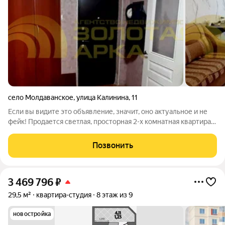
село Молдаванское
,
улица Калинина
,
11
Если вы видите это объявление, значит, оно актуальное и не
фейк! Продается светлая, просторная 2-х комнатная квартира в
живописном районе Краснодарского края, с. Молдаванское.
Квартира находится в центре населенного пункта, вся
Позвонить
инфраструктура в
3 469 796
₽
29,5 м²
квартира-студия
8 этаж из 9
новостройка