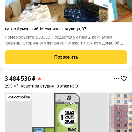
хутор Армянский
,
Механическая улица
,
37
Номер объекта: 538357. Продается уютная 2-комнатная
квартира вторичного жилья на 1 этаже 1 этажного дома. Общая
площадь квартиры составляет 50.00 кв.м., что делает этот
вариант очень экономичным. В квартире сделан стандартный
Позвонить
ремонт, что позволит
3 484 536
₽
29,5 м²
квартира-студия
3 этаж из 9
новостройка