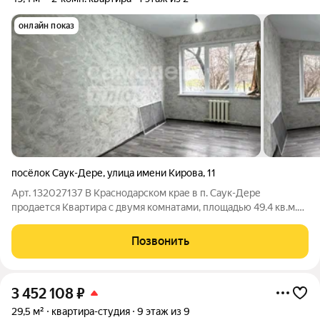
онлайн показ
посёлок Саук-Дере
,
улица имени Кирова
,
11
Арт. 132027137 В Краснодарском крае в п. Саук-Дере
продается Квартира с двумя комнатами, площадью 49.4 кв.м.
Квартира Газифицирована Сделан косметический ремонт
кроме сан узла. Сан узел раздельный Инфраструктура в
Позвонить
поселке: Детский сад, школа, сетевые
3 452 108
₽
29,5 м²
квартира-студия
9 этаж из 9