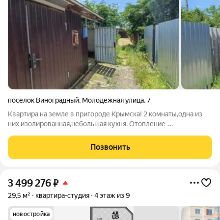
посёлок Виноградный
,
Молодёжная улица
,
7
Квартира на земле в пригороде Крымска! 2 комнаты,одна из
них изолированная,небольшая кухня. Отопление-
электрическое. Туалет на улице,душ необходимо сделать.
Цена низкая из-за отсутствия сан.узла в доме,но его можно
Позвонить
пристроить! Пос.Виноградный
3 499 276
₽
29,5 м²
квартира-студия
4 этаж из 9
новостройка