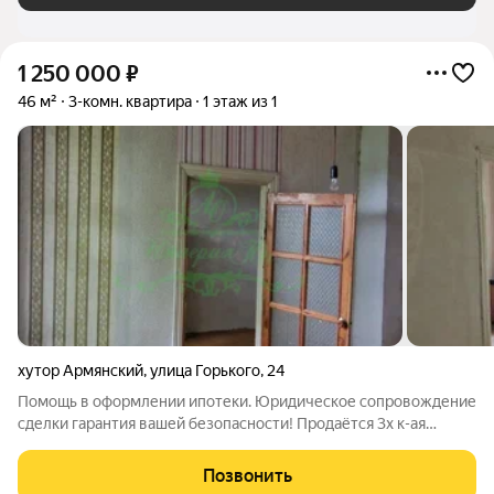
1 250 000
₽
46 м²
3-комн. квартира
1 этаж из 1
хутор Армянский
,
улица Горького
,
24
Помощь в оформлении ипотеки. Юридическое сопровождение
сделки гарантия вашей безопасности! Продаётся 3х к-ая
квартира на земле в х.Армянском. Рядом школа, садик,
магазины. Шикарный вариант за свои деньги. Более подробно
Позвонить
отвечу по телефону.