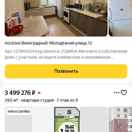
посёлок Виноградный
,
Молодёжная улица
,
12
Арт. 137841024 Код объекта: 2138454. Мечтаете о собственном
доме с участком, но ищете компактное и экономичное
решение? Представляем вашему вниманию эксклюзивное
предложение: уютная квартира на втором этаже с
Позвонить
собственным земельным участком 7 соток в
3 499 276
₽
29,5 м²
квартира-студия
7 этаж из 9
новостройка