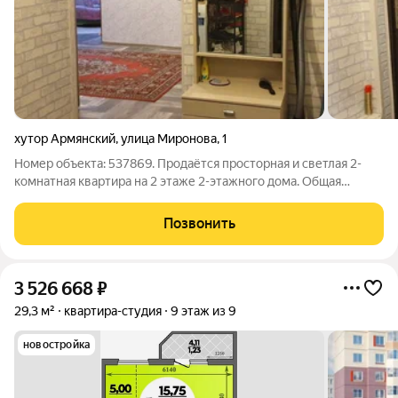
хутор Армянский
,
улица Миронова
,
1
Номер объекта: 537869. Продаётся просторная и светлая 2-
комнатная квартира на 2 этаже 2-этажного дома. Общая
площадь квартиры составляет 45.60 квадратных метров. Этот
вариант идеально подойдет как для семей с детьми, так и для
Позвонить
молодых людей. Квартира
3 526 668
₽
29,3 м²
квартира-студия
9 этаж из 9
новостройка