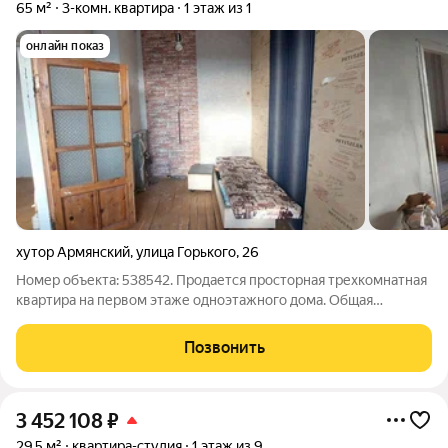
65 м²
3-комн. квартира
1 этаж из 1
онлайн показ
хутор Армянский
,
улица Горького
,
26
Номер объекта: 538542. Продается просторная трехкомнатная
квартира на первом этаже одноэтажного дома. Общая
площадь составляет 65 кв.м., при этом площадь кухни 15 кв.м.
Это очень экономичный вариант жилья, который сейчас
Позвонить
требует ремонтных работ.
3 452 108
₽
29,5 м²
квартира-студия
1 этаж из 9