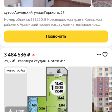
хутор Армянский
,
улица Горького
,
27
Номер объекта: 538220. В Краснодарском крае в Крымском
районе х. Армянский продается двухкомнатная квартира
общей площадью 48.5, кв.м2, большая кухня 13,4 кв.м2,
коридор, санузел, газ, свет, вода, все центральное,
Позвонить
канализация (септик), есть земельный
3 484 536
₽
29,5 м²
квартира-студия
6 этаж из 9
новостройка
3D-тур