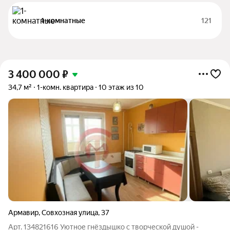
1-комнатные
121
3 400 000
₽
34,7 м²
1-комн. квартира
10 этаж из 10
Армавир
,
Совхозная улица
,
37
Арт. 134821616 Уютное гнёздышко с творческой душой -