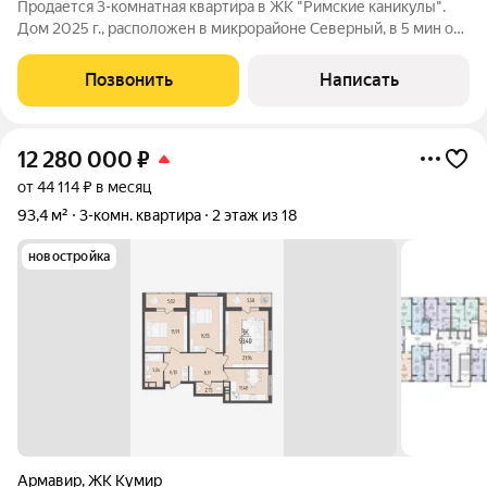
Продается 3-комнатная квартира в ЖК "Римские каникулы".
Дом 2025 г., расположен в микрорайоне Северный, в 5 мин от
центра Армавира. ПРЕИМУЩЕСТВА: +три просторные светлые
комнаты +закрытый двор +обустроенная детская площадка
Позвонить
Написать
+собственный фонтан во
12 280 000
₽
от 44 114 ₽ в месяц
93,4 м²
3-комн. квартира
2 этаж из 18
новостройка
Армавир
,
ЖК Кумир