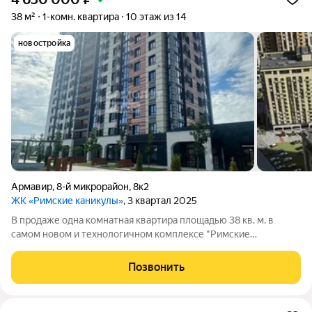
38 м²
1-комн. квартира
10 этаж из 14
новостройка
Армавир
,
8-й микрорайон
,
8к2
ЖК «Римские каникулы»
, 3 квартал 2025
В продаже одна комнатная квартира площадью 38 кв. м. в
самом новом и технологичном комплексе "Римские
Каникулы". Квартира расположенном в микрорайоне
Северный. Хотите купить квартиру Читайте ниже:
Позвонить
характеристики объекта: -10 этаж с красивым видом из