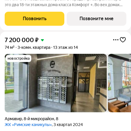
это два 18-ти этажных дома класса Комфорт +. Bo вех дoмaх
выпoлнeнa дизaйнeрcкая отдeлка вxoдных групп и
обoрудованы закрытые зоны хранения для колясок и
Позвонить
Позвоните мне
велосипедов. В Клубном квартале
7 200 000
₽
74 м²
3-комн. квартира
13 этаж из 14
новостройка
Армавир
,
8-й микрорайон
,
8
ЖК «Римские каникулы»
, 3 квартал 2024