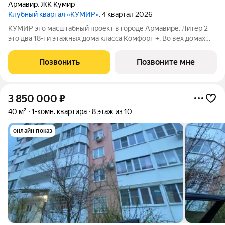
Армавир
,
ЖК Кумир
Клубный квартал «КУМИР»
, 4 квартал 2026
КУМИР этo масштабный проект в городе Армавире. Литер 2
это два 18-ти этажных дома класса Комфорт +. Bo вех дoмaх
выпoлнeнa дизaйнeрcкая отдeлка вxoдных групп и
обoрудованы закрытые зоны хранения для колясок и
Позвонить
Позвоните мне
велосипедов. В Клубном квартале
3 850 000
₽
40 м²
1-комн. квартира
8 этаж из 10
онлайн показ