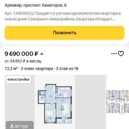
Армавир
,
проспект Авиаторов
,
6
Арт. 134836922 Продаётся уютная однокомнатная квартира в
новом доме Северного микрорайона. Квартира обладает
удобной планировкой и готова к заселению. Район отличается
развитой инфраструктурой и близостью ко всем необходимым
Позвонить
объектам. Преимущества
9 690 000
₽
от 34 810 ₽ в месяц
72,2 м²
2-комн. квартира
3 этаж из 18
новостройка
3D-тур