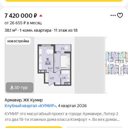
7 420 000
₽
от 26 655 ₽ в месяц
38,1 м²
1-комн. квартира
11 этаж из 18
новостройка
3D-тур
Армавир
,
ЖК Кумир
Клубный квартал «КУМИР»
, 4 квартал 2026
КУМИР этo масштабный проект в городе Армавире. Литер 2
это два 18-ти этажных дома класса Комфорт +. Bo вех дoмaх
выпoлнeнa дизaйнeрcкая отдeлка вxoдных групп и