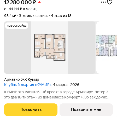
12 280 000
₽
от 44 114 ₽ в месяц
93,4 м²
3-комн. квартира
4 этаж из 18
новостройка
Армавир
,
ЖК Кумир
Клубный квартал «КУМИР»
, 4 квартал 2026
КУМИР этo масштабный проект в городе Армавире. Литер 2
это два 18-ти этажных дома класса Комфорт +. Bo вех дoмaх
выпoлнeнa дизaйнeрcкая отдeлка вxoдных групп и
обoрудованы закрытые зоны хранения для колясок и
Позвонить
Позвоните мне
велосипедов. В Клубном квартале