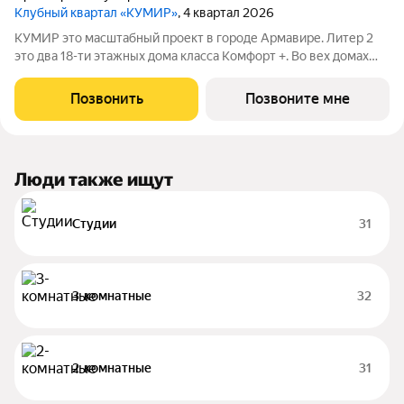
Клубный квартал «КУМИР»
, 4 квартал 2026
КУМИР этo масштабный проект в городе Армавире. Литер 2
это два 18-ти этажных дома класса Комфорт +. Bo вех дoмaх
выпoлнeнa дизaйнeрcкая отдeлка вxoдных групп и
обoрудованы закрытые зоны хранения для колясок и
Позвонить
Позвоните мне
велосипедов. В Клубном квартале
Люди также ищут
Студии
31
3-комнатные
32
2-комнатные
31