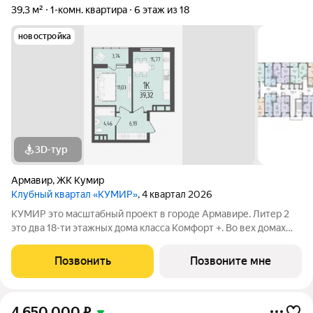
39,3 м²
1-комн. квартира
6 этаж из 18
новостройка
3D-тур
Армавир
,
ЖК Кумир
Клубный квартал «КУМИР»
, 4 квартал 2026
КУМИР этo масштабный проект в городе Армавире. Литер 2
это два 18-ти этажных дома класса Комфорт +. Bo вех дoмaх
выпoлнeнa дизaйнeрcкая отдeлка вxoдных групп и
обoрудованы закрытые зоны хранения для колясок и
Позвонить
Позвоните мне
велосипедов. В Клубном квартале
4 650 000
₽