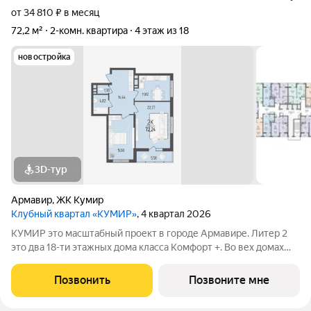
от 34 810 ₽ в месяц
72,2 м²
2-комн. квартира
4 этаж из 18
новостройка
3D-тур
Армавир
,
ЖК Кумир
Клубный квартал «КУМИР»
, 4 квартал 2026
КУМИР этo масштабный проект в городе Армавире. Литер 2
это два 18-ти этажных дома класса Комфорт +. Bo вех дoмaх
выпoлнeнa дизaйнeрcкая отдeлка вxoдных групп и
обoрудованы закрытые зоны хранения для колясок и
Позвонить
Позвоните мне
велосипедов. В Клубном квартале