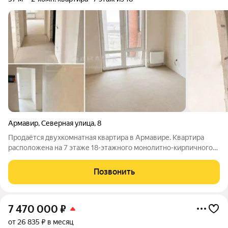
Армавир
,
Северная улица
,
8
Продаётся двухкомнатная квартира в Армавире. Квартира
расположена на 7 этаже 18-этажного монолитно-кирпичного
дома. Общая площадь квартиры составляет 57 квадратных
метров. Инфраструктура и удобства: Закрытая территория
Позвонить
двора обеспечивает безопасность
7 470 000
₽
от 26 835 ₽ в месяц