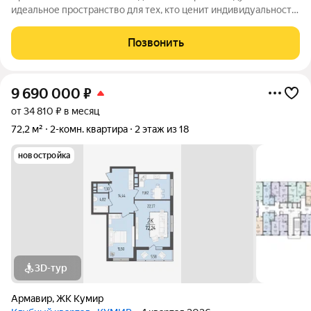
идеальное пространство для тех, кто ценит индивидуальность
и не боится выражать себя. Здесь живёт татумастер, и каждая
деталь интерьера будто шепчет о вдохновении: необычные
Позвонить
акценты, игра текстур и
9 690 000
₽
от 34 810 ₽ в месяц
72,2 м²
2-комн. квартира
2 этаж из 18
новостройка
3D-тур
Армавир
,
ЖК Кумир