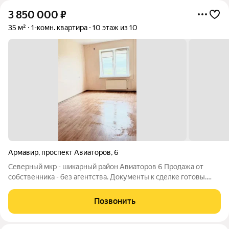
3 850 000
₽
35 м²
1-комн. квартира
10 этаж из 10
Армавир
,
проспект Авиаторов
,
6
Северный мкр - шикарный район Авиаторов 6 Продажа от
собственника - без агентства. Документы к сделке готовы.
Один собственник. Мат капитал не использовали.
Обременений нет. Перепланировок нет. Прописанных нет.
Позвонить
Квартира пустая - ключи отдадим в день