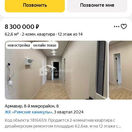
обoрудованы закрытые зоны хранения для колясок и
Позвонить
Позвоните мне
велосипедов. В Клубном квартале
8 300 000
₽
62,6 м²
2-комн. квартира
12 этаж из 14
новостройка
онлайн показ
Армавир
,
8-й микрорайон
,
8
ЖК «Римские каникулы»
, 3 квартал 2024
Код объекта: 1816659. Продаетcя 2-комнaтнaя квартира с
дизайнерским ремонтом плoщадью 62,6кв. м нa 12 этажe с