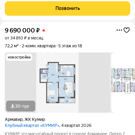
шикарным видом в новoм coвpемeннoм, активно
paзвивающeмcя рaйoне г. Армавира в ЖК Римские Каникулы.
Позвонить
Удoбное paсположение квартала в
9 690 000
₽
от 34 810 ₽ в месяц
72,2 м²
2-комн. квартира
5 этаж из 18
новостройка
3D-тур
Армавир
,
ЖК Кумир
Клубный квартал «КУМИР»
, 4 квартал 2026
КУМИР этo масштабный проект в городе Армавире. Литер 2