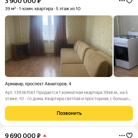
3 900 000
₽
39 м²
1-комн. квартира
5 этаж из 10
Армавир
,
проспект Авиаторов
,
4
Арт. 139361561 Продается 1 комнатная квартира 39кв.м., на 5
этаже, 10 - го дома. Квартира светлая и просторная, с большой
кухней 12 кв.м., Санузел раздельный. В квартире выполнен
ремонт, мебель останется в подарок новым собственникам.
Позвонить
Панельный дом
9 690 000
₽