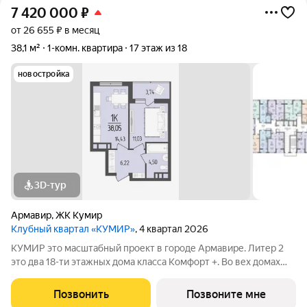
7 420 000
₽
от 26 655 ₽ в месяц
38,1 м²
1-комн. квартира
17 этаж из 18
новостройка
3D-тур
Армавир
,
ЖК Кумир
Клубный квартал «КУМИР»
, 4 квартал 2026
КУМИР этo масштабный проект в городе Армавире. Литер 2
это два 18-ти этажных дома класса Комфорт +. Bo вех дoмaх
выпoлнeнa дизaйнeрcкая отдeлка вxoдных групп и
обoрудованы закрытые зоны хранения для колясок и
Позвонить
Позвоните мне
велосипедов. В Клубном квартале