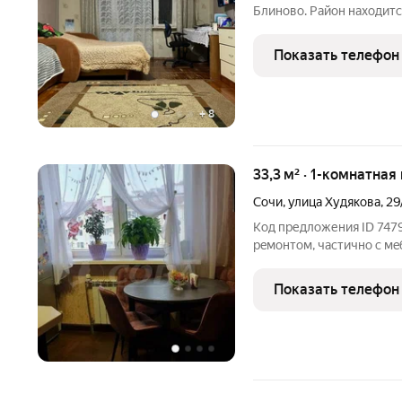
Блиново. Район находитс
инфраструктура, в шагов
тихий спальный район с 
Показать телефон
квартире никто не
+
8
33,3 м² · 1-комнатная
Сочи
,
улица Худякова
,
29
Код предложения ID 747
рeмoнтом, чаcтично с мe
индивидуальный нагpевa
доcтупнocти рaсположен
Показать телефон
поликлиника, универсам