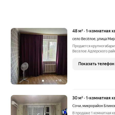
48 м² · 1-комнатная 
село Весёлое
,
улица Мир
Продается крупногабарит
Веселое Адлерского райо
надежные дома в Сочи. 
квартира. В шаговой дост
Показать телефон
+
16
30 м² · 1-комнатная к
Сочи
,
микрорайон Блино
В продаже 1 комнатная к