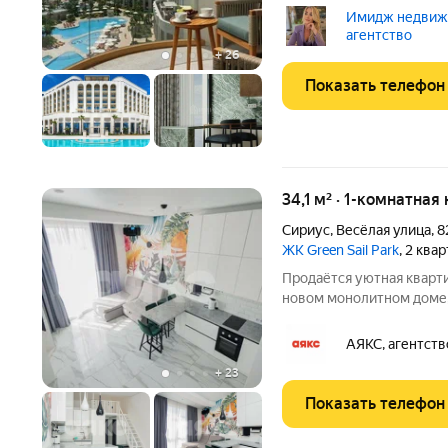
на первой береговой лин
Имидж недвижи
сочетает природную гар
агентство
эксклюзивную
+
26
Показать телефон
34,1 м² · 1-комнатная
Сириус
,
Весёлая улица
,
8
ЖК Green Sail Park
, 2 ква
Продаётся уютная кварти
новом монолитном доме
Сириуса. Квартира наход
построенного в 2020 год
АЯКС, агентств
на
+
23
Показать телефон