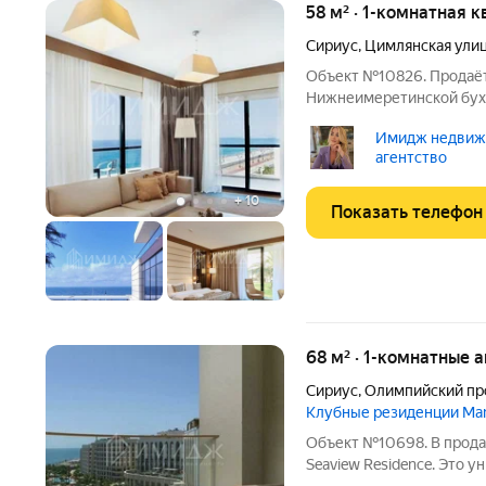
58 м² · 1-комнатная к
Сириус
,
Цимлянская ули
Объект №10826. Продаётс
Нижнеимеретинской бухт
метрах от пляжа: до моря пара минут пешком, вы будете засыпа
Имидж недвижи
под шум волн. Объект на
агентство
приватной
+
10
Показать телефон
68 м² · 1-комнатные 
Сириус
,
Олимпийский пр
Клубные резиденции Man
Объект №10698. В прода
Seaview Residence. Это 