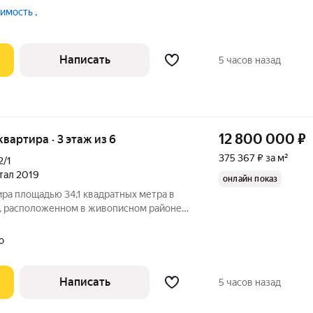
ии Черного моря в Сочи. Проект
мость ,
монию, высокий уровень сервиса и
Написать
5 часов назад
12 800 000
₽
 квартира · 3 этаж из 6
375 367 ₽ за м²
2/1
ртал 2019
онлайн показ
ра площадью 34,1 квадратных метра в
, расположенном в живописном районе
ится на 3 этаже шестиэтажного здания,
у. Из окон открывается прекрасный вид
о
Написать
5 часов назад