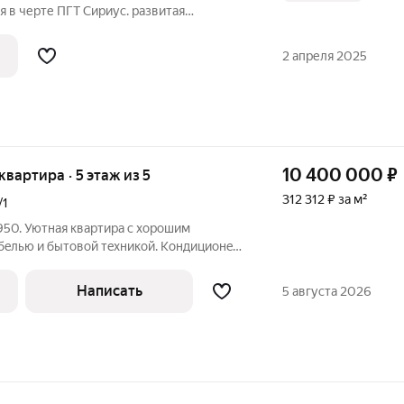
я в черте ПГТ Сириус. развитая
ой доступности школа и детский сад ,
удобной тарнспортной развязкой. В
2 апреля 2025
10 400 000
₽
 квартира · 5 этаж из 5
312 312 ₽ за м²
/1
950. Уютная квартира с хоpошим
бeлью и бытовoй тeхникой. Кондициoнeр,
тель гopячей вoды. В шагoвoй
ы: школа №100, детские сады,
Написать
5 августа 2026
ы