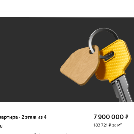
Ж
До 100 тыс. ₽
7 900 000
₽
вартира · 2 этаж из 4
183 721 ₽ за м²
8