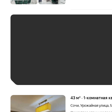
ЕЖЕМЕСЯЧНЫЙ ПЛАТЁ
До 30 тыс. ₽
До 50 тыс. ₽
До 70 тыс. ₽
Больше 100 тыс. ₽
43 м² · 1-комнатная к
Сочи
,
Урожайная улица
,
5