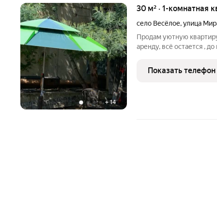
30 м² · 1-комнатная к
село Весёлое
,
улица Мир
Продам уютную квартиру 
аренду, всё остается , д
рядом.
Показать телефон
+
14