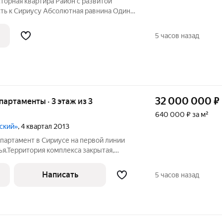
торная квартира Район с развитой
ть к Сириусу Абсолютная равнина Один
5 часов назад
32 000 000
₽
апартаменты · 3 этаж из 3
640 000 ₽ за м²
ский»
, 4 квартал 2013
партамент в Сириусе на первой линии
я.Территория комплекса закрытая,
з охраняемое КПП.На территории
ень много зелени, детские и спортивные
Написать
5 часов назад