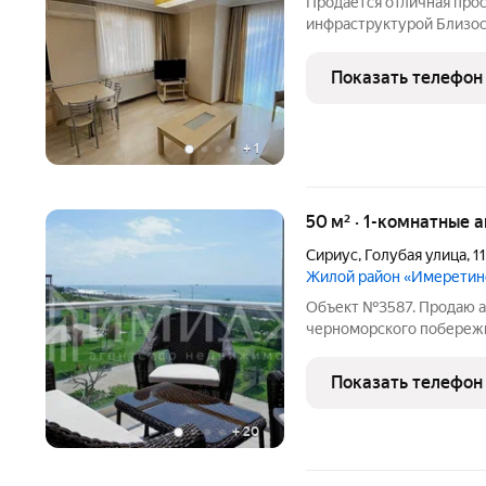
Продаётся отличная прос
инфраструктурой Близос
взрослый собственник
Показать телефон
+
1
50 м² · 1-комнатные 
Сириус
,
Голубая улица
,
11
Жилой район «Имеретин
Объект №3587. Продаю а
черноморского побережь
охраняемая, въезд чере
несколько бассейнов. оч
Показать телефон
площадки, зоны
+
20