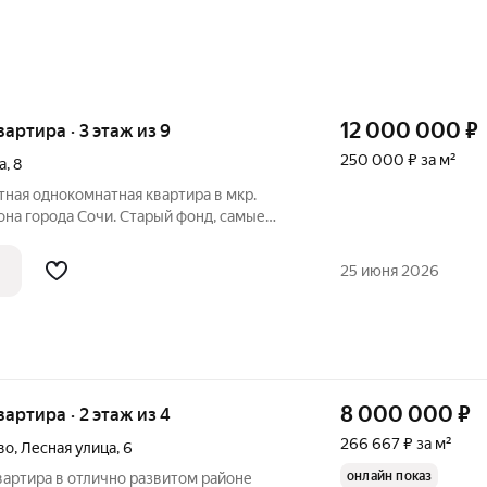
12 000 000
₽
квартира · 3 этаж из 9
250 000 ₽ за м²
а
,
8
ная однокомнатная квартира в мкр.
на города Сочи. Старый фонд, самые
Все коммуникации центральные. Статус
упности: школа 100, д/с 51, 56, остановка
25 июня 2026
8 000 000
₽
вартира · 2 этаж из 4
266 667 ₽ за м²
во
,
Лесная улица
,
6
онлайн показ
вартира в отлично развитом районе