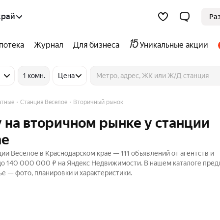
край
Ра
потека
Журнал
Для бизнеса
Уникальные акции
1 комн.
Цена
атные
Станция Веселое
Вторичный рынок
 на вторичном рынке у станции
ае
ии Веселое в Краснодарском крае — 111 объявлений от агентств и
 до 140 000 000 ₽ на Яндекс Недвижимости. В нашем каталоге пре
ье — фото, планировки и характеристики.