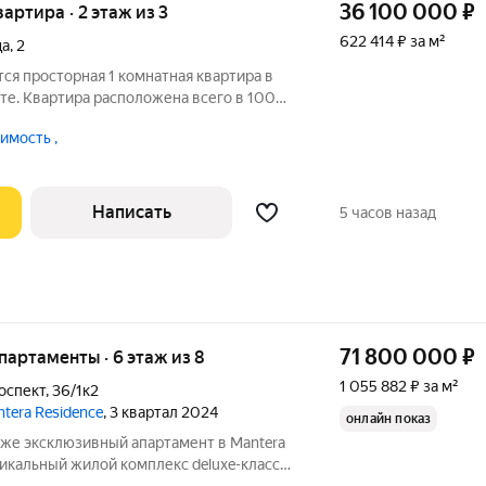
36 100 000
₽
вартира · 2 этаж из 3
622 414 ₽ за м²
ца
,
2
я просторная 1 комнатная квартира в
е. Квартира расположена всего в 100
ть
мость ,
ходится на закрытой, охраняемой,
Написать
5 часов назад
71 800 000
₽
апартаменты · 6 этаж из 8
1 055 882 ₽ за м²
оспект
,
36/1к2
tera Residence
, 3 квартал 2024
онлайн показ
же эксклюзивный апартамент в Mantera
уникальный жилой комплекс deluxe-класса