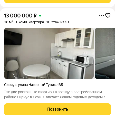
управляющая
13 000 000
₽
28 м²
1-комн. квартира
10 этаж из 10
Сириус
,
улица Нагорный Тупик
,
13Б
Эти две роскошные квартиры в аренду в востребованном
районе Сириус в Сочи. С впечатляющим годовым доходом в
800 000 рублей и устоявшейся базой довольных клиентов,
эти объекты предлагают идеальное сочетание комфорта,
Позвонить
стиля и прибыльности. Недавно