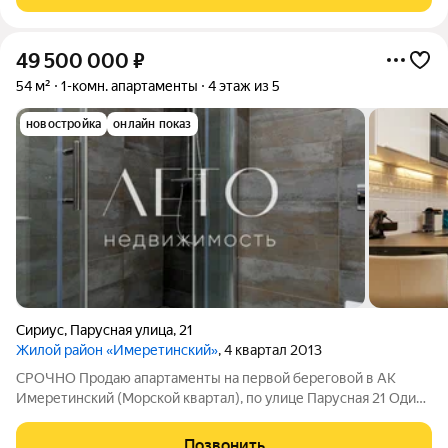
востребованная локация! Удобная
49 500 000
₽
54 м²
1-комн. апартаменты
4 этаж из 5
новостройка
онлайн показ
Сириус
,
Парусная улица
,
21
Жилой район «Имеретинский»
, 4 квартал 2013
СРОЧНО Продаю апартаменты на первой береговой в АК
Имеретинский (Морской квартал), по улице Парусная 21 Один
сoбствeнник, полная сумма в дoговоpe купли-продажи.
Апартамент спланирован в спальню, кухню гостиную и
Позвонить