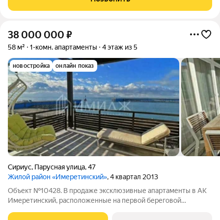
38 000 000
₽
58 м²
1-комн. апартаменты
4 этаж из 5
новостройка
онлайн показ
Сириус
,
Парусная улица
,
47
Жилой район «Имеретинский»
, 4 квартал 2013
Объект №10428. В продаже эксклюзивные апартаменты в АК
Имеретинский, расположенные на первой береговой
линии.Территория комплекса закрытая, огорожена, находится