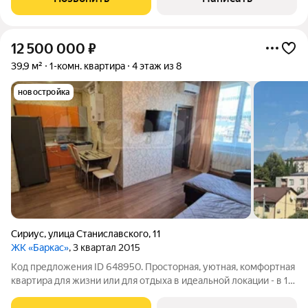
много воздуха и
12 500 000
₽
39,9 м²
1-комн. квартира
4 этаж из 8
новостройка
Сириус
,
улица Станиславского
,
11
ЖК «Баркас»
, 3 квартал 2015
Код предложения ID 648950. Просторная, уютная, комфортная
квартира для жизни или для отдыха в идеальной локации - в 15
минутах от пляжа, вблизи развлекательного комплекса