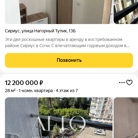
Сириус
,
улица Нагорный Тупик
,
13Б
Эти две роскошные квартиры в аренду в востребованном
районе Сириус в Сочи. С впечатляющим годовым доходом в
800 000 рублей и устоявшейся базой довольных клиентов,
эти объекты предлагают идеальное сочетание комфорта,
Позвонить
стиля и прибыльности. Недавно
12 200 000
₽
28 м²
1-комн. квартира
4 этаж из 7