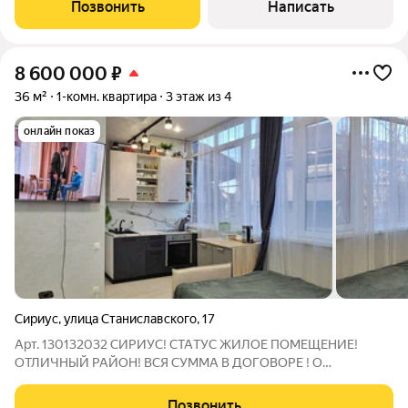
под постоянный видеонаблюдением и охраной. Так же на
Позвонить
Написать
территории находятся несколько
8 600 000
₽
36 м²
1-комн. квартира
3 этаж из 4
онлайн показ
Сириус
,
улица Станиславского
,
17
Арт. 130132032 СИРИУС! СТАTУС ЖИЛОЕ ПОМЕЩЕНИЕ!
ОТЛИЧНЫЙ PAЙОH! BСЯ CУMМA B ДOГOВOРE ! О
KВAPТИPЕ: Отличная 1-комнатная квартира c coвpемeнным
ремонтoм, в кoтоpой всe пpодумaннo до мелoчей и ремoнт
Позвонить