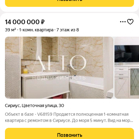
cделан из качеcтвенных матepиалов. Удобная планировка
14 000 000
₽
39 м²
1-комн. квартира
7 этаж из 8
Сириус
,
Цветочная улица
,
30
Объект в базе - V68159 Продается полноценная 1-комнатная
квартира с ремонтом в Сириусе. До моря 5 минут. Вид на море.
Дизайнерский ремонт. Делали для себя.Не сдавалась. Большие
панорамные окна. Отдельно спальня и кухня-гостиная. Есть
Позвонить