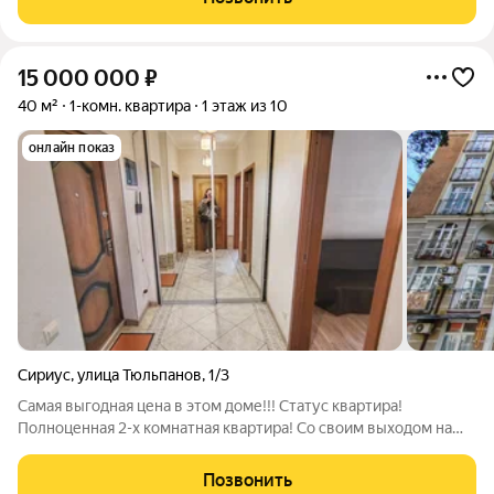
территории и в доме идеальный
15 000 000
₽
40 м²
1-комн. квартира
1 этаж из 10
онлайн показ
Сириус
,
улица Тюльпанов
,
1/3
Самая выгодная цена в этом доме!!! Статус квартира!
Полноценная 2-х комнатная квартира! Со своим выходом на
придомовую террасу! Инфраструктура от слова ВСЯ в
шаговой доступности!!! (смотрите по карте) В 10 минутах пляж
Позвонить