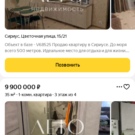
Сириус
,
Цветочная улица
,
15/21
Объект в базе - V68525 Продаю квартиру в Сириусе. До моря
всего 500 метров. Идеальное место для отдыха и для жизни.
Дом находится в окружении парка южные культуры. До самой
красивой набережной 5 минут пешком. До олимпийского
Позвонить
парка минут 20 пешком по
9 900 000
₽
35 м²
1-комн. квартира
3 этаж из 4