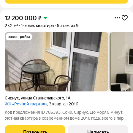
Курортный городок), ЖК
12 200 000
₽
27,2 м²
1-комн. квартира
6 этаж из 9
новостройка
Сириус
,
улица Станиславского
,
1А
ЖК «Речной квартал»
, 3 квартал 2016
Код предложения ID 786393. Сочи. Сириус. До моря 5 минут.
Уютная квартира в современном доме 2018 года, всего в паре
шагов от пляжа. Площадь грамотно зонирована на кухню-
гостиную, спальню и открытый балкон. Две световые точки
Позвонить
Написать