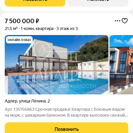
детские и спортивные площадки, зоны
7 500 000
₽
21,5 м²
1-комн. квартира
3 этаж из 3
онлайн показ
Адлер
,
улица Ленина
,
2
Арт. 135156863 Срочная продажа! Квартира с боковым видом
на море, с шикарным балконом. В квартире выполнен свежий
ремонт, есть всё для комфортного проживания (мебель и
техника остаётся новым хозяивам). Локация: Сочи (Адлер,
Позвонить