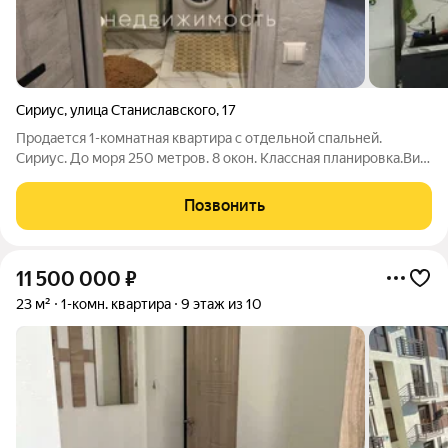
Сириус
,
улица Станиславского
,
17
Продается 1-комнатная квартира с отдельной спальней.
Сириус. До моря 250 метров. 8 окон. Классная планировка.Вид
на зелень. Выполнен хороший ремонт. Отличный вариант для
отдыха и сдачи в аренду. Закрытая территория с парковкой.
Позвонить
Все в шаговой
11 500 000
₽
23 м²
1-комн. квартира
9 этаж из 10