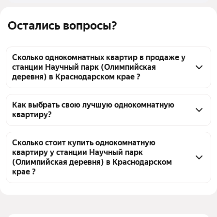
Остались вопросы?
Сколько однокомнатных квартир в продаже у
станции Научный парк (Олимпийская
деревня) в Краснодарском крае ?
На Яндекс Недвижимости в продаже у станции 
Научный парк (Олимпийская деревня) в 
Как выбрать свою лучшую однокомнатную
квартиру?
Краснодарском крае 26 однокомнатных квартир, из 
них 1 объявление от собственников, 25 объявлений 
Чтобы купить 1-комнатную квартиру рядом с 
от агентств
озером у станции Научный парк (Олимпийская 
Сколько стоит купить однокомнатную
квартиру у станции Научный парк
деревня), воспользуйтесь тепловой картой для 
(Олимпийская деревня) в Краснодарском
оценки инфраструктуры и транспортной 
крае ?
доступности в выбранном районе у станции 
Научный парк (Олимпийская деревня) в 
Цена за квадратный метр
194 737 — 937 500 ₽
Краснодарском крае
Площадь
22 — 58 м²
Для легкого выбора подходящей квартиры в 