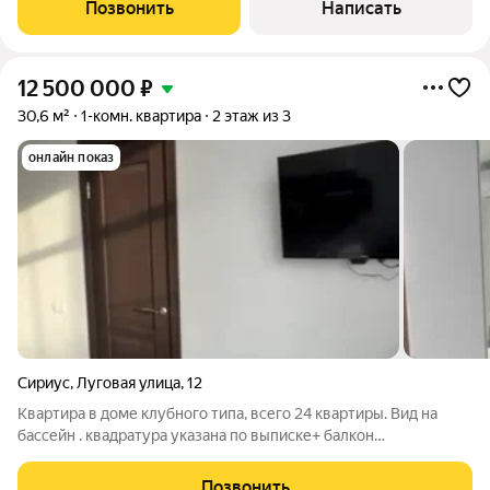
"Мандарин" и всей инфраструктуры Сириуса и Центра Адлера.
Позвонить
Написать
Обратите внимание,
12 500 000
₽
30,6 м²
1-комн. квартира
2 этаж из 3
онлайн показ
Сириус
,
Луговая улица
,
12
Квартира в доме клубного типа, всего 24 квартиры. Вид на
бассейн . квадратура указана по выписке+ балкон
Качественный ремонт. Территория : паркинг, мангальная зона,
бассейн, вело-стойки. Хорошая управляющая компания. на
Позвонить