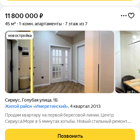
11 800 000
₽
45 м²
1-комн. апартаменты
7 этаж из 7
новостройка
Сириус
,
Голубая улица
,
1Б
Жилой район «Имеретинский»
, 4 квартал 2013
Продам квартиру на первой береговой линии. Центр
Сириуса.Море в 5 минутах хотьбы. Новый стильный ремонт.
Мебель и техника остаются. Подходит для постоянного
проживания ,сезонного отдыха или сдачи в аренду! Супер
Позвонить