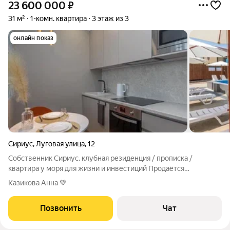
23 600 000
₽
31 м²
1-комн. квартира
3 этаж из 3
онлайн показ
Сириус
,
Луговая улица
,
12
Собственник Сириус, клубная резиденция / прописка /
квартира у моря для жизни и инвестиций Продаётся
комфортный апартамент в одном из самых востребованных
Казикова Анна 💚
районов Сириуса в курортной локации у моря. Идеальный
вариант как для личного отдыха, так и для
Позвонить
Чат