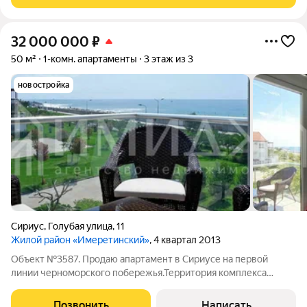
32 000 000
₽
50 м²
1-комн. апартаменты
3 этаж из 3
новостройка
Сириус
,
Голубая улица
,
11
Жилой район «Имеретинский»
, 4 квартал 2013
Объект №3587. Продаю апартамент в Сириусе на первой
линии черноморского побережья.Территория комплекса
закрытая, охраняемая, въезд через охраняемое КПП.На
территории несколько бассейнов. очень много зелени,
Позвонить
Написать