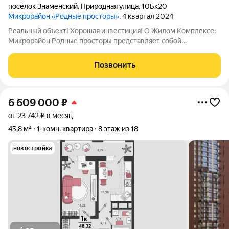
посёлок Знаменский
,
Природная улица
,
10Бк20
Микрорайон «Родные просторы»
, 4 квартал 2024
Реальный объект! Хорошая инвестиция! О Жилом Комплексе:
Микрорайон Родные просторы представляет собой
комплексную застройку из монолитно-кирпичных зданий
переменной этажности. Благоустройство прилегающей
Позвонить
территории включает в себя организацию детских
6 609 000
₽
от 23 742 ₽ в месяц
45,8 м²
1-комн. квартира
8 этаж из 18
новостройка