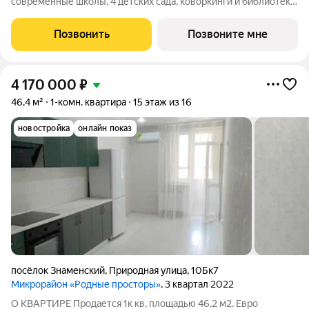
современные школы, 4 детских сада, коворкинги и библиотека,
спортивные зоны, фитнес-залы, площадки для йоги,
собственный пункт полиции. Архитектурные решения
Позвонить
Позвоните мне
дополнены специальным освещением,
4 170 000
₽
46,4 м²
1-комн. квартира
15 этаж из 16
новостройка
онлайн показ
посёлок Знаменский
,
Природная улица
,
10Бк7
Микрорайон «Родные просторы»
, 3 квартал 2022
О КВАРТИРЕ Продается 1к кв, площадью 46,2 м2. Евро