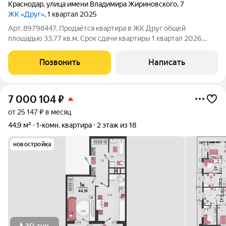
Краснодар
,
улица имени Владимира Жириновского
,
7
ЖК «Друг»
, 1 квартал 2025
Арт. 89798447. Продаётся квартира в ЖК Друг общей
площадью 33,77 кв.м. Срок сдачи квартиры 1 квартал 2026
года. Материал наружных стен и каркаса объекта: с
монолитным железобетонным каркасом и стенами из
Позвонить
Написать
мелкоштучных каменных материалов Поэтажные
7 000 104
₽
от 25 147 ₽ в месяц
44,9 м²
1-комн. квартира
2 этаж из 18
новостройка