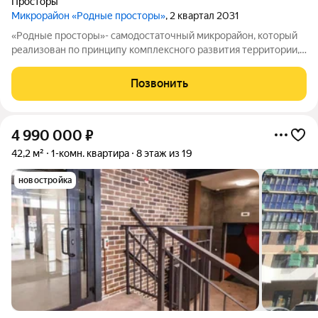
Просторы
Микрорайон «Родные просторы»
, 2 квартал 2031
«Родные просторы»- самодостаточный микрорайон, который
реализован по принципу комплексного развития территории,
где есть вся инфраструктура для комфортной жизни. На
территории 41 га 29 домов от 9 до 24 этажей, уютные дворы со
Позвонить
спортивными и игровыми
4 990 000
₽
42,2 м²
1-комн. квартира
8 этаж из 19
новостройка