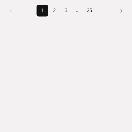
Помимо удобной сортировки по цене продажи вы 
можете отсортировать результаты по стоимости 
1
2
3
...
25
квадратного метра или площади