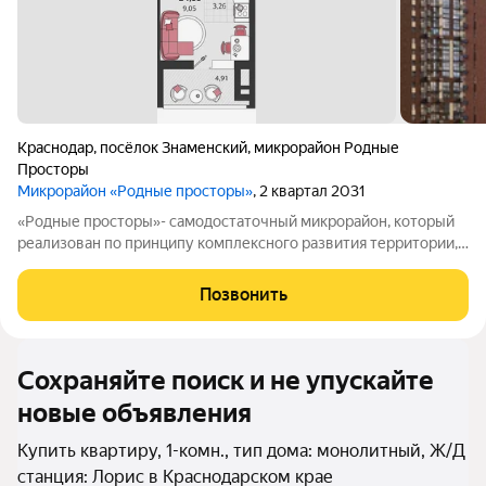
Краснодар
,
посёлок Знаменский
,
микрорайон Родные
Просторы
Микрорайон «Родные просторы»
, 2 квартал 2031
«Родные просторы»- самодостаточный микрорайон, который
реализован по принципу комплексного развития территории,
где есть вся инфраструктура для комфортной жизни. На
территории 41 га 29 домов от 9 до 24 этажей, уютные дворы со
Позвонить
спортивными и игровыми
Сохраняйте поиск и не упускайте
новые объявления
Купить квартиру, 1-комн., тип дома: монолитный, Ж/Д
станция: Лорис в Краснодарском крае