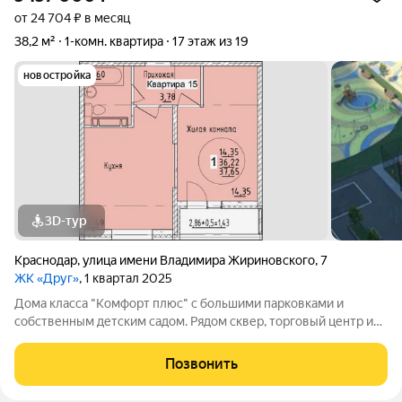
от 24 704 ₽ в месяц
38,2 м²
1-комн. квартира
17 этаж из 19
новостройка
3D-тур
Краснодар
,
улица имени Владимира Жириновского
,
7
ЖК «Друг»
, 1 квартал 2025
Дома класса "Комфорт плюс" с большими парковками и
собственным детским садом. Рядом сквер, торговый центр и
свой детский сад на территории комплекса. Надежная
каркасно-монолитная конструкция Собственный детский сад в
Позвонить
шаговой доступности Множество