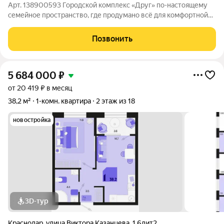
Арт. 138900593 Городской комплекс «Друг» по-настоящему
семейное пространство, где продумано всё для комфортной
жизни: строится современный детский сад на 250 мест,
оборудованы спортивные и детские площадки для всех
Позвонить
возрастов, а двор без машин и
5 684 000
₽
от 20 419 ₽ в месяц
38,2 м²
1-комн. квартира
2 этаж из 18
новостройка
3D-тур
Краснодар
,
улица Виктора Казанцева
,
1.6лит2