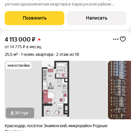
уютная однокомнатная квартира в Карасунском районе
Краснодара, на улице имени Владимира Жириновского, дом 7.
Квартира расположена на десятом этаже
Позвонить
Написать
девятнадцатиэтажного монолитного дома,
4 113 000
₽
от 14 775 ₽ в месяц
25,5 м²
1-комн. квартира
2 этаж из 18
новостройка
3D-тур
Краснодар
,
посёлок Знаменский
,
микрорайон Родные