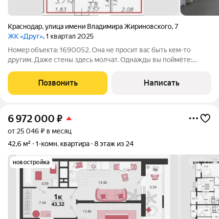
Краснодар
,
улица имени Владимира Жириновского
,
7
ЖК «Друг»
, 1 квартал 2025
Номер объекта: 1690052. Она не просит вас быть кем-то
другим. Даже стены здесь молчат. Однажды вы поймёте:
идеальная квартира не та, где всё сделано. А та, где ничего не
решено за вас. Вот эта из вторых. ЖК «Друг», Краснодар. 1
Позвонить
Написать
комнатная квартира .
6 972 000
₽
от 25 046 ₽ в месяц
42,6 м²
1-комн. квартира
8 этаж из 24
новостройка