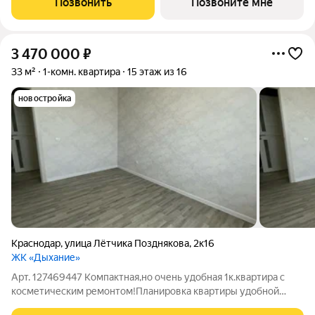
Позвонить
Позвоните мне
отдыха создают комфортную
3 470 000
₽
33 м²
1-комн. квартира
15 этаж из 16
новостройка
Краснодар
,
улица Лётчика Позднякова
,
2к16
ЖК «Дыхание»
Арт. 127469447 Компактная,но очень удобная 1к.квартира с
косметическим ремонтом!Планировка квартиры удобной
формы.Санузел совмещенный. Тип дома - монолит, что