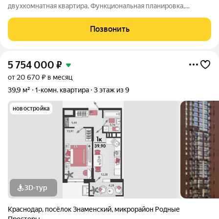
двухкомнатная квартира. Функциональная планировка,
большая лоджия с выходом из кухни и комнаты, в прихожей
оборудован гардероб. Прекрасные видовые характеристики.
Позвонить
Квартира расположена на 15 этаже
5 754 000
₽
от 20 670 ₽ в месяц
39,9 м²
1-комн. квартира
3 этаж из 9
новостройка
3D-тур
Краснодар
,
посёлок Знаменский
,
микрорайон Родные