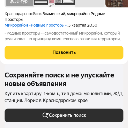
3D-тур
Краснодар
,
посёлок Знаменский
,
микрорайон Родные
Просторы
Микрорайон «Родные просторы»
, 3 квартал 2030
«Родные просторы»- самодостаточный микрорайон, который
реализован по принципу комплексного развития территории,
где есть вся инфраструктура для комфортной жизни. На
территории 41 га 29 домов от 9 до 24 этажей, уютные дворы со
Позвонить
спортивными и игровыми
Сохраняйте поиск и не упускайте
новые объявления
Купить квартиру, 1-комн., тип дома: монолитный, Ж/Д
станция: Лорис в Краснодарском крае
Сохранить поиск