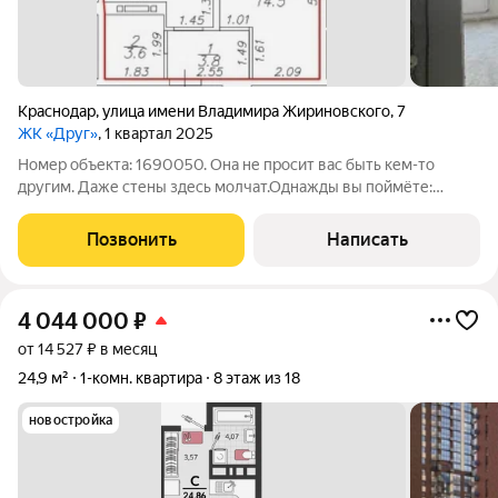
Краснодар
,
улица имени Владимира Жириновского
,
7
ЖК «Друг»
, 1 квартал 2025
Номер объекта: 1690050. Она не просит вас быть кем-то
другим. Даже стены здесь молчат.Однажды вы поймёте:
идеальная квартира не та, где всё сделано. А та, где ничего не
решено за вас. Вот эта из вторых.ЖК «Друг», Краснодар. 1
Позвонить
Написать
комнатная квартира .
4 044 000
₽
от 14 527 ₽ в месяц
24,9 м²
1-комн. квартира
8 этаж из 18
новостройка