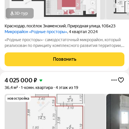
3D-тур
Краснодар
,
посёлок Знаменский
,
Природная улица
,
10Бк23
Микрорайон «Родные просторы»
, 4 квартал 2024
«Родные просторы»- самодостаточный микрорайон, который
реализован по принципу комплексного развития территории,
где есть вся инфраструктура для комфортной жизни. На
территории 41 га 29 домов от 9 до 24 этажей, уютные дворы со
Позвонить
спортивными и игровыми
4 025 000
₽
36,4 м²
1-комн. квартира
4 этаж из 19
новостройка