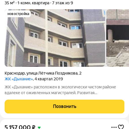
35 м²
1-комн. квартира
7 этаж из 9
новостройка
Краснодар
,
улица Лётчика Позднякова
,
2
ЖК «Дыхание»
, 4 квартал 2019
ЖК «Дыхание» расположен в экологически чистом районе
вдалеке от оживленных магистралей. Развитая
инфраструктура. Детские сады №43, 85, 221, 2, школы №66 и
94, медицинские и спортивные учреждения для детей и
Позвонить
взрослых, торговый комплекс «Красная
5 157 000
₽