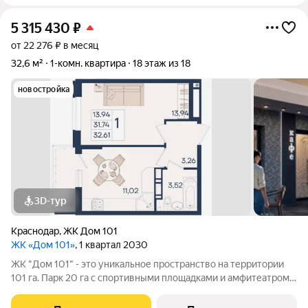
5 315 430
₽
от 22 276 ₽ в месяц
32,6 м²
1-комн. квартира
18 этаж из 18
новостройка
3D-тур
Краснодар
,
ЖК Дом 101
ЖК «Дом 101»
, 1 квартал 2030
ЖК "Дом 101" - это уникальное пространство на территории
101 га. Парк 20 га с спортивными площадками и амфитеатром.
Школа на 1725 мест и пять детских садов. Благоустроенные
дворовые территории с детскими площадками и зонами