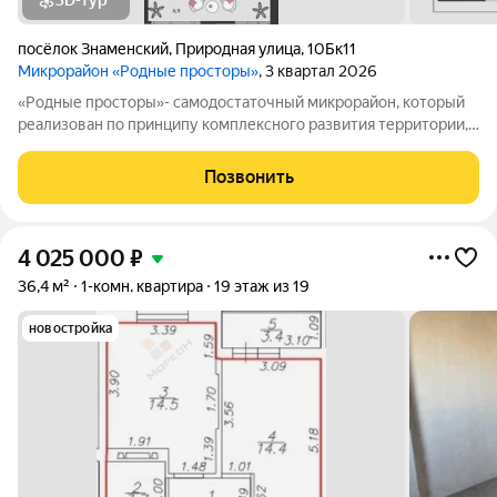
3D-тур
посёлок Знаменский
,
Природная улица
,
10Бк11
Микрорайон «Родные просторы»
, 3 квартал 2026
«Родные просторы»- самодостаточный микрорайон, который
реализован по принципу комплексного развития территории,
где есть вся инфраструктура для комфортной жизни. На
территории 41 га 29 домов от 9 до 24 этажей, уютные дворы со
Позвонить
спортивными и игровыми
4 025 000
₽
36,4 м²
1-комн. квартира
19 этаж из 19
новостройка