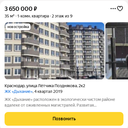
3 650 000
₽
35 м²
1-комн. квартира
2 этаж из 9
новостройка
Краснодар
,
улица Лётчика Позднякова
,
2к2
ЖК «Дыхание»
, 4 квартал 2019
ЖК «Дыхание» расположен в экологически чистом районе
вдалеке от оживленных магистралей. Развитая
инфраструктура. Детские сады №43, 85, 221, 2, школы №66 и
94, медицинские и спортивные учреждения для детей и
Позвонить
взрослых, торговый комплекс «Красная