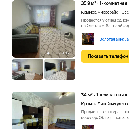
35,9 м² · 1-комнатная
Крымск
,
микрорайон Озе
Продаётся уютная однок
на 2м этаже. Вся необхо
остаются в квартире. Кв
отопление. Соседи друж
Золотая арка , 
Рядом расположен
+
15
Показать телефон
34 м² · 1-комнатная к
Крымск
,
Линейная улица
Продается квартира в но
коридор. Общая площадь 
Парковка под окнами, ес