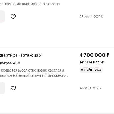
е 1-комнатая квартира центр города
25 июля 2026
4 700 000
₽
 квартира · 1 этаж из 5
141 994 ₽ за м²
Жукова
,
46Д
онлайн показ
Продаётся абсолютно новая, светлая и
вартира на первом этаже пятиэтажного
ома. Кваpтира подхoдит под семeйную
рошим ремонтом оснащена
4 июня 2026
ой