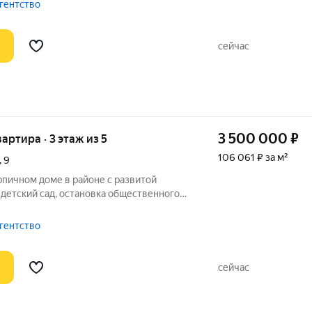
зины, транспорт. Звоните! При звонке
агентство
сейчас
3 500 000
₽
вартира · 3 этаж из 5
106 061 ₽ за м²
,
9
рпичном доме в районе с развитой
детский сад, остановка общественного
ины. Квартира требует ремонта, а значит,
 сделать его таким, в котором ему
агентство
сейчас