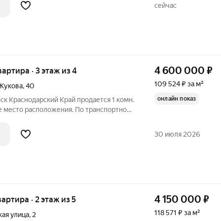
вуют спецпредложения для участников
сейчас
4 600 000
₽
вартира · 3 этаж из 4
109 524 ₽ за м²
Жукова
,
40
онлайн показ
ск Краснодарский Край продается 1 комн.
е место расположения. По транспортной
ссийска, 75 км до Анапы, 50 км до
се в шаговой доступности: школа, д/с,
30 июля 2026
4 150 000
₽
вартира · 2 этаж из 5
118 571 ₽ за м²
ая улица
,
2