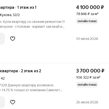
4 100 000
₽
вартира · 1 этаж из 1
78 846 ₽ за м²
Жукова
,
32/2
онлайн показ
е. Купи квартиру со свежим ремонтом !!!
я кухня - столовая - вариант заезжай и
икой - центральные коммуникации: свет,
м магазины, остановки, школы, детский
10 июля 2026
3 700 000
₽
 квартира · 2 этаж из 2
106 322 ₽ за м²
,
42
онлайн показ
57329 Данную квартиру возможно
т 14,75 % только от компании Самолет
тная квартира в пред.чистовой отделке, в
всё в шаговой доступности, с хорошо
25 июля 2026