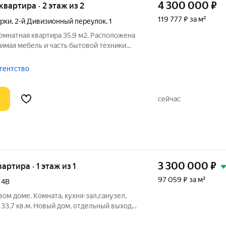
4 300 000
₽
 квартира · 2 этаж из 2
119 777 ₽ за м²
рки
,
2-й Дивизионный переулок
,
1
омнатная квартира 35.9 м2. Расположена
димая мебель и часть бытовой техники
артира теплая, индивидуальное
елюбные, чистый ухоженный подъезд.
агентство
сейчас
3 300 000
₽
вартира · 1 этаж из 1
97 059 ₽ за м²
,
4В
вом доме. Комната, кухня-зал,санузел,
33,7 кв.м. Новый дом, отдельный выход.
ть зона отдыха, детская площадка. Рядом