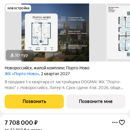
новостройка
3D-тур
Новороссийск
,
жилой комплекс Порто-Ново
ЖК «Порто-Ново»
, 2 квартал 2027
В продаже 1-к квартира от застройщика DOGMA! ЖК "Порто-
Ново" г. Новороссийск, Литер 4. Срок сдачи: 4 кв. 2026, общей
площадью 36 кв.м., на 17 этаже. ЖК "Порто-Ново" новый порт
для комфортной жизни. Место, где шум Чёрного моря
Позвонить
Позвоните мне
становится саундтреком
7 708 000
₽