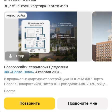
30,7 м²
1-комн. квартира
7 этаж из 18
новостройка
3D-тур
Новороссийск
,
территория Цемдолина
ЖК «Порто-Ново»
, 4 квартал 2026
В продаже 1-к квартира от застройщика DOGMA! ЖК "Порто-
Ново" г. Новороссийск, Литер 10. Срок сдачи: 4 кв. 2026, общей
площадью 30.7 кв.м., на 7 этаже. ЖК "Порто-Ново" новый порт
Dogma
для комфортной жизни. Место, где шум Чёрного моря
становится
Позвонить
Позвоните мне