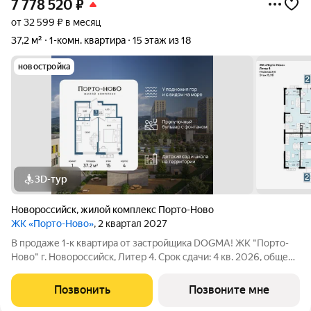
7 778 520
₽
от 32 599 ₽ в месяц
37,2 м²
1-комн. квартира
15 этаж из 18
новостройка
3D-тур
Новороссийск
,
жилой комплекс Порто-Ново
ЖК «Порто-Ново»
, 2 квартал 2027
В продаже 1-к квартира от застройщика DOGMA! ЖК "Порто-
Ново" г. Новороссийск, Литер 4. Срок сдачи: 4 кв. 2026, общей
площадью 37.2 кв.м., на 15 этаже. ЖК "Порто-Ново" новый порт
для комфортной жизни. Место, где шум Чёрного моря
Позвонить
Позвоните мне
становится