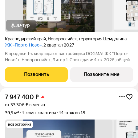
3D-тур
Краснодарский край
,
Новороссийск
,
территория Цемдолина
ЖК «Порто-Ново»
, 2 квартал 2027
В продаже 1-к квартира от застройщика DOGMA! ЖК "Порто-
Ново" г. Новороссийск, Литер 1. Срок сдачи: 4 кв. 2026, общей
площадью 36 кв.м., на 17 этаже. ЖК "Порто-Ново" новый порт
для комфортной жизни. Место, где шум Чёрного моря
Позвонить
Позвоните мне
становится саундтреком
7 947 400
₽
от 33 306 ₽ в месяц
39,5 м²
1-комн. квартира
14 этаж из 18
новостройка