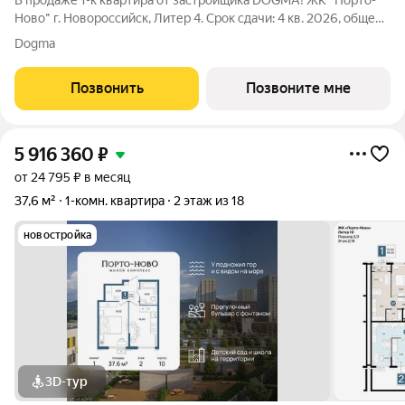
В продаже 1-к квартира от застройщика DOGMA! ЖК "Порто-
Ново" г. Новороссийск, Литер 4. Срок сдачи: 4 кв. 2026, общей
площадью 48.3 кв.м., на 3 этаже. ЖК "Порто-Ново" новый порт
Dogma
для комфортной жизни. Место, где шум Чёрного моря
становится саундтреком
Позвонить
Позвоните мне
5 916 360
₽
от 24 795 ₽ в месяц
37,6 м²
1-комн. квартира
2 этаж из 18
новостройка
3D-тур