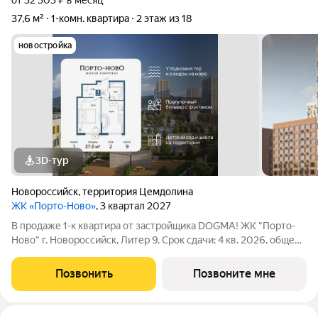
от 32 303 ₽ в месяц
37,6 м²
1-комн. квартира
2 этаж из 18
новостройка
3D-тур
Новороссийск
,
территория Цемдолина
ЖК «Порто-Ново»
, 3 квартал 2027
В продаже 1-к квартира от застройщика DOGMA! ЖК "Порто-
Ново" г. Новороссийск, Литер 9. Срок сдачи: 4 кв. 2026, общей
площадью 37.6 кв.м., на 2 этаже. ЖК "Порто-Ново" новый порт
для комфортной жизни. Место, где шум Чёрного моря
Позвонить
Позвоните мне
становится саундтреком