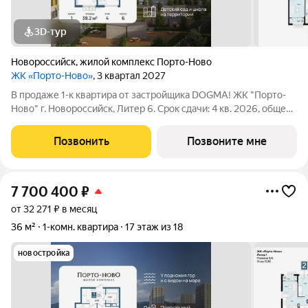
3D-тур
Новороссийск
,
жилой комплекс Порто-Ново
ЖК «Порто-Ново»
, 3 квартал 2027
В продаже 1-к квартира от застройщика DOGMA! ЖК "Порто-
Ново" г. Новороссийск, Литер 6. Срок сдачи: 4 кв. 2026, общей
площадью 38.2 кв.м., на 4 этаже. ЖК "Порто-Ново" новый порт
для комфортной жизни. Место, где шум Чёрного моря
Позвонить
Позвоните мне
становится саундтреком
7 700 400
₽
от 32 271 ₽ в месяц
36 м²
1-комн. квартира
17 этаж из 18
новостройка