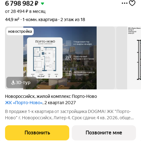
6 798 982
₽
от 28 494 ₽ в месяц
44,9 м²
1-комн. квартира
2 этаж из 18
новостройка
3D-тур
Новороссийск
,
жилой комплекс Порто-Ново
ЖК «Порто-Ново»
, 2 квартал 2027
В продаже 1-к квартира от застройщика DOGMA! ЖК "Порто-
Ново" г. Новороссийск, Литер 4. Срок сдачи: 4 кв. 2026, общей
площадью 44.9 кв.м., на 2 этаже. ЖК "Порто-Ново" новый порт
для комфортной жизни. Место, где шум Чёрного моря
Позвонить
Позвоните мне
становится саундтреком