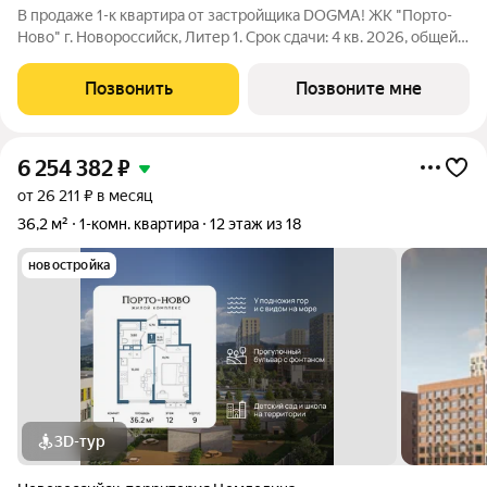
В продаже 1-к квартира от застройщика DOGMA! ЖК "Порто-
Ново" г. Новороссийск, Литер 1. Срок сдачи: 4 кв. 2026, общей
площадью 48.8 кв.м., на 4 этаже. ЖК "Порто-Ново" новый порт
для комфортной жизни. Место, где шум Чёрного моря
Позвонить
Позвоните мне
становится саундтреком
6 254 382
₽
от 26 211 ₽ в месяц
36,2 м²
1-комн. квартира
12 этаж из 18
новостройка
3D-тур