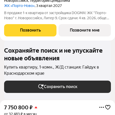
Новороссийск
,
территория Цемдолина
ЖК «Порто-Ново»
, 3 квартал 2027
В продаже 1-к квартира от застройщика DOGMA! ЖК "Порто-
Ново" г. Новороссийск, Литер 9. Срок сдачи: 4 кв. 2026, общей
площадью 36.2 кв.м., на 12 этаже. ЖК "Порто-Ново" новый порт
для комфортной жизни. Место, где шум Чёрного моря
Позвонить
Позвоните мне
становится
Сохраняйте поиск и не упускайте
новые объявления
Купить квартиру, 1-комн., Ж/Д станция: Гайдук в
Краснодарском крае
Сохранить поиск
7 750 800
₽
от 32 483 ₽ в месяц