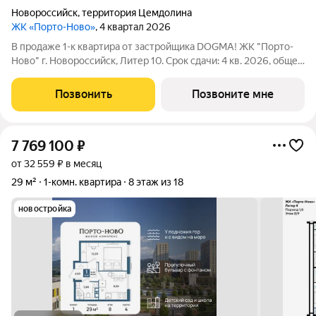
Новороссийск
,
территория Цемдолина
ЖК «Порто-Ново»
, 4 квартал 2026
В продаже 1-к квартира от застройщика DOGMA! ЖК "Порто-
Ново" г. Новороссийск, Литер 10. Срок сдачи: 4 кв. 2026, общей
площадью 37.6 кв.м., на 2 этаже. ЖК "Порто-Ново" новый порт
для комфортной жизни. Место, где шум Чёрного моря
Позвонить
Позвоните мне
становится
7 769 100
₽
от 32 559 ₽ в месяц
29 м²
1-комн. квартира
8 этаж из 18
новостройка