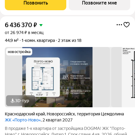
для комфортной жизни. Место, где шум Чёрного моря
Позвонить
Позвоните мне
становится саундтреком
6 436 370
₽
от 26 974 ₽ в месяц
44,9 м²
1-комн. квартира
2 этаж из 18
новостройка
3D-тур
Краснодарский край
,
Новороссийск
,
территория Цемдолина
ЖК «Порто-Ново»
, 2 квартал 2027
В продаже 1-к квартира от застройщика DOGMA! ЖК "Порто-
Ново" г. Новороссийск, Литер 1. Срок сдачи: 4 кв. 2026, общей