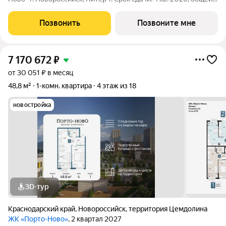
площадью 44.9 кв.м., на 2 этаже. ЖК "Порто-Ново" новый порт
для комфортной жизни. Место, где шум Чёрного моря
Позвонить
Позвоните мне
становится саундтреком
7 170 672
₽
от 30 051 ₽ в месяц
48,8 м²
1-комн. квартира
4 этаж из 18
новостройка
3D-тур
Краснодарский край
,
Новороссийск
,
территория Цемдолина
ЖК «Порто-Ново»
, 2 квартал 2027