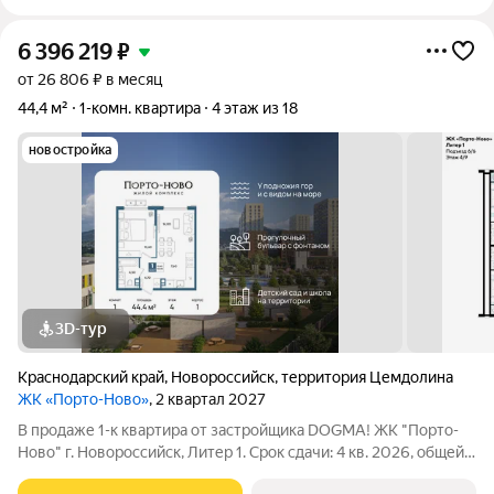
6 396 219
₽
от 26 806 ₽ в месяц
44,4 м²
1-комн. квартира
4 этаж из 18
новостройка
3D-тур
Краснодарский край
,
Новороссийск
,
территория Цемдолина
ЖК «Порто-Ново»
, 2 квартал 2027
В продаже 1-к квартира от застройщика DOGMA! ЖК "Порто-
Ново" г. Новороссийск, Литер 1. Срок сдачи: 4 кв. 2026, общей
площадью 44.4 кв.м., на 4 этаже. ЖК "Порто-Ново" новый порт