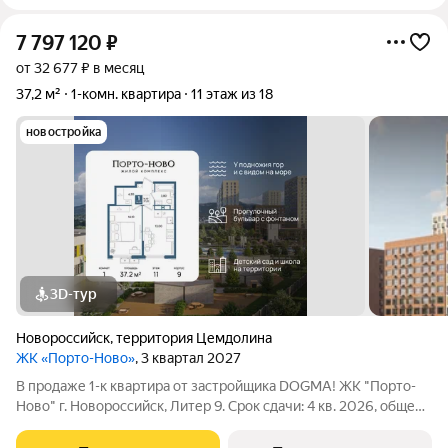
7 797 120
₽
от 32 677 ₽ в месяц
37,2 м²
1-комн. квартира
11 этаж из 18
новостройка
3D-тур
Новороссийск
,
территория Цемдолина
ЖК «Порто-Ново»
, 3 квартал 2027
В продаже 1-к квартира от застройщика DOGMA! ЖК "Порто-
Ново" г. Новороссийск, Литер 9. Срок сдачи: 4 кв. 2026, общей
площадью 37.2 кв.м., на 11 этаже. ЖК "Порто-Ново" новый порт
для комфортной жизни. Место, где шум Чёрного моря