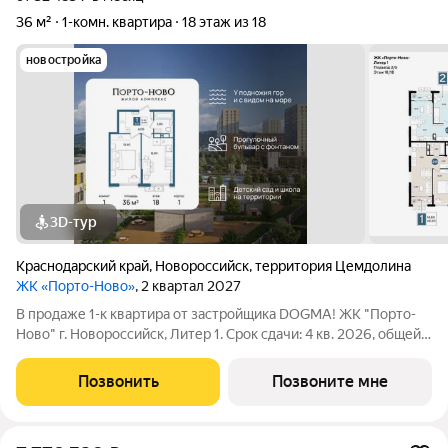
36 м²
1-комн. квартира
18 этаж из 18
новостройка
3D-тур
Краснодарский край
,
Новороссийск
,
территория Цемдолина
ЖК «Порто-Ново»
, 2 квартал 2027
В продаже 1-к квартира от застройщика DOGMA! ЖК "Порто-
Ново" г. Новороссийск, Литер 1. Срок сдачи: 4 кв. 2026, общей
площадью 36 кв.м., на 18 этаже. ЖК "Порто-Ново" новый порт
для комфортной жизни. Место, где шум Чёрного моря
Позвонить
Позвоните мне
становится саундтреком