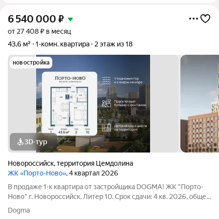
6 540 000
₽
от 27 408 ₽ в месяц
43,6 м²
1-комн. квартира
2 этаж из 18
новостройка
3D-тур
Новороссийск
,
территория Цемдолина
ЖК «Порто-Ново»
, 4 квартал 2026
В продаже 1-к квартира от застройщика DOGMA! ЖК "Порто-
Ново" г. Новороссийск, Литер 10. Срок сдачи: 4 кв. 2026, общей
площадью 43.6 кв.м., на 2 этаже. ЖК "Порто-Ново" новый порт
Dogma
для комфортной жизни. Место, где шум Чёрного моря