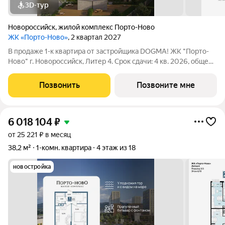
3D-тур
Новороссийск
,
жилой комплекс Порто-Ново
ЖК «Порто-Ново»
, 2 квартал 2027
В продаже 1-к квартира от застройщика DOGMA! ЖК "Порто-
Ново" г. Новороссийск, Литер 4. Срок сдачи: 4 кв. 2026, общей
площадью 29 кв.м., на 8 этаже. ЖК "Порто-Ново" новый порт
для комфортной жизни. Место, где шум Чёрного моря
Позвонить
Позвоните мне
становится саундтреком
6 018 104
₽
от 25 221 ₽ в месяц
38,2 м²
1-комн. квартира
4 этаж из 18
новостройка