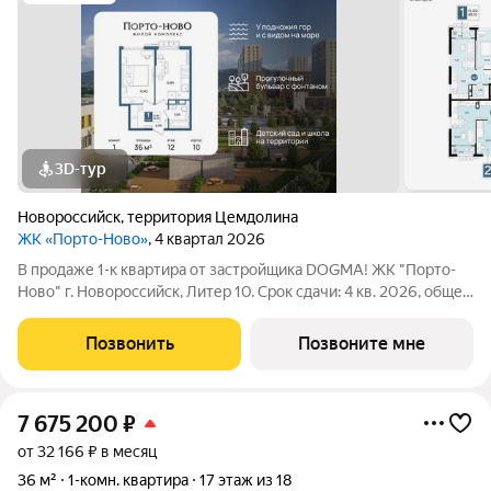
3D-тур
Новороссийск
,
территория Цемдолина
ЖК «Порто-Ново»
, 4 квартал 2026
В продаже 1-к квартира от застройщика DOGMA! ЖК "Порто-
Ново" г. Новороссийск, Литер 10. Срок сдачи: 4 кв. 2026, общей
площадью 36 кв.м., на 12 этаже. ЖК "Порто-Ново" новый порт
для комфортной жизни. Место, где шум Чёрного моря
Позвонить
Позвоните мне
становится саундтреком
7 675 200
₽
от 32 166 ₽ в месяц
36 м²
1-комн. квартира
17 этаж из 18