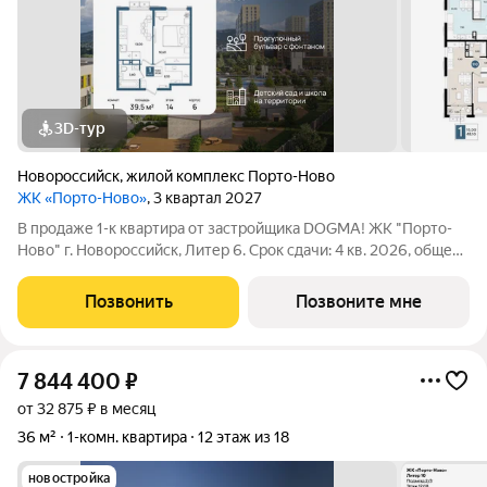
3D-тур
Новороссийск
,
жилой комплекс Порто-Ново
ЖК «Порто-Ново»
, 3 квартал 2027
В продаже 1-к квартира от застройщика DOGMA! ЖК "Порто-
Ново" г. Новороссийск, Литер 6. Срок сдачи: 4 кв. 2026, общей
площадью 39.5 кв.м., на 14 этаже. ЖК "Порто-Ново" новый порт
для комфортной жизни. Место, где шум Чёрного моря
Позвонить
Позвоните мне
становится
7 844 400
₽
от 32 875 ₽ в месяц
36 м²
1-комн. квартира
12 этаж из 18
новостройка