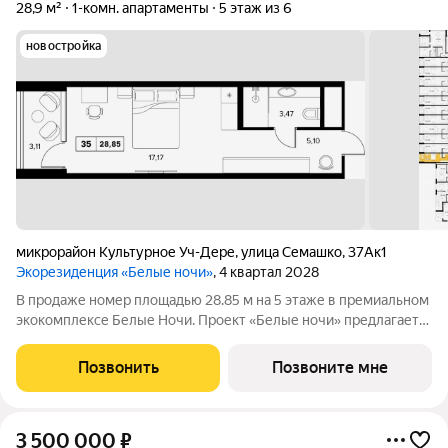
28,9 м²
1-комн. апартаменты
5 этаж из 6
новостройка
микрорайон Культурное Уч-Дере
,
улица Семашко
,
37Ак1
Экорезиденция «Белые ночи»
, 4 квартал 2028
В продаже номер площадью 28.85 м на 5 этаже в премиальном
экокомплексе Белые Ночи. Проект «Белые ночи» предлагает
человеку образ жизни, в котором сама окружающая среда
поддерживает долголетие. Всё устроено так, чтобы телу было
Позвонить
Позвоните мне
легко включаться в
3 500 000
₽