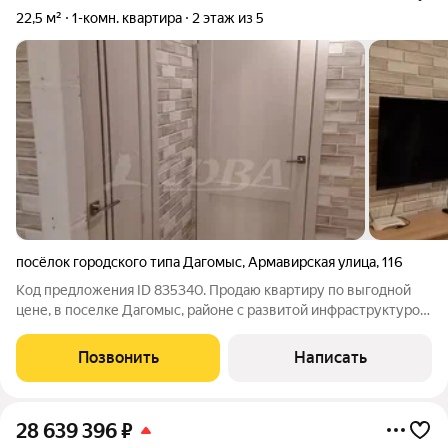
22,5 м²
1-комн. квартира
2 этаж из 5
посёлок городского типа Дагомыс
,
Армавирская улица
,
116
Код предложения ID 835340. Продаю квартиру по выгодной
цене, в поселке Дагомыс, районе с развитой инфраструктурой.
В пешей доступности от дома расположены две школы, два
детских садика, школа искусств, борцовский клуб, дом
Позвонить
Написать
культуры, конная школ. В
28 639 396
₽