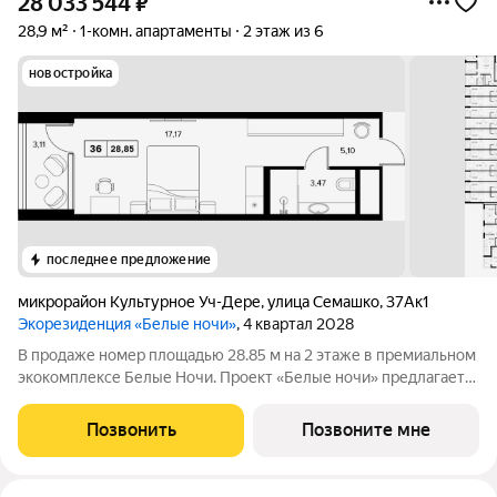
28 033 544
₽
28,9 м²
1-комн. апартаменты
2 этаж из 6
новостройка
последнее предложение
микрорайон Культурное Уч-Дере
,
улица Семашко
,
37Ак1
Экорезиденция «Белые ночи»
, 4 квартал 2028
В продаже номер площадью 28.85 м на 2 этаже в премиальном
экокомплексе Белые Ночи. Проект «Белые ночи» предлагает
человеку образ жизни, в котором сама окружающая среда
поддерживает долголетие. Всё устроено так, чтобы телу было
Позвонить
Позвоните мне
легко включаться в