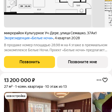
микрорайон Культурное Уч-Дере
,
улица Семашко
,
37Ак1
Экорезиденция «Белые ночи»
, 4 квартал 2028
В продаже номер площадью 28.98 м на 4 этаже в премиальном
экокомплексе Белые Ночи. Проект «Белые ночи» предлагает
человеку образ жизни, в котором сама окружающая среда
поддерживает долголетие. Всё устроено так, чтобы телу было
Позвонить
Позвоните мне
легко включаться в
13 200 000
₽
27 м²
1-комн. квартира
10 этаж из 13
новостройка