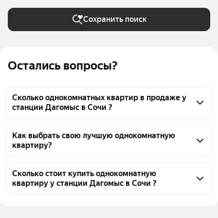
Сохранить поиск
Остались вопросы?
Сколько однокомнатных квартир в продаже у
станции Дагомыс в Сочи ?
На Яндекс Недвижимости в продаже у станции 
Дагомыс в Сочи 706 однокомнатных квартир, из 
Как выбрать свою лучшую однокомнатную
квартиру?
них 3 объявления от собственников, 43 объявления 
от агентств, 660 объявлений от застройщиков
Чтобы купить 1-комнатную квартиру маленькую у 
станции Дагомыс, воспользуйтесь тепловой картой 
Сколько стоит купить однокомнатную
квартиру у станции Дагомыс в Сочи ?
для оценки инфраструктуры и транспортной 
доступности в выбранном районе у станции 
Цена за квадратный метр
125 000 — 1,02 млн ₽
Дагомыс в Сочи
Площадь
22 — 32 м²