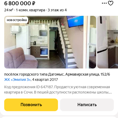
6 800 000
₽
24 м²
1-комн. квартира
3 этаж из 4
новостройка
посёлок городского типа Дагомыс
,
Армавирская улица
,
152/6
ЖК «Эмилия 3»
, 4 квартал 2017
Код предложения ID 647187. Продается уютная современная
квартира в Сочи. В пешей доступности расположены школы,
детские сады, поликлиника, торговая ярмарка и сетевые
розничные магазины, остановка общественного транспорта, в
Позвонить
Написать
20 минутах ж/д станция и