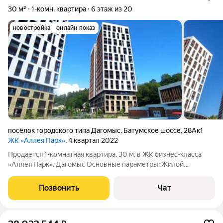
30 м²
1-комн. квартира
6 этаж из 20
новостройка
онлайн показ
посёлок городского типа Дагомыс
,
Батумское шоссе
,
28Ак1
ЖК «Аллея Парк»
, 4 квартал 2022
Продается 1-комнатная квартира, 30 м, в ЖК бизнес-класса
«Аллея Парк», Дагомыс Основные параметры: Жилой
комплекс: «Аллея Парк» (бизнес-класс). Общая площадь: 30
кв.м. Этаж: 6 из 20. Особенности квартиры: Свободная
Позвонить
Чат
планировка (возможность