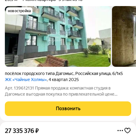
новостройка
посёлок городского типа Дагомыс
,
Российская улица
,
6/1к5
ЖК «Чайные Холмы»
, 4 квартал 2025
Арт. 139612131 Прямая продажа: компактная студия в
Дагомысе выгодная покупка по привлекательной цене
Предлагается к продаже светлая 1комнатная квартира в
монолитном доме 2023 года постройки на ул. Российская, п.
Позвонить
Дагомыс, общая площадь 26,5 м.
27 335 376
₽