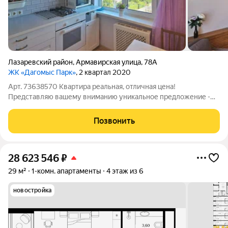
Лазаревский район
,
Армавирская улица
,
78А
ЖК «Дагомыс Парк»
, 2 квартал 2020
Арт. 73638570 Квартира реальная, отличная цена!
Представляю вашему вниманию уникальное предложение -
светлая и уютная квартира в прекрасном районе Дагомыса!
Это идеальное место для тех, кто ценит спокойствие и
Позвонить
комфорт. В квартире сделан полный
28 623 546
₽
29 м²
1-комн. апартаменты
4 этаж из 6
новостройка