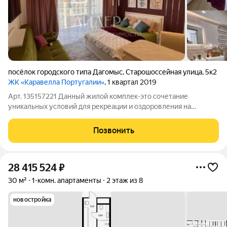
посёлок городского типа Дагомыс
,
Старошоссейная улица
,
5к2
ЖК «Каравелла Португалии»
, 1 квартал 2019
Арт. 135157221 Данный жилой комплек-это сочетание
уникальных условий для рекреации и оздоровления на
солнечном побережье Дагомыса с продуманной транспортной
и жилой инфраструктурой. Близость моря и лесистых гор
Позвонить
придает местному воздуху целительные
28 415 524
₽
30 м²
1-комн. апартаменты
2 этаж из 8
новостройка