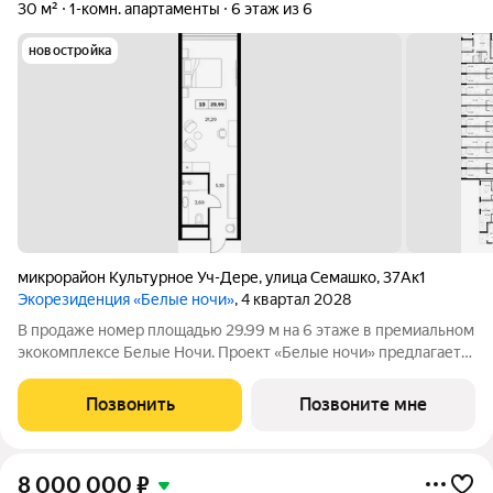
30 м²
1-комн. апартаменты
6 этаж из 6
новостройка
микрорайон Культурное Уч-Дере
,
улица Семашко
,
37Ак1
Экорезиденция «Белые ночи»
, 4 квартал 2028
В продаже номер площадью 29.99 м на 6 этаже в премиальном
экокомплексе Белые Ночи. Проект «Белые ночи» предлагает
человеку образ жизни, в котором сама окружающая среда
поддерживает долголетие. Всё устроено так, чтобы телу было
Позвонить
Позвоните мне
легко включаться в
8 000 000
₽