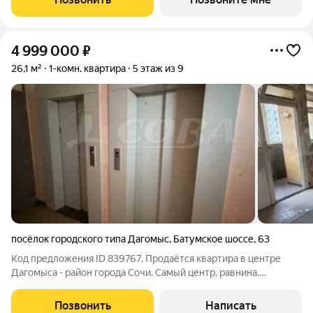
легко включаться в
4 999 000
₽
26,1 м²
1-комн. квартира
5 этаж из 9
посёлок городского типа Дагомыс
,
Батумское шоссе
,
63
Код предложения ID 839767. Продаётся квартира в центре
Дагомыса - район города Сочи. Самый центр, равнина.
Квартира под ремонт. Вы покупаете квадратные метры. Всё
необходимое для комфортного проживания в шаговой
Позвонить
Написать