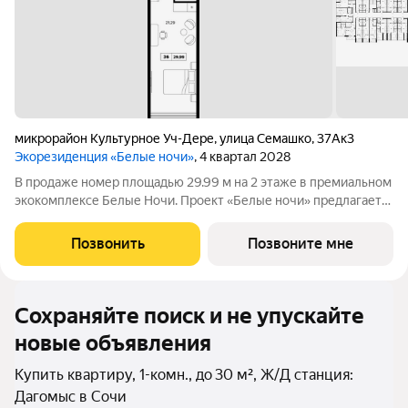
микрорайон Культурное Уч-Дере
,
улица Семашко
,
37Ак3
Экорезиденция «Белые ночи»
, 4 квартал 2028
В продаже номер площадью 29.99 м на 2 этаже в премиальном
экокомплексе Белые Ночи. Проект «Белые ночи» предлагает
человеку образ жизни, в котором сама окружающая среда
поддерживает долголетие. Всё устроено так, чтобы телу было
Позвонить
Позвоните мне
легко включаться в
Сохраняйте поиск и не упускайте
новые объявления
Купить квартиру, 1-комн., до 30 м², Ж/Д станция:
Дагомыс в Сочи