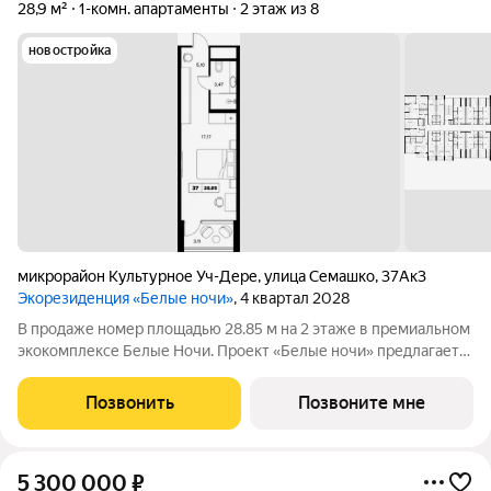
28,9 м²
1-комн. апартаменты
2 этаж из 8
новостройка
микрорайон Культурное Уч-Дере
,
улица Семашко
,
37Ак3
Экорезиденция «Белые ночи»
, 4 квартал 2028
В продаже номер площадью 28.85 м на 2 этаже в премиальном
экокомплексе Белые Ночи. Проект «Белые ночи» предлагает
человеку образ жизни, в котором сама окружающая среда
поддерживает долголетие. Всё устроено так, чтобы телу было
Позвонить
Позвоните мне
легко включаться в
5 300 000
₽