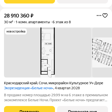
доступности. Все вопросы по телефону,
28 910 360
₽
30 м²
1-комн. апартаменты
6 этаж из 8
новостройка
Краснодарский край
,
Сочи
,
микрорайон Культурное Уч-Дере
Экорезиденция «Белые ночи»
, 4 квартал 2028
В продаже номер площадью 29.99 м на 6 этаже в премиальном
экокомплексе Белые Ночи. Проект «Белые ночи» предлагает
человеку образ жизни, в котором сама окружающая среда
поддерживает долголетие. Всё устроено так, чтобы телу было
Позвонить
Позвоните мне