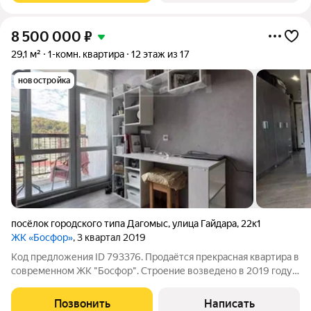
8 500 000
₽
29,1 м²
1-комн. квартира
12 этаж из 17
новостройка
посёлок городского типа Дагомыс
,
улица Гайдара
,
22к1
ЖК «Босфор»
, 3 квартал 2019
Код предложения ID 793376. Продаётся прекрасная квартира в
современном ЖК "Босфор". Строение возведено в 2019 году и
отличается современной архитектурой и качеством
строительства.Квартира после качественного евро ремонта,
Позвонить
Написать