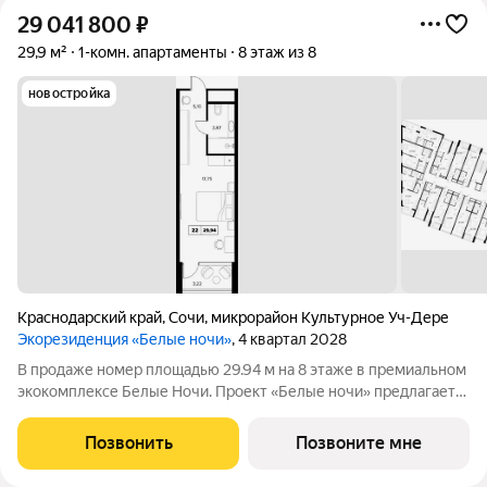
29 041 800
₽
29,9 м²
1-комн. апартаменты
8 этаж из 8
новостройка
Краснодарский край
,
Сочи
,
микрорайон Культурное Уч-Дере
Экорезиденция «Белые ночи»
, 4 квартал 2028
В продаже номер площадью 29.94 м на 8 этаже в премиальном
экокомплексе Белые Ночи. Проект «Белые ночи» предлагает
человеку образ жизни, в котором сама окружающая среда
поддерживает долголетие. Всё устроено так, чтобы телу было
Позвонить
Позвоните мне
легко включаться в