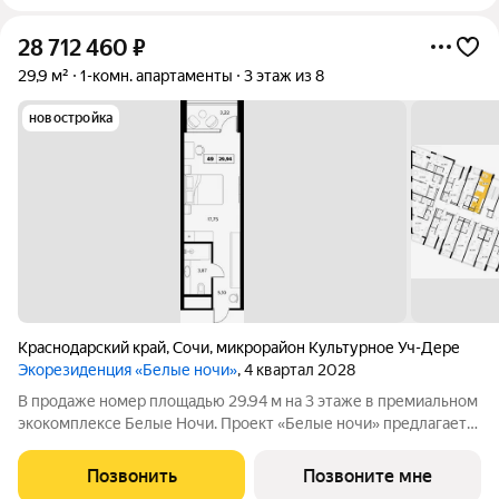
28 712 460
₽
29,9 м²
1-комн. апартаменты
3 этаж из 8
новостройка
Краснодарский край
,
Сочи
,
микрорайон Культурное Уч-Дере
Экорезиденция «Белые ночи»
, 4 квартал 2028
В продаже номер площадью 29.94 м на 3 этаже в премиальном
экокомплексе Белые Ночи. Проект «Белые ночи» предлагает
человеку образ жизни, в котором сама окружающая среда
поддерживает долголетие. Всё устроено так, чтобы телу было
Позвонить
Позвоните мне
легко включаться в