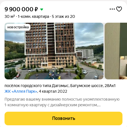
9 900 000
₽
30 м²
1-комн. квартира
5 этаж из 20
новостройка
посёлок городского типа Дагомыс
,
Батумское шоссе
,
28Ак1
ЖК «Аллея Парк»
, 4 квартал 2022
Предлагаю вашему вниманию полностью укомплектованную
1-комнатную квартиру с дизайнерским ремонтом,
расположенную в 15 минутах пешком от моря а новом ЖК
бизнесс класса "Аллея парк". Территория комплекса закрытого
Позвонить
типа, на которой есть детские и