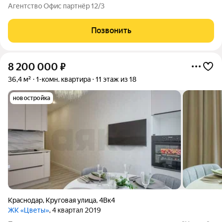
дизайнерские идеи? Это ваш шанс! Локация: самый центр
Агентство Офис партнёр 12/3
Краснодара максимальная транспортная доступность и вся
инфраструктура под рукой.
Позвонить
8 200 000
₽
36,4 м²
1-комн. квартира
11 этаж из 18
новостройка
Краснодар
,
Круговая улица
,
4Вк4
ЖК «Цветы»
, 4 квартал 2019