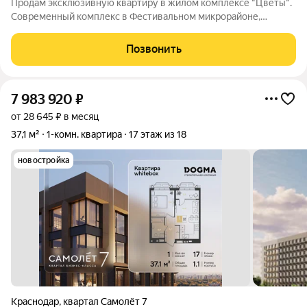
Продам эксклюзивную квартиру в жилом комплексе "Цветы".
Современный комплекс в Фестивальном микрорайоне,
состоящий из 7 домов, объединенных единой придомовой
закрытой и охраняемой территорией. Дизайнерский ремонт
Позвонить
выполнен из самых качественных
7 983 920
₽
от 28 645 ₽ в месяц
37,1 м²
1-комн. квартира
17 этаж из 18
новостройка
Краснодар
,
квартал Самолёт 7