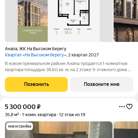
Анапа
,
ЖК На Высоком Берегу
Квартал «На Высоком берегу»
, 2 квартал 2027
В новом премиальном районе Анапы продается 1-комнатная
квартира площадью 38.60 кв. м, на 2 этаже 9-этажного дома №
15.1. Квартира находится в жилом комплексе премиум-класса
«На Высоком берегу» семейном квартале у моря от ГК «ССК».
Позвонить
Позвоните мне
О проекте Жилой
5 300 000
₽
35,8 м²
1-комн. квартира
12 этаж из 19
новостройка