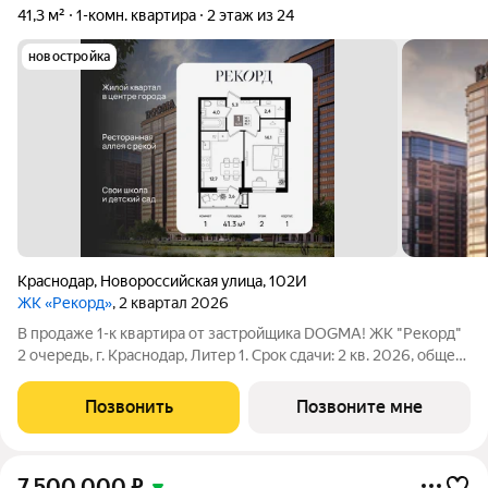
41,3 м²
1-комн. квартира
2 этаж из 24
новостройка
Краснодар
,
Новороссийская улица
,
102И
ЖК «Рекорд»
, 2 квартал 2026
В продаже 1-к квартира от застройщика DOGMA! ЖК "Рекорд"
2 очередь, г. Краснодар, Литер 1. Срок сдачи: 2 кв. 2026, общей
площадью 41.3 кв.м., на 2 этаже. Жилой квартал "РЕКОРД" -
место вашего баланса. Город снаружи природа внутри.
Позвонить
Позвоните мне
Квартал с
7 500 000
₽