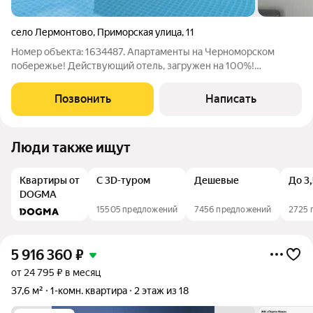
село Лермонтово
,
Приморская улица
,
11
Номер объекта: 1634487. Апартаменты на Черноморском
побережье! Действующий отель, загружен на 100%!
Несколько минут до песчаного пляжа, рядом находится
аквапарк. В отеле своя закрытая территория, современный
Позвонить
Написать
дизайн, высокий уровень сервиса.
Люди также ищут
Квартиры от
С 3D-туром
Дешевые
До 3
DOGMA
15505 предложений
7456 предложений
2725 
5 916 360
₽
от 24 795 ₽ в месяц
37,6 м²
1-комн. квартира
2 этаж из 18