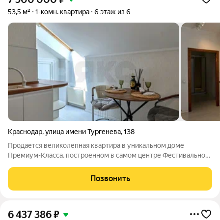
53,5 м²
1-комн. квартира
6 этаж из 6
Краснодар
,
улица имени Тургенева
,
138
Продается великолепная квартира в уникальном доме
Премиум-Класса, построенном в самом центре Фестивального
микрорайона. Посмотрите внимательно на фотографии дома -
это же настоящий Европейский Замок с фонтаном во дворе!
Позвонить
Территория жилого комплекса
6 437 386
₽