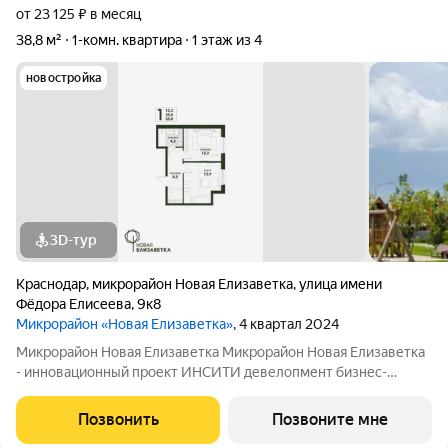
от 23 125 ₽ в месяц
38,8 м²
1-комн. квартира
1 этаж из 4
новостройка
3D-тур
Краснодар
,
микрорайон Новая Елизаветка
,
улица имени
Фёдора Елисеева
,
9к8
Микрорайон «Новая Елизаветка»
, 4 квартал 2024
Микрорайон Новая Елизаветка Микрорайон Новая Елизаветка
- инновационный проект ИНСИТИ девелопмент бизнес-
класса. Микрорайон расположен в динамично развивающемся
Прикубанском округе г. Краснодара. На территории
Позвонить
Позвоните мне
расположены 19 многоквартирных домов