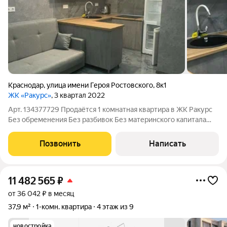
Краснодар
,
улица имени Героя Ростовского
,
8к1
ЖК «Ракурс»
, 3 квартал 2022
Арт. 134377729 Продаётся 1 комнатная квартира в ЖК Ракурс
Без обременения Без разбивок Без материнского капитала
Ставка на вторичное жилье для клиентов Самолет Плюс от
14% Описание:Площадь объекта 35.8м2. Высота потолков 2,8м.
Позвонить
Написать
Кухня 11.9м2. Комната
11 482 565
₽
от 36 042 ₽ в месяц
37,9 м²
1-комн. квартира
4 этаж из 9
новостройка