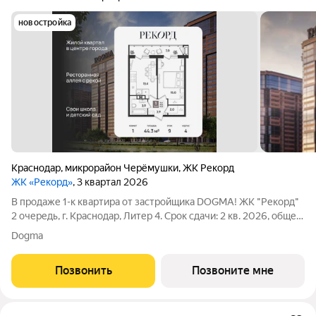
новостройка
Краснодар
,
микрорайон Черёмушки
,
ЖК Рекорд
ЖК «Рекорд»
, 3 квартал 2026
В продаже 1-к квартира от застройщика DOGMA! ЖК "Рекорд"
2 очередь, г. Краснодар, Литер 4. Срок сдачи: 2 кв. 2026, общей
площадью 44.3 кв.м., на 9 этаже. Жилой квартал "РЕКОРД" -
Dogma
место вашего баланса. Город снаружи природа внутри.
Квартал с
Позвонить
Позвоните мне