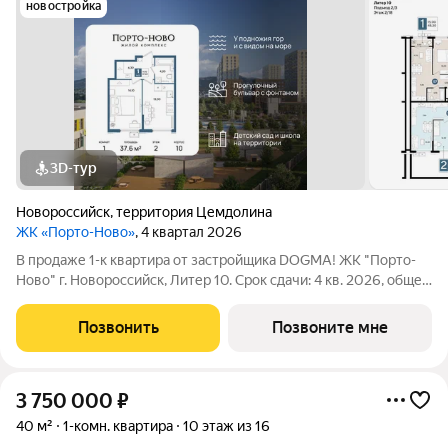
новостройка
3D-тур
Новороссийск
,
территория Цемдолина
ЖК «Порто-Ново»
, 4 квартал 2026
В продаже 1-к квартира от застройщика DOGMA! ЖК "Порто-
Ново" г. Новороссийск, Литер 10. Срок сдачи: 4 кв. 2026, общей
площадью 37.6 кв.м., на 2 этаже. ЖК "Порто-Ново" новый порт
для комфортной жизни. Место, где шум Чёрного моря
Позвонить
Позвоните мне
становится
3 750 000
₽
40 м²
1-комн. квартира
10 этаж из 16