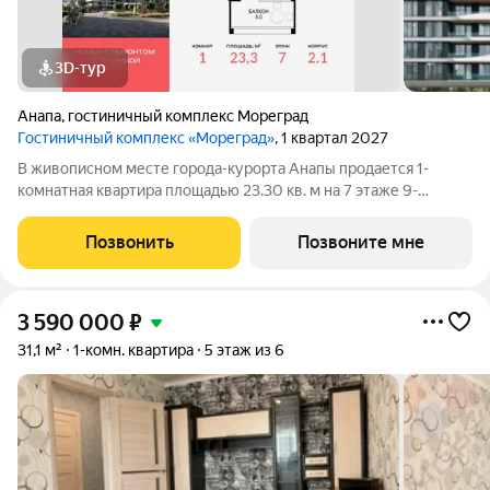
3D-тур
Анапа
,
гостиничный комплекс Мореград
Гостиничный комплекс «Мореград»
, 1 квартал 2027
В живописном месте города-курорта Анапы продается 1-
комнатная квартира площадью 23.30 кв. м на 7 этаже 9-
этажного гостиничного комплекса «Мореград». Новый проект
от ГК «ССК» находится на Сосновом проезде, в 7-минутной
Позвонить
Позвоните мне
пешей доступности от белоснежных
3 590 000
₽
31,1 м²
1-комн. квартира
5 этаж из 6