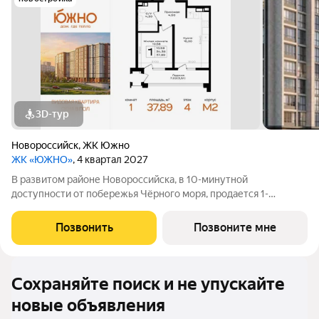
3D-тур
Новороссийск
,
ЖК Южно
ЖК «ЮЖНО»
, 4 квартал 2027
В развитом районе Новороссийска, в 10-минутной
доступности от побережья Чёрного моря, продается 1-
комнатная квартира площадью 37.89 кв. м, на 4 этаже 9-
этажного дома №М2. Квартира находится в новом жилом
Позвонить
Позвоните мне
комплексе от надёжного застройщика ССК
Сохраняйте поиск и не упускайте
новые объявления