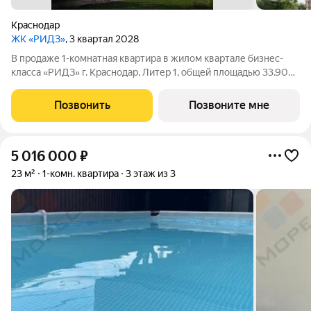
Краснодар
ЖК «РИДЗ»
, 3 квартал 2028
В продаже 1-комнатная квартира в жилом квартале бизнес-
класса «РИДЗ» г. Краснодар, Литер 1, общей площадью 33.90
кв.м., на 3 этаже. Срок сдачи: 3 кв. 2030. Фото шоурума в
объявлении пример отделки от застройщика. Приобретается
Позвонить
Позвоните мне
отдельно и не входит в
5 016 000
₽
23 м²
1-комн. квартира
3 этаж из 3