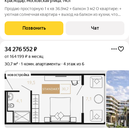
Краснодар
,
Московская улица
,
140Г
Продаю просторную 1 к кв 36.9м2 + балкон 3 м2 О квартире: +
уютная солнечная квартира + выход на балкон из кухни, что
дает возможность увеличить пространство за счет
объединения или использовать балкон, как зону хранения + 2
Позвонить
Чат
вместительных шкафа-купе
34 276 552
₽
от 164 199 ₽ в месяц
30,7 м²
1-комн. апартаменты
4 этаж из 6
новостройка