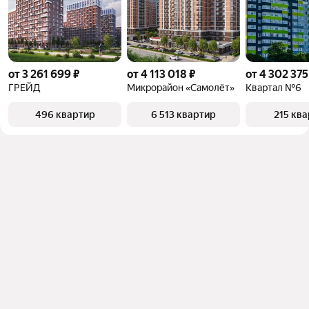
от 3 261 699 ₽
от 4 113 018 ₽
от 4 302 375
ГРЕЙД
Микрорайон «Самолёт»
Квартал №6
496 квартир
6 513 квартир
215 кв