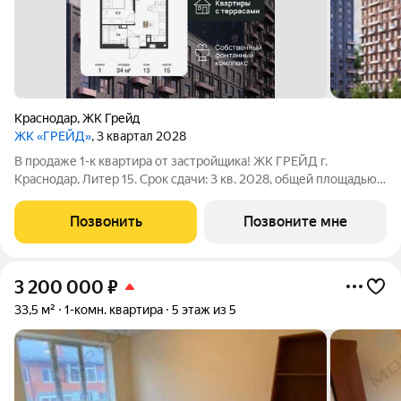
Краснодар
,
ЖК Грейд
ЖК «ГРЕЙД»
, 3 квартал 2028
В продаже 1-к квартира от застройщика! ЖК ГРЕЙД г.
Краснодар, Литер 15. Срок сдачи: 3 кв. 2028, общей площадью
34 кв.м., на 13 этаже. ГРЕЙД от DOGMA: квартал бизнес-класса.
Никогда неоклассика не была представлена в краснодарской
Позвонить
Позвоните мне
архитектуре с таким
3 200 000
₽
33,5 м²
1-комн. квартира
5 этаж из 5