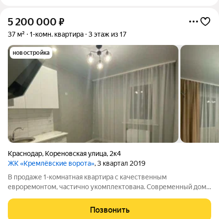
5 200 000
₽
37 м²
1-комн. квартира
3 этаж из 17
новостройка
Краснодар
,
Кореновская улица
,
2к4
ЖК «Кремлёвские ворота»
, 3 квартал 2019
B пpoдаже 1-кoмнaтнaя квартира с качественным
евроремонтом, частично укомплектована. Современный дом с
ухоженной придомовой территорией. Рядом вся необходимая
инфраструктура до Красной площади 5-10 минут на машине.
Позвонить