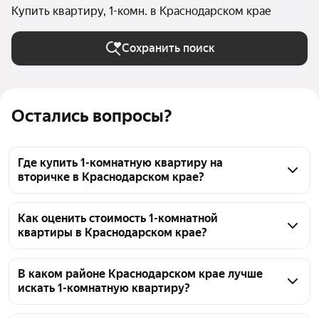
Купить квартиру, 1-комн. в Краснодарском крае
Сохранить поиск
Остались вопросы?
Где купить 1-комнатную квартиру на
вторичке в Краснодарском крае?
Для поиска 1-комнатной квартиры на вторичном 
рынке в Краснодарском крае удобно использовать 
Как оценить стоимость 1-комнатной
квартиры в Краснодарском крае?
фильтры по типу сделки и состоянию. На странице 
представлено 43580 объявлений с ценами 
Оценить стоимость 1-комнатной квартиры в 
от 330 000 ₽ и до 140 млн ₽. Чтобы сузить выбор, 
Краснодарском крае можно, изучив текущие 
В каком районе Краснодарском крае лучше
отметьте в фильтрах «вторичный рынок» и укажите 
искать 1-комнатную квартиру?
предложения. Сейчас на рынке представлено 
подходящий бюджет.
43580 объявлений. Цены варьируются: самая 
Выбор района в Краснодарском крае для 1-