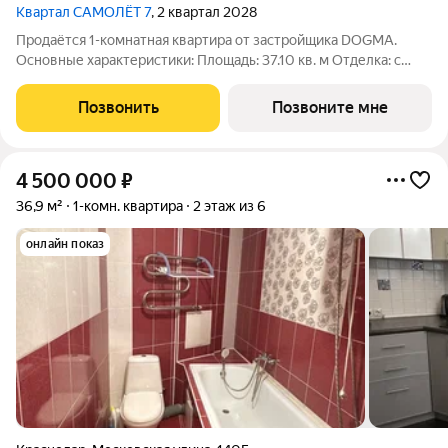
Квартал САМОЛЁТ 7
, 2 квартал 2028
Продаётся 1-комнатная квартира от застройщика DOGMA.
Основные характеристики: Площадь: 37.10 кв. м Отделка: с
отделкой white box Расположение: город Краснодар, улица
Западный обход. Жилой комплекс: новый жилой квартал
Позвонить
Позвоните мне
бизнес - класса «Самолёт 7».
4 500 000
₽
36,9 м²
1-комн. квартира
2 этаж из 6
онлайн показ