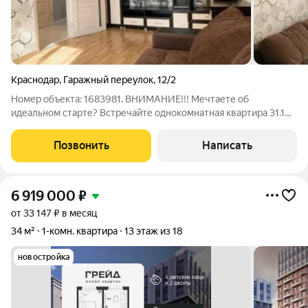
Краснодар
,
Гаражный переулок
,
12/2
Номер объекта: 1683981. ВНИМАНИЕ!!! Мечтаете об
идеальном старте? Встречайте однокомнатная квартира 31.1
кв.м на 5 этаже 6-этажного дома с готовым современным
ремонтом и оставляемой мебелью. Это очень экономичный
Позвонить
Написать
вариант, доступный для ипотеки.
6 919 000
₽
от 33 147 ₽ в месяц
34 м²
1-комн. квартира
13 этаж из 18
новостройка