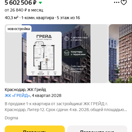
5 602 506
₽
от 26 840 ₽ в месяц
40,3 м²
1-комн. квартира
5 этаж из 16
новостройка
Краснодар
,
ЖК Грейд
ЖК «ГРЕЙД»
, 4 квартал 2028
В продаже 1-к квартира от застройщика! ЖК ГРЕЙД г.
Краснодар, Литер 12. Срок сдачи: 4 кв. 2028, общей площадью
40.3 кв.м., на 5 этаже. ГРЕЙД от DOGMA: квартал бизнес-
Dogma
класса. Никогда неоклассика не была представлена в
краснодарской архитектуре с таким