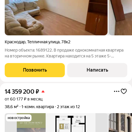
Краснодар
,
Тепличная улица
,
78к2
Номер объекта: 1689122. В продаже однокомнатная квартира
на вторичном рынке. Квартира находится на 5 этаже 5-
этажного дома, общей площадью 33.50 кв.м. по выписке, плюс
лоджия 3 кв.м. Это отличный вариант для тех, кто ищет
Позвонить
Написать
недорогое жилье. Дом
14 359 200
₽
от 60 177 ₽ в месяц
38,6 м²
1-комн. квартира
2 этаж из 12
новостройка