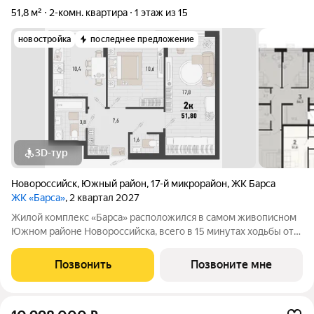
51,8 м²
2-комн. квартира
1 этаж из 15
новостройка
последнее предложение
3D-тур
Новороссийск
,
Южный район
,
17-й микрорайон
,
ЖК Барса
ЖК «Барса»
, 2 квартал 2027
Жилой комплекс «Барса» расположился в самом живописном
Южном районе Новороссийска, всего в 15 минутах ходьбы от
пляжа «Алексино». Море будет видно даже из окон невысоких
этажей. Проект объединяет просторные квартиры с
Позвонить
Позвоните мне
панорамными окнами, продуманные