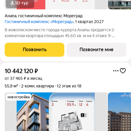
3D-тур
Анапа
,
гостиничный комплекс Мореград
Гостиничный комплекс «Мореград»
, 1 квартал 2027
В живописном месте города-курорта Анапы продается 2-
комнатная квартира площадью 45.60 кв. м на 4 этаже 9-
этажного гостиничного комплекса «Мореград». Новый проект
от ГК «ССК» находится на Сосновом проезде, в 7-минутной
Позвонить
Позвоните мне
пешей доступности от белоснежных
10 442 120
₽
от 37 465 ₽ в месяц
55,9 м²
2-комн. квартира
12 этаж из 18
новостройка