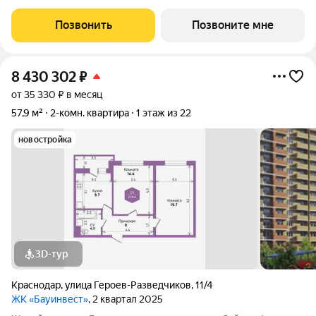
новой мебелью и современной техникой полностью готов к
заселению или сдаче в аренду. Прямая продажа от
Позвонить
Позвоните мне
застройщика, прозрачные условия,
8 430 302
₽
от 35 330 ₽ в месяц
57,9 м²
2-комн. квартира
1 этаж из 22
новостройка
3D-тур
Краснодар
,
улица Героев-Разведчиков
,
11/4
ЖК «Бауинвест»
, 2 квартал 2025