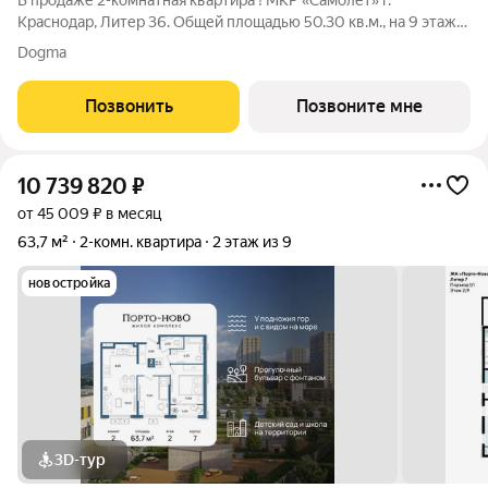
В продаже 2-комнатная квартира ! МКР «Самолет» г.
Краснодар, Литер 36. Общей площадью 50.30 кв.м., на 9 этаже.
"САМОЛЁТ" - концептуальный жилой микрорайон, который
Dogma
расположен на северо-западе Краснодара, в районе Западного
Обхода. Микрорайон
Позвонить
Позвоните мне
10 739 820
₽
от 45 009 ₽ в месяц
63,7 м²
2-комн. квартира
2 этаж из 9
новостройка
3D-тур