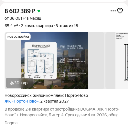
8 602 389
₽
от 36 051 ₽ в месяц
65,4 м²
2-комн. квартира
3 этаж из 18
новостройка
3D-тур
Новороссийск
,
жилой комплекс Порто-Ново
ЖК «Порто-Ново»
, 2 квартал 2027
В продаже 2-к квартира от застройщика DOGMA! ЖК "Порто-
Ново" г. Новороссийск, Литер 4. Срок сдачи: 4 кв. 2026, общей
площадью 65.4 кв.м., на 3 этаже. ЖК "Порто-Ново" новый порт
Dogma
для комфортной жизни. Место, где шум Чёрного моря