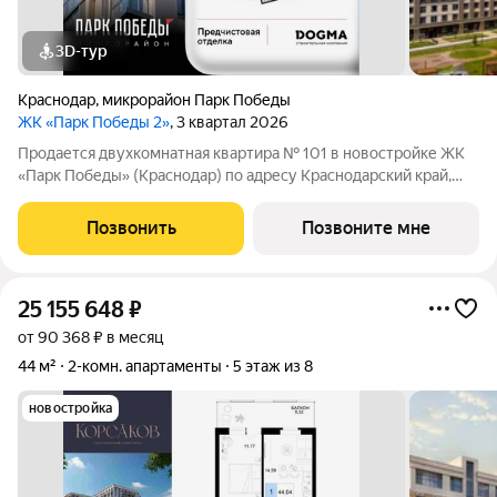
3D-тур
Краснодар
,
микрорайон Парк Победы
ЖК «Парк Победы 2»
, 3 квартал 2026
Продается двухкомнатная квартира № 101 в новостройке ЖК
«Парк Победы» (Краснодар) по адресу Краснодарский край,
Краснодар, ул. Героя Пешкова, корп. 6. Общая площадь
квартиры 55.90 кв. м., этаж 12 из 18, секция 1. Тип проекта, по
Позвонить
Позвоните мне
которому построен
25 155 648
₽
от 90 368 ₽ в месяц
44 м²
2-комн. апартаменты
5 этаж из 8
новостройка