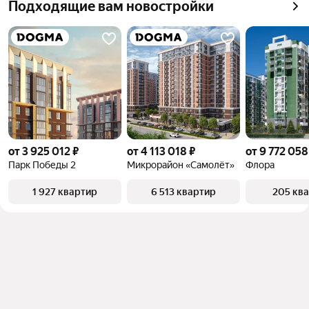
Подходящие вам новостройки
от 3 925 012 ₽
от 4 113 018 ₽
от 9 772 058
Парк Победы 2
Микрорайон «Самолёт»
Флора
1 927 квартир
6 513 квартир
205 кв