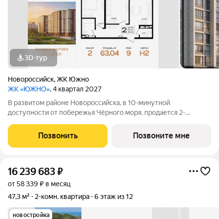
3D-тур
Новороссийск
,
ЖК Южно
ЖК «ЮЖНО»
, 4 квартал 2027
В развитом районе Новороссийска, в 10-минутной
доступности от побережья Чёрного моря, продается 2-
комнатная квартира площадью 63.04 кв. м, на 9 этаже 9-
этажного дома №Н2. Квартира находится в новом жилом
Позвонить
Позвоните мне
комплексе от надёжного застройщика ССК
16 239 683
₽
от 58 339 ₽ в месяц
47,3 м²
2-комн. квартира
6 этаж из 12
новостройка