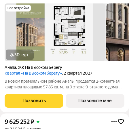
новостройка
3D-тур
Анапа
,
ЖК На Высоком Берегу
Квартал «На Высоком берегу»
, 2 квартал 2027
В новом премиальном районе Анапы продается 2-комнатная
квартира площадью 57.85 кв. м, на 9 этаже 9-этажного дома №
1.1. Квартира находится в жилом комплексе премиум-класса
«На Высоком берегу» семейном квартале у моря от ГК «ССК».
Позвонить
Позвоните мне
О проекте Жилой
9 625 252
₽