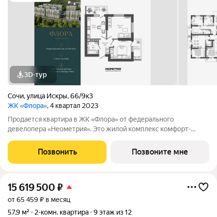
3D-тур
Сочи
,
улица Искры
,
66/9к3
ЖК «Флора»
, 4 квартал 2023
Продается квартира в ЖК «Флора» от федерального
девелопера «Неометрия». Это жилой комплекс комфорт-
класса в самом зеленом районе Сочи. При проектировании
постарались максимально сохранить окружающую флору и
Позвонить
Позвоните мне
фауну. Теплое море, горы, целебные
15 619 500
₽
от 65 459 ₽ в месяц
57,9 м²
2-комн. квартира
9 этаж из 12