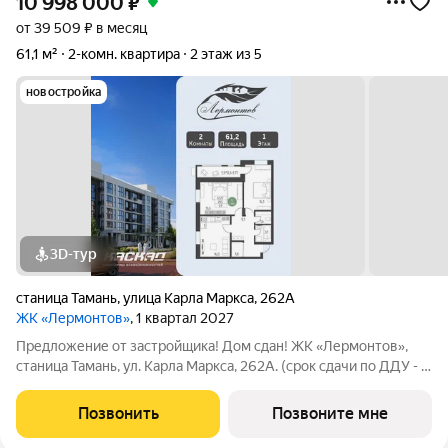
10 998 000
₽
от 39 509 ₽ в месяц
61,1 м²
2-комн. квартира
2 этаж из 5
новостройка
3D-тур
станица Тамань
,
улица Карла Маркса
,
262А
ЖК «Лермонтов»
, 1 квартал 2027
Предложение от застройщика! Дом сдан! ЖК «Лермонтов»,
станица Тамань, ул. Карла Маркса, 262А. (срок сдачи по ДДУ - 1
кв. 2027 г.) ЖК «Лермонтов» расположен в уникальном месте
на слиянии двух морей - Черного и Азовского. Первый жилой
Позвонить
Позвоните мне
комплекс