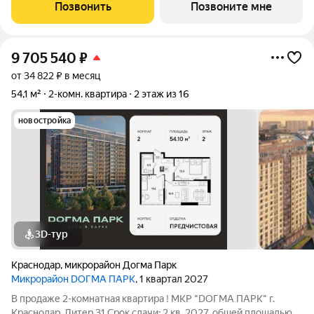
стиле. В отделке фасада использованы высококачественные
Позвонить
Позвоните мне
облицовочные материалы. Внутри расположен двор со
9 705 540
₽
от 34 822 ₽ в месяц
54,1 м²
2-комн. квартира
2 этаж из 16
новостройка
3D-тур
Краснодар
,
микрорайон Догма Парк
Микрорайон DОГМА ПАРК
, 1 квартал 2027
В продаже 2-комнатная квартира ! МКР "DОГМА ПАРК" г.
Краснодар, Литер 31 Срок сдачи: 2 кв. 2027, общей площадью