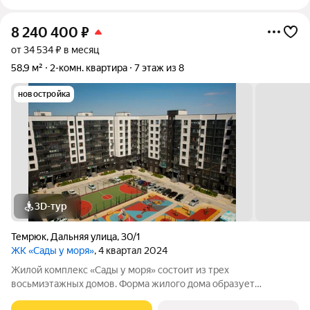
8 240 400
₽
от 34 534 ₽ в месяц
58,9 м²
2-комн. квартира
7 этаж из 8
новостройка
3D-тур
Темрюк
,
Дальняя улица
,
30/1
ЖК «Сады у моря»
, 4 квартал 2024
Жилой комплекс «Сады у моря» состоит из трех
восьмиэтажных домов. Форма жилого дома образует
полузамкнутый двор. Здания выполнены в современном