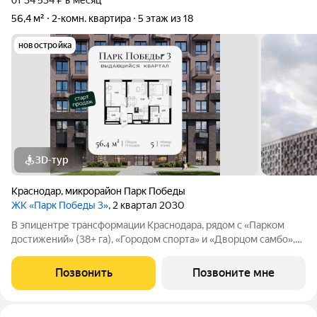
от 34 534 ₽ в месяц
56,4 м²
2-комн. квартира
5 этаж из 18
новостройка
3D-тур
Краснодар
,
микрорайон Парк Победы
ЖК «Парк Победы 3»
, 2 квартал 2030
В эпицентре трансформации Краснодара, рядом с «Парком
достижений» (38+ га), «Городом спорта» и «Дворцом самбо»,
продается 2-комнатная квартира площадью 56.42 кв. м,
расположенная на 5 этаже 9-этажного дома. Квартира
Позвонить
Позвоните мне
находится в жилом квартале