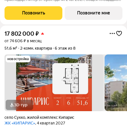
54.10 кв.м., на 2 этаже. DОГМА ПАРК - это новый микрорайон,
сочетающий в себе стильную архитектуру современного
Позвонить
Позвоните мне
города, и настоящий
17 802 000
₽
от 74 606 ₽ в месяц
51,6 м²
2-комн. квартира
6 этаж из 8
новостройка
3D-тур
село Сукко
,
жилой комплекс Кипарис
ЖК «КИПАРИС»
, 4 квартал 2027