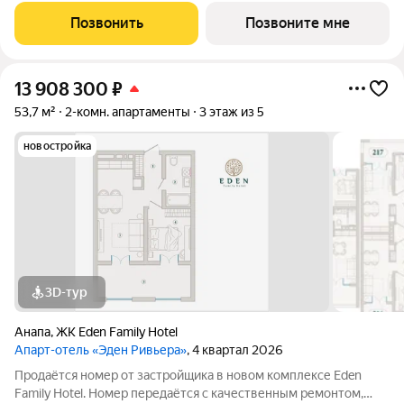
Детский сад на 250 мест, школа на 500 мест, продуктовые
Позвонить
Позвоните мне
магазины, кофейни, бытовые услуги и
13 908 300
₽
53,7 м²
2-комн. апартаменты
3 этаж из 5
новостройка
3D-тур
Анапа
,
ЖК Eden Family Hotel
Апарт-отель «Эден Ривьера»
, 4 квартал 2026
Продаётся номер от застройщика в новом комплексе Eden
Family Hotel. Номер передаётся с качественным ремонтом,