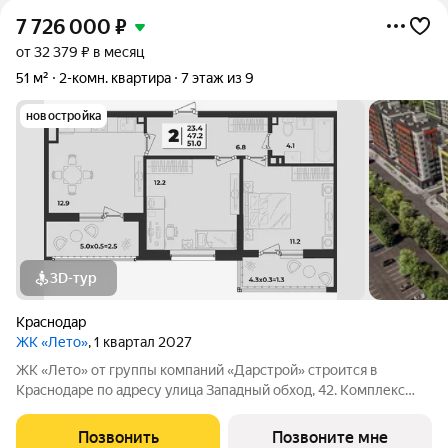
7 726 000
₽
от 32 379 ₽ в месяц
51 м²
2-комн. квартира
7 этаж из 9
новостройка
3D-тур
Краснодар
ЖК «Лето»
, 1 квартал 2027
ЖК «Лето» от группы компаний «Дарстрой» строится в
Краснодаре по адресу улица Западный обход, 42. Комплекс
включает 11 литеров с коммерческими помещениями,
паркингом и торговыми площадями. Сроки сдачи этапов
Позвонить
Позвоните мне