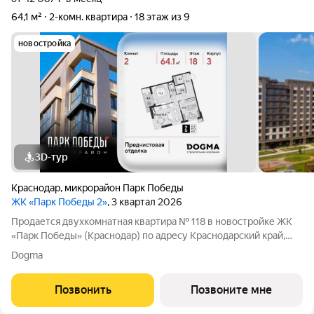
64,1 м²
2-комн. квартира
18 этаж из 9
новостройка
3D-тур
Краснодар
,
микрорайон Парк Победы
ЖК «Парк Победы 2»
, 3 квартал 2026
Продается двухкомнатная квартира № 118 в новостройке ЖК
«Парк Победы» (Краснодар) по адресу Краснодарский край,
Краснодар, ул. Героя Пешкова, корп. 3. Общая площадь
Dogma
квартиры 64.10 кв. м., этаж 18 из 18, секция 1. Тип проекта, по
которому построен
Позвонить
Позвоните мне