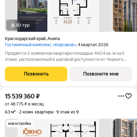
3D-тур
Краснодарский край
,
Анапа
Гостиничный комплекс «Корсаков»
, 4 квартал 2026
Продается 2-комнатная квартира площадью 44.04 кв. м на 5
этаже, расположенный в шаговой доступности от Черного
моря, в престижном гостиничном комплексе «Корсаков».
Проект от застройщика «ССК» находится в 10 минутах от
Позвонить
Позвоните мне
центра Анапы, рядом с Анапским
15 539 360
₽
от 48 775 ₽ в месяц
63 м²
2-комн. квартира
9 этаж из 9
новостройка