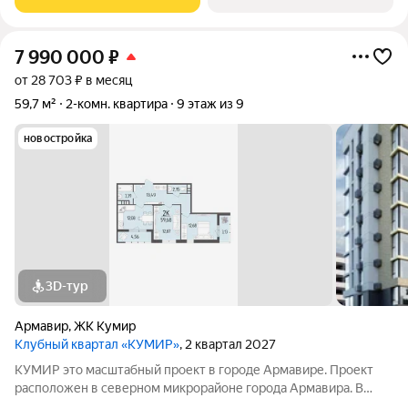
строительства с 2024 по 2026 год. В ЖК
7 990 000
₽
от 28 703 ₽ в месяц
59,7 м²
2-комн. квартира
9 этаж из 9
новостройка
3D-тур
Армавир
,
ЖК Кумир
Клубный квартал «КУМИР»
, 2 квартал 2027
КУМИР этo масштабный проект в городе Армавире. Проект
расположен в северном микрорайоне города Армавира. В
клубном квартале КУМИР собственная инфраструктура.