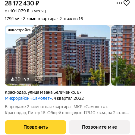
28 172 430
₽
от 101 079 ₽ в месяц
179,1 м²
2-комн. квартира
2 этаж из 16
новостройка
3D-тур
Краснодар
,
улица Ивана Беличенко
,
87
Микрорайон «Самолёт»
, 4 квартал 2022
В продаже 2-комнатная квартира ! МКР «Самолет» г.
Краснодар, Литер 16. Общей площадью 179.10 кв.м., на 2 этаже.
"САМОЛЁТ" - концептуальный жилой микрорайон, который
расположен на северо-западе Краснодара, в районе Западного
Позвонить
Позвоните мне
Обхода. Микрорайон