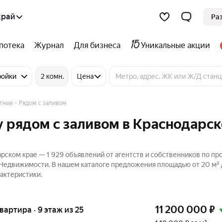
край
Ра
потека
Журнал
Для бизнеса
Уникальные акции
ройки
2 комн.
Цена
тные
Рядом с заливом
у рядом с заливом в Краснодарс
рском крае — 1 929 объявлений от агентств и собственников по п
 Недвижимости. В нашем каталоге предложения площадью от 20 м² д
актеристики.
11 200 000
₽
квартира · 9 этаж из 25