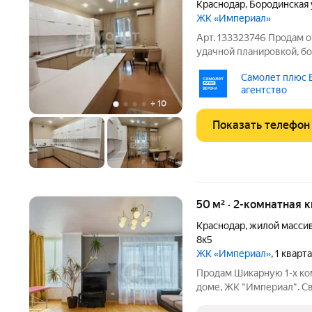
Краснодар
,
Бородинская 
ЖК «Империал»
Арт. 133323746 Продам о
удачной планировкой, б
ремонтом в светлых тона
Самолет плюс 
санузле и ванной кафель
агентство
метров вмещает
+
10
Показать телефон
50 м² · 2-комнатная 
Краснодар
,
жилой масси
8к5
ЖК «Империал»
, 1 кварт
Продам Шикарную 1-х ко
доме, ЖК "Империал". Св
отличном состоянии, меб