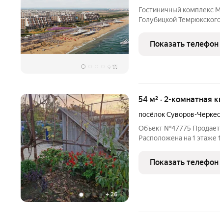
Гостиничный комплекс Мо
Голубицкой Темрюкского 
новый формат курортной
Гостиничный комплекс М
Показать телефон
береговой линии. От кор
+
11
54 м² · 2-комнатная к
посёлок Суворов-Черке
Объект №47775 Продаетс
Расположена на 1 этаже 
квартиры - 53.5 кв.м. + с
котором растут плодовые
Показать телефон
подвал,
+
26