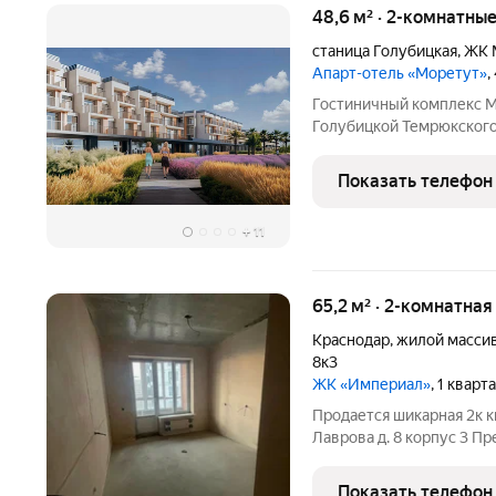
48,6 м² · 2-комнатны
станица Голубицкая
,
ЖК 
Апарт-отель «Моретут»
,
Гостиничный комплекс Мо
Голубицкой Темрюкского 
новый формат курортной
Гостиничный комплекс М
Показать телефон
береговой линии. От кор
+
11
65,2 м² · 2-комнатная
Краснодар
,
жилой масси
8к3
ЖК «Империал»
, 1 кварт
Продается шикарная 2к к
Лаврова д. 8 корпус 3 П
кв.м Планировка: изолированна
семьи или сдачи в аренду
Показать телефон