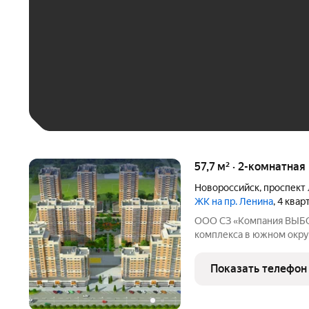
До 30 тыс. ₽
До 50 тыс. ₽
До 70 тыс. ₽
Больше 100 тыс. ₽
57,7 м² · 2-комнатна
Новороссийск
,
проспект
ЖК на пр. Ленина
, 4 ква
ООО СЗ «Компания ВЫБО
комплекса в южном окру
неподалёку от Морской 
шаговой доступности от 
Показать телефон
благоприятной