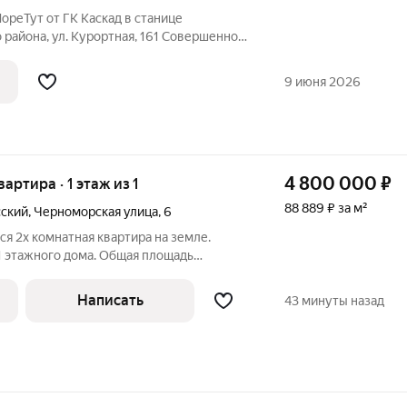
реТут от ГК Каскад в станице
района, ул. Курортная, 161 Совершенно
 недвижимости на Азовском побережье!
ореТут расположен на первой
9 июня 2026
пусов
4 800 000
₽
вартира · 1 этаж из 1
88 889 ₽ за м²
сский
,
Черноморская улица
,
6
я 2х комнатная квартира на земле.
1 этажного дома. Общая площадь
вой земельный участок 4 сотки, на
 деревья. На территории имеется баня,
Написать
43 минуты назад