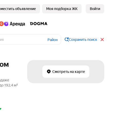
зместить объявление
Моя подборка ЖК
Войти
Сохранить поиск
Район
ком
Смотреть на карте
родаже
о 192,4 м²