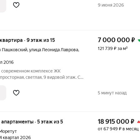
ореТут расположен на первой
9 июня 2026
пусов
7 000 000
₽
 квартира · 9 этаж из 15
121 739 ₽ за м²
в Пашковский
,
улица Леонида Лаврова
,
ал 2016
 в современном комплексе ЖК
осторная, светлая, 9 видовой этаж. С
ди и живи.)) Отличная локация, рядом:
 аэропорт, база отдыха «Лесная сказка».
5 минут назад
18 915 000
₽
е апартаменты · 5 этаж из 5
от 67 949 ₽ в месяц
Моретут
 4 квартал 2026