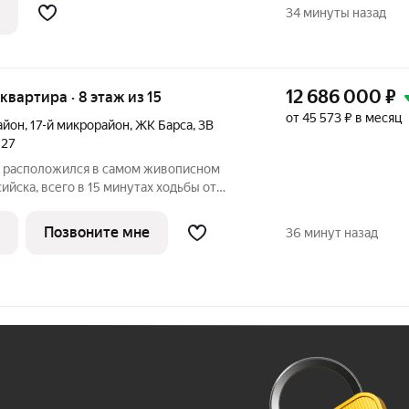
Комплекс с закрытой территорией,
34 минуты назад
12 686 000
₽
 квартира · 8 этаж из 15
от 45 573 ₽ в месяц
айон
,
17-й микрорайон
,
ЖК Барса
,
3В
027
 расположился в самом живописном
ска, всего в 15 минутах ходьбы от
 будет видно даже из окон невысоких
яет просторные квартиры с панорамными
Позвоните мне
36 минут назад
Ж