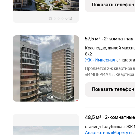
Гостиничный комплекс М
Показать телефон
береговой линии. От кор
+
16
57,5 м² · 2-комнатная
Краснодар
,
жилой масси
8к2
ЖК «Империал»
, 1 кварт
Продается 2-к квартира
«ИМПЕРИАЛ». Квартира пр
ремонтом, мебелью. Захо
ТЦ «ОЗМОЛ», «Бауцентр»,
Показать телефон
В 10 мин на авто
+
5
48,5 м² · 2-комнатны
станица Голубицкая
,
ЖК 
Апарт-отель «Моретут»
,