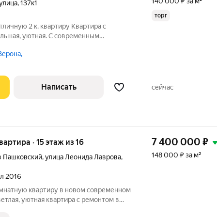
140 000 ₽ за м²
улица
,
137к1
торг
тличную 2 к. квартиру Квартира с
ольшая, уютная. С современным
х. Натяжные потолки во всей квартире, в
Верона,
, хорошая сантехника. Огромная кухня 19
Написать
сейчас
7 400 000
₽
квартира · 15 этаж из 16
148 000 ₽ за м²
в Пашковский
,
улица Леонида Лаврова
,
ал 2016
мнатную квартиру в новом современном
етлая, уютная квартира с ремонтом в
ель и техника остаются. Отличный