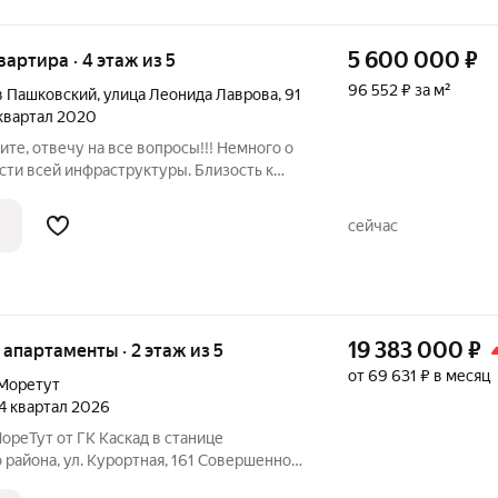
5 600 000
₽
квартира · 4 этаж из 5
96 552 ₽ за м²
в Пашковский
,
улица Леонида Лаврова
,
91
 квартал 2020
ите, отвечу на все вопросы!!! Немного о
сти всей инфраструктуры. Близость к
у центру «OZ Mall»; - Гипермаркеты
- Удобная транспортная развязка,
сейчас
19 383 000
₽
е апартаменты · 2 этаж из 5
от 69 631 ₽ в месяц
Моретут
 4 квартал 2026
реТут от ГК Каскад в станице
района, ул. Курортная, 161 Совершенно
 недвижимости на Азовском побережье!