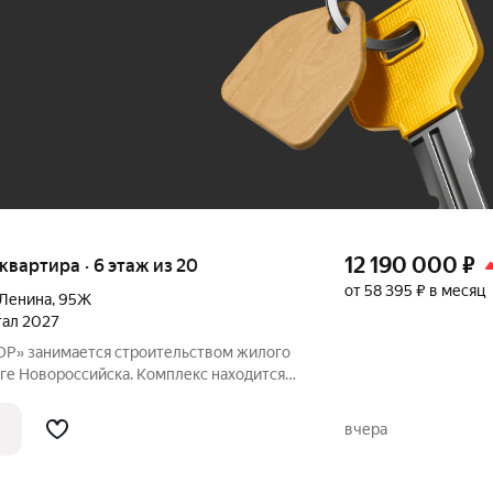
До 100 тыс. ₽
12 190 000
₽
я квартира · 6 этаж из 20
от 58 395 ₽ в месяц
 Ленина
,
95Ж
ртал 2027
Р» занимается строительством жилого
ге Новороссийска. Комплекс находится
Академии и Дворца творчества, в
Суджукской косы. Район отличается
вчера