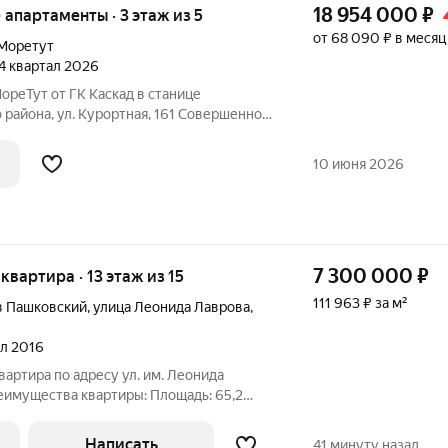
18 954 000
₽
е апартаменты · 3 этаж из 5
от 68 090 ₽ в месяц
Моретут
 4 квартал 2026
реТут от ГК Каскад в станице
района, ул. Курортная, 161 Совершенно
 недвижимости на Азовском побережье!
ореТут расположен на первой
10 июня 2026
пусов
7 300 000
₽
 квартира · 13 этаж из 15
111 963 ₽ за м²
в Пашковский
,
улица Леонида Лаврова
,
ал 2016
вартира по адресу ул. им. Леонида
реимущества квартиры: Площадь: 65,2
я, функциональная идеальна для
 Кухня: просторная, 12,0 кв.м, отлично
Написать
41 минуту назад