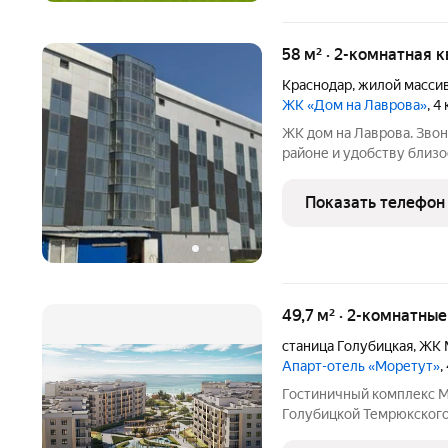
58 м² · 2-комнатная 
Краснодар
,
жилой масси
ЖК «Дом на Лаврова»
, 4
ЖК дом на Лаврова. Звон
районе и удобству близо
торгово-развлекательном
«METRO», «ОК», «Лента»; 
Показать телефон
возможность
49,7 м² · 2-комнатны
станица Голубицкая
,
ЖК 
Апарт-отель «Моретут»
,
Гостиничный комплекс Мо
Голубицкой Темрюкского 
новый формат курортной