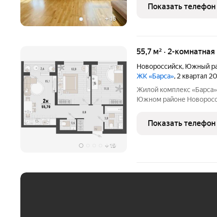
вариант заходи и живи. 
Показать телефон
консьерж сервисом,
+
16
55,7 м² · 2-комнатная
Новороссийск
,
Южный р
ЖК «Барса»
, 2 квартал 2
Жилой комплекс «Барса»
Южном районе Новороссий
пляжа «Алексино». Море
этажей. Проект объедин
Показать телефон
окнами, продуманные
+
19
ЕЖЕМЕСЯЧНЫЙ ПЛАТЁ