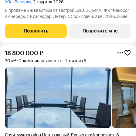
ЖК «Рекорд»
, 2 квартал 2026
В продаже 2-к квартира от застройщика DOGMA! ЖК "Рекорд"
2 очередь, г. Краснодар, Литер 2. Срок сдачи: 2 кв. 2026, общей
площадью 70 кв.м., на 11 этаже. Жилой квартал "РЕКОРД" -
место вашего баланса. Город снаружи природа внутри.
Позвонить
Позвоните мне
Квартал с максимумом
18 800 000
₽
70 м²
2-комн. апартаменты
4 этаж из 5
Сочи
,
микрорайон Центральный
,
Ривьерский переулок
,
6