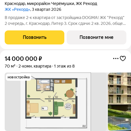
Краснодар
,
микрорайон Черёмушки
,
ЖК Рекорд
ЖК «Рекорд»
, 3 квартал 2026
В продаже 2-к квартира от застройщика DOGMA! ЖК "Рекорд"
2 очередь, г. Краснодар, Литер 3. Срок сдачи: 2 кв. 2026, общей
площадью 70 кв.м., на 8 этаже. Жилой квартал "РЕКОРД" -
место вашего баланса. Город снаружи природа внутри.
Позвонить
Позвоните мне
Квартал с максимумом
14 000 000
₽
70 м²
2-комн. квартира
1 этаж из 8
новостройка