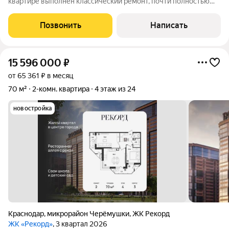
квартире выполнен классический ремонт, почти полностью
обустроена и укомплектована мебелью и техникой. Удобная
планировка, две изолированные комнаты, большая кухня-
Позвонить
Написать
гостиная 24м2, в с тремя
15 596 000
₽
от 65 361 ₽ в месяц
70 м²
2-комн. квартира
4 этаж из 24
новостройка
Краснодар
,
микрорайон Черёмушки
,
ЖК Рекорд
ЖК «Рекорд»
, 3 квартал 2026