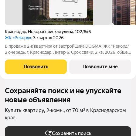
Краснодар
,
Новороссийская улица
,
102/8к6
ЖК «Рекорд»
, 3 квартал 2026
В продаже 2-к квартира от застройщика DOGMA! ЖК "Рекорд"
2 очередь, г. Краснодар, Литер 6. Срок сдачи: 2 кв. 2026, общей
площадью 70 кв.м., на 23 этаже. Жилой квартал "РЕКОРД" -
место вашего баланса. Город снаружи природа внутри.
Позвонить
Позвоните мне
Квартал с максимумом
Сохраняйте поиск и не упускайте
новые объявления
Купить квартиру, 2-комн., от 70 м² в Краснодарском
крае
Сохранить поиск