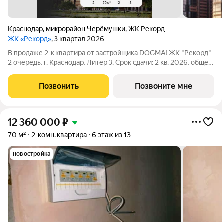
Краснодар
,
микрорайон Черёмушки
,
ЖК Рекорд
ЖК «Рекорд»
, 3 квартал 2026
В продаже 2-к квартира от застройщика DOGMA! ЖК "Рекорд"
2 очередь, г. Краснодар, Литер 3. Срок сдачи: 2 кв. 2026, общей
площадью 70 кв.м., на 2 этаже. Жилой квартал "РЕКОРД" -
место вашего баланса. Город снаружи природа внутри.
Позвонить
Позвоните мне
Квартал с максимумом
12 360 000
₽
70 м²
2-комн. квартира
6 этаж из 13
новостройка