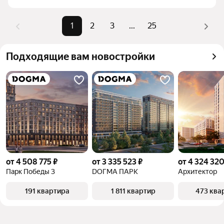
Помимо удобной сортировки по цене продажи вы 
можете отсортировать результаты по стоимости 
1
2
3
...
25
квадратного метра или площади
Подходящие вам новостройки
от 4 508 775 ₽
от 3 335 523 ₽
от 4 324 320
Парк Победы 3
DОГМА ПАРК
Архитектор
191 квартира
1 811 квартир
473 ква