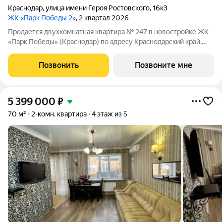
Краснодар
,
улица имени Героя Ростовского
,
16к3
ЖК «Парк Победы 2»
, 2 квартал 2026
Продается двухкомнатная квартира № 247 в новостройке ЖК
«Парк Победы» (Краснодар) по адресу Краснодарский край,
Краснодар, ул. Героя Ростовского, д. 16, корп. 3. Общая
площадь квартиры 70.00 кв. м., этаж 5 из 9, секция 3. Тип
Позвонить
Позвоните мне
проекта, по которому
5 399 000
₽
70 м²
2-комн. квартира
4 этаж из 5