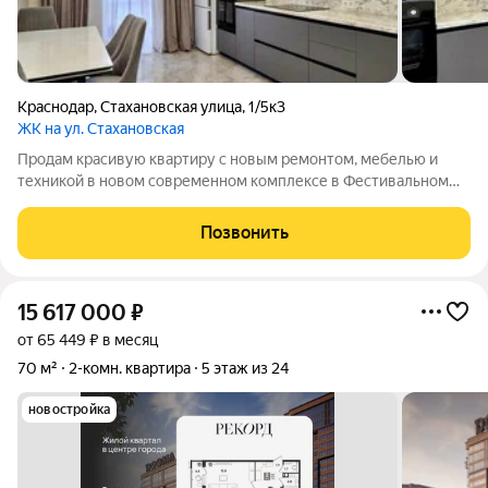
Краснодар
,
Стахановская улица
,
1/5к3
ЖК на ул. Стахановская
Продам красивую квартиру с новым ремонтом, мебелью и
техникой в новом современном комплексе в Фестивальном
микрорайоне! Планировка квартиры на две стороны,
ленточная лоджия с выходом из зала и кухни- застеклена,
Позвонить
утеплена, раздельный санузел,
15 617 000
₽
от 65 449 ₽ в месяц
70 м²
2-комн. квартира
5 этаж из 24
новостройка