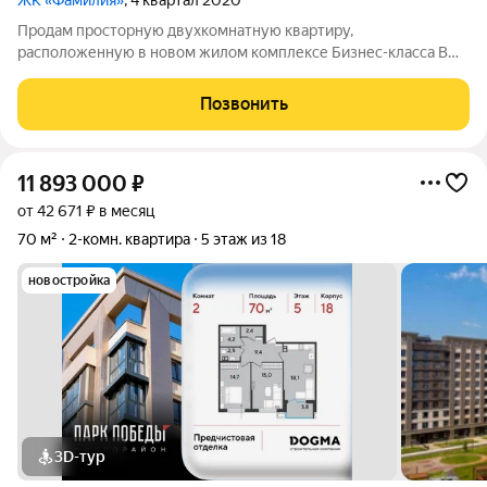
ЖК «Фамилия»
, 4 квартал 2020
Продам просторную двухкомнатную квартиру,
расположенную в новом жилом комплексе Бизнес-класса В
квартире сделан отличный ремонт. Из окон открывается
панорамный вид на город. Дом монолитно-кирпичный. В
Позвонить
подъезде установлено видео-наблюдение, дежурит
11 893 000
₽
от 42 671 ₽ в месяц
70 м²
2-комн. квартира
5 этаж из 18
новостройка
3D-тур