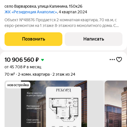
село Варваровка
,
улица Калинина
,
150к26
ЖК «Резиденция Анаполис»
, 4 квартал 2024
Объект №48876 Продается 2-комнатная квартира, 70 кв.м, с
евро-ремонтом на 1 этаже 8-этажного монолитного дома. С
видом на море, балкон, индивидуальное газовое отопление, с
мебелью, лифт, видеонаблюдение, детская площадка.
Позвонить
Написать
ЗВОНИТЕ/ПИШИТЕ, отвечу на
10 906 560
₽
от 45 708 ₽ в месяц
70 м²
2-комн. квартира
2 этаж из 24
новостройка