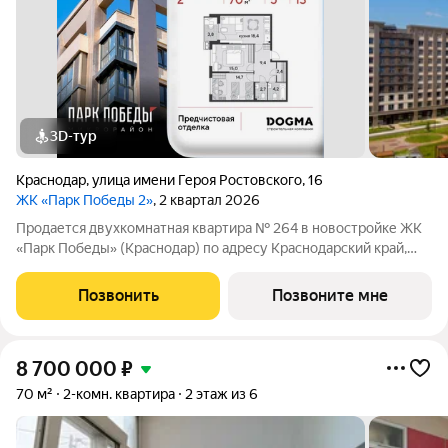
3D-тур
Краснодар
,
улица имени Героя Ростовского
,
16
ЖК «Парк Победы 2»
, 2 квартал 2026
Продается двухкомнатная квартира № 264 в новостройке ЖК
«Парк Победы» (Краснодар) по адресу Краснодарский край,
Краснодар, ул. Героя Ростовского, д. 16. Общая площадь
квартиры 70.00 кв. м., этаж 5 из 9, секция 3. Тип проекта, по
Позвонить
Позвоните мне
которому построен
8 700 000
₽
70 м²
2-комн. квартира
2 этаж из 6