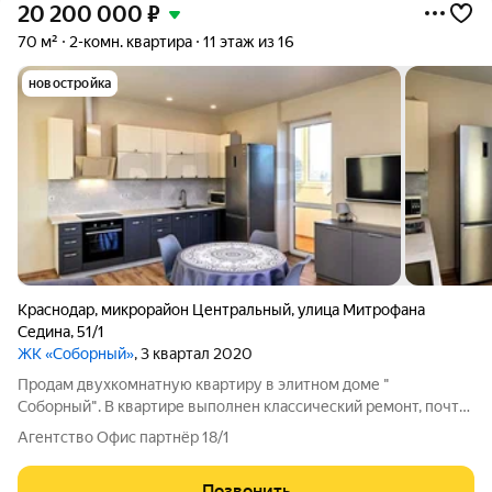
20 200 000
₽
70 м²
2-комн. квартира
11 этаж из 16
новостройка
Краснодар
,
микрорайон Центральный
,
улица Митрофана
Седина
,
51/1
ЖК «Соборный»
, 3 квартал 2020
Продам двухкомнатную квартиру в элитном доме "
Соборный". В квартире выполнен классический ремонт, почти
полностью обустроена и укомплектована мебелью и техникой.
Агентство Офис партнёр 18/1
Удобная планировка, две изолированные комнаты, большая
кухня- гостиная 24м2, в с тремя
Позвонить