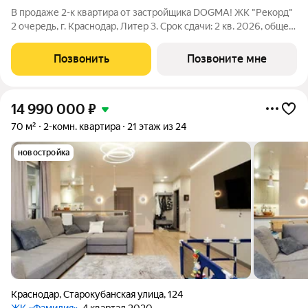
В продаже 2-к квартира от застройщика DOGMA! ЖК "Рекорд"
2 очередь, г. Краснодар, Литер 3. Срок сдачи: 2 кв. 2026, общей
площадью 70 кв.м., на 4 этаже. Жилой квартал "РЕКОРД" -
место вашего баланса. Город снаружи природа внутри.
Позвонить
Позвоните мне
Квартал с максимумом
14 990 000
₽
70 м²
2-комн. квартира
21 этаж из 24
новостройка
Краснодар
,
Старокубанская улица
,
124