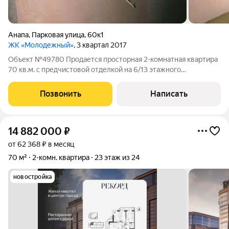
Анапа
,
Парковая улица
,
60к1
ЖК «Молодежный»
, 3 квартал 2017
Объект №49780 Продается просторная 2-комнатная квартира
70 кв.м. с предчистовой отделкой на 6/13 этажного
кирпичного дома по ул. Парковая. Индивидуальное газовое
отопление. Водоснабжение центральное.
Позвонить
Написать
14 882 000
₽
от 62 368 ₽ в месяц
70 м²
2-комн. квартира
23 этаж из 24
новостройка