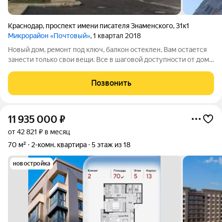
Краснодар
,
проспект имени писателя Знаменского
,
31к1
Микрорайон «Почтовый»
, 1 квартал 2018
Новый дом, ремонт под ключ, балкон остеклен, Вам остается
занести только свои вещи. Все в шаговой доступности от дома.
( рынок, школа,садик,остановка) Ипотека, мат.капит.-
рассмотрим любую форму оплаты. ( указываем полную
Позвонить
стоимость квартиры ) Цена
11 935 000
₽
от 42 821 ₽ в месяц
70 м²
2-комн. квартира
5 этаж из 18
новостройка