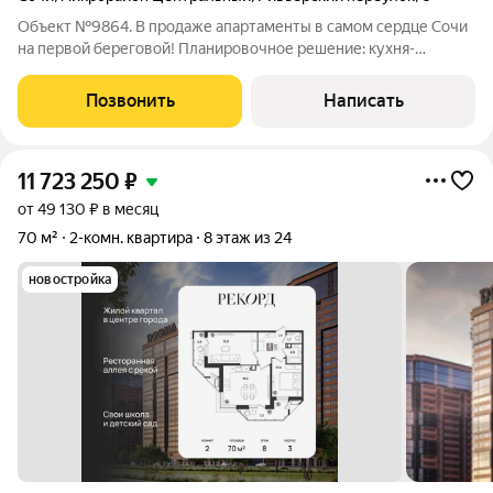
Объект №9864. В продаже апартаменты в самом сердце Сочи
на первой береговой! Планировочное решение: кухня-
гостиная, выделенная спальня. Выполнен дизайнерский
ремонт. Современный апартамент в 5 отеле на Первой
Позвонить
Написать
береговой линии в локации Морского порта
11 723 250
₽
от 49 130 ₽ в месяц
70 м²
2-комн. квартира
8 этаж из 24
новостройка