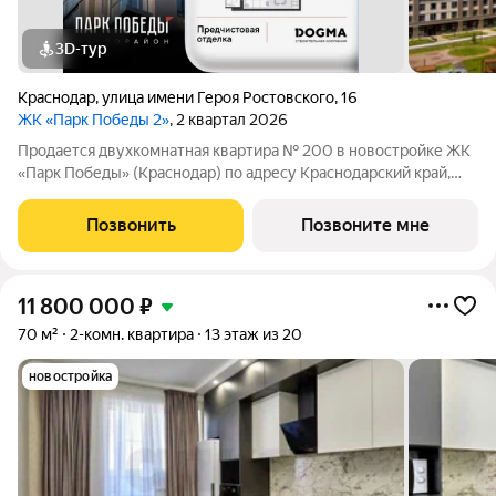
3D-тур
Краснодар
,
улица имени Героя Ростовского
,
16
ЖК «Парк Победы 2»
, 2 квартал 2026
Продается двухкомнатная квартира № 200 в новостройке ЖК
«Парк Победы» (Краснодар) по адресу Краснодарский край,
Краснодар, ул. Героя Ростовского, д. 16. Общая площадь
квартиры 70.00 кв. м., этаж 5 из 9, секция 2. Тип проекта, по
Позвонить
Позвоните мне
которому построен
11 800 000
₽
70 м²
2-комн. квартира
13 этаж из 20
новостройка