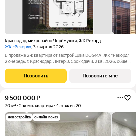
Краснодар
,
микрорайон Черёмушки
,
ЖК Рекорд
ЖК «Рекорд»
, 3 квартал 2026
В продаже 2-к квартира от застройщика DOGMA! ЖК "Рекорд"
2 очередь, г. Краснодар, Литер 3. Срок сдачи: 2 кв. 2026, общей
площадью 70 кв.м., на 5 этаже. Жилой квартал "РЕКОРД" -
место вашего баланса. Город снаружи природа внутри.
Позвонить
Позвоните мне
Квартал с максимумом
9 500 000
₽
70 м²
2-комн. квартира
4 этаж из 20
новостройка
онлайн показ