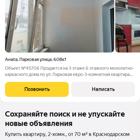
Анапа
,
Парковая улица
,
60Вк1
Объект №43706 Продается на 3 этаже 6 этажного монолитно-
каркасного дома по ул. Парковая евро-3-комнатная квартира
для комфортного проживания. Общая площадь 70,1 кв м., кухня
-гостиная 22 кв.м., комнаты 15 и 18 кв м., две застеклённые
Позвонить
Написать
лоджии 4 и 5 кв
Сохраняйте поиск и не упускайте
новые объявления
Купить квартиру, 2-комн., от 70 м² в Краснодарском