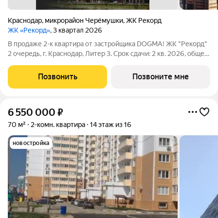
Краснодар
,
микрорайон Черёмушки
,
ЖК Рекорд
ЖК «Рекорд»
, 3 квартал 2026
В продаже 2-к квартира от застройщика DOGMA! ЖК "Рекорд"
2 очередь, г. Краснодар, Литер 3. Срок сдачи: 2 кв. 2026, общей
площадью 70 кв.м., на 10 этаже. Жилой квартал "РЕКОРД" -
место вашего баланса. Город снаружи природа внутри.
Позвонить
Позвоните мне
Квартал с максимумом
6 550 000
₽
70 м²
2-комн. квартира
14 этаж из 16
новостройка