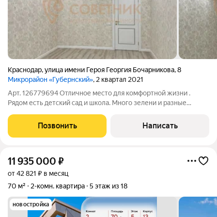
Краснодар
,
улица имени Героя Георгия Бочарникова
,
8
Микрорайон «Губернский»
, 2 квартал 2021
Арт. 126779694 Отличное место для комфортной жизни .
Рядом есть детский сад и школа. Много зелени и разные
комфортные детские площадки . Достраивается
многофункциональный центр в три этажа на против дома.
Позвонить
Написать
Рядом есть небольшая лесополоса и поле.
11 935 000
₽
от 42 821 ₽ в месяц
70 м²
2-комн. квартира
5 этаж из 18
новостройка