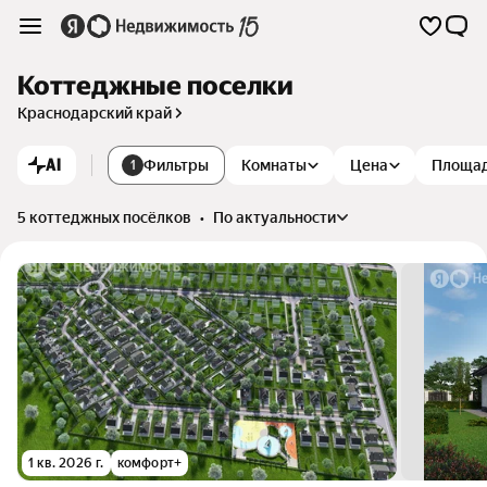
Коттеджные поселки
Краснодарский край
AI
Фильтры
Комнаты
Цена
Площа
1
5 коттеджных посёлков
•
по актуальности
1 кв. 2026 г.
комфорт+