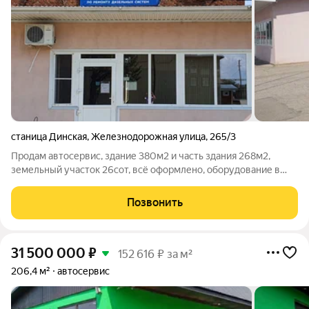
станица Динская
,
Железнодорожная улица
,
265/3
Продам автосервис, здание 380м2 и часть здания 268м2,
земельный участок 26сот, всё оформлено, оборудование в
отличном состоянии, вид деятельности: ремонт топливной
аппаратуры дизельных двигателей. Предприятие работает с
Позвонить
1988г, несколько раз делали
31 500 000
₽
152 616 ₽ за м²
206,4 м²
автосервис