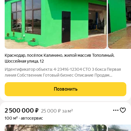
Краснодар
,
посёлок Калинино
,
жилой массив Тополиный
,
Шоссейная улица
,
12
Идентификатор объекта: 4-23416-12304 СТО 3 бокса Первая
линия Собственник Готовый бизнес Описание Продам
действующую станцию технического обслуживания на 3
бокса. Это не просто помещение, а полностью
Позвонить
укомплектованный и приносящий прибыль бизнес на
2 500 000
₽
25 000 ₽ за м²
100 м²
автосервис