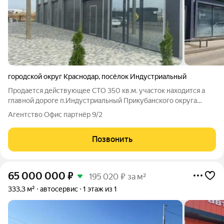
городской округ Краснодар
,
посёлок Индустриальный
Продается действующее СТО 350 кв.м. участок находится а
главной дороге п.Индустриальный Прикубанского округа
города Краснодара. Земельный участок в собственности 5
Агентство Офис партнёр 9/2
соток, фасад 30 м. НАЗНАЧЕНИЕ ЗЕМЕЛЬНОГО УЧАСТКА-
РЕМОНТ АВТОМОБИЛЕЙ. Имеется
Позвонить
65 000 000
₽
195 020 ₽ за м²
333,3 м²
автосервис
1 этаж из 1