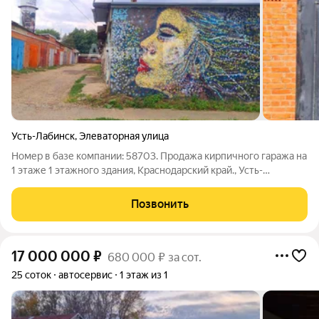
Усть-Лабинск
,
Элеваторная улица
Номер в базе компании: 58703. Продажа кирпичного гаража на
1 этаже 1 этажного здания, Краснодарский край., Усть-
Лабинский р-н., г. Усть-Лабинск. Общая площадь 21.1 кв.м. В
продаже встроенный гараж, площадью 21,1 кв.м. Категория
Позвонить
земель: земли
17 000 000
₽
680 000 ₽ за сот.
25 соток
автосервис
1 этаж из 1