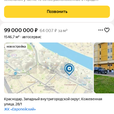
Белореченск поселке Родники, которое постоянно приносит
доход. Используется здание и территория объекта
Позвонить
недвижимости под коммерческую деятельность
99 000 000
₽
64 007 ₽ за м²
1546,7 м²
автосервис
новостройка
Краснодар
,
Западный внутригородской округ
,
Кожевенная
улица
,
28/1
ЖК «Европейский»