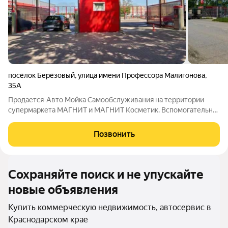
посёлок Берёзовый
,
улица имени Профессора Малигонова
,
35А
Продается-Авто Мойка Самообслуживания на территории
супермаркета МАГНИТ и МАГНИТ Косметик. Вспомогательная
коммерция на одной территории с Автомойкой является не
только точкой притяжения для всего района но и самым
Позвонить
крупным Торговым Центром в радиусе
Сохраняйте поиск и не упускайте
новые объявления
Купить коммерческую недвижимость, автосервис в
Краснодарском крае