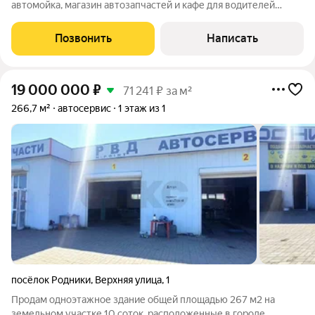
автомойка, магазин автозапчастей и кафе для водителей
рядом. Всё оборудовано и работает! Стабильный доход
долгосрочные арендаторы с подтвержденной финансовой
Позвонить
Написать
историей . Премиальное расположение
19 000 000
₽
71 241 ₽ за м²
266,7 м²
автосервис
1 этаж из 1
посёлок Родники
,
Верхняя улица
,
1
Продам одноэтажное здание общей площадью 267 м2 на
земельном участке 10 соток, расположенные в городе