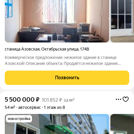
станица Азовская
,
Октябрьская улица
,
174В
Коммерческое предложение: нежилое здание в станице
Азовской! Описание объекта: Продаётся нежилое здание
общей площадью 265,4 м на участке 40 соток в станице
Азовской, расположенной на асфальтированной улице с
Позвонить
хорошей транспортной доступностью.
5 500 000
₽
101 852 ₽ за м²
54 м²
автосервис
1 этаж из 8
новостройка