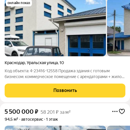
онлайн показ
Краснодар
,
Уральская улица
,
10
Код объекта: 4-23416-12558 Продажа здания с готовым
бизнесом: коммерческое помещение с арендаторами + жилой
дом на 6.4 сотках земли.. Описание объекта: Продаётся
инвестиционно-привлекательный объект недвижимости,
Позвонить
состоящий из коммерческого помещения
5 500 000
₽
58 201 ₽ за м²
94,5 м²
автосервис
1 этаж