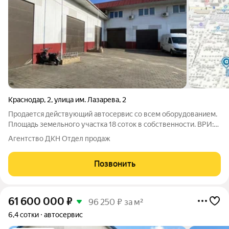
Краснодар
,
2
,
улица им. Лазарева
,
2
Продается действующий автосервис со всем оборудованием.
Площадь земельного участка 18 соток в собственности. ВРИ:
для эксплуатации помещения автосервиса. На земельном
Агентство ДКН Отдел продаж
участке расположены строения общей площадью 723 м2: -
двухэтажное капитальное
Позвонить
61 600 000
₽
96 250 ₽ за м²
6,4 сотки
автосервис