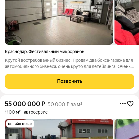
Краснодар
,
Фестивальный микрорайон
Крутой востребованный бизнес! Продам два бокса-гаража для
автомобильного бизнеса, очень круто для детейлинга! Очень
проездное место! Центр Фестивального! Автопоток и днем и
ночью! Звоните, очень выгодный вариант, сдано в аренду!
Позвонить
арендаторы могут
55 000 000
₽
50 000 ₽ за м²
1100 м²
автосервис
онлайн показ