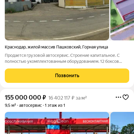
Краснодар
,
жилой массив Пашковский
,
Горная улица
Продается грузовой автосервис. Строение капитальное. С
полностью укомплектованным оборудованием. 12 боксов
1100 м2. Трансформатор 100 кВа. Земля в собственности
60сот. Находится на трассе рядом с Краснодаром. Все вопросы
Позвонить
по тел.
155 000 000
₽
16 402 117 ₽ за м²
9,5 м²
автосервис
1 этаж из 1