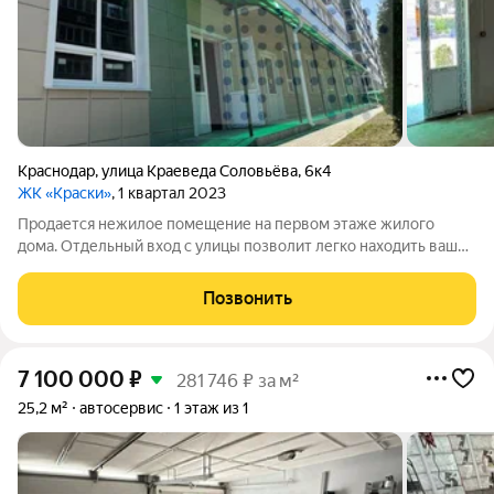
Краснодар
,
улица Краеведа Соловьёва
,
6к4
ЖК «Краски»
, 1 квартал 2023
Продается нежилое помещение на первом этаже жилого
дома. Отдельный вход с улицы позволит легко находить ваш
офис или магазин, что сделает ваш бизнес более заметным и
привлекательным для потенциальных клиентов. В помещении
Позвонить
заведены все необходимые
7 100 000
₽
281 746 ₽ за м²
25,2 м²
автосервис
1 этаж из 1