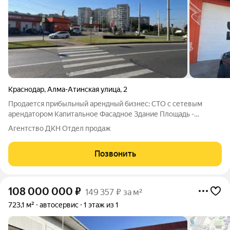
Краснодар
,
Алма-Атинская улица
,
2
Продается прибыльный арендный бизнес: СТО с сетевым
арендатором Капитальное Фасадное Здание Площадь -
333.3.м2 З/У в собственнику 6 сот. Зона ОД-1 Длина фасада 38
Агентство ДКН Отдел продаж
м. Водоснабжение Скважина Электроснабжение 45 кВт
Канализация Септик Высота потолков 4
Позвонить
108 000 000
₽
149 357 ₽ за м²
723,1 м²
автосервис
1 этаж из 1