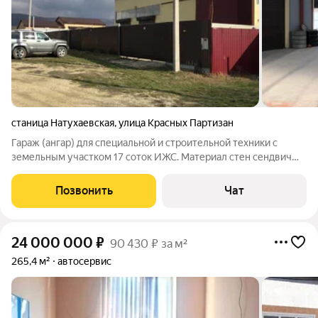
станица Натухаевская
,
улица Красных Партизан
Гараж (ангар) для специальной и строительной техники с
земельным участком 17 соток ИЖС. Материал стен сендвич
панели. Удобный подъезд для легкового и грузового
транспорта. Территория огорожена капитальным забором из
Позвонить
Чат
металлопрофиля на бетонном
24 000 000
₽
90 430 ₽ за м²
265,4 м²
автосервис