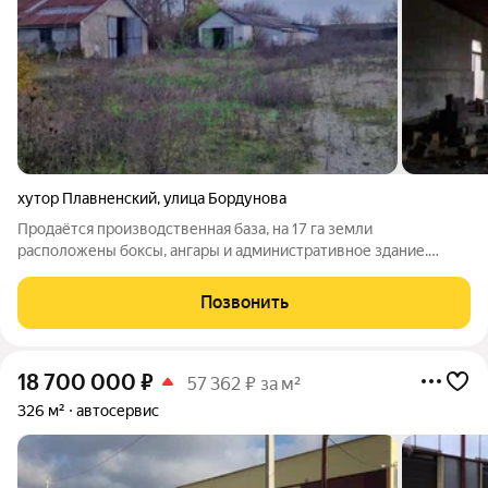
хутор Плавненский
,
улица Бордунова
Продаётся производственная база, на 17 га земли
расположены боксы, ангары и административное здание.
Территория полностью огорожена, есть два заезда для авто,
оба заезда удобные для большегрузов, подъезды
Позвонить
асфальтированные. За более подробной
18 700 000
₽
57 362 ₽ за м²
326 м²
автосервис