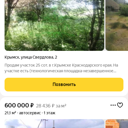
Крымск
,
улица Свердлова
,
2
Продам участок 25 сот. в г.Крымске Краснодарского края. На
участке есть (технологическая площадка-незавершенное
строительство) площадью 1121 кв.м. Есть возможность
подключить свет, воду. Участок находится на въезде в город,
Позвонить
что удобно подъезду
600 000
₽
28 436 ₽ за м²
21,1 м²
автосервис
1 этаж