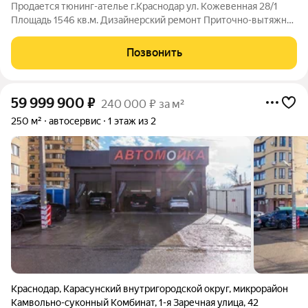
Продается тюнинг-ателье г.Краснодар ул. Кожевенная 28/1
Площадь 1546 кв.м. Дизайнерский ремонт Приточно-вытяжная
вентиляция 6 боксов для автомойки Полностью
оборудованная техническая зона детейлинг Зона ожидания
Позвонить
1016786247 Арт.1016786247
59 999 900
₽
240 000 ₽ за м²
250 м²
автосервис
1 этаж из 2
Краснодар
,
Карасунский внутригородской округ
,
микрорайон
Камвольно-суконный Комбинат
,
1-я Заречная улица
,
42