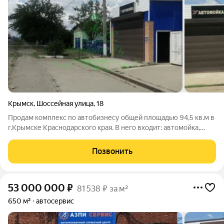
Крымск
,
Шоссейная улица
,
18
Продам комплекс по автобизнесу общей площадью 94,5 кв.м в
г.Крымске Краснодарского края. В него входит: автомойка,
магазин автозапчасти, шиномонтаж. Здесь есть все
коммуникации : свет, газ, вода. Для реального покупателя
Позвонить
приятный бонус(оставлю все
53 000 000
₽
81 538 ₽ за м²
650 м²
автосервис