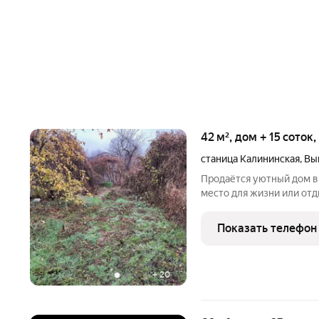
42 м², дом + 15 соток
станица Калининская
,
Вы
Продаётся уютный дом в станице
место для жизни или отд
предложение для вас! П
квадратных метра на просторно
Показать телефон
в этом доме? 2
+
20