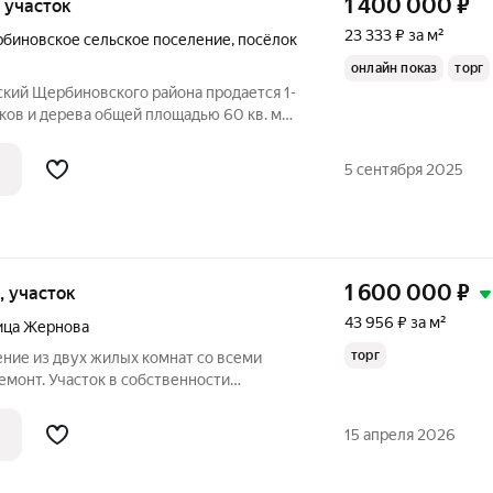
1 400 000
₽
, участок
23 333 ₽ за м²
биновское сельское поселение
,
посёлок
онлайн показ
торг
ский Щербиновского района продается 1-
ков и дерева общей площадью 60 кв. м
егория земель: ИЖС. Участок 25 соток. В
мнаты. Санузел на улице. душевая
5 сентября 2025
1 600 000
₽
к, участок
43 956 ₽ за м²
ица Жернова
торг
ние из двух жилых комнат со всеми
емонт. Участок в собственности
Кирпичный гараж. Есть место под
ома.
15 апреля 2026