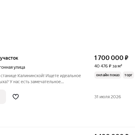
1 700 000
₽
, участок
40 476 ₽ за м²
гонная улица
онлайн показ
торг
 Калининской! Ищете идеальное
ыха? У нас есть замечательное
родаётся дом общей площадью 42
м участке в 12 соток. Что вас ждёт
31 июля 2026