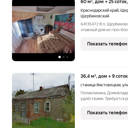
60 м², дом + 25 соток
Краснодарский край
,
Щер
Щербиновский
64135472 В п. Щербинов
этажный дом из газо-бло
1980 г. п. Описание: Кат
доме 2 изолированные ко
Показать телефон
кабина в
36,4 м², дом + 9 сото
станица Фастовецкая
,
ул
Поликлиника. Домовладе
удобствами. Требуется р
(квадратный, угловой). 
строительство жилого д
Показать телефон