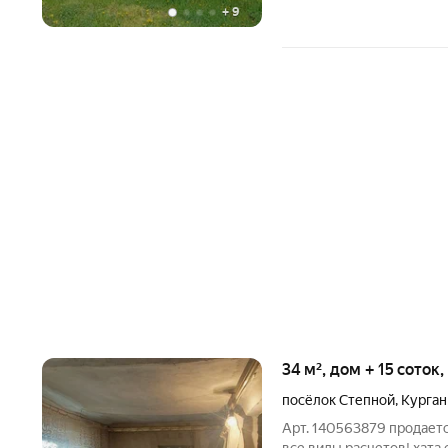
+
9
34 м², дом + 15 соток
посёлок Степной
,
Курган
Арт. 140563879 продаетс