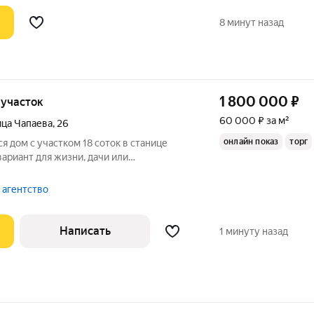
8 минут назад
1 800 000
₽
, участок
60 000 ₽ за м²
ица Чапаева
,
26
онлайн показ
торг
я дом с участком 18 соток в станице
ариант для жизни, дачи или
илья в благоустроенном районе
реновский район). О доме и
 агентство
кации: подключено
Написать
1 минуту назад