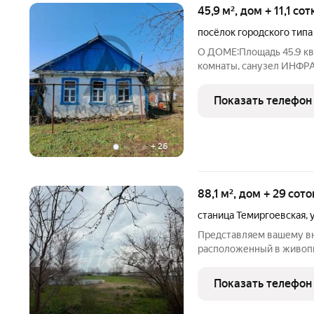
45,9 м², дом + 11,1 со
посёлок городского тип
О ДОМЕ:Площадь 45.9 кв.м
комнаты, санузел ИНФ
детские сады Супермарк
культуры: дом культуры
Показать телефон
Нефтегорский спортивн
+
26
88,1 м², дом + 29 сот
станица Темиргоевская
,
Представляем вашему в
расположенный в живопи
сочетающей спокойствие
городской инфраструктуры
Показать телефон
соток. В доме несколько 