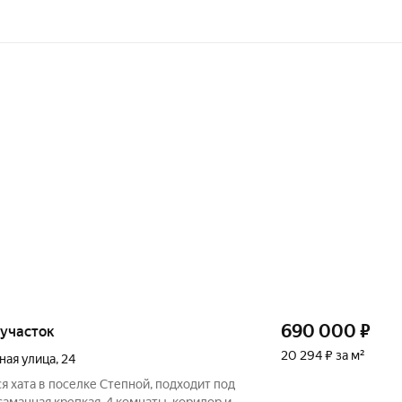
690 000
₽
, участок
20 294 ₽ за м²
ная улица
,
24
я хата в поселке Степной, подходит под