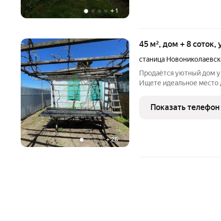
+
1
45 м², дом + 8 соток,
станица Новониколаевск
Продаётся уютный дом у
Ищете идеальное место д
прекрасное предложение
квадратных метров на уч
Показать телефон
нескольких
+
26