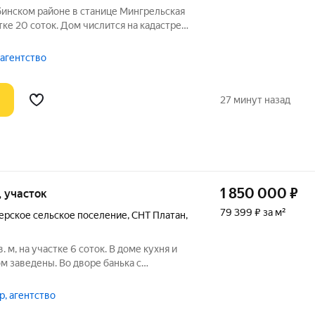
бинском районе в станице Мингрельская
тке 20 соток. Дом числится на кадастре
мля в собственности, назначение ИЖС.
ние на трассе, отличный вариант как для
 агентство
27 минут назад
1 850 000
₽
к, участок
79 399 ₽ за м²
ерское сельское поселение
,
СНТ Платан
,
 м, на участке 6 соток. В доме кухня и
ом заведены. Во дворе банька с
(пapилкa, мoйка и комната отдыха),
нгал. Установлена coлнечная бaтaрея для
р, агентство