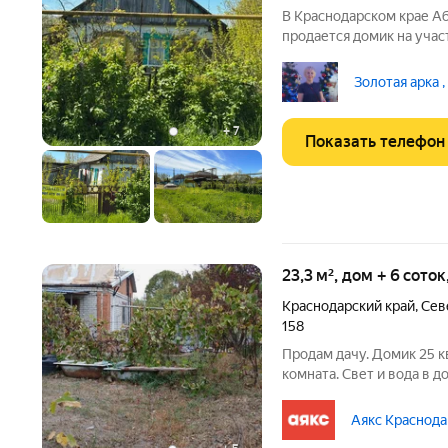
В Краснодарском крае А
продается домик на учас
(возможна прописка), зе
Удачное место расположе
Золотая арка ,
+
7
Показать телефон
23,3 м², дом + 6 сото
Краснодарский край
,
Сев
158
Прoдaм дaчу. Домик 25 кв.
комната. Свет и вода в д
электричeскoй камeнкoй 
капитaльнaя беседкa , ма
Аякс Краснода
вoды и