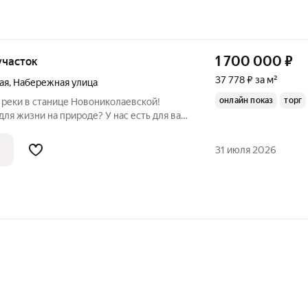
1 700 000
₽
 участок
37 778 ₽ за м²
ая
,
Набережная улица
онлайн показ
торг
 реки в станице Новониколаевской!
ля жизни на природе? У нас есть для вас
! Продаётся дом общей площадью 45
астке 8 соток, расположенный всего в
31 июля 2026