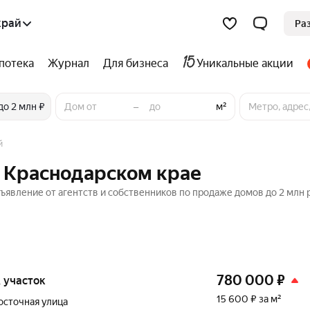
край
Ра
потека
Журнал
Для бизнеса
Уникальные акции
–
до 2 млн ₽
м²
й
в Краснодарском крае
бъявление от агентств и собственников по продаже домов до 2 млн 
780 000
₽
, участок
15 600 ₽ за м²
осточная улица