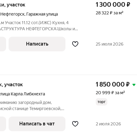
1 300 000
₽
тки, участок
28 322 ₽ за м²
а Нефтегорск
,
Гаражная улица
 Участок 11.12 сот.(ИЖС) Кухня, 4
РАСТРУКТУРА НЕФТЕГОРСКА:Школы и
ет "Пятерочка", "Магнит" Учреждения
, библиотечные учреждения
Написать
25 июля 2026
ый комплекс
1 850 000
₽
ок, участок
20 999 ₽ за м²
улица Карла Либкнехта
торг
ниманию загородный дом,
сной станице Темиргоевской,
 природы и удобства современной
. Площадь дома - 88,1 кв.м., участок - 29
Написать в чат
2 июля 2026
комнат,