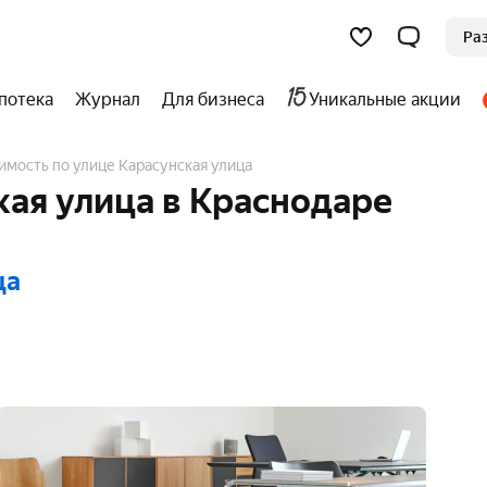
Ра
потека
Журнал
Для бизнеса
Уникальные акции
имость по улице Карасунская улица
ая улица в Краснодаре
ца