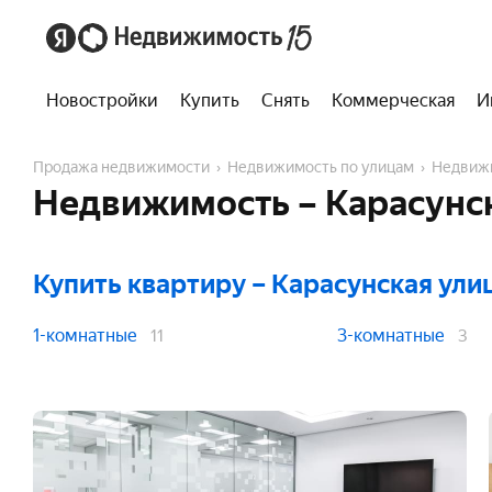
Новостройки
Купить
Снять
Коммерческая
И
Продажа недвижимости
Недвижимость по улицам
Недвиж
Недвижимость – Карасунск
Купить квартиру
– Карасунская ули
1-комнатные
3-комнатные
11
3