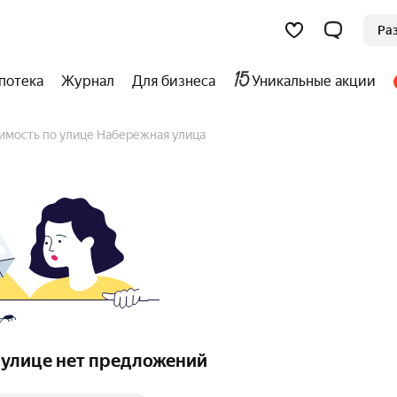
Ра
потека
Журнал
Для бизнеса
Уникальные акции
имость по улице Набережная улица
 улице нет предложений