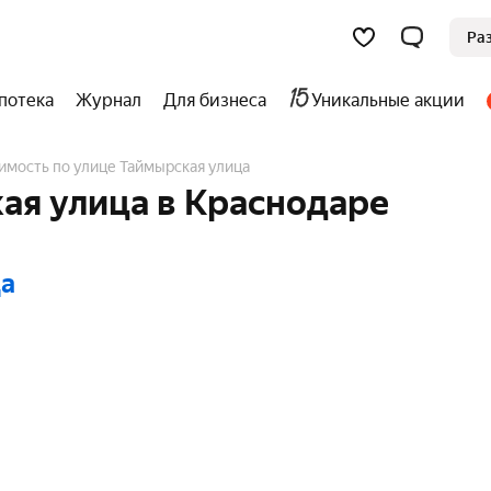
Ра
потека
Журнал
Для бизнеса
Уникальные акции
имость по улице Таймырская улица
ая улица в Краснодаре
ца