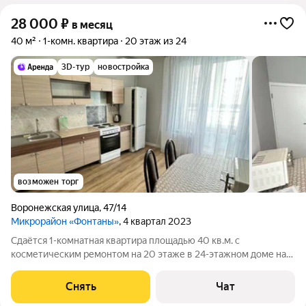
28 000
₽
в месяц
40 м²
1-комн. квартира
20 этаж из 24
3D-тур
новостройка
возможен торг
Воронежская улица
,
47/14
Микрорайон «Фонтаны»
, 4 квартал 2023
Сдаётся 1-комнатная квартира площадью 40 кв.м. с
косметическим ремонтом на 20 этаже в 24-этажном доме на
срок от 11 месяцев. Из техники есть: Телевизор Духовой шкаф
Стиральная машина Холодильник Кондиционер
Снять
Чат
Микроволновка Дом - монолитный, окна