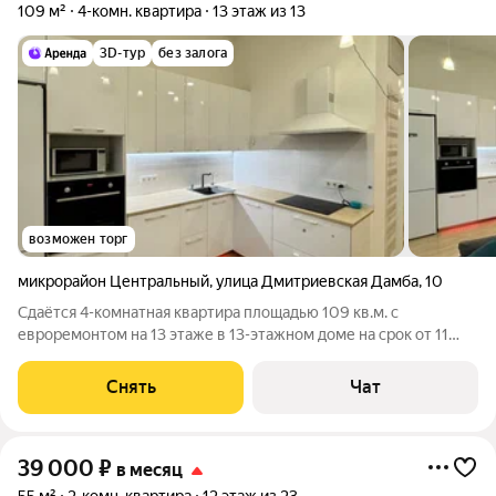
109 м²
4-комн. квартира
13 этаж из 13
3D-тур
без залога
возможен торг
микрорайон Центральный
,
улица Дмитриевская Дамба
,
10
Сдаётся 4-комнатная квартира площадью 109 кв.м. с
евроремонтом на 13 этаже в 13-этажном доме на срок от 11
месяцев. Из техники есть: Телевизор Духовой шкаф
Стиральная машина Холодильник Посудомоечная машина
Снять
Чат
Кондиционер Бойлер Микроволновка
39 000
₽
в месяц