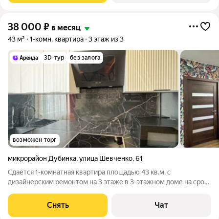
38 000
₽
в месяц
43 м²
1-комн. квартира
3 этаж из 3
3D-тур
без залога
возможен торг
микрорайон Дубинка
,
улица Шевченко
,
61
Сдаётся 1-комнатная квартира площадью 43 кв.м. с
дизайнерским ремонтом на 3 этаже в 3-этажном доме на срок
от 11 месяцев. Из техники есть: Телевизор Духовой шкаф
Стиральная машина Холодильник Кондиционер Бойлер
Снять
Чат
Микроволновка Дом - кирпичный,