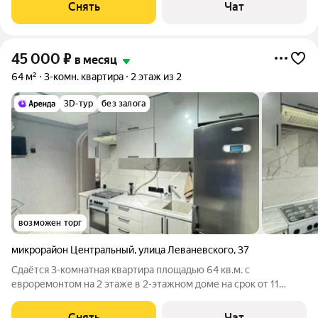
Холодильник Кондиционер Микроволновка Пылесос Дом -
Снять
Чат
монолитный, окна выходят во
45 000
₽
в месяц
64 м²
3-комн. квартира
2 этаж из 2
3D-тур
без залога
возможен торг
микрорайон Центральный
,
улица Леваневского
,
37
Сдаётся 3-комнатная квартира площадью 64 кв.м. с
евроремонтом на 2 этаже в 2-этажном доме на срок от 11
месяцев. Из техники есть: Телевизор Духовой шкаф
Стиральная машина Холодильник Кондиционер
Снять
Чат