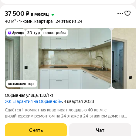
37 500
₽
в месяц
40 м²
1-комн. квартира
24 этаж из 24
3D-тур
новостройка
возможен торг
Обрывная улица
,
132/1к1
ЖК «Гарантия на Обрывной»
, 4 квартал 2023
Сдаётся 1-комнатная квартира площадью 40 кв.м. с
дизайнерским ремонтом на 24 этаже в 24-этажном доме на
срок от 11 месяцев. Из техники есть: Телевизор Духовой шкаф
Стиральная машина Холодильник Кондиционер
Снять
Чат
Микроволновка Дом - кирпичный, окна