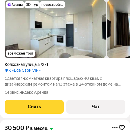
3D-тур
новостройка
возможен торг
Колхозная улица
,
5/2к1
ЖК «Все Свои VIP»
Сдаётся 1-комнатная квартира площадью 40 кв.м. с
дизайнерским ремонтом на 13 этаже в 24-этажном доме на
срок от 11 месяцев. Из техники есть: Телевизор Духовой шкаф
Сервис Яндекс Аренда
Стиральная машина Холодильник Посудомоечная машина
Кондиционер Бойлер
Снять
Чат
30 500
₽
в месяц