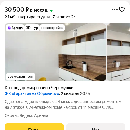
30 500
₽
в месяц
24 м²
квартира-студия
7 этаж из 24
3D-тур
новостройка
возможен торг
Краснодар
,
микрорайон Черёмушки
ЖК «Гарантия на Обрывной»
, 2 квартал 2025
Сдаётся студия площадью 24 кв.м. с дизайнерским ремонтом
на 7 этаже в 24-этажном доме на срок от 11 месяцев. Из
техники есть: Стиральная машина Холодильник Кондиционер
Сервис Яндекс Аренда
Микроволновка Дом - монолитный, окна выходят на улицу. В
подъезде 3 лифта - 1
Снять
Чат