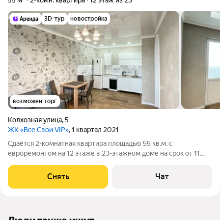
55 м²
2-комн. квартира
12 этаж из 23
3D-тур
новостройка
возможен торг
Колхозная улица
,
5
ЖК «Все Свои VIP»
, 1 квартал 2021
Сдаётся 2-комнатная квартира площадью 55 кв.м. с
евроремонтом на 12 этаже в 23-этажном доме на срок от 11
месяцев. Из техники есть: Телевизор Духовой шкаф
Стиральная машина Холодильник Кондиционер Дом -
Снять
Чат
монолитный, окна выходят на улицу. Есть