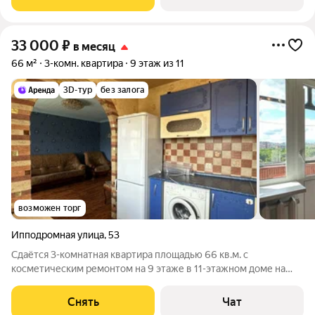
Микроволновка Пылесос Дом - кирпичный, окна
33 000
₽
в месяц
66 м²
3-комн. квартира
9 этаж из 11
3D-тур
без залога
возможен торг
Ипподромная улица
,
53
Сдаётся 3-комнатная квартира площадью 66 кв.м. с
косметическим ремонтом на 9 этаже в 11-этажном доме на
срок от 11 месяцев. Из техники есть: Стиральная машина
Холодильник Кондиционер Дом - кирпичный, окна выходят во
Снять
Чат
двор и на улицу. В подъезде 1