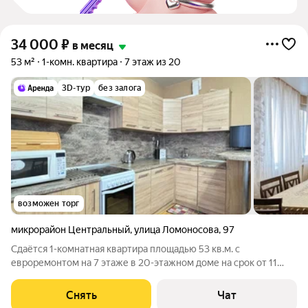
34 000
₽
в месяц
53 м²
1-комн. квартира
7 этаж из 20
3D-тур
без залога
возможен торг
микрорайон Центральный
,
улица Ломоносова
,
97
Сдаётся 1-комнатная квартира площадью 53 кв.м. с
евроремонтом на 7 этаже в 20-этажном доме на срок от 11
месяцев. Из техники есть: Телевизор Духовой шкаф
Стиральная машина Холодильник Кондиционер
Снять
Чат
Микроволновка Пылесос Дом - монолитный, окна