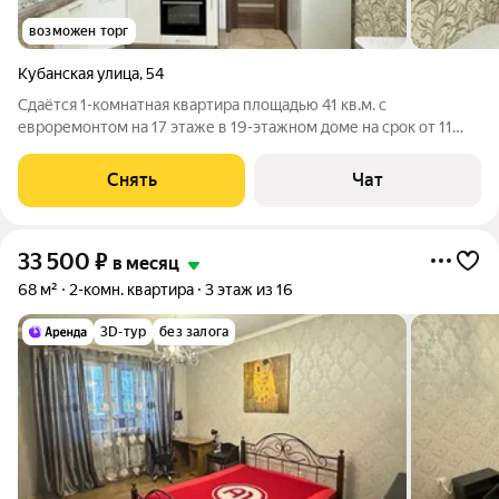
возможен торг
Кубанская улица
,
54
Сдаётся 1-комнатная квартира площадью 41 кв.м. с
евроремонтом на 17 этаже в 19-этажном доме на срок от 11
месяцев. Из техники есть: Телевизор Духовой шкаф
Стиральная машина Холодильник Кондиционер
Снять
Чат
Водонагреватель Микроволновка Индукционная
33 500
₽
в месяц
68 м²
2-комн. квартира
3 этаж из 16
3D-тур
без залога