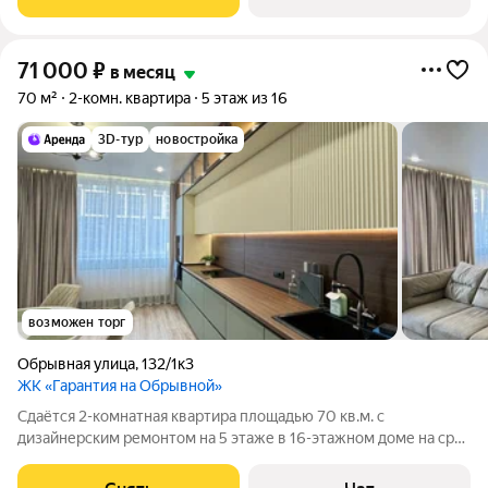
кирпичный, окна выходят во двор.
71 000
₽
в месяц
70 м²
2-комн. квартира
5 этаж из 16
3D-тур
новостройка
возможен торг
Обрывная улица
,
132/1к3
ЖК «Гарантия на Обрывной»
Сдаётся 2-комнатная квартира площадью 70 кв.м. с
дизайнерским ремонтом на 5 этаже в 16-этажном доме на срок
от 11 месяцев. Из техники есть: Телевизор Духовой шкаф
Стиральная машина Сушильная машина Холодильник