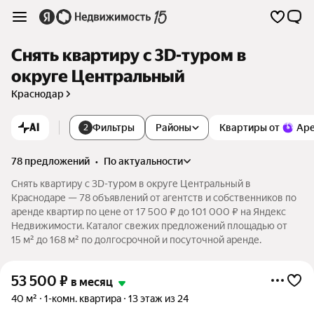
Снять квартиру c 3D-туром в
округе Центральный
Краснодар
AI
Фильтры
Районы
Квартиры от
Ар
2
78 предложений
•
по актуальности
Снять квартиру c 3D-туром в округе Центральный в
Краснодаре — 78 объявлений от агентств и собственников по
аренде квартир по цене от 17 500 ₽ до 101 000 ₽ на Яндекс
Недвижимости. Каталог свежих предложений площадью от
15 м² до 168 м² по долгосрочной и посуточной аренде.
53 500
₽
в месяц
40 м²
1-комн. квартира
13 этаж из 24