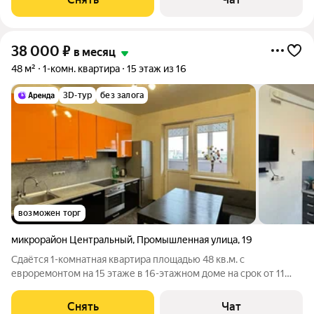
Микроволновка Дом - деревянный, окна выходят во
38 000
₽
в месяц
48 м²
1-комн. квартира
15 этаж из 16
3D-тур
без залога
возможен торг
микрорайон Центральный
,
Промышленная улица
,
19
Сдаётся 1-комнатная квартира площадью 48 кв.м. с
евроремонтом на 15 этаже в 16-этажном доме на срок от 11
месяцев. Из техники есть: Телевизор Духовой шкаф
Стиральная машина Холодильник Кондиционер
Снять
Чат