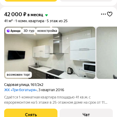
42 000
₽
в месяц
41 м²
1-комн. квартира
5 этаж из 25
3D-тур
новостройка
возможен торг
Садовая улица
,
161/2к2
ЖК «Три богатыря»
, 3 квартал 2016
Сдаётся 1-комнатная квартира площадью 41 кв.м. с
евроремонтом на 5 этаже в 25-этажном доме на срок от 11
месяцев. Из техники есть: Телевизор Духовой шкаф
Стиральная машина Холодильник Кондиционер
Снять
Чат