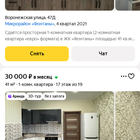
Воронежская улица
,
47Д
Микрорайон «Фонтаны»
, 4 квартал 2021
Сдаётся просторная 1-комнатная квартира (2-комнатная
квартира «евро» формата) в ЖК «Фонтаны» площадью 41 кв.м.
с качественным евроремонтом на 17 этаже в 24-этажном доме
на срок от 11 месяцев. Из техники есть: Стиральная машина
Снять
Чат
Холодильник
30 000
₽
в месяц
41 м²
1-комн. квартира
17 этаж из 19
3D-тур
без залога