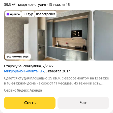
39,3 м²
квартира-студия
13 этаж из 16
3D-тур
новостройка
возможен торг
Старокубанская улица
,
2/23к2
Микрорайон «Фонтаны»
, 3 квартал 2017
Сдаётся студия площадью 39 кв.м. с евроремонтом на 13 этаже
в 16-этажном доме на срок от 11 месяцев. Из техники есть:
Телевизор Стиральная машина Холодильник Кондиционер
Сервис Яндекс Аренда
Дом - монолитный, окна выходят на улицу. В подъезде 2 лифта
- 1 грузовой и 1
Снять
Чат