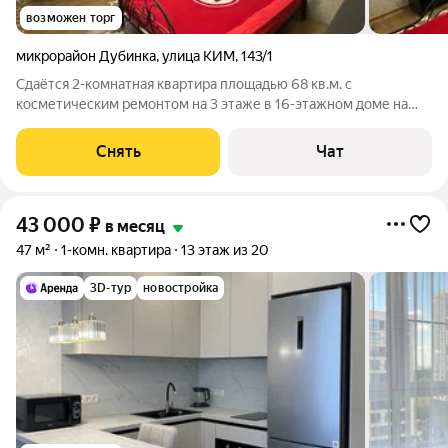
возможен торг
микрорайон Дубинка
,
улица КИМ
,
143/1
Сдаётся 2-комнатная квартира площадью 68 кв.м. с
косметическим ремонтом на 3 этаже в 16-этажном доме на
срок от 11 месяцев. Из техники есть: Телевизор Духовой шкаф
Стиральная машина Холодильник Кондиционер
Снять
Чат
Микроволновка Дом - монолитный, окна
43 000
₽
в месяц
47 м²
1-комн. квартира
13 этаж из 20
3D-тур
новостройка