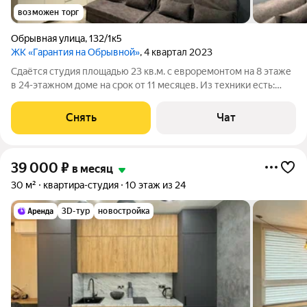
возможен торг
Обрывная улица
,
132/1к5
ЖК «Гарантия на Обрывной»
, 4 квартал 2023
Сдаётся студия площадью 23 кв.м. с евроремонтом на 8 этаже
в 24-этажном доме на срок от 11 месяцев. Из техники есть:
Телевизор Стиральная машина Холодильник Кондиционер
Микроволновка Дом - монолитный, окна выходят на улицу.
Снять
Чат
Есть консьерж. В
39 000
₽
в месяц
30 м²
квартира-студия
10 этаж из 24
3D-тур
новостройка