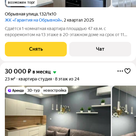
возможен торг
Обрывная улица
,
132/1к10
ЖК «Гарантия на Обрывной»
, 2 квартал 2025
Сдаётся 1-комнатная квартира площадью 47 кв.м. с
евроремонтом на 13 этаже в 20-этажном доме на срок от 11
месяцев. Из техники есть: Телевизор Духовой шкаф
Стиральная машина Холодильник Кондиционер
Снять
Чат
Микроволновка Дом - монолитный, окна выходят во
30 000
₽
в месяц
23 м²
квартира-студия
8 этаж из 24
3D-тур
новостройка