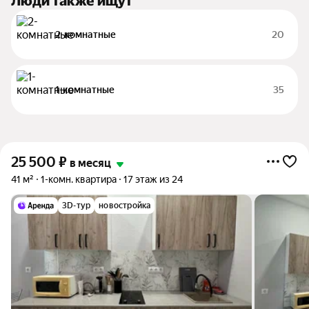
Люди также ищут
2-комнатные
20
1-комнатные
35
25 500
₽
в месяц
41 м²
1-комн. квартира
17 этаж из 24
3D-тур
новостройка