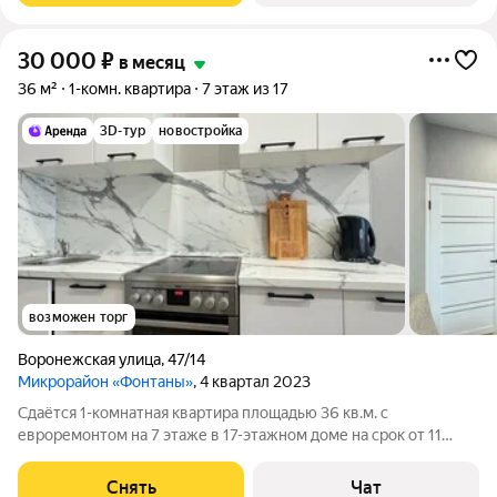
30 000
₽
в месяц
36 м²
1-комн. квартира
7 этаж из 17
3D-тур
новостройка
возможен торг
Воронежская улица
,
47/14
Микрорайон «Фонтаны»
, 4 квартал 2023
Сдаётся 1-комнатная квартира площадью 36 кв.м. с
евроремонтом на 7 этаже в 17-этажном доме на срок от 11
месяцев. Из техники есть: Телевизор Стиральная машина
Холодильник Кондиционер Микроволновка Пылесос Дом -
Снять
Чат