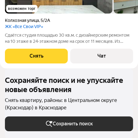
возможен торг
Колхозная улица
,
5/2А
ЖК «Все Свои VIP»
Сдаётся студия площадью 30 кв.м. с дизайнерским ремонтом
на 10 этаже в 24-этажном доме на срок от 11 месяцев. Из
техники есть: Телевизор Стиральная машина Холодильник
Кондиционер Дом - монолитный. Есть охрана. В подъезде 3
Снять
Чат
лифта - 1 грузовой и 2
Сохраняйте поиск и не упускайте
новые объявления
Снять квартиру, районы: в Центральном округе
(Краснодар) в Краснодаре
Сохранить поиск