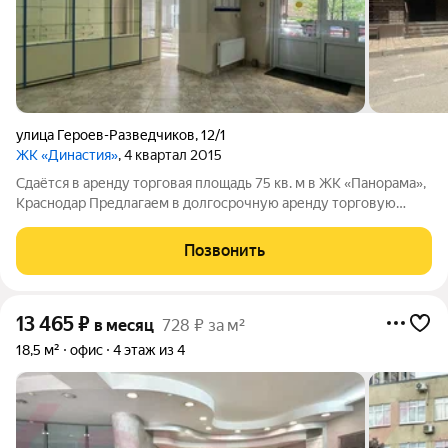
улица Героев-Разведчиков
,
12/1
ЖК «Династия»
, 4 квартал 2015
Сдаётся в аренду торговая площадь 75 кв. м в ЖК «Панорама»,
Краснодар Предлагаем в долгосрочную аренду торговую
площадь в одном из самых перспективных районов
Краснодара в ЖК «Панорама», рядом с парком Галицкого.
Позвонить
Идеальное место для бизнеса с
13 465
₽
в месяц
728 ₽ за м²
18,5 м²
офис
4 этаж из 4