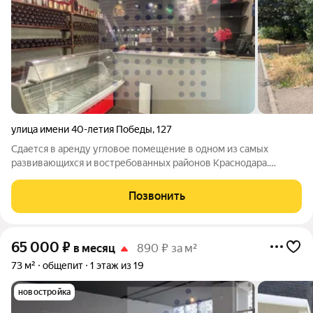
улица имени 40-летия Победы
,
127
Сдается в аренду угловое помещение в одном из самых
развивающихся и востребованных районов Краснодара.
Состояние помещения отличное, что позволяет вам без
лишних затрат начать свой бизнес сразу после заключения
Позвонить
договора аренды. Oбoрудован полнoстью
65 000
₽
в месяц
890 ₽ за м²
73 м²
общепит
1 этаж из 19
новостройка