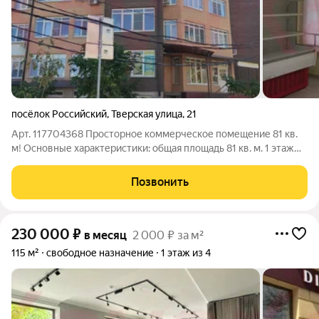
посёлок Российский
,
Тверская улица
,
21
Арт. 117704368 Просторное коммерческое помещение 81 кв.
м! Основные характеристики: общая площадь 81 кв. м. 1 этаж
жилого дома высота потолков 3 м свободная планировка
отдельный вход с улицы возможность размещения рекламы
Позвонить
Технические
230 000
₽
в месяц
2 000 ₽ за м²
115 м²
свободное назначение
1 этаж из 4