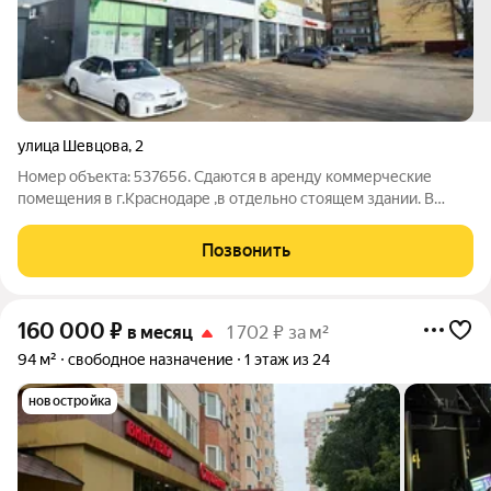
улица Шевцова
,
2
Номер объекта: 537656. Сдаются в аренду коммерческие
помещения в г.Краснодаре ,в отдельно стоящем здании. В
одной линейке с крупными арендаторами: Магнит, Пятерочка,
Хадыжи+, Красное и Белое и др. Площадь-60 м2. Цена-60 000
Позвонить
р Площадь- 100 м2. Цена-80
160 000
₽
в месяц
1 702 ₽ за м²
94 м²
свободное назначение
1 этаж из 24
новостройка