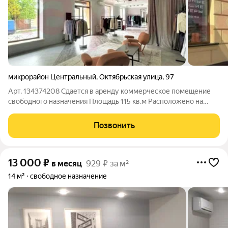
микрорайон Центральный
,
Октябрьская улица
,
97
Арт. 134374208 Сдается в аренду коммерческое помещение
свободного назначения Площадь 115 кв.м Расположено на
первом этаже жилого дома Фасад выходит на проездную
улицу Планировка свободная Витражное остекление В
Позвонить
помещении сделан качественный ремонт
13 000
₽
в месяц
929 ₽ за м²
14 м²
свободное назначение