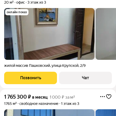
20 м²
офис
3 этаж из 3
онлайн показ
жилой массив Пашковский
,
улица Крупской
,
2/9
Позвонить
Чат
1 765 300
₽
в месяц
1 000 ₽ за м²
1765 м²
свободное назначение
1 этаж из 3