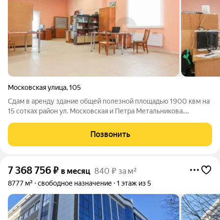
Московская улица
,
105
Сдам в аренду здание общей полезной площадью 1900 квм на
15 сотках район ул. Московская и Петра Метальникова.
Идеально подходит для образовательного или медицинского
учреждения - колледж, техникум, поликлиника, медицинский
Позвонить
или спортивный центр, также
7 368 756
₽
в месяц
840 ₽ за м²
8777 м²
свободное назначение
1 этаж из 5