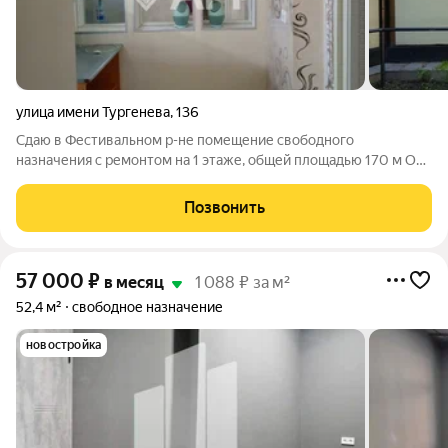
улица имени Тургенева
,
136
Сдаю в Фестивальном р-не помещение свободного
назначения с ремонтом на 1 этаже, общей площадью 170 м От
Собственника. Без комиссии - Центральный округ -
Фестивальный мкр - Первый этаж - Высокий пешеходный и
Позвонить
автомобильный трафик - Отдельный вход с
57 000
₽
в месяц
1 088 ₽ за м²
52,4 м²
свободное назначение
новостройка