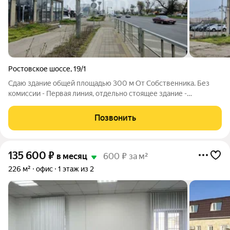
Ростовское шоссе
,
19/1
Сдаю здание общей площадью 300 м От Собственника. Без
комиссии - Первая линия, отдельно стоящее здание -
Интенсивный автомобильный трафик, удобные подъездные
пути, рядом остановка общественного транспорта - Арендные
Позвонить
каникулы и ремонт обсуждаются
135 600
₽
в месяц
600 ₽ за м²
226 м²
офис
1 этаж из 2