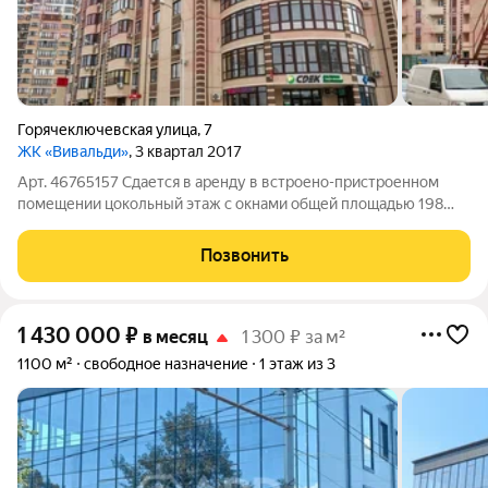
Горячеключевская улица
,
7
ЖК «Вивальди»
, 3 квартал 2017
Арт. 46765157 Сдается в аренду в встроено-пристроенном
помещении цокольный этаж с окнами общей площадью 198
Свободная планировка простой ремонт и чистовая отделка
Централизованные коммуникации Отведенная электрическая
Позвонить
мощность: 40 КВТ Помещение
1 430 000
₽
в месяц
1 300 ₽ за м²
1100 м²
свободное назначение
1 этаж из 3