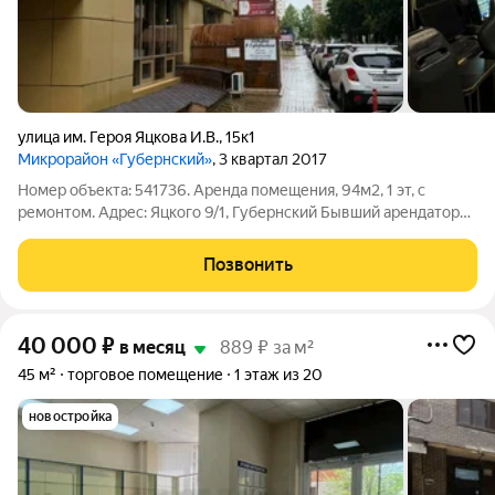
улица им. Героя Яцкова И.В.
,
15к1
Микрорайон «Губернский»
, 3 квартал 2017
Номер объекта: 541736. Аренда помещения, 94м2, 1 эт, с
ремонтом. Адрес: Яцкого 9/1, Губернский Бывший арендатор
компьютерный клуб Две входные группы. Две Вип комнаты,
зал опен спейс, санузел Центральные коммуникации. Сплит
Позвонить
система. Вытяжка
40 000
₽
в месяц
889 ₽ за м²
45 м²
торговое помещение
1 этаж из 20
новостройка