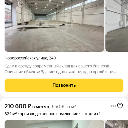
Новороссийская улица
,
240
Сдам в аренду современный склад для вашего бизнеса!
Описание объекта: Здание: одноэтажное, одно пролётное,
размеры 18121,4 м. Стены: железобетонные панели и газоблок
надёжность и долговечность. Кровля: утеплённая,
Позвонить
обеспечивает комфортный
210 600
₽
в месяц
650 ₽ за м²
324 м²
производственное помещение
1 этаж из 1