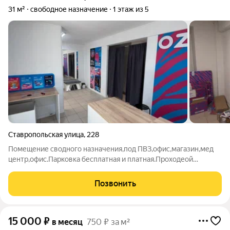
31 м²
свободное назначение
1 этаж из 5
Ставропольская улица
,
228
Помещение сводного назначения,под ПВЗ,офис,магазин,мед
центр,офис.Парковка бесплатная и платная.Проходеой
пешеходный трафик.Напротив Кубанского университета
Позвонить
15 000
₽
в месяц
750 ₽ за м²