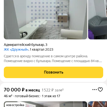
Адмиралтейский бульвар
,
3
ЖК «Дружный»
, 1 квартал 2023
Сдается в аренду помещение в самом центре района.
Помещение видно с бульвара. Помещение с площадью 84 кв.
м. и потолками высотой 3.5 м идеально подойдет для
различных видов деятельности-салон, офис, магазин, детский
Позвонить
центр и т.д. Помещение
70 000
₽
в месяц
1 522 ₽ за м²
46 м²
готовый бизнес
1 этаж из 17
новостройка