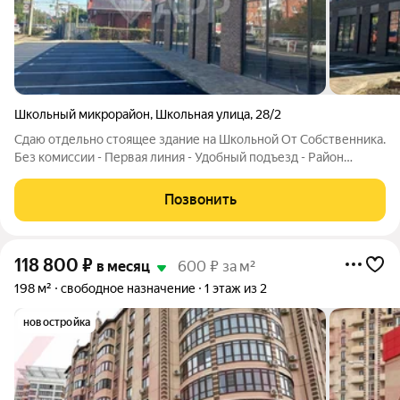
Школьный микрорайон
,
Школьная улица
,
28/2
Сдаю отдельно стоящее здание на Школьной От Собственника.
Без комиссии - Первая линия - Удобный подъезд - Район
высокой деловой активности - Витражные окна - Большая
парковка по периметру здания - Централизованная системы
Позвонить
вентиляции - Высокий
118 800
₽
в месяц
600 ₽ за м²
198 м²
свободное назначение
1 этаж из 2
новостройка