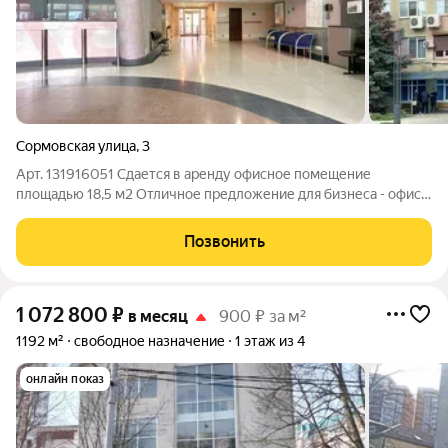
Сормовская улица
,
3
Арт. 131916051 Сдается в аренду офисное помещение
площадью 18,5 м2 Отличное предложение для бизнеса - офис
находится в четырёхэтажном здании на улице Сормовская,
рядом с ЖК "Патрики". Помещение подходит для размещения
Позвонить
административного офиса,
1 072 800
₽
в месяц
900 ₽ за м²
1192 м²
свободное назначение
1 этаж из 4
онлайн показ