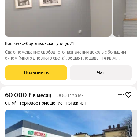
Восточно-Кругликовская улица
,
71
Сдаю помещение свободного назначения цоколь с большим
окном (много дневного света), общая площадь - 14 кв.м.
Густонаселенный и перспективный район с большим
трафиком. Свежий ремонт, кондиционер, центральное
Позвонить
Чат
отопление, с/у на этаже на 2 помещения,
60 000
₽
в месяц
1 000 ₽ за м²
60 м²
торговое помещение
1 этаж из 1