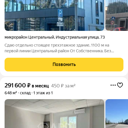
микрорайон Центральный
,
Индустриальная улица
,
73
Сдаю отдельно стоящее трехэтажное здание, 1100 м на
первой линии Центральный район От Собственника. Без
комиссии - Расположение: Центральный район, первая линия,
интенсивный пешеходный и автомобильный трафик, удобный
Позвонить
подъезд, рядом остановки
291 600
₽
в месяц
450 ₽ за м²
648 м²
склад
1 этаж из 1