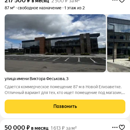
217 500
₽
в месяц
2 500 ₽ за м²
87 м²
свободное назначение
1 этаж из 2
улица имени Виктора Феськова
,
3
Сдается коммерческое помещение 87 м в Новой Елизаветке.
Отличный вариант для тех, кто ищет помещение под магазин,
торговое помещение, офис в аренду или помещение под салон
красоты в активно развивающемся районе Краснодара.
Позвонить
Помещение находится на
50 000
₽
в месяц
1 613 ₽ за м²