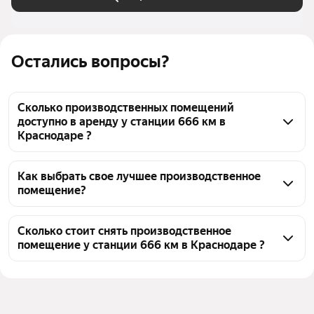
Остались вопросы?
Сколько производственных помещений
доступно в аренду у станции 666 км в
Краснодаре ?
На Яндекс Недвижимости у станции 666 км в 
Краснодаре доступно в аренду 10 
Как выбрать свое лучшее производственное
помещение?
производственных помещений, из них 6 
объявлений от агентств
Чтобы снять производственное помещение у 
станции 666 км, воспользуйтесь удобными 
Сколько стоит снять производственное
помещение у станции 666 км в Краснодаре ?
фильтрами и сортировкой для выбора среди 
предложений в выбранном районе
Цена за квадратный метр
650 — 1 522 ₽
Помимо удобной сортировки по цене аренды вы 
Площадь
46 — 1211 м²
можете отсортировать результаты по стоимости 