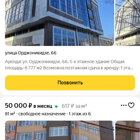
улица Орджоникидзе
,
66
Аренда! ул. Орджоникидзе, 66. 5-х этажное здание Общая
площадь: 8 777 м2 Возможна поэтажная сдача в аренду: 1 этаж:
1552.7 м2 - 1 863 240 руб. 2 этаж: 1700.8 м2 - парковка на 50
машин. 3 этаж: 1830.3 м2 - 1 830 300 руб. 4 этаж: 1835.5 м2 - 1
Позвонить
835 500
50 000
₽
в месяц
617 ₽ за м²
81 м²
свободное назначение
1 этаж из 6