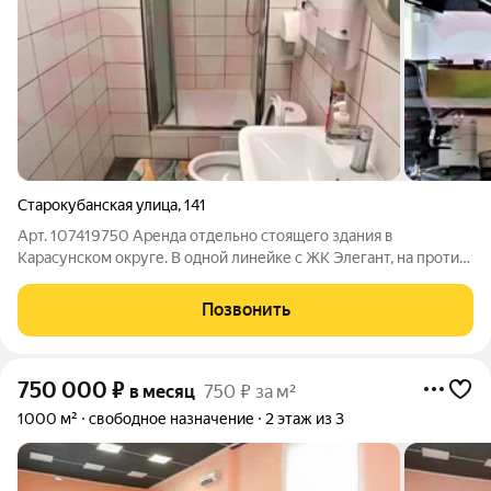
Старокубанская улица
,
141
Арт. 107419750 Аренда отдельно стоящего здания в
Карасунском округе. В одной линейке с ЖК Элегант, на против
ЖК Патрики и ЖК Режиссеротдельно стоящее здание фасад на
улицу общая площадь 936,5 кв.м. 3 этажа 4 отдельные входные
Позвонить
группы место для вывески
750 000
₽
в месяц
750 ₽ за м²
1000 м²
свободное назначение
2 этаж из 3