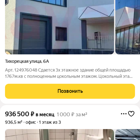
Тихорецкая улица
,
6А
Арт. 124976048 Сдается 3х этажное здание общей площадью
1767м.кв с полноценным цокольным этажом. Цокольный этаж
под складское помещение площадью 360м.кв., 1й этаж
панорамно остеклённые витражи, можно под выставочный
Позвонить
торговый зал площадь 360м.кв.. 2Й
936 500
₽
в месяц
1 000 ₽ за м²
936,5 м²
офис
1 этаж из 3