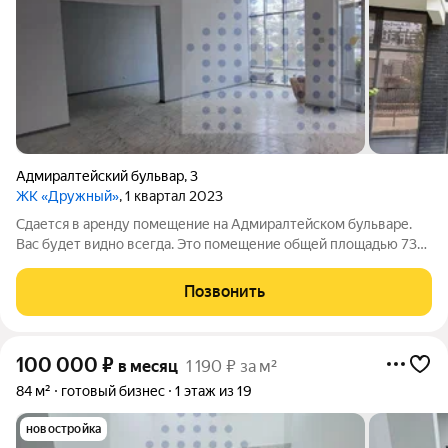
Адмиралтейский бульвар
,
3
ЖК «Дружный»
, 1 квартал 2023
Сдается в аренду помещение на Адмиралтейском бульваре.
Вас будет видно всегда. Это помещение общей площадью 73
кв. м. расположено на первом этаже. Это идеальный выбор для
тех, кто ищет пространство с возможностью свободной
Позвонить
адаптации под различные
100 000
₽
в месяц
1 190 ₽ за м²
84 м²
готовый бизнес
1 этаж из 19
новостройка