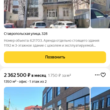
Ставропольская улица
,
328
Номер объекта: 621703. Аренда отдельно стоящего здания
1192 м 3-этажное здание с цоколем и эксплуатируемой
крышей на первой линии. Идеально подходит под ТЦ, клинику,
офис крупной компании, IT-хаб или гостиницу. Площадь 1192,1
Позвонить
м. 3 этажа + цоколь +
2 362 500
₽
в месяц
1 750 ₽ за м²
1350 м²
офис
1 этаж из 2