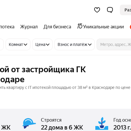
Ра
потека
Журнал
Для бизнеса
Уникальные акции
Комнат
Цена
Взнос и платёж
кой от застройщика ГК
нодаре
 квартиру с IT ипотекой площадью от 38 м² в Краснодаре по цене 
Строятся
Год осн
3 ЖК
22 дома в 6 ЖК
2013 г.