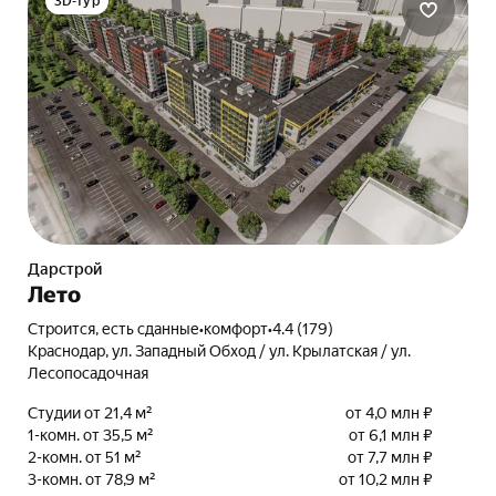
3D-тур
Дарстрой
Лето
Строится, есть сданные
•
комфорт
•
4.4 (179)
Краснодар, ул. Западный Обход / ул. Крылатская / ул.
Лесопосадочная
Студии от 21,4 м²
от 4,0 млн ₽
1-комн. от 35,5 м²
от 6,1 млн ₽
2-комн. от 51 м²
от 7,7 млн ₽
3-комн. от 78,9 м²
от 10,2 млн ₽