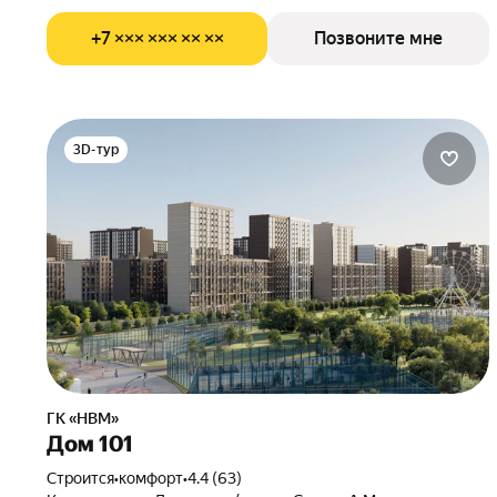
+7 ××× ××× ×× ××
Позвоните мне
3D-тур
ГК «НВМ»
Дом 101
Строится
•
комфорт
•
4.4 (63)