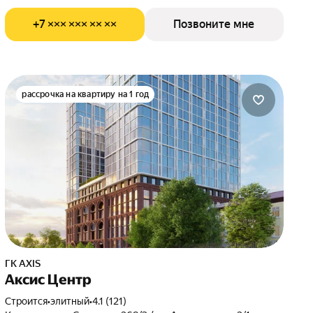
+7 ××× ××× ×× ××
Позвоните мне
рассрочка на квартиру на 1 год
ГК AXIS
Аксис Центр
Строится
•
элитный
•
4.1 (121)