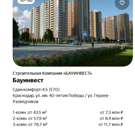
3D-тур
Строительная Компания «БАУИНВЕСТ»
Бауинвест
Сдан
•
комфорт
•
4.5 (570)
Краснодар, ул. им. 40-летия Победы / ул. Героев-
Разведчиков
1-комн. от 43,5 м²
от 7,3 млн ₽
2-комн. от 57,9 м²
от 8,4 млн ₽
3-комн. от 78,7 м²
от 11,7 млн ₽