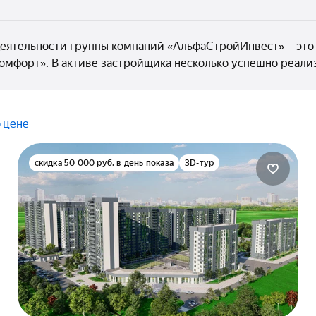
еятельности группы компаний «АльфаСтройИнвест» – это
омфорт». В активе застройщика несколько успешно реали
 цене
скидка 50 000 руб. в день показа
3D-тур