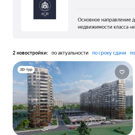
Основное направление д
недвижимости класса «к
2 новостройки:
по актуальности
по сроку сдачи
по
3D-тур