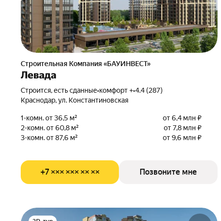
Строительная Компания «БАУИНВЕСТ»
Левада
Строится, есть сданные
•
комфорт +
•
4.4 (287)
Краснодар, ул. Константиновская
1-комн. от 36,5 м²
от 6,4 млн ₽
2-комн. от 60,8 м²
от 7,8 млн ₽
3-комн. от 87,6 м²
от 9,6 млн ₽
+7 ××× ××× ×× ××
Позвоните мне