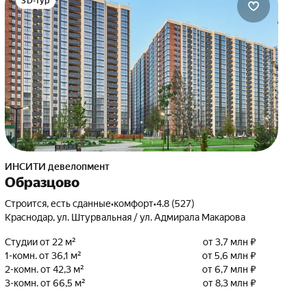
3D-тур
ИНСИТИ девелопмент
Образцово
Строится, есть сданные
•
комфорт
•
4.8 (527)
Краснодар, ул. Штурвальная / ул. Адмирала Макарова
Студии от 22 м²
от 3,7 млн ₽
1-комн. от 36,1 м²
от 5,6 млн ₽
2-комн. от 42,3 м²
от 6,7 млн ₽
3-комн. от 66,5 м²
от 8,3 млн ₽