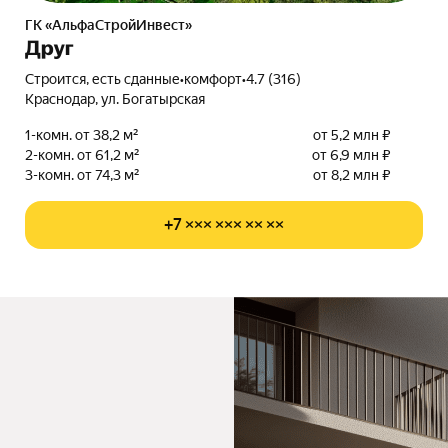
ГК «АльфаСтройИнвест»
Друг
Строится, есть сданные
•
комфорт
•
4.7 (316)
Краснодар, ул. Богатырская
1-комн. от 38,2 м²
от 5,2 млн ₽
2-комн. от 61,2 м²
от 6,9 млн ₽
3-комн. от 74,3 м²
от 8,2 млн ₽
+7 ××× ××× ×× ××