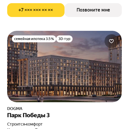
+7 ××× ××× ×× ××
Позвоните мне
семейная ипотека 3.5%
3D-тур
DOGMA
Парк Победы 3
Строится
•
комфорт