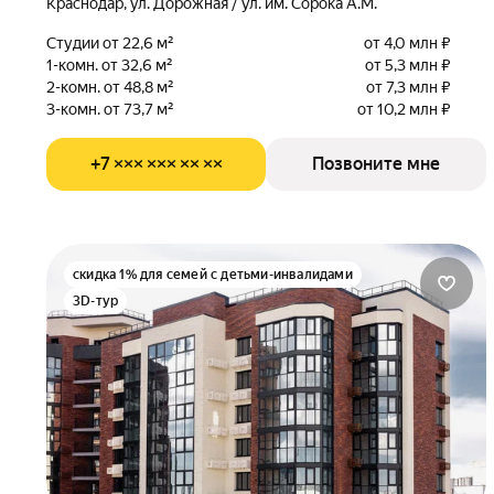
Краснодар, ул. Дорожная / ул. им. Сорока А.М.
Студии от 22,6 м²
от 4,0 млн ₽
1-комн. от 32,6 м²
от 5,3 млн ₽
2-комн. от 48,8 м²
от 7,3 млн ₽
3-комн. от 73,7 м²
от 10,2 млн ₽
+7 ××× ××× ×× ××
Позвоните мне
скидка 1% для семей с детьми-инвалидами
3D-тур