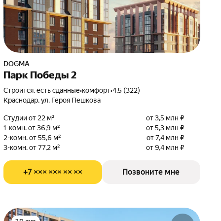
DOGMA
Парк Победы 2
Строится, есть сданные
•
комфорт
•
4.5 (322)
Краснодар, ул. Героя Пешкова
Студии от 22 м²
от 3,5 млн ₽
1-комн. от 36,9 м²
от 5,3 млн ₽
2-комн. от 55,6 м²
от 7,4 млн ₽
3-комн. от 77,2 м²
от 9,4 млн ₽
+7 ××× ××× ×× ××
Позвоните мне