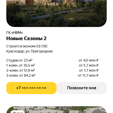
ГК «НВМ»
Новые Сезоны 2
Строится
•
эконом
•
3.9 (18)
Краснодар, ул. Пригородная
Студии от 23 м²
от 4,0 млн ₽
1-комн. от 35,5 м²
от 5,7 млн ₽
2-комн. от 51,9 м²
от 7,7 млн ₽
3-комн. от 84,2 м²
от 11,7 млн ₽
+7 ××× ××× ×× ××
Позвоните мне