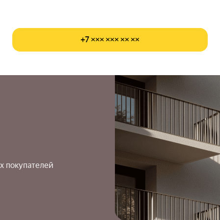
+7 ××× ××× ×× ××
х покупателей