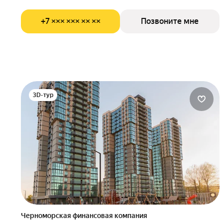
+7 ××× ××× ×× ××
Позвоните мне
3D-тур
Черноморская финансовая компания