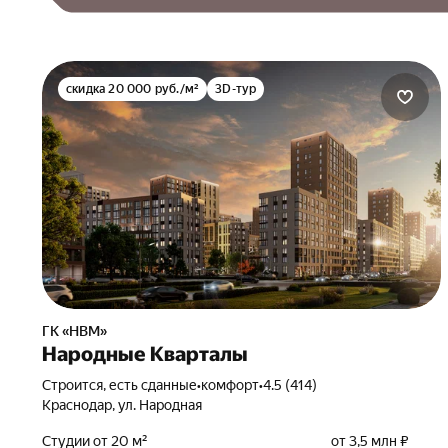
скидка 20 000 руб./м²
3D-тур
ГК «НВМ»
Народные Кварталы
Строится, есть сданные
•
комфорт
•
4.5 (414)
Краснодар, ул. Народная
Студии от 20 м²
от 3,5 млн ₽