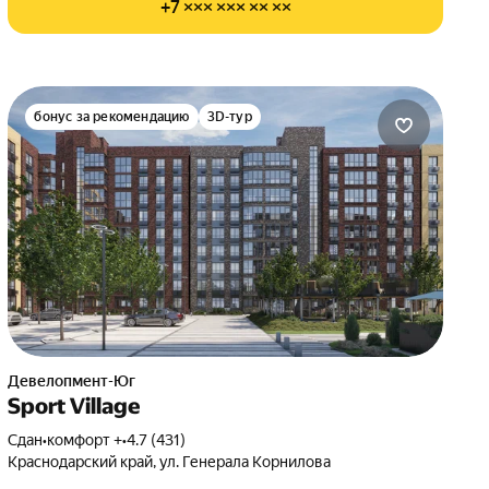
+7 ××× ××× ×× ××
бонус за рекомендацию
3D-тур
Девелопмент-Юг
Sport Village
Сдан
•
комфорт +
•
4.7 (431)
Краснодарский край, ул. Генерала Корнилова