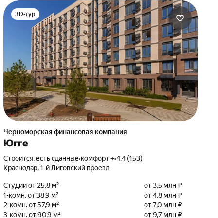
3D-тур
Черноморская финансовая компания
Югге
Строится, есть сданные
•
комфорт +
•
4.4 (153)
Краснодар, 1-й Лиговский проезд
Студии от 25,8 м²
от 3,5 млн ₽
1-комн. от 38,9 м²
от 4,8 млн ₽
2-комн. от 57,9 м²
от 7,0 млн ₽
3-комн. от 90,9 м²
от 9,7 млн ₽