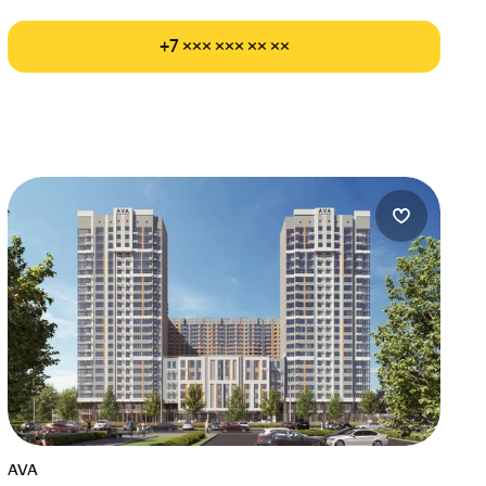
+7 ××× ××× ×× ××
AVA