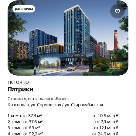
рассрочка
ГК ТОЧНО
Патрики
Строится, есть сданные
•
бизнес
Краснодар, ул. Сормовская / ул. Старокубанская
1-комн. от 37,4 м²
от 10,6 млн ₽
2-комн. от 37,6 м²
от 7,9 млн ₽
3-комн. от 69 м²
от 12,1 млн ₽
4-комн. от 92,2 м²
от 24,6 млн ₽