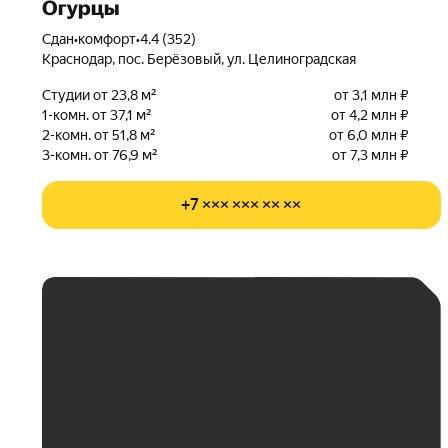
Огурцы
Сдан
•
комфорт
•
4.4 (352)
Краснодар, пос. Берёзовый, ул. Целиноградская
Студии от 23,8 м²
от 3,1 млн ₽
1-комн. от 37,1 м²
от 4,2 млн ₽
2-комн. от 51,8 м²
от 6,0 млн ₽
3-комн. от 76,9 м²
от 7,3 млн ₽
+7 ××× ××× ×× ××
ЕЖЕМЕСЯЧНЫЙ
ПЛАТЁЖ