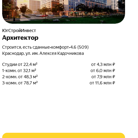
ЮгСтройИнвест
Архитектор
Строится, есть сданные
•
комфорт
•
4.6 (509)
Краснодар, ул. им. Алексея Кадочникова
Студии от 22,4 м²
от 4,3 млн ₽
1-комн. от 32,1 м²
от 6,0 млн ₽
2-комн. от 48,3 м²
от 7,9 млн ₽
3-комн. от 78,7 м²
от 11,6 млн ₽