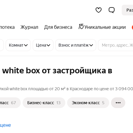
Ра
потека
Журнал
Для бизнеса
Уникальные акции
Комнат
Цена
Взнос и платёж
 white box от застройщика в
елкой white box площадью от 20 м² в Краснодаре по цене от 3 094 0
ласс
67
Бизнес-класс
13
Эконом-класс
5
 цене