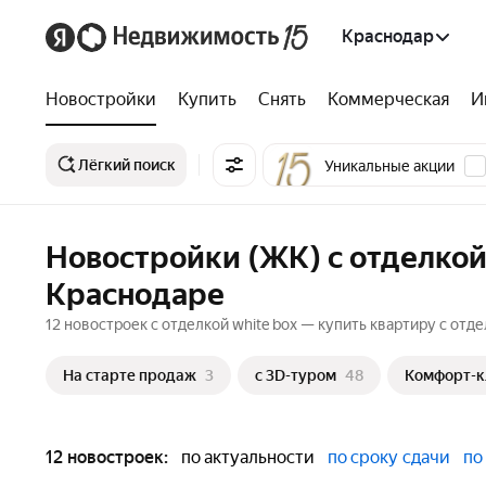
Краснодар
Новостройки
Купить
Снять
Коммерческая
И
Лёгкий поиск
Уникальные акции
Новостройки (ЖК) с отделкой
Краснодаре
12 новостроек с отделкой white box — купить квартиру с отд
На старте продаж
3
c 3D-туром
48
Комфорт-к
12 новостроек:
по актуальности
по сроку сдачи
по