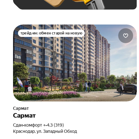
трейд-ин: обмен старой на новую
Сармат
Сармат
Сдан
•
комфорт +
•
4.3 (319)
Краснодар, ул. Западный Обход