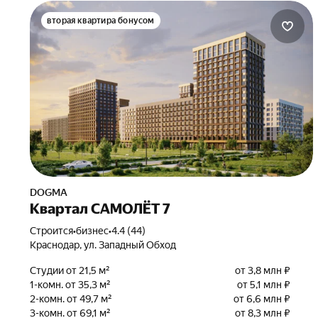
вторая квартира бонусом
DOGMA
Квартал САМОЛЁТ 7
Строится
•
бизнес
•
4.4 (44)
Краснодар, ул. Западный Обход
Студии от 21,5 м²
от 3,8 млн ₽
1-комн. от 35,3 м²
от 5,1 млн ₽
2-комн. от 49,7 м²
от 6,6 млн ₽
3-комн. от 69,1 м²
от 8,3 млн ₽