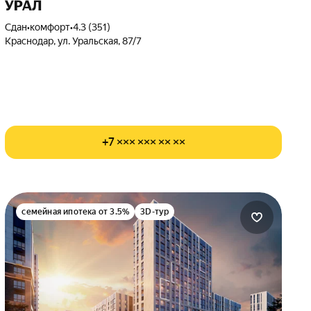
УРАЛ
Сдан
•
комфорт
•
4.3 (351)
Краснодар, ул. Уральская, 87/7
+7 ××× ××× ×× ××
семейная ипотека от 3.5%
3D-тур