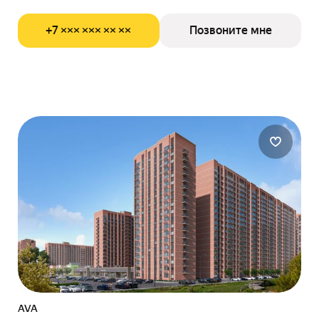
+7 ××× ××× ×× ××
Позвоните мне
AVA