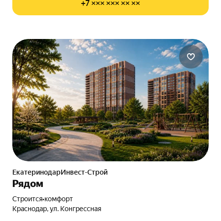
+7 ××× ××× ×× ××
ЕкатеринодарИнвест-Строй
Рядом
Строится
•
комфорт
Краснодар, ул. Конгрессная