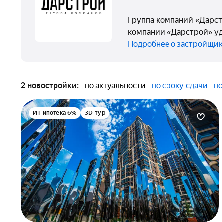
Группа компаний «Дарст
компании «Дарстрой» уд
Подробнее о застройщи
2 новостройки:
по актуальности
по сроку сдачи
по
ИТ-ипотека 6%
3D-тур