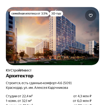
семейная ипотека от 3.5%
3D-тур
ЮгСтройИнвест
Архитектор
Строится, есть сданные
•
комфорт
•
4.6 (509)
Краснодар, ул. им. Алексея Кадочникова
Студии от 22,4 м²
от 4,3 млн ₽
1-комн. от 32,1 м²
от 6,0 млн ₽