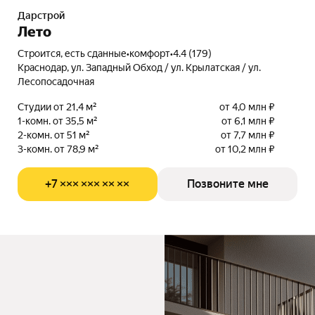
Дарстрой
Лето
Строится, есть сданные
•
комфорт
•
4.4 (179)
Краснодар, ул. Западный Обход / ул. Крылатская / ул.
Лесопосадочная
Студии от 21,4 м²
от 4,0 млн ₽
1-комн. от 35,5 м²
от 6,1 млн ₽
2-комн. от 51 м²
от 7,7 млн ₽
3-комн. от 78,9 м²
от 10,2 млн ₽
+7 ××× ××× ×× ××
Позвоните мне