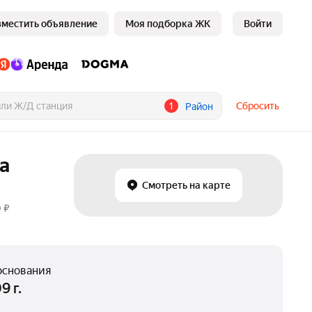
зместить объявление
Моя подборка ЖК
Войти
1
Сбросить
Район
а
Смотреть на карте
 ₽
основания
9 г.