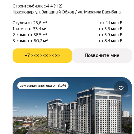
Строится
•
бизнес
•
4.4 (112)
Краснодар, ул. Западный Обход / ул. Михаила Барибана
Студии от 23,6 м²
от 4,1 млн ₽
1-комн. от 33,4 м²
от 5,3 млн ₽
2-комн. от 38,5 м²
от 5,9 млн ₽
3-комн. от 60,7 м²
от 8,4 млн ₽
+7 ××× ××× ×× ××
Позвоните мне
семейная ипотека от 3.5%