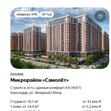
скидка до 30%
3D-тур
DOGMA
Микрорайон «Самолёт»
Строится, есть сданные
•
комфорт
•
4.9 (4597)
Краснодар, ул. Западный Обход
Студии от 19,7 м²
от 4,1 млн ₽
1-комн. от 34,4 м²
от 5,2 млн ₽