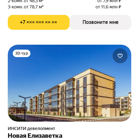
2-комн. от 48,3 м²
от 7,9 млн ₽
3-комн. от 78,7 м²
от 11,6 млн ₽
+7 ××× ××× ×× ××
Позвоните мне
3D-тур
ИНСИТИ девелопмент
Новая Елизаветка