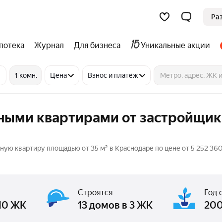
Ра
потека
Журнал
Для бизнеса
Уникальные акции
1 комн.
Цена
Взнос и платёж
тными квартирами от застройщик
ую квартиру площадью от 35 м² в Краснодаре по цене от 5 252 360
Строятся
Год 
 10 ЖК
13 домов в 3 ЖК
200