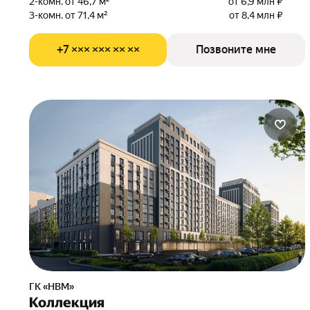
2-комн. от 46,7 м²
от 6,9 млн ₽
3-комн. от 71,4 м²
от 8,4 млн ₽
+7 ××× ××× ×× ××
Позвоните мне
ГК «НВМ»
Коллекция