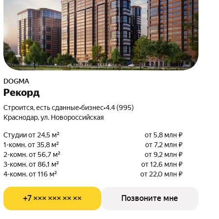
DOGMA
Рекорд
Строится, есть сданные
•
бизнес
•
4.4 (995)
Краснодар, ул. Новороссийская
Студии от 24,5 м²
от 5,8 млн ₽
1-комн. от 35,8 м²
от 7,2 млн ₽
2-комн. от 56,7 м²
от 9,2 млн ₽
3-комн. от 86,1 м²
от 12,6 млн ₽
4-комн. от 116 м²
от 22,0 млн ₽
+7 ××× ××× ×× ××
Позвоните мне