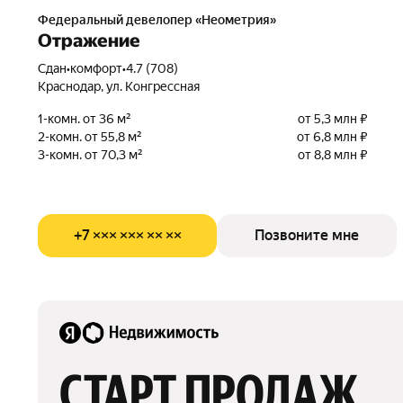
Федеральный девелопер «Неометрия»
Отражение
Сдан
•
комфорт
•
4.7 (708)
Краснодар, ул. Конгрессная
1-комн. от 36 м²
от 5,3 млн ₽
2-комн. от 55,8 м²
от 6,8 млн ₽
3-комн. от 70,3 м²
от 8,8 млн ₽
+7 ××× ××× ×× ××
Позвоните мне
СТАРТ ПРОДАЖ