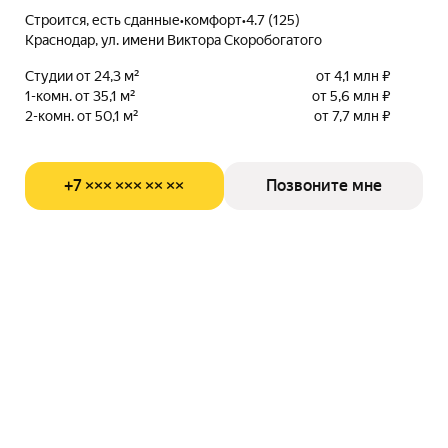
Строится, есть сданные
•
комфорт
•
4.7 (125)
Краснодар, ул. имени Виктора Скоробогатого
Студии от 24,3 м²
от 4,1 млн ₽
1-комн. от 35,1 м²
от 5,6 млн ₽
2-комн. от 50,1 м²
от 7,7 млн ₽
+7 ××× ××× ×× ××
Позвоните мне