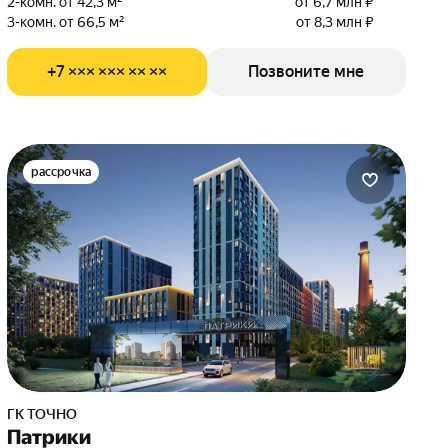
2-комн. от 42,3 м²
от 6,7 млн ₽
3-комн. от 66,5 м²
от 8,3 млн ₽
+7 ××× ××× ×× ××
Позвоните мне
рассрочка
ГК ТОЧНО
Патрики