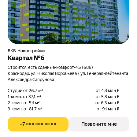
ВКБ-Новостройки
Квартал №6
Строится, есть сданные
•
комфорт
•
4.5 (686)
Краснодар, ул. Николая Воробьёва / ул. Генерал-лейтенанта
Александра Сапрунова
Студии от 26,7 м²
от 4,3 млн ₽
1-комн. от 37,1 м²
от 5,3 млн ₽
2-комн. от 54 м²
от 6,5 млн ₽
3-комн. от 81,7 м²
от 9,1 млн ₽
+7 ××× ××× ×× ××
Позвоните мне