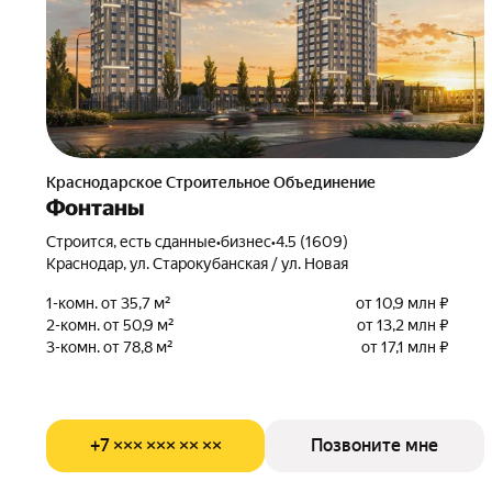
Краснодарское Строительное Объединение
Фонтаны
Строится, есть сданные
•
бизнес
•
4.5 (1609)
Краснодар, ул. Старокубанская / ул. Новая
1-комн. от 35,7 м²
от 10,9 млн ₽
2-комн. от 50,9 м²
от 13,2 млн ₽
3-комн. от 78,8 м²
от 17,1 млн ₽
+7 ××× ××× ×× ××
Позвоните мне