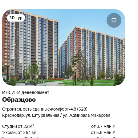
3D-тур
ИНСИТИ девелопмент
Образцово
Строится, есть сданные
•
комфорт
•
4.8 (528)
Краснодар, ул. Штурвальная / ул. Адмирала Макарова
Студии от 22 м²
от 3,7 млн ₽
1-комн. от 36,1 м²
от 5,6 млн ₽