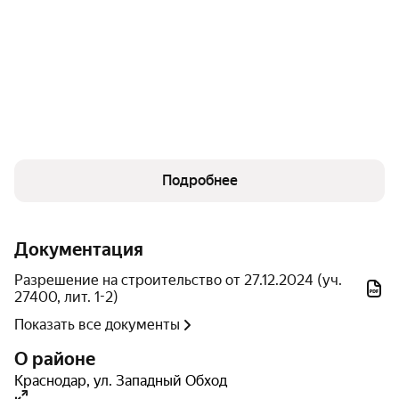
поликлиника для взрослых и детей;
спортивный кластер под открытым небом;
центр боевых искусств;
детские акваклубы;
Подробнее
гимнастический центр;
танцевальные студии;
Документация
Разрешение на строительство от 27.12.2024 (уч.
студии растяжки и йоги.
27400, лит. 1-2)
Показать все документы
В планах — строительство школы на 1 700 учеников.
О районе
Архитектура
Краснодар
,
ул. Западный Обход