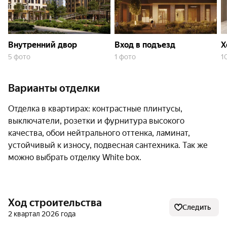
На территории комплекса обустроены детские
площадки для детей разных возрастов, а также
спортивные площадки с безопасным резиновым
покрытием: мини-футбольные, волейбольные и
Внутренний двор
Вход в подъезд
Х
баскетбольные. Есть уличные тренажёры, теннисные
5 фото
1 фото
1
столы, воркаут-комплексы, велодорожки и даже
боксёрский ринг. Предусмотрена площадка и для
параспортсменов.
Варианты отделки
Отделка в квартирах: контрастные плинтусы,
Зелёные зоны комплекса украшены
выключатели, розетки и фурнитура высокого
гипоаллергенными растениями, устойчивыми к
качества, обои нейтрального оттенка, ламинат,
местным условиям: магнолиями, кедрами,
устойчивый к износу, подвесная сантехника. Так же
прибрежными ивами и другими деревьями и
можно выбрать отделку White box.
кустарниками. Дорожки вымощены материалами с
природной фактурой.
Рядом с комплексом находятся социальные объекты:
Ход строительства
Следить
2 квартал 2026 года
детский сад на 230 воспитанников;