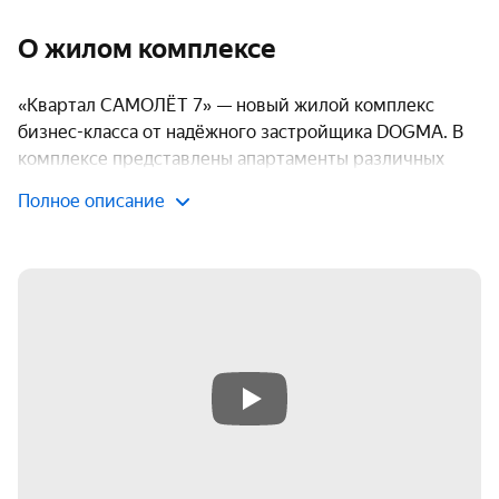
О жилом комплексе
«Квартал САМОЛЁТ 7» — новый жилой комплекс
бизнес-класса от надёжного застройщика DOGMA. В
комплексе представлены апартаменты различных
планировок — от студий до трёхкомнатных, что
Полное описание
позволяет выбрать оптимальный вариант для каждого
покупателя.
Транспортная доступность
Транспортная доступность — одно из ключевых
преимуществ «Квартала САМОЛЁТ 7». В районе
комплекса расположено 9 остановок общественного
транспорта, откуда ходят городские автобусы, что
позволяет быстро добраться до любой точки города.