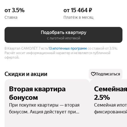
от 3.5%
от 15 464 ₽
Ставка
Платёж в месяц
Подобрать квартиру
с льготной ипотекой
В Квартал САМОЛЁТ 7 есть
13 ипотечных программ
со ставкой от 3.5%.
Расчёт носит информационный характер и не является публичной
офертой.
Скидки и акции
Подписаться
Вторая квартира
Семейная
бонусом
2.5%
При покупке квартиры — вторая
Семейная ипот
бонусом. Акция действует при
фиксированной
условии единовременного
весь срок кред
заключения договоров долевого
16.846% до 19.