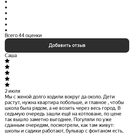
людей или молодых пар. Однокомнатные квартиры
площадью от 35,3 до 44,2 м² предлагают простор и
комфорт. Двухкомнатные и трёхкомнатные квартиры
предоставляют ещё больше пространства.
Всего 44 оценки
Добавить отзыв
Саша
2 июля
Мы с женой долго ходили вокруг да около. Дети
растут, нужна квартира побольше, и главное , чтобы
школа была рядом, а не возить через весь город. В
седьмую очередь зашли ещё на
котловане, по цене
так вышло заметно выгоднее. Погуляли по уже
сданным очередям, посмотрели, как там живут:
школы и садики работают, бульвар с фонтаном есть,