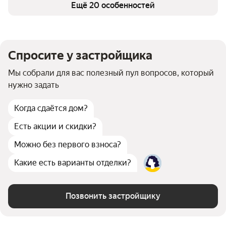
Кладовые
Ещё 20 особенностей
есть
Безбарьерная среда
есть
Фитнес-центр
есть
Детская площадка
есть
Спортивная площадка
есть
Парк на территории
Спросите у застройщика
есть
Видеонаблюдение
есть
Закрытая территория
есть
Мы собрали для вас полезный пул вопросов, который
WI-Fi
есть
нужно задать
Противопожарная система
есть
Умный дом
есть
Когда сдаётся дом?
Детская комната
есть
Есть акции и скидки?
Можно без первого взноса?
Какие есть варианты отделки?
Позвонить застройщику