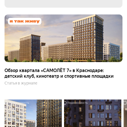
Для тех, кто планирует поездки на море или в другие
регионы, будет удобен близкий выезд мимо станицы
Елизаветинской в сторону побережья Чёрного моря
— в Голубицкую или Анапу, на Крымский мост и
далее в Крым.
До крупного торгового центра «Красная площадь»
можно доехать за 15 минут, до гипермаркета «Лента»
— за 6 минут, а до торгового центра «Западный» — за
10 минут.
Обзор квартала «САМОЛЁТ 7» в Краснодаре:
детский клуб, кинотеатр и спортивные площадки
Инфраструктура
Статья в журнале
В «Квартале САМОЛЁТ 7» предусмотрено всё
необходимое для комфортной жизни. Для
автовладельцев доступен подземный паркинг на 2
232 места.