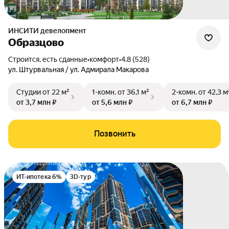
ИНСИТИ девелопмент
Образцово
Строится, есть сданные
•
комфорт
•
4.8 (528)
ул. Штурвальная / ул. Адмирала Макарова
Студии
от 22 м²
1-комн.
от 36,1 м²
2-комн.
от 42,3 м
от 3,7 млн ₽
от 5,6 млн ₽
от 6,7 млн ₽
Позвонить
ИТ-ипотека 6%
3D-тур