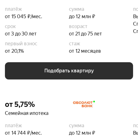
платёж
сумма
п
от 15 045 ₽/мес.
до 12 млн ₽
В
С
срок
возраст
С
от 3 до 30 лет
от 21 до 75 лет
первый взнос
стаж
от 20,1%
от 12 месяцев
Подобрать квартиру
от 5,75%
Семейная ипотека
платёж
сумма
п
от 14 744 ₽/мес.
до 12 млн ₽
В