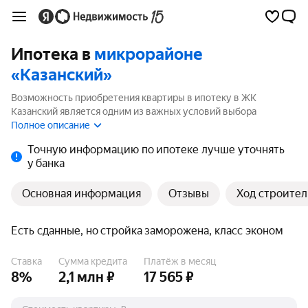
Ипотека в
микрорайоне
«Казанский»
Возможность приобретения квартиры в ипотеку в ЖК
Казанский является одним из важных условий выбора
квартиры. На странице мы собрали программы кредитования
Полное описание
банков для покупки квартиры в ипотеку от 3.5%.
Точную информацию по ипотеке лучше уточнять
у банка
Основная информация
Отзывы
Ход строител
Есть сданные, но стройка заморожена, класс эконом
Ставка
Сумма кредита
Платёж в месяц
8%
2,1 млн ₽
17 565 ₽