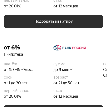
первый взнос
стаж
от 20,01%
от 12 месяцев
Подобрать квартиру
от 6%
IT-ипотека
платёж
сумма
п
от 15 045 ₽/мес.
до 9 млн ₽
С
С
срок
возраст
от 1 до 30 лет
от 21 до 50 лет
первый взнос
стаж
от 20,01%
от 12 месяцев