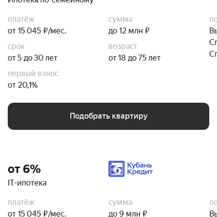
платёж
сумма
п
от 15 045 ₽/мес.
до 12 млн ₽
В
С
срок
возраст
С
от 5 до 30 лет
от 18 до 75 лет
первый взнос
от 20,1%
Подобрать квартиру
от 6%
IT-ипотека
платёж
сумма
п
от 15 045 ₽/мес.
до 9 млн ₽
В