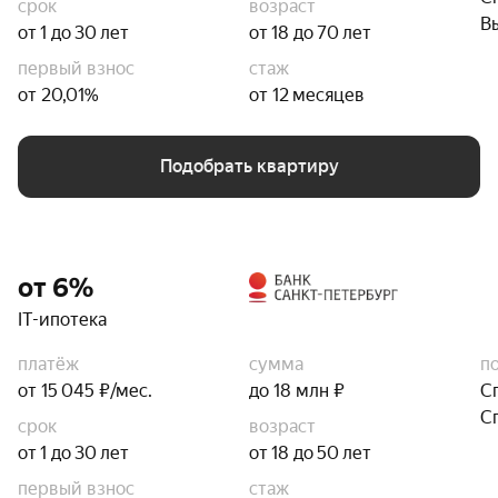
срок
возраст
В
от 1 до 30 лет
от 18 до 70 лет
первый взнос
стаж
от 20,01%
от 12 месяцев
Подобрать квартиру
от 6%
IT-ипотека
платёж
сумма
п
от 15 045 ₽/мес.
до 18 млн ₽
С
С
срок
возраст
от 1 до 30 лет
от 18 до 50 лет
первый взнос
стаж