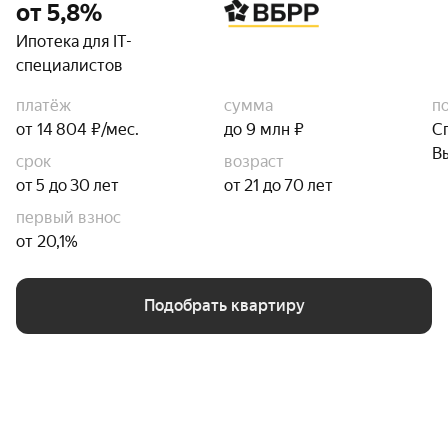
от 5,8%
Ипотека для IT-
специалистов
платёж
сумма
п
от 14 804 ₽/мес.
до 9 млн ₽
С
В
срок
возраст
от 5 до 30 лет
от 21 до 70 лет
первый взнос
от 20,1%
Подобрать квартиру