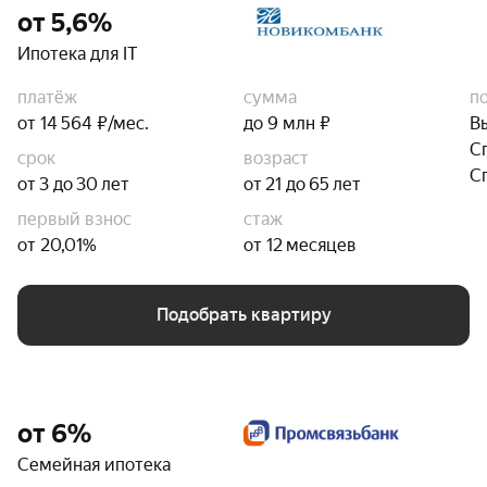
от 5,6%
Ипотека для IT
платёж
сумма
п
от 14 564 ₽/мес.
до 9 млн ₽
В
С
срок
возраст
С
от 3 до 30 лет
от 21 до 65 лет
первый взнос
стаж
от 20,01%
от 12 месяцев
Подобрать квартиру
от 6%
Семейная ипотека