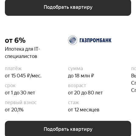
Подобрать квартиру
от 6%
Ипотека для IT-
специалистов
платёж
сумма
п
от 15 045 ₽/мес.
до 18 млн ₽
В
С
срок
возраст
С
от 1 до 30 лет
от 20 до 80 лет
первый взнос
стаж
от 20,1%
от 12 месяцев
Подобрать квартиру