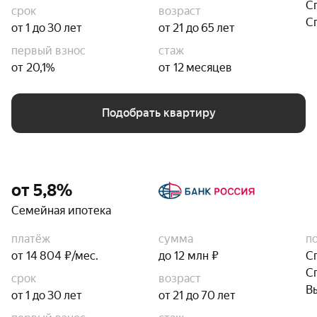
С
срок
возраст
С
от 1 до 30 лет
от 21 до 65 лет
первый взнос
стаж
от 20,1%
от 12 месяцев
Подобрать квартиру
от 5,8%
Семейная ипотека
платёж
сумма
п
от 14 804 ₽/мес.
до 12 млн ₽
С
С
срок
возраст
В
от 1 до 30 лет
от 21 до 70 лет