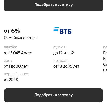
Подобрать квартиру
от 6%
Семейная ипотека
платёж
сумма
п
от 15 045 ₽/мес.
до 12 млн ₽
Б
В
срок
возраст
С
от 1 до 30 лет
от 18 до 75 лет
С
первый взнос
от 20,1%
Подобрать квартиру