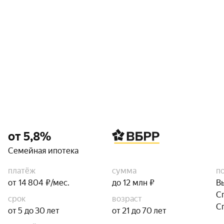
от 5,8%
Семейная ипотека
платёж
сумма
п
от 14 804 ₽/мес.
до 12 млн ₽
В
С
срок
возраст
С
от 5 до 30 лет
от 21 до 70 лет