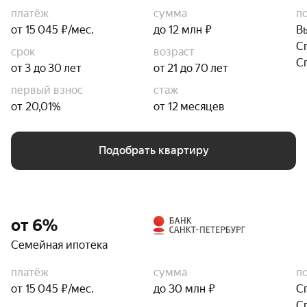
платёж
сумма
п
от 15 045 ₽/мес.
до 12 млн ₽
В
С
срок
возраст
С
от 3 до 30 лет
от 21 до 70 лет
первый взнос
стаж
от 20,01%
от 12 месяцев
Подобрать квартиру
от 6%
Семейная ипотека
платёж
сумма
п
от 15 045 ₽/мес.
до 30 млн ₽
С
С