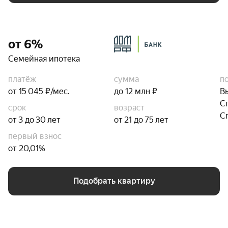
от 6%
Семейная ипотека
платёж
сумма
п
от 15 045 ₽/мес.
до 12 млн ₽
В
С
срок
возраст
С
от 3 до 30 лет
от 21 до 75 лет
первый взнос
от 20,01%
Подобрать квартиру