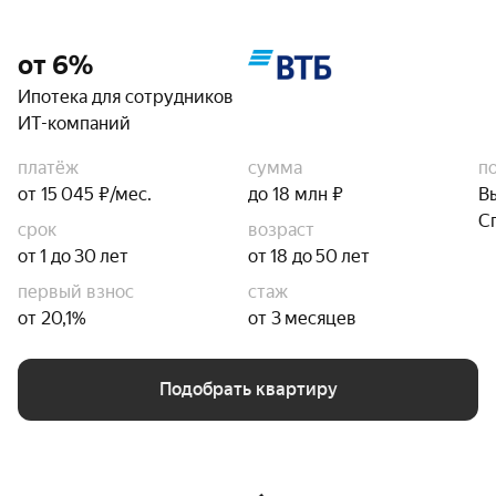
от 6%
Ипотека для сотрудников
ИТ-компаний
платёж
сумма
п
от 15 045 ₽/мес.
до 18 млн ₽
В
С
срок
возраст
от 1 до 30 лет
от 18 до 50 лет
первый взнос
стаж
от 20,1%
от 3 месяцев
Подобрать квартиру