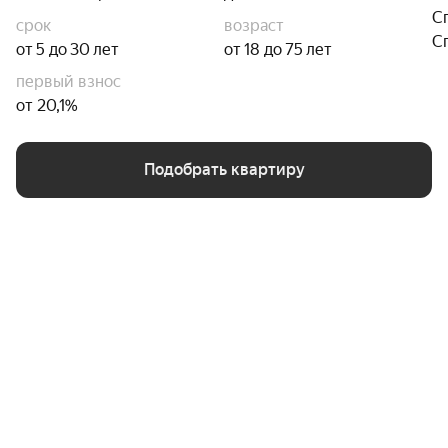
С
срок
возраст
С
от 5 до 30 лет
от 18 до 75 лет
первый взнос
от 20,1%
Подобрать квартиру