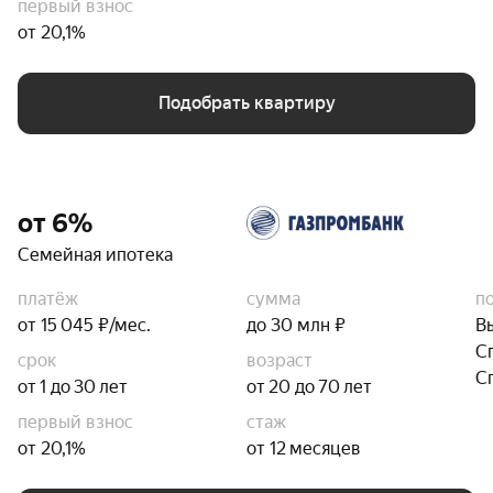
первый взнос
от 20,1%
Подобрать квартиру
от 6%
Семейная ипотека
платёж
сумма
п
от 15 045 ₽/мес.
до 30 млн ₽
В
С
срок
возраст
С
от 1 до 30 лет
от 20 до 70 лет
первый взнос
стаж
от 20,1%
от 12 месяцев