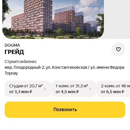
DOGMA
ГРЕЙД
Строится
•
бизнес
мкр. Плодородный-2
,
ул. Константиновская / ул. имени Федора
Торнау
Студии
от 20,7 м²
1-комн.
от 31,3 м²
2-комн.
от 46 м
от 3,3 млн ₽
от 4,5 млн ₽
от 6,5 млн ₽
Позвонить