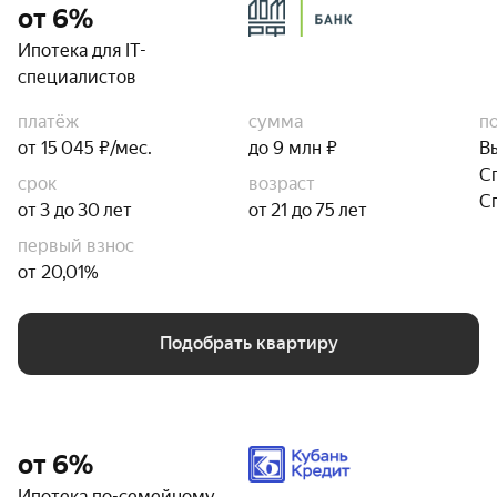
от 6%
Ипотека для IT-
специалистов
платёж
сумма
п
от 15 045 ₽/мес.
до 9 млн ₽
В
С
срок
возраст
С
от 3 до 30 лет
от 21 до 75 лет
первый взнос
от 20,01%
Подобрать квартиру
от 6%
Ипотека по-семейному