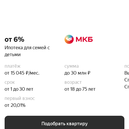
от 6%
Ипотека для семей с
детьми
платёж
сумма
п
от 15 045 ₽/мес.
до 30 млн ₽
В
С
срок
возраст
С
от 1 до 30 лет
от 18 до 75 лет
первый взнос
от 20,01%
Подобрать квартиру