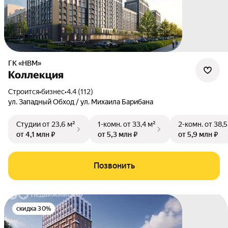
ГК «НВМ»
Коллекция
Строится
•
бизнес
•
4.4 (112)
ул. Западный Обход / ул. Михаила Барибана
Студии
от 23,6 м²
1-комн.
от 33,4 м²
2-комн.
от 38,5
от 4,1 млн ₽
от 5,3 млн ₽
от 5,9 млн ₽
Позвонить
скидка 30%