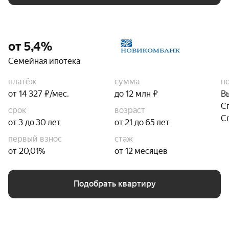
от 5,4%
Семейная ипотека
платёж
сумма
п
от 14 327 ₽/мес.
до 12 млн ₽
В
С
срок
возраст
С
от 3 до 30 лет
от 21 до 65 лет
первый взнос
стаж
от 20,01%
от 12 месяцев
Подобрать квартиру