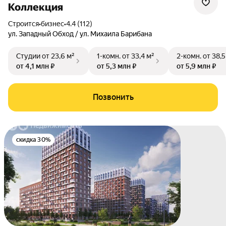
Коллекция
Строится
•
бизнес
•
4.4 (112)
ул. Западный Обход / ул. Михаила Барибана
Студии
от 23,6 м²
1-комн.
от 33,4 м²
2-комн.
от 38,5
от 4,1 млн ₽
от 5,3 млн ₽
от 5,9 млн ₽
Позвонить
скидка 30%