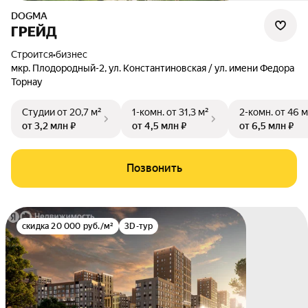
DOGMA
ГРЕЙД
Строится
•
бизнес
мкр. Плодородный-2
,
ул. Константиновская / ул. имени Федора
Торнау
Студии
от 20,7 м²
1-комн.
от 31,3 м²
2-комн.
от 46 м
от 3,2 млн ₽
от 4,5 млн ₽
от 6,5 млн ₽
Позвонить
скидка 20 000 руб./м²
3D-тур