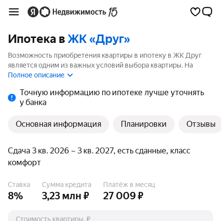
Ипотека в
ЖК «Друг»
Возможность приобретения квартиры в ипотеку в ЖК Друг
является одним из важных условий выбора квартиры. На
странице мы собрали программы кредитования банков для
Полное описание
покупки квартиры в ипотеку от 5.99%.
Точную информацию по ипотеке лучше уточнять
у банка
Основная информация
Планировки
Отзывы
Сдача 3 кв. 2026 – 3 кв. 2027, есть сданные, класс
комфорт
Ставка
Сумма кредита
Платёж в месяц
8%
3,23 млн ₽
27 009 ₽
Стоимость квартиры, ₽