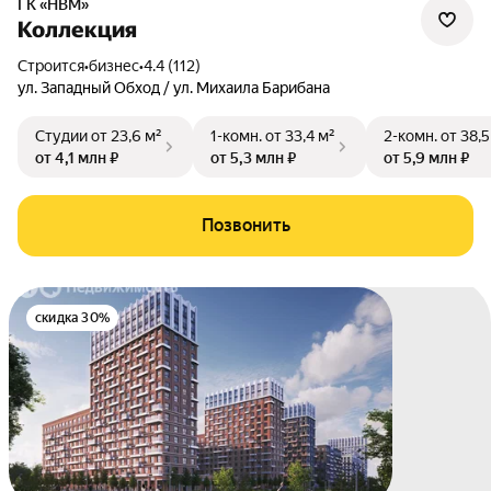
ГК «НВМ»
Коллекция
Строится
•
бизнес
•
4.4 (112)
ул. Западный Обход / ул. Михаила Барибана
Студии
от 23,6 м²
1-комн.
от 33,4 м²
2-комн.
от 38,5
от 4,1 млн ₽
от 5,3 млн ₽
от 5,9 млн ₽
Позвонить
скидка 30%