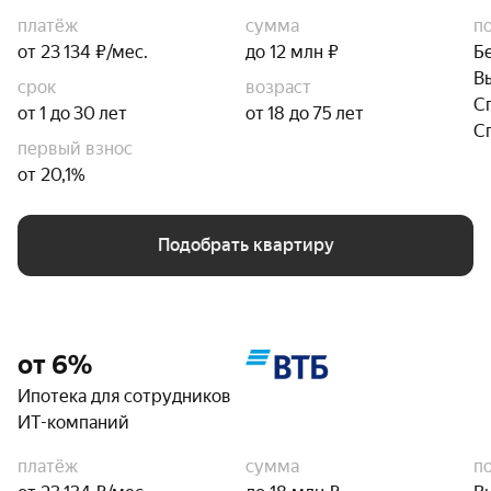
платёж
сумма
п
от 23 134 ₽/мес.
до 12 млн ₽
Б
В
срок
возраст
С
от 1 до 30 лет
от 18 до 75 лет
С
первый взнос
от 20,1%
Подобрать квартиру
от 6%
Ипотека для сотрудников
ИТ-компаний
платёж
сумма
п