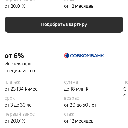
от 20,01%
от 12 месяцев
Подобрать квартиру
от 6%
Ипотека для IT
специалистов
платёж
сумма
п
от 23 134 ₽/мес.
до 18 млн ₽
С
С
срок
возраст
от 3 до 30 лет
от 20 до 50 лет
первый взнос
стаж
от 20,01%
от 12 месяцев