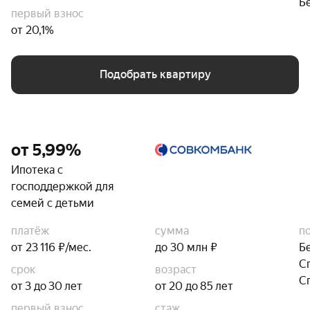
Б
первый взнос
от 20,1%
Подобрать квартиру
от 5,99%
Ипотека с
господдержкой для
семей с детьми
платёж
сумма
п
от 23 116 ₽/мес.
до 30 млн ₽
Б
С
срок
возраст
С
от 3 до 30 лет
от 20 до 85 лет
первый взнос
стаж