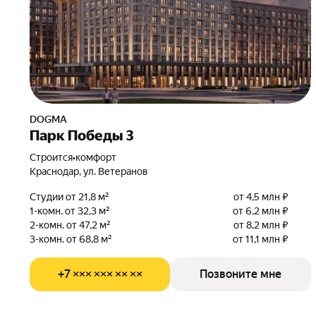
DOGMA
Парк Победы 3
Строится
•
комфорт
Краснодар, ул. Ветеранов
Студии от 21,8 м²
от 4,5 млн ₽
1-комн. от 32,3 м²
от 6,2 млн ₽
2-комн. от 47,2 м²
от 8,2 млн ₽
3-комн. от 68,8 м²
от 11,1 млн ₽
+7 ××× ××× ×× ××
Позвоните мне