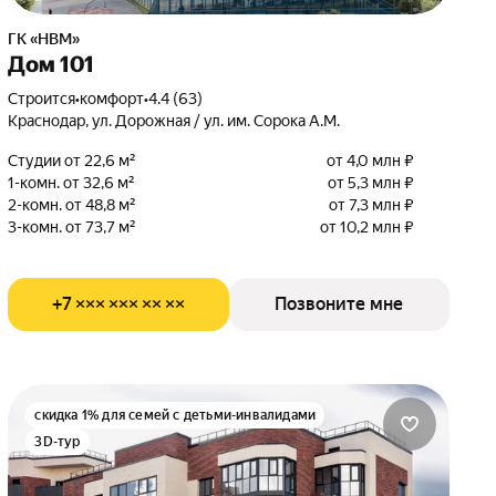
ГК «НВМ»
Дом 101
Строится
•
комфорт
•
4.4 (63)
Краснодар, ул. Дорожная / ул. им. Сорока А.М.
Студии от 22,6 м²
от 4,0 млн ₽
1-комн. от 32,6 м²
от 5,3 млн ₽
2-комн. от 48,8 м²
от 7,3 млн ₽
3-комн. от 73,7 м²
от 10,2 млн ₽
+7 ××× ××× ×× ××
Позвоните мне
скидка 1% для семей с детьми-инвалидами
3D-тур