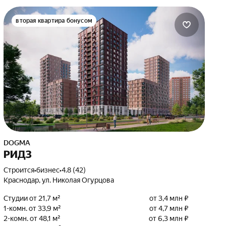
вторая квартира бонусом
DOGMA
РИДЗ
Строится
•
бизнес
•
4.8 (42)
Краснодар, ул. Николая Огурцова
Студии от 21,7 м²
от 3,4 млн ₽
1-комн. от 33,9 м²
от 4,7 млн ₽
2-комн. от 48,1 м²
от 6,3 млн ₽