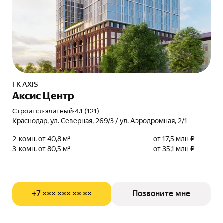
ГК AXIS
Аксис Центр
Строится
•
элитный
•
4.1 (121)
Краснодар, ул. Северная, 269/3 / ул. Аэродромная, 2/1
2-комн. от 40,8 м²
от 17,5 млн ₽
3-комн. от 80,5 м²
от 35,1 млн ₽
+7 ××× ××× ×× ××
Позвоните мне