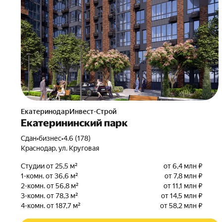
ЕкатеринодарИнвест-Строй
Екатерининский парк
Сдан
•
бизнес
•
4.6 (178)
Краснодар, ул. Круговая
Студии от 25,5 м²
от 6,4 млн ₽
1-комн. от 36,6 м²
от 7,8 млн ₽
2-комн. от 56,8 м²
от 11,1 млн ₽
3-комн. от 78,3 м²
от 14,5 млн ₽
4-комн. от 187,7 м²
от 58,2 млн ₽