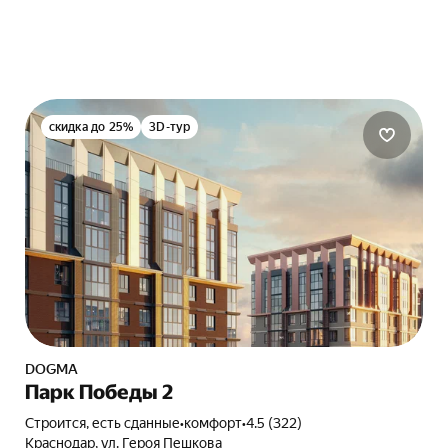
скидка до 25%
3D-тур
DOGMA
Парк Победы 2
Строится, есть сданные
•
комфорт
•
4.5 (322)
Краснодар, ул. Героя Пешкова