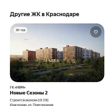
Другие ЖК в Краснодаре
3D-тур
ГК «НВМ»
Новые Сезоны 2
Строится
•
эконом
•
3.9 (18)
Краснодар, ул. Пригородная