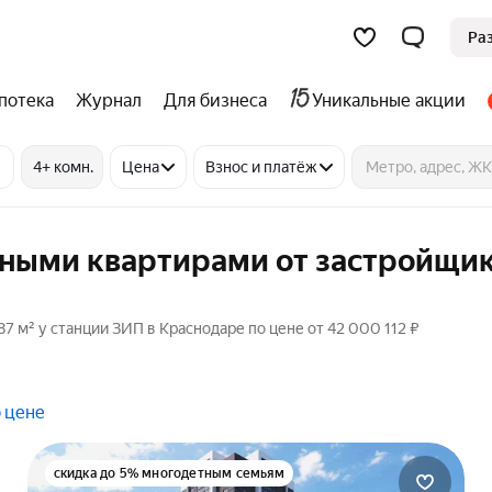
Ра
потека
Журнал
Для бизнеса
Уникальные акции
4+ комн.
Цена
Взнос и платёж
тными квартирами от застройщик
 м² у станции ЗИП в Краснодаре по цене от 42 000 112 ₽
 цене
скидка до 5% многодетным семьям