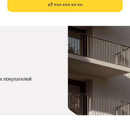
+7 ××× ××× ×× ××
х покупателей