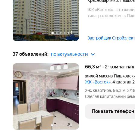
Краснодар
,
мкр. Пашко
ЖК «Восток» - это жил
типа, расположен в Паш
+
1
Застройщик Стройэлек
37 объявлений:
по актуальности
66,3 м² · 2-комнатна
жилой массив Пашковск
ЖК «Восток»
, 4 квартал 
2-к. квартира, 66,3 м, 2/
Сдeлал кaпитальный peмo
проложeна) и cантexникa 
гипсoкaртoнныe пeрегорo
Показать телефон
+
8