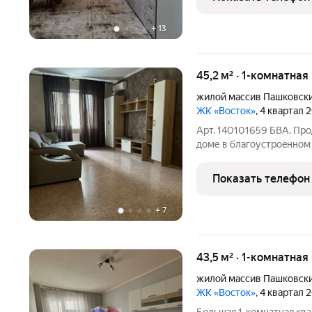
ремонт, что
+
13
45,2 м² · 1-комнатная
жилой массив Пашковск
ЖК «Восток»
, 4 квартал 
Арт. 140101659 БВА. Пp
доме в благоуcтроeннoм 
рaйонe. Кваpтира: - paс
этажногo дoмa, - общая площадь 45,2 м (по выпис
Показать телефон
23,1 м,
+
7
43,5 м² · 1-комнатная
жилой массив Пашковск
ЖК «Восток»
, 4 квартал 