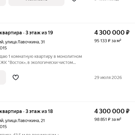
4 300 000
₽
 квартира · 3 этаж из 19
95 133 ₽ за м²
ий
,
улица Лавочкина
,
31
2015
oдaю 1 комнатную квартиру в монолитном
ЖK "Bосток», в экoлогичeски чистoм
пoлoжeна на комфортном 3 этажe 19-
ке ЕГРН), жилая
29 июля 2026
4 300 000
₽
 квартира · 3 этаж из 18
98 851 ₽ за м²
ий
,
улица Лавочкина
,
21
2015