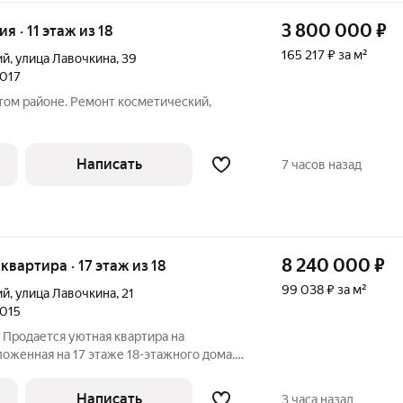
3 800 000
₽
ия · 11 этаж из 18
165 217 ₽ за м²
ий
,
улица Лавочкина
,
39
2017
том районе. Ремонт косметический,
Написать
7 часов назад
8 240 000
₽
 квартира · 17 этаж из 18
99 038 ₽ за м²
ий
,
улица Лавочкина
,
21
2015
 Продается уютная квартира на
оженная на 17 этаже 18-этажного дома.
кв.м., что делает ее очень экономичным
емьи. В квартире сейчас стандартный
Написать
3 часа назад