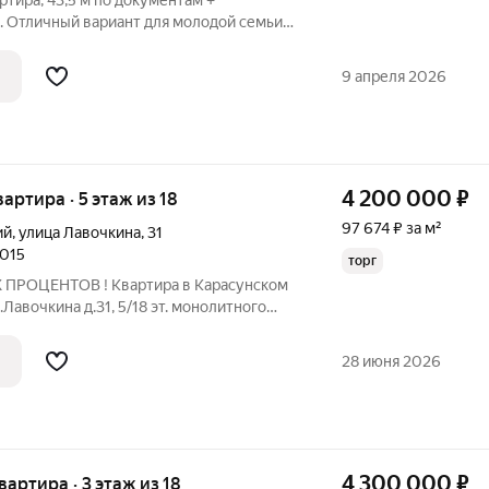
ртира, 43,5 м по документам +
. Отличный вариант для молодой семьи
я отделка, мебель.
9 апреля 2026
4 200 000
₽
вартира · 5 этаж из 18
97 674 ₽ за м²
ий
,
улица Лавочкина
,
31
2015
торг
РОЦЕНТОВ ! Квартира в Карасунском
Лавочкина д.31, 5/18 эт. монолитного
артира с кладовкой . Большая светлая
екленный балкон. Вид из окон на Торговый
28 июня 2026
4 300 000
₽
квартира · 3 этаж из 18