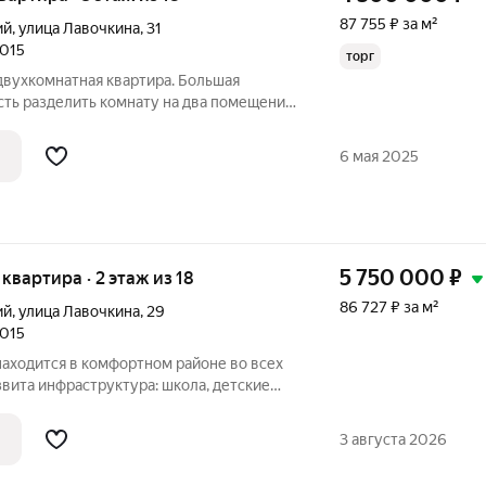
87 755 ₽ за м²
ий
,
улица Лавочкина
,
31
2015
торг
двухкомнатная квартира. Большая
ть разделить комнату на два помещения.
сположен в спальном районе
 находятся детская и спортивная
6 мая 2025
 смогут
5 750 000
₽
я квартира · 2 этаж из 18
86 727 ₽ за м²
ий
,
улица Лавочкина
,
29
2015
находится в комфортном районе во всех
вита инфраструктура: школа, детские
рмаркет, остановки общественного
вариант для большой семьи или
3 августа 2026