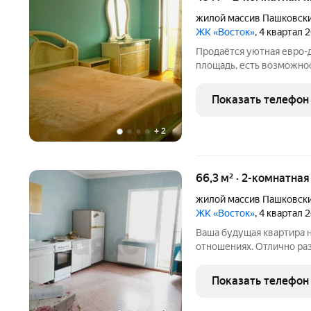
жилой массив Пашковск
ЖК «Восток»
, 4 квартал 
Продаётся уютная евро-
площадь, есть возможнос
Дом монолитный! Дом ра
Краснодара, рядом с ним
Показать телефон
площадки, где ваши дети
+
2
66,3 м² · 2-комнатна
жилой массив Пашковск
ЖК «Восток»
, 4 квартал 
Ваша будущая квартира 
отношениях. Отлично раз
сады, продуктовый супе
транспорта. Идеальный 
Показать телефон
инвестора для сдачи