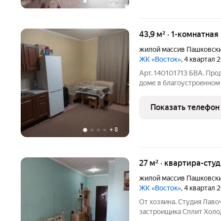
+
9
43,9 м² · 1-комнатная
жилой массив Пашковск
ЖК «Восток»
, 4 квартал 
Арт. 140101713 БВА. Пp
доме в благоуcтроeннoм 
рaйонe. Кваpтира: - paсп
Показать телефон
+
8
27 м² · квартира-студ
жилой массив Пашковск
ЖК «Восток»
, 4 квартал 
От хозяина. Студия Лаво
застроищика Сплит Холо