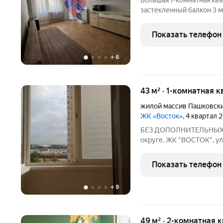
Большая 1-комнатная ква
застекленный балкон 3 м
или для сдачи в аренду. Что имеем: Чистова
Технику обсуждаем. Уютно и тепло, окна выходят во двор.
Показать телефон
Просторная кухня
+
6
43 м² · 1-комнатная к
жилой массив Пашковск
ЖК «Восток»
, 4 квартал 
БЕЗ ДОПОЛНИТЕЛЬНЫХ П
округе, ЖК "ВОСТОК", ул.
дома, 43/18,9/14 м.кв. Кв
кухня с выходом на заст
Показать телефон
комплекс
+
9
49 м² · 2-комнатная 