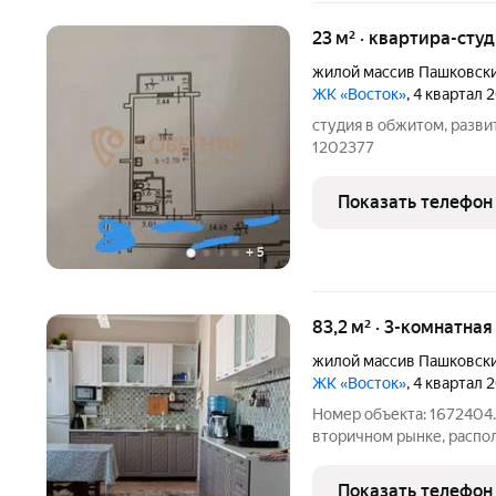
23 м² · квартира-студ
жилой массив Пашковск
ЖК «Восток»
, 4 квартал 
студия в обжитом, разви
1202377
Показать телефон
+
5
83,2 м² · 3-комнатная
жилой массив Пашковск
ЖК «Восток»
, 4 квартал 
Номер объекта: 1672404.
вторичном рынке, распол
Площадь квартиры 83.20 
вариантом для большой с
Показать телефон