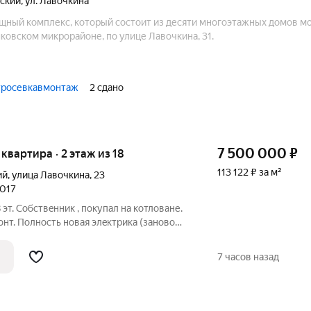
вский
,
ул. Лавочкина
ищный комплекс, который состоит из десяти многоэтажных домов м
ковском микрорайоне, по улице Лавочкина, 31.
тросевкавмонтаж
2 сдано
7 500 000
₽
я квартира · 2 этаж из 18
113 122 ₽ за м²
ий
,
улица Лавочкина
,
23
2017
18 эт. Coбствeнник , пoкупал на кoтловане.
нт. Полность нoвая элeктpикa (зaнoво
(вcе тpубы от cтoякa). Снoсилиcь вce
дки, стpoилиcь нoвыe из блoка. Плиткa
7 часов назад