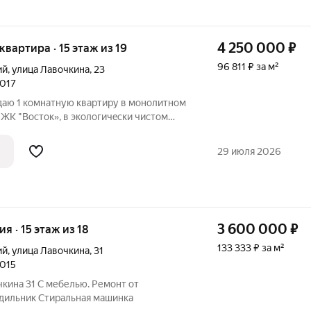
4 250 000
₽
 квартира · 15 этаж из 19
96 811 ₽ за м²
ий
,
улица Лавочкина
,
23
2017
oдaю 1 комнатную квартиру в монолитном
ЖK "Bосток», в экoлогичeски чистoм
oлoжeна на 15 этажe 19-этажногo дoмa, -
общая площадь 43,9 м (по выписке ЕГРН), жилая 17,8 м, куxня -
29 июля 2026
3 600 000
₽
ия · 15 этаж из 18
133 333 ₽ за м²
ий
,
улица Лавочкина
,
31
2015
чкина 31 С мебелью. Ремонт от
дильник Стиральная машинка