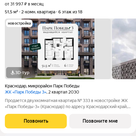
от 31 997 ₽ в месяц
51,5 м²
2-комн. квартира
6 этаж из 18
новостройка
3D-тур
Краснодар
,
микрорайон Парк Победы
ЖК «Парк Победы 3»
, 2 квартал 2030
Продается двухкомнатная квартира № 333 в новостройке ЖК
«Парк Победы-3» (Краснодар) по адресу Краснодарский край,
Краснодар, ул. Ветеранов, корп. 15. Общая площадь квартиры
51.46 кв. м., этаж 6 из 9, секция 4. Тип проекта, по которому
Позвонить
Позвоните мне
построен дом