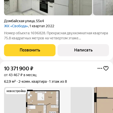
Домбайская улица
,
55к4
ЖК «Свобода»
, 1 квартал 2022
Номер объекта: 1696828. Прекрасная двухкомнатная квартира
75.8 квадратных метров на четвертом этаже
шестнадцатиэтажного дома ваш шанс переехать в готовую
квартиру с уникальным дизайнерским ремонтом на вторичном
Позвонить
Написать
рынке. Эта квартира продается и ждет
10 371 900
₽
от 43 467 ₽ в месяц
62,9 м²
2-комн. квартира
1 этаж из 8
новостройка