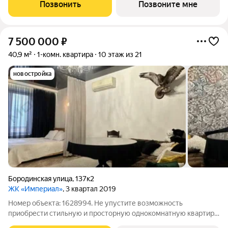
место вашего баланса. Город снаружи природа внутри.
Позвонить
Позвоните мне
Квартал с максимумом
7 500 000
₽
40,9 м²
1-комн. квартира
10 этаж из 21
новостройка
Бородинская улица
,
137к2
ЖК «Империал»
, 3 квартал 2019
Номер объекта: 1628994. Не упустите возможность
приобрести стильную и просторную однокомнатную квартиру
на вторичном рынке! Этот модный и презентабельный вариант