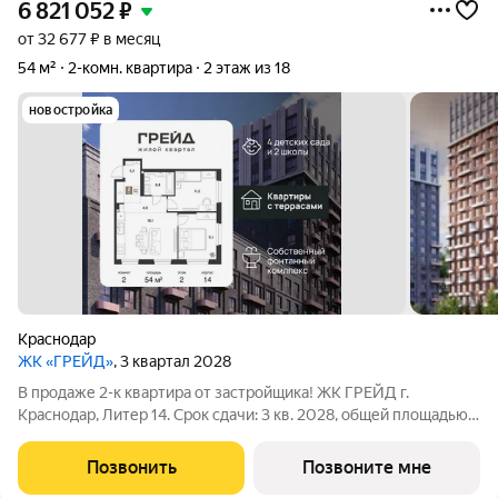
6 821 052
₽
от 32 677 ₽ в месяц
54 м²
2-комн. квартира
2 этаж из 18
новостройка
Краснодар
ЖК «ГРЕЙД»
, 3 квартал 2028
В продаже 2-к квартира от застройщика! ЖК ГРЕЙД г.
Краснодар, Литер 14. Срок сдачи: 3 кв. 2028, общей площадью
54 кв.м., на 2 этаже. ГРЕЙД от DOGMA: квартал бизнес-класса.
Никогда неоклассика не была представлена в краснодарской
Позвонить
Позвоните мне
архитектуре с таким