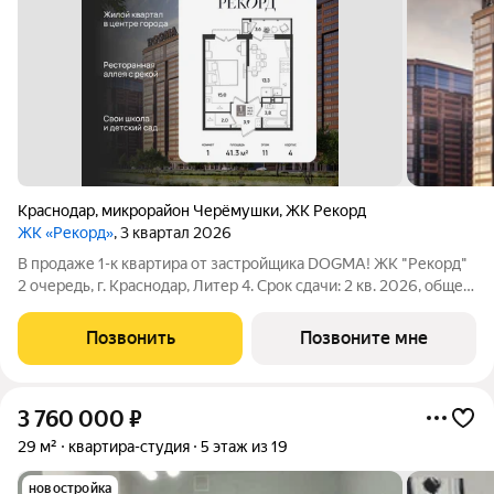
Краснодар
,
микрорайон Черёмушки
,
ЖК Рекорд
ЖК «Рекорд»
, 3 квартал 2026
В продаже 1-к квартира от застройщика DOGMA! ЖК "Рекорд"
2 очередь, г. Краснодар, Литер 4. Срок сдачи: 2 кв. 2026, общей
площадью 41.3 кв.м., на 11 этаже. Жилой квартал "РЕКОРД" -
место вашего баланса. Город снаружи природа внутри.
Позвонить
Позвоните мне
Квартал с
3 760 000
₽
29 м²
квартира-студия
5 этаж из 19
новостройка