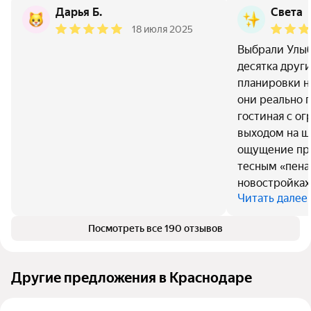
Дарья Б.
Света
18 июля 2025
Выбрали Улыб
десятка друг
планировки н
они реально 
гостиная с о
выходом на ш
ощущение про
тесным «пена
новостройках
Читать далее
Посмотреть все 190 отзывов
Другие предложения в Краснодаре