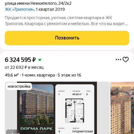
улица имени Невкипелого
,
24/2к2
ЖК «Трилогия»
, 1 квартал 2019
Продается просторная, уютная, светлая квартира в ЖК
Трилогия. Квартира с ремонтом и мебелью. Все что вы видите
на фото остается при продаже. Эргономичная планировка с
кухней 13,5 метров и ленточным балконом 7 метров. Квартира
Позвонить
готова к продаже, один
6 324 595
₽
от 22 692 ₽ в месяц
49,6 м²
1-комн. квартира
5 этаж из 16
новостройка