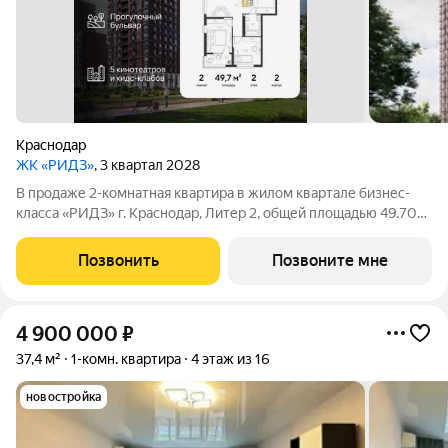
Краснодар
ЖК «РИДЗ»
, 3 квартал 2028
В продаже 2-комнатная квартира в жилом квартале бизнес-
класса «РИДЗ» г. Краснодар, Литер 2, общей площадью 49.70
кв.м., на 2 этаже. Срок сдачи: 3 кв. 2030. Фото шоурума в
объявлении пример отделки от застройщика. Приобретается
Позвонить
Позвоните мне
отдельно и не входит в
4 900 000
₽
37,4 м²
1-комн. квартира
4 этаж из 16
новостройка