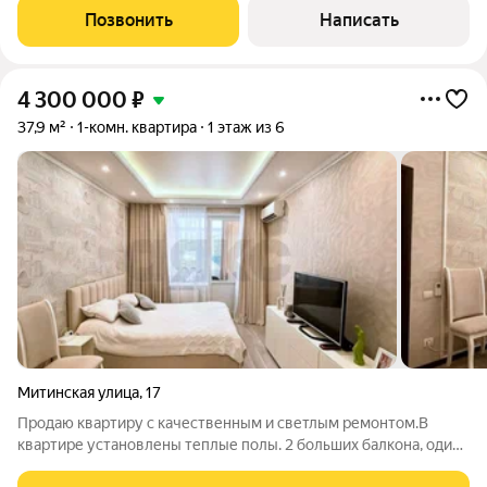
расположен на 10 этаже 21-этажного дома и имеет общую
Позвонить
Написать
площадь 40.90 кв.м. Квартира
4 300 000
₽
37,9 м²
1-комн. квартира
1 этаж из 6
Митинская улица
,
17
Продаю квартиру с качественным и светлым ремонтом.В
квартире установлены теплые полы. 2 больших балкона, один
совмещен с кухней, а в торой полностью изолированный в