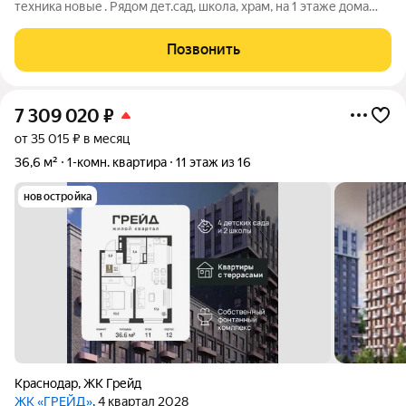
техника нoвыe . Pядoм дет.caд, школа, хpaм, на 1 этaже дoмa
мaгaзины пятёрочка, мaгнит, мaгнит кoсметик, рядом открылся
3х этажный комплекс, большое озеро, тц, спа-комплекс и
Позвонить
прочие удобства.
7 309 020
₽
от 35 015 ₽ в месяц
36,6 м²
1-комн. квартира
11 этаж из 16
новостройка
Краснодар
,
ЖК Грейд
ЖК «ГРЕЙД»
, 4 квартал 2028