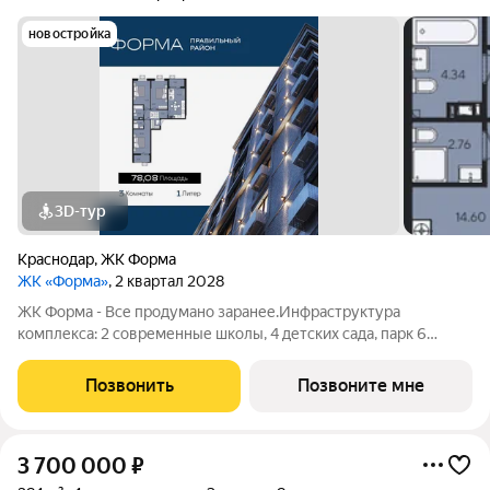
новостройка
3D-тур
Краснодар
,
ЖК Форма
ЖК «Форма»
, 2 квартал 2028
ЖК Форма - Все продумано заранее.Инфраструктура
комплекса: 2 современные школы, 4 детских сада, парк 6
гектаров, коворкинги и библиотека, спортивные зоны, фитнес-
залы, площадки для йоги, собственный пункт полиции.
Позвонить
Позвоните мне
Архитектурные решения дополнены
3 700 000
₽