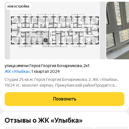
новостройка
улица имени Героя Георгия Бочарникова
,
2к1
ЖК «Улыбка»
, 1 квартал 2024
Студия 25 кв.м, Героя Георгия Бочарникова, 2, ЖК «Улыбка»,
19/24 эт., монолит-кирпич, Прикубанский районПродаётся
квартира-студия общей площадью 25 кв.м на 19 этаже 24-
этажного монолитно-кирпичного дома в ЖК «Улыбка». Жилая
Позвонить
зона - 21 кв.м, кухонная
Отзывы о ЖК «Улыбка»