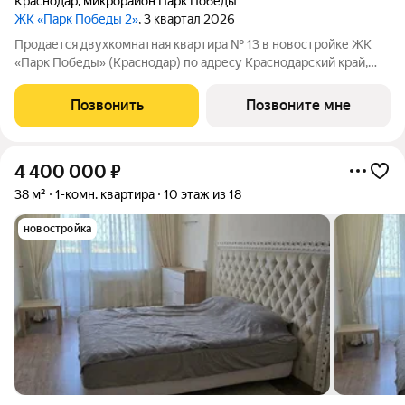
Краснодар
,
микрорайон Парк Победы
ЖК «Парк Победы 2»
, 3 квартал 2026
Продается двухкомнатная квартира № 13 в новостройке ЖК
«Парк Победы» (Краснодар) по адресу Краснодарский край,
Краснодар, ул. Героя Пешкова, корп. 35. Общая площадь
квартиры 64.40 кв. м., этаж 3 из 18, секция 1. Тип проекта, по
Позвонить
Позвоните мне
которому построен дом
4 400 000
₽
38 м²
1-комн. квартира
10 этаж из 18
новостройка