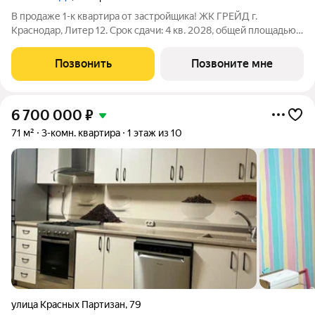
В продаже 1-к квартира от застройщика! ЖК ГРЕЙД г.
Краснодар, Литер 12. Срок сдачи: 4 кв. 2028, общей площадью
36.6 кв.м., на 11 этаже. ГРЕЙД от DOGMA: квартал бизнес-
класса. Никогда неоклассика не была представлена в
Позвонить
Позвоните мне
краснодарской архитектуре с
6 700 000
₽
71 м²
3-комн. квартира
1 этаж из 10
улица Красных Партизан
,
79