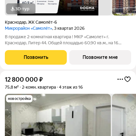
3D-тур
Краснодар
,
ЖК Самолёт-6
Микрорайон «Самолёт»
, 3 квартал 2026
В продаже 2-комнатная квартира ! МКР «Самолет» г.
Краснодар, Литер 44. Общей площадью 60.90 кв.м., на 16
этаже. "САМОЛЁТ" - концептуальный жилой микрорайон,
который расположен на северо-западе Краснодара, в районе
Позвонить
Позвоните мне
Западного Обхода. Микрорайон
12 800 000
₽
75,8 м²
2-комн. квартира
4 этаж из 16
новостройка