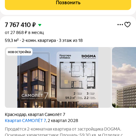
спальне. Все необходимое в 5 минутах ходьбы, район
Позвонить
развитый. Квартира полностью
7 767 410
₽
от 27 868 ₽ в месяц
59,3 м²
2-комн. квартира
3 этаж из 18
новостройка
Краснодар
,
квартал Самолёт 7
Квартал САМОЛЁТ 7
, 2 квартал 2028
Продаётся 2-комнатная квартира от застройщика DOGMA.
Основные характеристики: Площадь: 59.30 кв. м Отделка: с