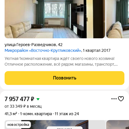
улица Героев-Разведчиков
,
42
Микрорайон «Восточно-Кругликовский»
, 1 квартал 2017
Уютная 1комнатная квартира ждёт своего нового хозяина!
Отличное расположение, всё рядом: магазины, транспорт,
школы, детские площадки. Почему стоит купить именно эту
квартиру: Никаких дополнительных вложений; остаётся вся
Позвонить
мебель можно въехать сразу
7 957 477
₽
от 33 349 ₽ в месяц
41,3 м²
1-комн. квартира
11 этаж из 24
новостройка