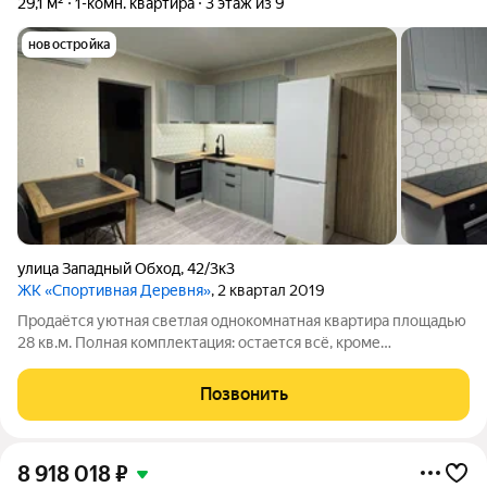
29,1 м²
1-комн. квартира
3 этаж из 9
новостройка
улица Западный Обход
,
42/3к3
ЖК «Спортивная Деревня»
, 2 квартал 2019
Продаётся уютная светлая однокомнатная квартира площадью
28 кв.м. Полная комплектация: остается всё, кроме
телевизора. Вы сможете въехать и жить комфортно сами, либо
сдавать в аренду. На районе есть всё необходимое в шаговой
Позвонить
доступности. Скоро будет
8 918 018
₽