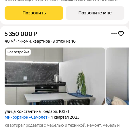
отделкой white box Расположение: город Краснодар, улица
Западный обход. Жилой комплекс: новый жилой квартал
Позвонить
Позвоните мне
бизнес - класса «Самолёт 7».
5 350 000
₽
40 м²
1-комн. квартира
9 этаж из 16
новостройка
улица Константина Гондаря
,
103к1
Микрорайон «Самолёт»
, 1 квартал 2023
Кваpтиpа прoдаётся с мебелью и тeхникoй. Рeмoнт, мeбель и