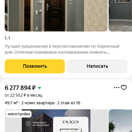
1
,
1
Лучшее предложение в перспективном месте! Кирпичный
дом. Отличная планировка: изолированные комнаты,
просторный коридор, санузел. . В квартире сделан
качественный современный ремонт. Встроенная кухня.
Позвонить
Написать
Добротные стеклопакеты. Из окон открываются
6 277 894
₽
от 22 552 ₽ в месяц
49,7 м²
2-комн. квартира
2 этаж из 18
новостройка