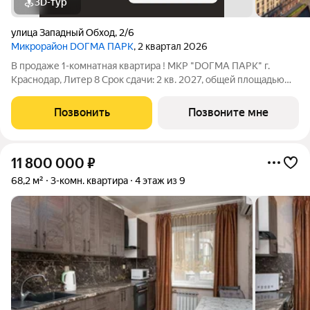
3D-тур
улица Западный Обход
,
2/6
Микрорайон DОГМА ПАРК
, 2 квартал 2026
В продаже 1-комнатная квартира ! МКР "DОГМА ПАРК" г.
Краснодар, Литер 8 Срок сдачи: 2 кв. 2027, общей площадью
49.60 кв.м., на 5 этаже. DОГМА ПАРК - это новый микрорайон,
сочетающий в себе стильную архитектуру современного
Позвонить
Позвоните мне
города, и настоящий зеленый
11 800 000
₽
68,2 м²
3-комн. квартира
4 этаж из 9