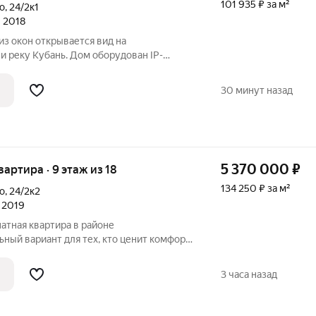
101 935 ₽ за м²
о
,
24/2к1
л 2018
из окон открывается вид на
и реку Кубань. Дом оборудован IP-
дением во дворе и Wi-Fi-соединением.
дворе провести время с семьей на
30 минут назад
товить
5 370 000
₽
квартира · 9 этаж из 18
134 250 ₽ за м²
о
,
24/2к2
л 2019
атная квартира в районе
ный вариант для тех, кто ценит комфорт,
аструктуру. В квартире выполнен
агодаря чему она выглядит очень
3 часа назад
то ждёт