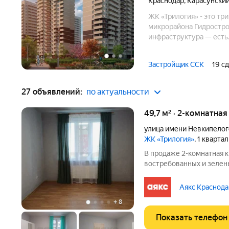
Краснодар
,
Карасунский
ЖК «Трилогия» - это тр
микрорайона Гидрострои
инфраструктура — есть
Расположение, архитек
недвижимости.
Застройщик ССК
19 с
27 объявлений:
по актуальности
49,7 м² · 2-комнатна
улица имени Невкипелог
ЖК «Трилогия»
, 1 кварта
В продаже 2-комнатная к
востребованных и зелен
Гидростроителей. ЖК биз
году. О квартире: Этажно
Аякс Краснода
безотказно. Планировка:
+
8
Показать телефон