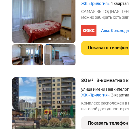
ЖК «Трилогия»
, 1 кварта
САМАЯ ВЫГОДНАЯ ЦЕНА н
можно забирать хоть зав
дорогое уже позади. Я с
чтобы вы понимали свою
Аякс Краснода
больших денег):
+
6
Показать телефон
80 м² · 3-комнатная 
улица имени Невкипелог
ЖК «Трилогия»
, 3 кварта
Комплекс расположен в п
шаговой доступности рек
современная и стильная 
оставит равнодушным. Кв
Показать телефон
чистовая отделка.