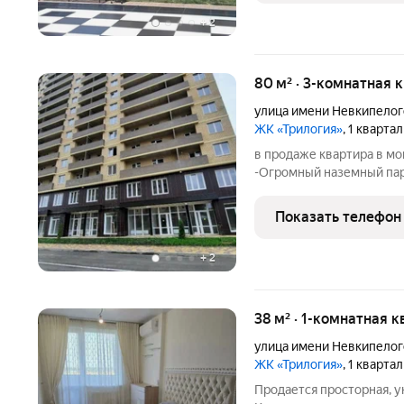
+
2
80 м² · 3-комнатная 
улица имени Невкипелог
ЖК «Трилогия»
, 1 кварта
в продаже квартира в м
-Огромный наземный пар
видеонаблюдение, -Диза
лесопарк и река Кубань,
Показать телефон
дизайнерские детские
+
2
38 м² · 1-комнатная 
улица имени Невкипелог
ЖК «Трилогия»
, 1 кварта
Продается просторная, у