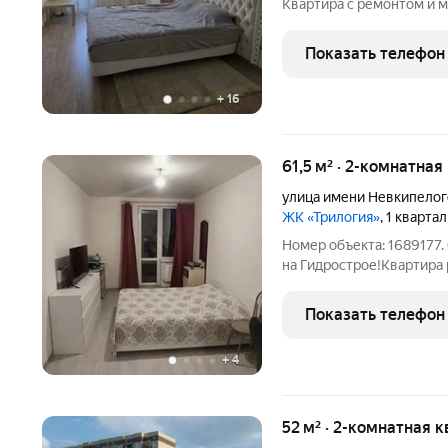
Квартира с ремонтом и м
остается при продаже. Э
метров и ленточным балк
Показать телефон
продаже, один
+
16
61,5 м² · 2-комнатная
улица имени Невкипелог
ЖК «Трилогия»
, 1 кварта
Номер объекта: 1689177.
на Гидрострое!Квартира 
хорошими видовыми хар
расположен в хорошем м
Показать телефон
инфраструктурой, рядом
+
4
52 м² · 2-комнатная к