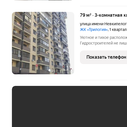
79 м² · 3-комнатная 
улица имени Невкипелог
ЖК «Трилогия»
, 1 кварта
Уютное и тихое располо
Гидростроителей не лиш
инфраструктуры. Медици
продуктовые рынки, апт
Показать телефон
количество детских сад
+
1
ЕЖЕМЕСЯЧНЫЙ ПЛАТЁ