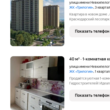
улица имени Невкипелог
ЖК «Трилогия»
, 3 кварта
Квартира в новом доме , 
Краснодарский лесопарк 
домофонами, видеонаблю
А в уютных беседках во 
Показать телефон
свежем воздухе и приго
40 м² · 1-комнатная 
улица имени Невкипелог
ЖК «Трилогия»
, 1 кварта
Продаётся уютная 1-комн
Гидростроителей! Идеаль
тишину и развитую инфр
качественный ремонт, бл
Показать телефон
светлой и аккуратной. Ч
+
13