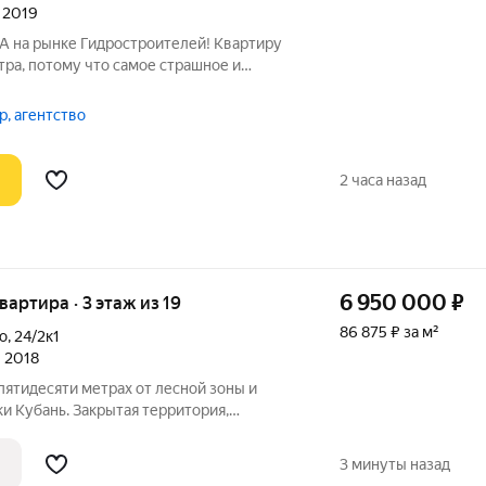
л 2019
а рынке Гидростроителей! Квартиру
тра, потому что самое страшное и
пециально акцентирую на этом внимание,
 выгоду: УЖЕ СДЕЛАНО (и это стоит
р, агентство
2 часа назад
6 950 000
₽
квартира · 3 этаж из 19
86 875 ₽ за м²
о
,
24/2к1
л 2018
ятидесяти метрах от лесной зоны и
и Кубань. Закрытая территория,
придомовая территория ни кого не
артира сдается в качественная пред
3 минуты назад