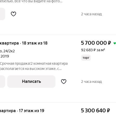
ебелью. Все что вы видите на фото
ргономичная планировка с кухней 13,5
оном 7 метров. Квартира готова к
2 часа назад
5 700 000
₽
 квартира · 18 этаж из 18
92 683 ₽ за м²
о
,
24/2к2
л 2019
торг
 Срочная продажа!2 комнатная квартира
располагается на высоком этаже, с
актеристиками.Дом монолит кирпич
есте и районе.Где все окружено
Написать
2 часа назад
5 300 640
₽
вартира · 17 этаж из 19