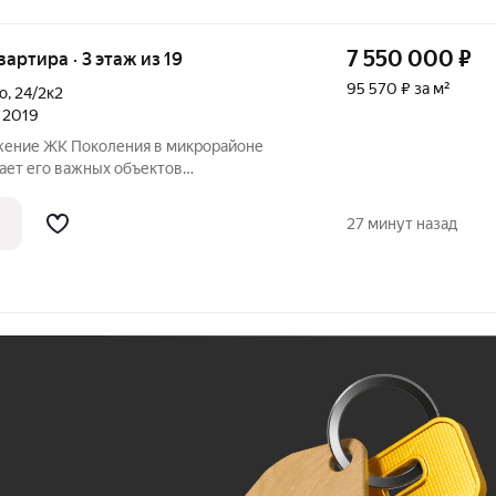
7 550 000
₽
квартира · 3 этаж из 19
95 570 ₽ за м²
о
,
24/2к2
л 2019
жение ЖК Поколения в микрорайоне
ает его важных объектов
нские учреждения, магазины,
еки. Также расположено большое
27 минут назад
ов и школ. ЖК Поколение
Ж