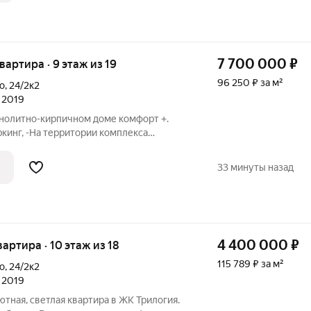
7 700 000
₽
квартира · 9 этаж из 19
96 250 ₽ за м²
о
,
24/2к2
л 2019
онолитно-кирпичном доме комфорт +.
кинг, -На территории комплекса
йнерские входные группы, -Рядом
 -Зона барбекю, -Зона WI-FI -Современные
33 минуты назад
4 400 000
₽
квартира · 10 этаж из 18
115 789 ₽ за м²
о
,
24/2к2
л 2019
ютная, светлая квартира в ЖК Трилогия.