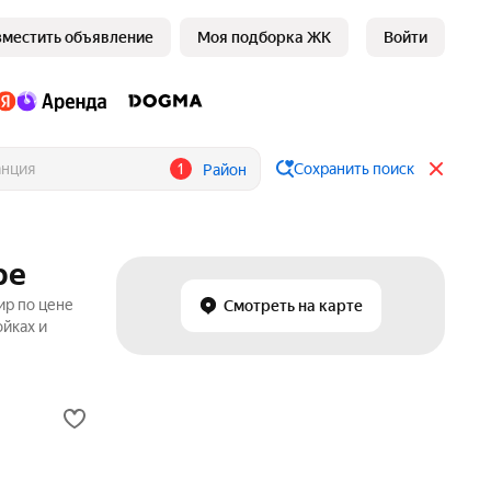
зместить объявление
Моя подборка ЖК
Войти
1
Сохранить поиск
Район
ре
ир по цене
Смотреть на карте
ойках и