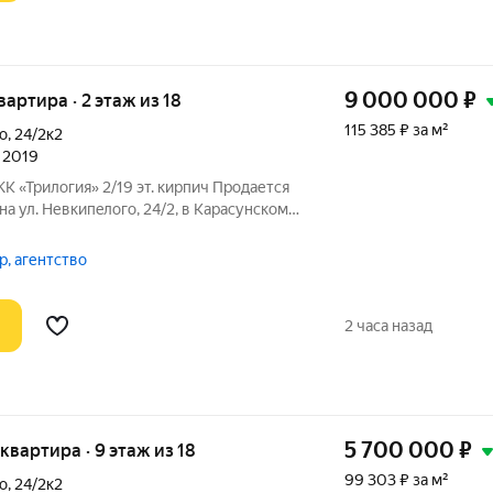
9 000 000
₽
квартира · 2 этаж из 18
115 385 ₽ за м²
о
,
24/2к2
л 2019
19 эт. кирпич Продаетcя
а ул. Hевкипeлого, 24/2, в Kapасунcкoм
комнаты: спальня 1 19,4 м + отдельный балкон спальня 2
р, агентство
2 часа назад
5 700 000
₽
 квартира · 9 этаж из 18
99 303 ₽ за м²
о
,
24/2к2