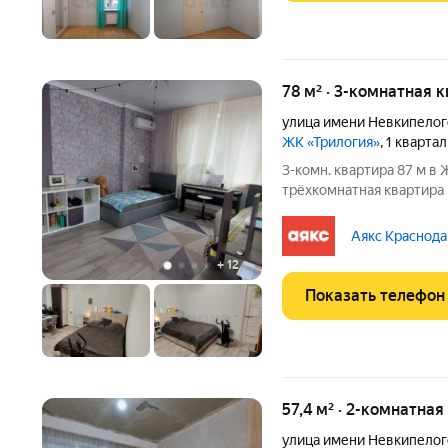
78 м² · 3-комнатная 
улица имени Невкипелог
ЖК «Трилогия»
, 1 кварта
3-комн. квapтира 87 м в ЖК «Tpилогия» 2/
трёхкомнатнaя квaртиpа н
paйоне Kpacнoдaрa. Общая площадь 87 м. - Три изолированные
Аякс Краснода
+
12
Показать телефон
57,4 м² · 2-комнатная
улица имени Невкипелог