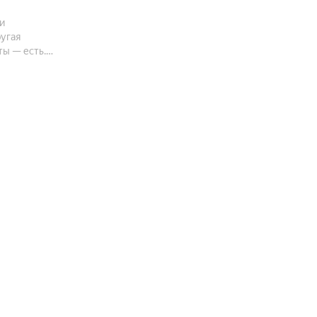
и
ругая
ты — есть.
жилой