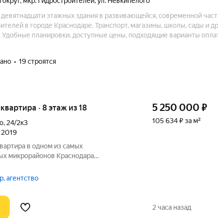
 округ
,
мкр. Гидростроителей
,
ул. Невкипелого
и девятнадцати этажных здания в развивающейся, современной част
телей в городе Краснодаре. Транспорт, магазины, школы, сады и д
. Удобные планировки, доступные цены, подходящие варианты опла
тура и качество строительства – главные параметры современной 
дано
19 строятся
5 250 000
₽
я квартира · 8 этаж из 18
105 634 ₽ за м²
о
,
24/2к3
л 2019
вартира в одном из самых
ых микрорайонов Краснодара
нес-класса «Трилогия», дом сдан в 2019
сть: 8 этаж из 19, два лифта работают
р, агентство
2 часа назад