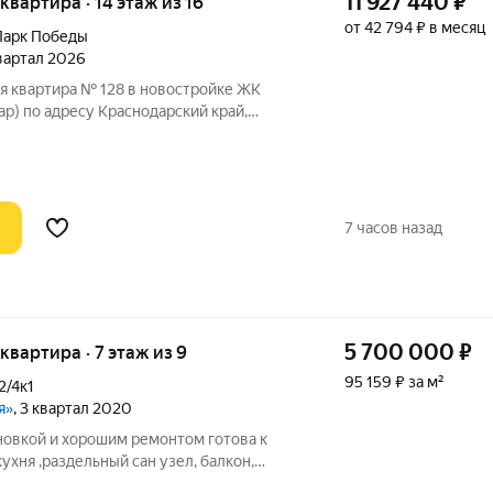
11 927 440
₽
 квартира · 14 этаж из 16
от 42 794 ₽ в месяц
Парк Победы
квартал 2026
я квартира № 128 в новостройке ЖК
р) по адресу Краснодарский край,
шкова, корп. 32. Общая площадь квартиры
8, секция 1. Тип проекта, по которому
7 часов назад
5 700 000
₽
 квартира · 7 этаж из 9
95 159 ₽ за м²
2/4к1
я»
, 3 квартал 2020
новкой и хорошим ремонтом готова к
ухня ,раздельный сан узел, балкон,
ии . Школа и детский сад в 5 минутах.