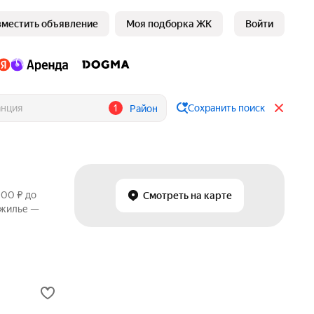
зместить объявление
Моя подборка ЖК
Войти
1
Сохранить поиск
Район
000 ₽ до
Смотреть на карте
 жилье —