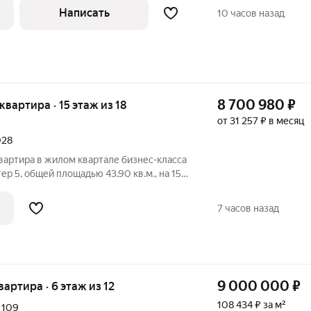
вал и не прописан. Комнаты
Написать
10 часов назад
8 700 980
₽
 квартира · 15 этаж из 18
от 31 257 ₽ в месяц
028
вартира в жилом квартале бизнес-класса
ер 5, общей площадью 43.90 кв.м., на 15
. 2030. Фото шоурума в объявлении
ойщика. Приобретается отдельно и не
7 часов назад
9 000 000
₽
квартира · 6 этаж из 12
108 434 ₽ за м²
,
109