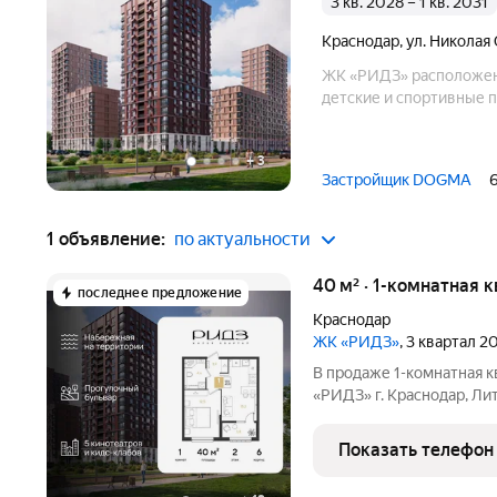
3 кв. 2028 – 1 кв. 2031
Краснодар
,
ул. Николая
ЖК «РИДЗ» расположен 
детские и спортивные п
+
3
Застройщик DOGMA
1 объявление:
по актуальности
40 м² · 1-комнатная 
последнее предложение
Краснодар
ЖК «РИДЗ»
, 3 квартал 2
В продаже 1-комнатная к
«РИДЗ» г. Краснодар, Лит
этаже. Срок сдачи: 3 кв
пример отделки от застр
Показать телефон
входит в