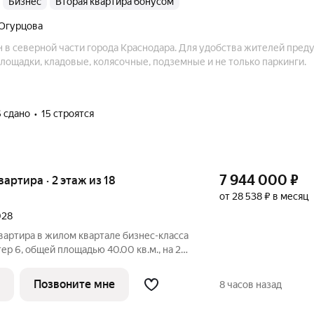
бизнес
Вторая квартира бонусом
 Огурцова
в северной части города Краснодара. Для удобства жителей пре
лощадки, кладовые, колясочные, подземные и не только паркинги.
6 сдано
15 строятся
7 944 000
₽
квартира · 2 этаж из 18
от 28 538 ₽ в месяц
028
вартира в жилом квартале бизнес-класса
ер 6, общей площадью 40.00 кв.м., на 2
. 2030. Фото шоурума в объявлении
ойщика. Приобретается отдельно и не
Позвоните мне
8 часов назад