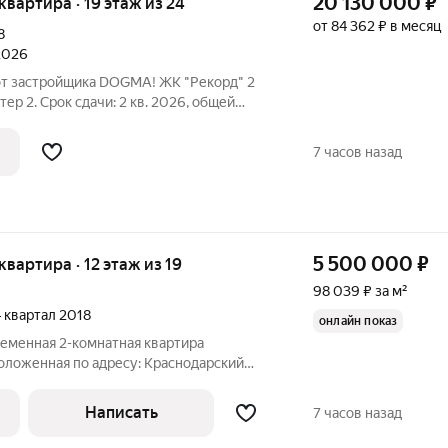
20 130 000
₽
 квартира · 19 этаж из 24
от 84 362 ₽ в месяц
8
 2026
 от застройщика DOGMA! ЖК "Рекорд" 2
тер 2. Срок сдачи: 2 кв. 2026, общей
19 этаже. Жилой квартал "РЕКОРД" -
ород снаружи природа внутри. Квартал с
7 часов назад
5 500 000
₽
 квартира · 12 этаж из 19
98 039 ₽ за м²
4 квартал 2018
онлайн показ
ременная 2-комнатная квартира
положенная по адресу: Краснодарский
Стахановская, от лучшего застройщика
ндустрия - Юг". 1. Это идеальный
Написать
7 часов назад