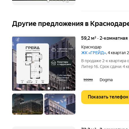
+
12
Другие предложения в Краснодар
59,2 м² · 2-комнатная
Краснодар
ЖК «ГРЕЙД»
, 4 квартал
В продаже 2-к квартира 
Литер 16. Срок сдачи: 4 к
этаже. ГРЕЙД от DOGMA: 
неоклассика не была пре
Dogma
с таким
+
11
Показать телефон