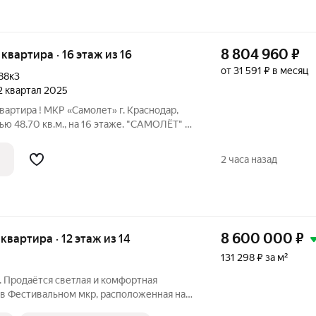
8 804 960
₽
я квартира · 16 этаж из 16
от 31 591 ₽ в месяц
88к3
 2 квартал 2025
вартира ! МКР «Самолет» г. Краснодар,
ю 48.70 кв.м., на 16 этаже. "САМОЛЁТ" -
икрорайон, который расположен на
а, в районе Западного Обхода.
2 часа назад
8 600 000
₽
 квартира · 12 этаж из 14
131 298 ₽ за м²
 Продаётся светлая и комфортная
 в Фестивальном мкр, расположенная на
2006 года постройки. Квартира после