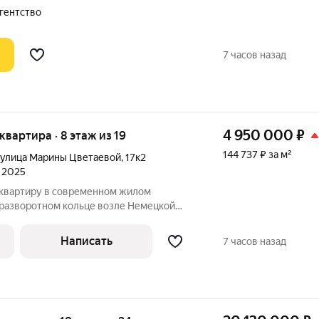
афе, салонов красоты , рядом остановки
гентство
7 часов назад
4 950 000
₽
 квартира · 8 этаж из 19
144 737 ₽ за м²
улица Марины Цветаевой
,
17к2
л 2025
квартиру в современном жилом
 разворотном кольце возле Немецкой
 ремонта на 8-ом этаже 19-этажного
 Одна просторная лоджия, подойдёт для
Написать
7 часов назад