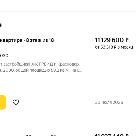
е
11 129 600
₽
 квартира · 8 этаж из 18
от 53 318 ₽ в месяц
 2030
от застройщика! ЖК ГРЕЙД г. Краснодар,
в. 2030, общей площадью 59.2 кв.м., на 8
квартал бизнес-класса. Никогда
дставлена в краснодарской архитектуре
30 июля 2026