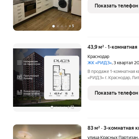
ремонта, никто не прожи
Показать телефон
изолированные, окна
+
5
43,9 м² · 1-комнатная
Краснодар
ЖК «РИДЗ»
, 3 квартал 2
В продаже 1-комнатная к
«РИДЗ» г. Краснодар, Лит
этаже. Срок сдачи: 3 кв
пример отделки от застр
Показать телефон
входит
+
12
83 м² · 3-комнатная 
улица Красных Партизан