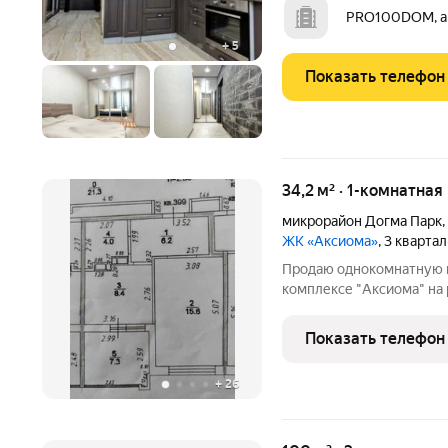
Множество магазинов , к
PRO100DOM, а
+
5
Показать телефон
34,2 м² · 1-комнатная
микрорайон Догма Парк
,
ЖК «Аксиома»
, 3 кварта
Продаю однокомнатную 
комплексе "Аксиома" на
деревни. 1-ка 34 м2, без
здания с видом на двор.
Показать телефон
отдельной комнаты или
+
26