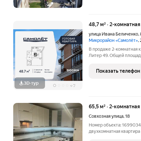
+
26
48,7 м² · 2-комнатна
улица Ивана Беличенко
,
Микрорайон «Самолёт»
,
В продаже 2-комнатная к
Литер 49. Общей площадь
концептуальный жилой м
северо-западе Краснодар
Показать телефон
Микрорайон
3D-тур
+
7
65,5 м² · 2-комнатная
Совхозная улица
,
18
Номер объекта: 1699034.
двухкомнатная квартира
12 этаже блочного дома 