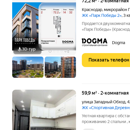
72,2 м² · 2-комнатная
Краснодар
,
микрорайон 
ЖК «Парк Победы 2»
, 3 
Продается двухкомнатна
«Парк Победы» (Краснода
Краснодар, ул. Героя Пе
72.20 кв. м., этаж 14 из 1
Dogma
построен
3D-тур
+
5
Показать телефон
59,9 м² · 2-комнатная
улица Западный Обход
,
4
ЖК «Спортивная Деревн
Уютная квартира с обста
проживанию 2 спальни , к
прихожая, в лучшей локац