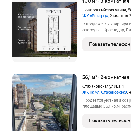
100 м² · 3-комнатная
Новороссийская улица
,
8
ЖК «Рекорд»
, 2 квартал
В продаже 3-к квартира
очередь, г. Краснодар, Ли
площадью 100 кв.м., на 
место вашего баланса. Г
Показать телефон
+
9
56,1 м² · 2-комнатная
Стахановская улица
,
1
ЖК на ул. Стахановская
, 
Продается уютная и сов
площадью 56.1 кв.м, рас
край, г. Краснодар, ул. 
Краснодара "Нефтестройи
Показать телефон
вариант для тех, кто