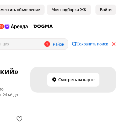
зместить объявление
Моя подборка ЖК
Войти
1
Сохранить поиск
Район
ский»
Смотреть на карте
по
 24 м² до