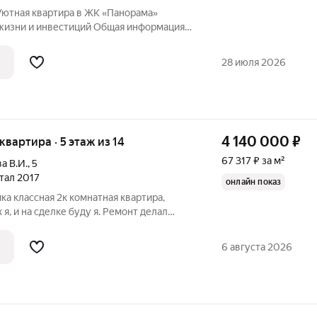
Уютная квартира в ЖК «Панорама»
жизни и инвестиций Общая информация
оложение: престижный жилой комплекс
полностью готова к заселению
28 июля 2026
4 140 000
₽
 квартира · 5 этаж из 14
67 317 ₽ за м²
а В.И.
,
5
ртал 2017
онлайн показ
ка классная 2к комнатная квартира,
я, и на сделке буду я. Ремонт делал
сделано на совесть, можете приехать и
, кафе, пекарни, аптеки. Показ в любое
6 августа 2026