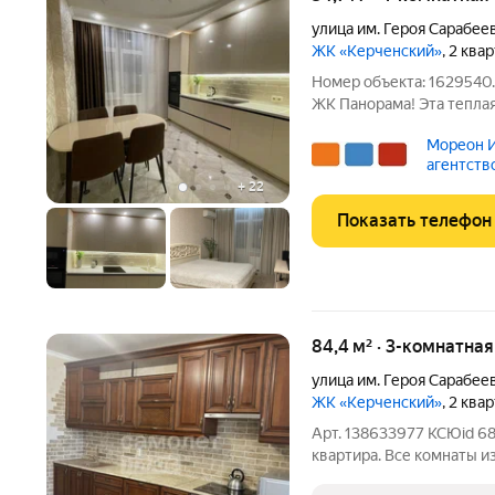
улица им. Героя Сарабеев
ЖК «Керченский»
, 2 ква
Номер объекта: 1629540.
ЖК Панорама! Эта теплая
необходимым для комфор
Мореон И
территории комплекса в
агентств
футбольные и баскетбо
+
22
Показать телефон
84,4 м² · 3-комнатна
улица им. Героя Сарабеев
ЖК «Керченский»
, 2 ква
Арт. 138633977 КСЮid 68
квартира. Все комнаты и
балкона. В квартире вып