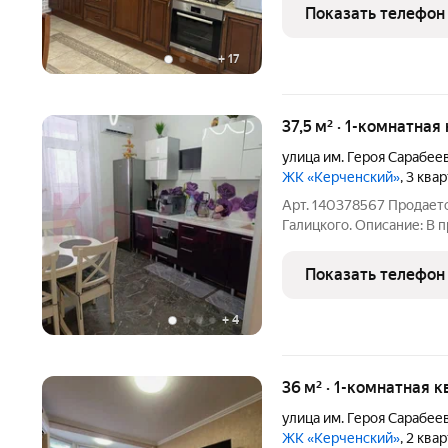
вся мебель и бытовая те
Показать телефон
районов
+
17
37,5 м² · 1-комнатная
улица им. Героя Сарабеев
ЖК «Керченский»
, 3 ква
Арт. 140378567 Продается 
Галицкого. Описание: В 
готовая к проживанию 1
монолитно-кирпичном доме п
Показать телефон
вы
+
4
36 м² · 1-комнатная к
улица им. Героя Сарабеев
ЖК «Керченский»
, 2 ква