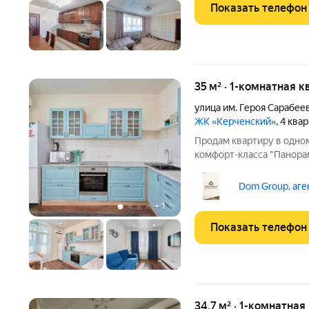
Показать телефон
35 м² · 1-комнатная к
улица им. Героя Сарабеев
ЖК «Керченский»
, 4 ква
Продам квартиру в одно
комфорт-класса "Панора
планировки, оснащена га
Отлично подойдёт как дл
Dom Group, аге
проживания. Рядом с
+
1
Показать телефон
34,7 м² · 1-комнатная