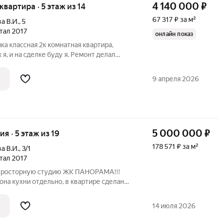
4 140 000
₽
 квартира · 5 этаж из 14
67 317 ₽ за м²
а В.И.
,
5
ртал 2017
онлайн показ
ка классная 2к комнатная квартира,
я, и на сделке буду я. Ремонт делал
сделано на совесть, можете приехать и
, кафе, пекарни, аптеки. Показ в любое
9 апреля 2026
5 000 000
₽
ия · 5 этаж из 19
178 571 ₽ за м²
а В.И.
,
3/1
ртал 2017
 просторную студию ЖК ПАНОРАМА!!!
она кухни отдельно, в квартире сделан
онт, все продуманно до мелочей, делали
ка остаются, все как на фото. Хорошая
14 июля 2026