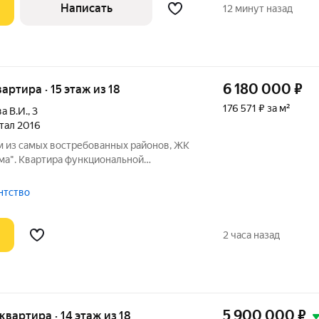
Написать
12 минут назад
6 180 000
₽
вартира · 15 этаж из 18
176 571 ₽ за м²
а В.И.
,
3
ртал 2016
м из самых востребованных районов, ЖК
ма". Квартира функциональной
рдеробной, сделан приятный ремонт.
я арендного бизнеса так и для личного
нтство
2 часа назад
5 900 000
₽
 квартира · 14 этаж из 18