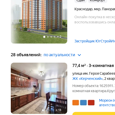
Сдан
комфорт
Краснодар
,
мкр. Панора
Онлайн-покупка в неско
воспользовавшись онла
+
2
Застройщик ЮгСтройИ
28 объявлений:
по актуальности
77,4 м² · 3-комнатная
улица им. Героя Сарабеев
ЖК «Керченский»
, 2 ква
Номер объекта: 1625911.
комнатная квартира.Кру
территория,можно без оп
Мореон И
суток.Развитая инфрастру
агентств
парк Галицкого и стадио
+
13