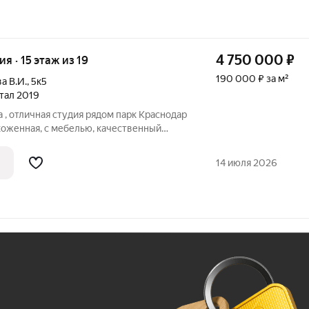
4 750 000
₽
ия · 15 этаж из 19
190 000 ₽ за м²
а В.И.
,
5к5
ртал 2019
 , отличная студия рядом парк Краснодар
ухоженная, с мебелью, качественный
ика и мебель остаются, на балконе
ия, так же в коридоре огромный
14 июля 2026
Ж