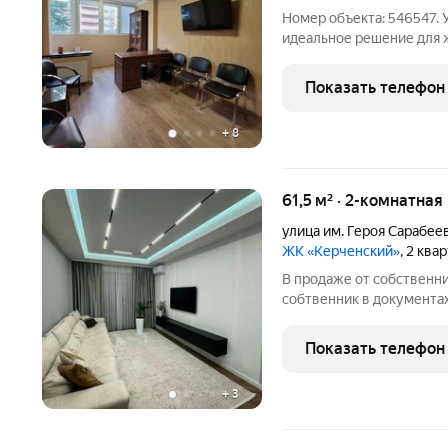
Номер объекта: 546547. 
идеальное решение для 
Площадь: 36 кв.м. Расп
«Панорама» Состояние: 
Показать телефон
Особенности ремонта и
+
8
61,5 м² · 2-комнатная
улица им. Героя Сарабеев
ЖК «Керченский»
, 2 ква
В продаже от собственни
собтвенник в документах 
своей бригадой, так что 
сами убедиться. Рядом Тц
Показать телефон
время,
+
3