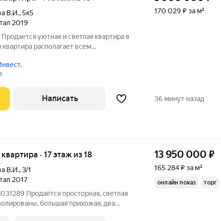
170 029 ₽ за м²
а В.И.
,
5к5
ртал 2019
 Продается уютная и светлая квартира в
 квартира располагает всем
тной жизни. На благоустроенной
нвест,
ы найдете детские, тренировочные,
о
льные
Написать
36 минут назад
13 950 000
₽
я квартира · 17 этаж из 18
165 284 ₽ за м²
а В.И.
,
3/1
ртал 2017
онлайн показ
торг
031289 Продаётся просторная, светлая
золированы, большая прихожая, два
олнен качественный ремонт. Остаётся