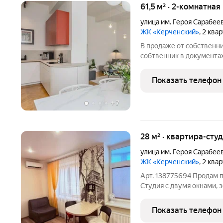
61,5 м² · 2-комнатная
улица им. Героя Сарабеев
ЖК «Керченский»
, 2 ква
В продаже от собственни
собтвенник в документах 
своей бригадой, так что 
сами убедиться. Рядом Тц
Показать телефон
время,
+
7
28 м² · квартира-студ
улица им. Героя Сарабеев
ЖК «Керченский»
, 2 ква
Арт. 138775694 Продам
Студия с двумя окнами, з
новый качественный рем
для себя, мебель и техни
Показать телефон
встроенная