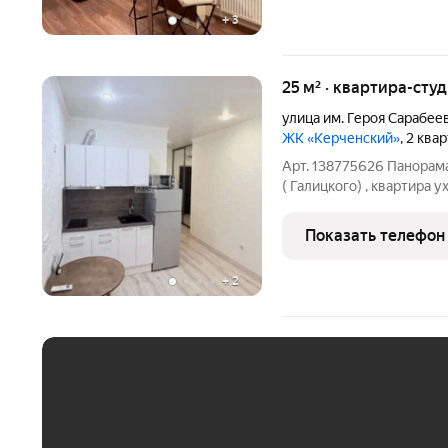
+
3
25 м² · квартира-студ
улица им. Героя Сарабеев
ЖК «Керченский»
, 2 ква
Арт. 138775626 Панорама
( Галицкого) , квартира 
ремонт в сан. узле. техн
большой шкаф для хранен
Показать телефон
зеркальный шкаф,
+
2
ЕЖЕМЕСЯЧНЫЙ ПЛАТЁ