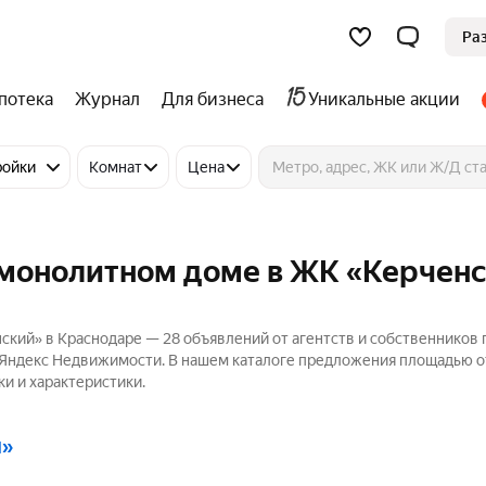
Ра
потека
Журнал
Для бизнеса
Уникальные акции
ройки
Комнат
Цена
-монолитном доме в ЖК «Керчен
кий» в Краснодаре — 28 объявлений от агентств и собственников 
а Яндекс Недвижимости. В нашем каталоге предложения площадью от
ки и характеристики.
й»