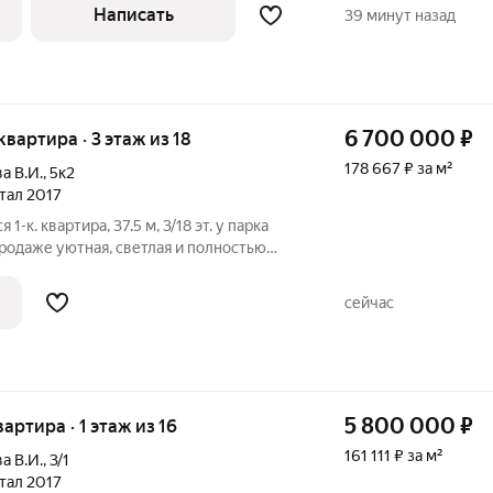
хника. Панорама- один из популярных
Написать
39 минут назад
6 700 000
₽
 квартира · 3 этаж из 18
178 667 ₽ за м²
а В.И.
,
5к2
ртал 2017
1-к. квартира, 37.5 м, 3/18 эт. у парка
продаже уютная, светлая и полностью
-комнатная квартира в современном
о ул. Сарабеева, 5к2. Локация мечта:
сейчас
5 800 000
₽
вартира · 1 этаж из 16
161 111 ₽ за м²
а В.И.
,
3/1
ртал 2017