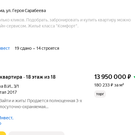
ма
,
ул. Героя Сарабеева
лько кликов. Подобрать, забронировать и купить квартиру можно
йн-сервисом. Жильё класса "Комфорт".
нвест
19 сдано
14 строятся
13 950 000
₽
 квартира · 18 этаж из 18
180 233 ₽ за м²
а В.И.
,
3/1
ртал 2017
торг
 Зайти и жить! Продается полноценная 3-х
глосуточно-охраняемая
аски гулять по ЖК в любое время
нвест,
ктура ,есть дет. сады ,школа, красивый
о
н