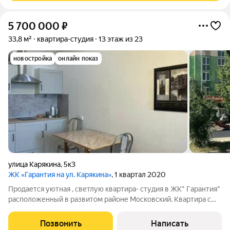
5 700 000
₽
33,8 м²
квартира-студия
13 этаж из 23
новостройка
онлайн показ
улица Карякина
,
5к3
ЖК «Гарантия на ул. Карякина»
, 1 квартал 2020
Продается уютная , светлую квартира- студия в ЖK" Гapантия"
расположенный в развитом районе Московский. Kвартиpа с
хорошим ремонтом. Расположена на 13 этаже - даёт
возможность обозревать город! Студия 34 кв.м. , что
Позвонить
Написать