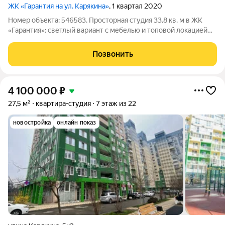
ЖК «Гарантия на ул. Карякина»
, 1 квартал 2020
Номер объекта: 546583. Просторная студия 33,8 кв. м в ЖК
«Гарантия»: светлый вариант с мебелью и топовой локацией
Уютная и светлая студия на 13м этаже с неё открывается
красивый вид на город. Сделан косметический ремонт,
Позвонить
остаётся вся мебель: можно
4 100 000
₽
27,5 м²
квартира-студия
7 этаж из 22
новостройка
онлайн показ