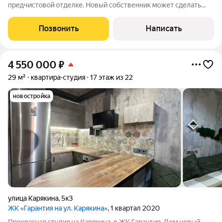
предчистовой отделке. Новый собственник может сделать
ремонт на свой вкус. С верхнего этажа открывается
прекрасный вид на город. Квартира находится в прекрасной
Позвонить
Написать
локации: рядом остановка общественного
4 550 000
₽
29 м²
квартира-студия
17 этаж из 22
новостройка
улица Карякина
,
5к3
ЖК «Гарантия на ул. Карякина»
, 1 квартал 2020