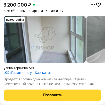
3 200 000
₽
39,6 м²
1-комн. квартира
7 этаж из 17
новостройка
улица Карякина
,
5к1
ЖК «Гарантия на ул. Карякина»
Продается срочно одна комнатная квартира!!! Сделан
качественный ремонт. Никто не жил. Большая утепленная
лоджия, в которой можно сделать кабинет. Дом расположен в
развитом микрорайоне, где все в шаговой доступности:
Позвонить
школы, детские сады, поликлиника,