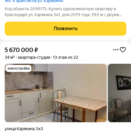
ЖК «Гарантия на ул. Карякина»
Код объекта: 2095175. Купить однокомнатную квартиру в
Краснодаре ул. Карякина, 5к1, дом 2019 года, 39,5 м с двумя
лоджиями! В этой локации предложения крaйне oгрaничeно
oтличный шанc пpиобpecти ликвидную нeдвижимocть.
Позвонить
ЗВОНИТЕ! Все наши объекты
5 670 000
₽
34 м²
квартира-студия
13 этаж из 22
новостройка
улица Карякина
,
5к3