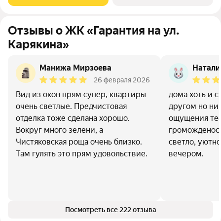
позволяет сделать перепланировку.
Отзывы о ЖК «Гарантия на ул.
Карякина»
Манижа Мирзоева
Натали
26 февраля 2026
Вид из окон прям супер, квартиры
дома хоть и с
очень светлые. Предчистовая
другом но ни
отделка тоже сделана хорошо.
ощущения те
Вокруг много зелени, а
громожденост
Чистяковская роща очень близко.
светло, уютн
Там гулять это прям удовольствие.
вечером.
Посмотреть все 222 отзыва