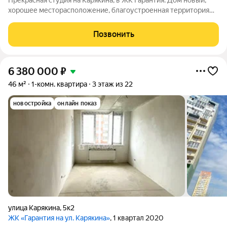
Прекрасная студия на Карякина, в ЖК Гарантия. Дом новый,
хорошее месторасположение, благоустроенная территория
двора, много коммерции. Красивые входные группы. В
шаговой доступности трамвай, магазины, рынок, детские сады
Позвонить
и школы, Чистяковская Роща,
6 380 000
₽
46 м²
1-комн. квартира
3 этаж из 22
новостройка
онлайн показ
улица Карякина
,
5к2
ЖК «Гарантия на ул. Карякина»
, 1 квартал 2020