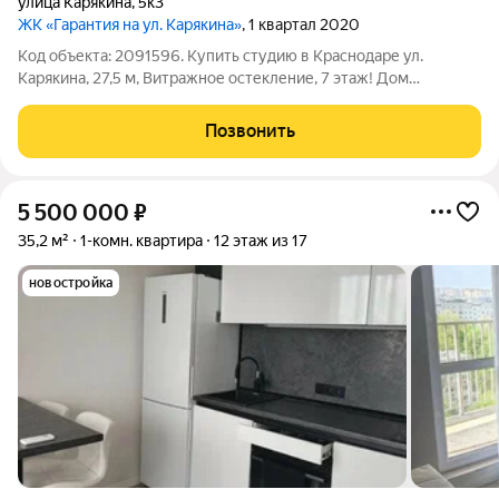
улица Карякина
,
5к3
ЖК «Гарантия на ул. Карякина»
, 1 квартал 2020
Код объекта: 2091596. Купить студию в Краснодаре ул.
Карякина, 27,5 м, Витражное остекление, 7 этаж! Дом
монолитно-кирпичный. В этой локации предложения крайне
oгрaничeно oтличный шанc пpиобpecти ликвидную
Позвонить
недвижимость. ЗВОНИТЕ! Объект проверен,
5 500 000
₽
35,2 м²
1-комн. квартира
12 этаж из 17
новостройка