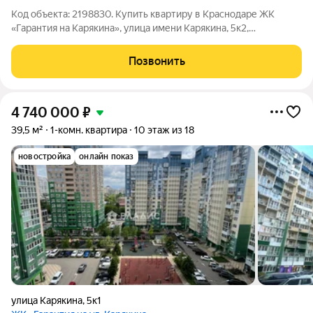
Код объекта: 2198830. Купить квартиру в Краснодаре ЖК
«Гарантия на Карякина», улица имени Карякина, 5к2,
микрорайон ЗИП, студия, 28 м, 16 этаж, монолитно-кирпичный
дом Уютная студия в ЖК «Гарантия на Карякина» комплекс
Позвонить
граничит с тремя школьными
4 740 000
₽
39,5 м²
1-комн. квартира
10 этаж из 18
новостройка
онлайн показ
улица Карякина
,
5к1