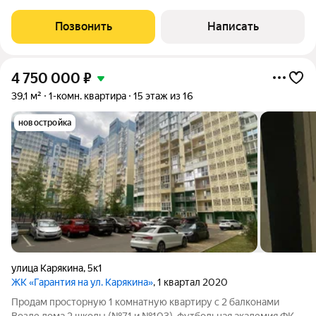
кв.м. , дает возможность перепланировки. Чистый, ухоженный
подъезд, два грузовых
Позвонить
Написать
4 750 000
₽
39,1 м²
1-комн. квартира
15 этаж из 16
новостройка
улица Карякина
,
5к1
ЖК «Гарантия на ул. Карякина»
, 1 квартал 2020
Продам просторную 1 комнатную квартиру с 2 балконами