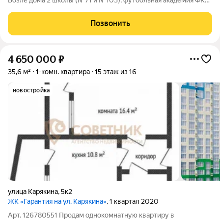
Возле дома 2 школы (№71 и №103), футбольная академия ФК
«Краснодар», 6 детских садов, ВУЗы. Трамвай в 3 минутах
ходьбы. Рядом магазины: торгово-развлекательный центр
Позвонить
«Московский», супермаркеты
4 650 000
₽
35,6 м²
1-комн. квартира
15 этаж из 16
новостройка
улица Карякина
,
5к2
ЖК «Гарантия на ул. Карякина»
, 1 квартал 2020
Арт. 126780551 Продам однокомнатную квартиру в