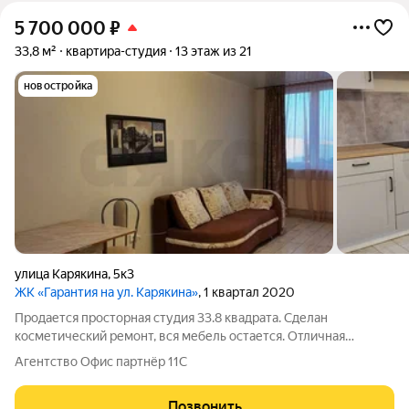
5 700 000
₽
33,8 м²
квартира-студия
13 этаж из 21
новостройка
улица Карякина
,
5к3
ЖК «Гарантия на ул. Карякина»
, 1 квартал 2020
Продается просторная студия 33.8 квадрата. Сделан
косметический ремонт, вся мебель остается. Отличная
транспортная развязка, которая позволит добраться в любую
Агентство Офис партнёр 11С
часть города Краснодар. В шаговой доступности трамвайная
остановка. Подойдет как для
Позвонить