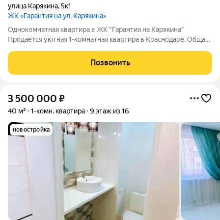
улица Карякина
,
5к1
ЖК «Гарантия на ул. Карякина»
Однокомнатная квартира в ЖК "Гарантия на Карякина"
Продаётся уютная 1-комнатная квартира в Краснодаре. Общая
площадь: 35,2 кв. м. Два балкона, не застеклены. Квартира в
отличном состоянии. Установлены стеклопакеты, центральное
Позвонить
отопление. Сделан
3 500 000
₽
40 м²
1-комн. квартира
9 этаж из 16
новостройка