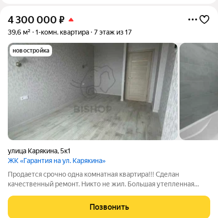
4 300 000
₽
39,6 м²
1-комн. квартира
7 этаж из 17
новостройка
улица Карякина
,
5к1
ЖК «Гарантия на ул. Карякина»
Продается срочно одна комнатная квартира!!! Сделан
качественный ремонт. Никто не жил. Большая утепленная
лоджия, в которой можно сделать кабинет. Дом расположен в
развитом микрорайоне, где все в шаговой доступности:
Позвонить
школы, детские сады, поликлиника,