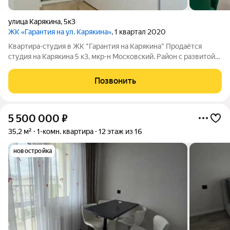
улица Карякина
,
5к3
ЖК «Гарантия на ул. Карякина»
, 1 квартал 2020
Квартира-студия в ЖК "Гарантия на Карякина" Продаётся
студия на Карякина 5 к3, мкр-н Московский. Район с развитой
инфраструктурой, прямо около дома магазины Чижик,
Пятёрочка и т.д. Рядом РЖД Больница, остановки
Позвонить
общественного транспорта, в том числе и
5 500 000
₽
35,2 м²
1-комн. квартира
12 этаж из 16
новостройка