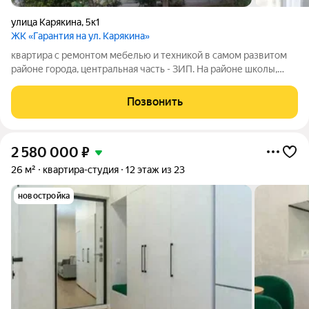
улица Карякина
,
5к1
ЖК «Гарантия на ул. Карякина»
квартира с ремонтом мебелью и техникой в самом развитом
районе города, центральная часть - ЗИП. На районе школы,
детские сады, торговые центры, новый современный
комплекс бассейнов "Стань чемпионом", отделения банков,
Позвонить
учебные заведения, поликлиники и
2 580 000
₽
26 м²
квартира-студия
12 этаж из 23
новостройка