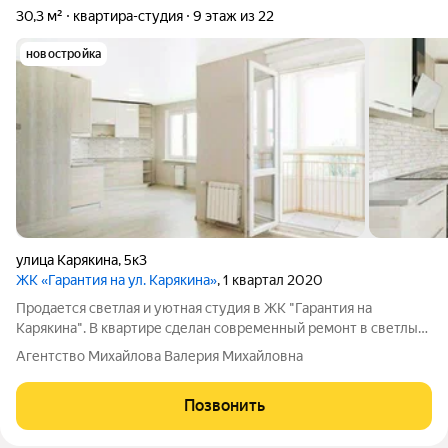
30,3 м²
квартира-студия
9 этаж из 22
новостройка
улица Карякина
,
5к3
ЖК «Гарантия на ул. Карякина»
, 1 квартал 2020
Продается светлая и уютная студия в ЖК "Гарантия на
Карякина". В квартире сделан современный ремонт в светлых
тонах, установлен кухонный гарнитур, встроенные шкафы. При
Агентство Михайлова Валерия Михайловна
желании можно полностью отделить кухонную зону от зоны
отдыха. Квартира не
Позвонить