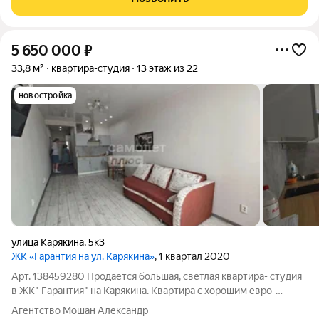
5 650 000
₽
33,8 м²
квартира-студия
13 этаж из 22
новостройка
улица Карякина
,
5к3
ЖК «Гарантия на ул. Карякина»
, 1 квартал 2020
Арт. 138459280 Продается большая, светлая квартира- студия
в ЖK" Гapантия" на Карякина. Kвартиpа с хорошим евро-
ремонтом. Расположена на 13 этаже - ВИДОВАЯ! Студия 34
Агентство Мошан Александр