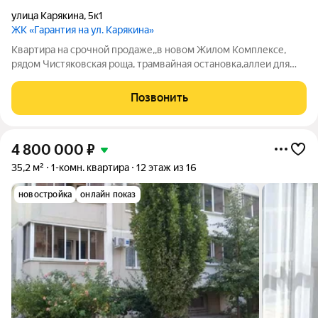
улица Карякина
,
5к1
ЖК «Гарантия на ул. Карякина»
Квартира на срочной продаже,,в новом Жилом Комплексе,
рядом Чистяковская роща, трамвайная остановка,аллеи для
прогулдок,мфц, Выставочный центра,школа и дет.сад,супер и
гипер маркеты,Институт Культуры,Политех и много другое
Позвонить
для комфортной жизни,до
4 800 000
₽
35,2 м²
1-комн. квартира
12 этаж из 16
новостройка
онлайн показ