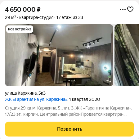
4 650 000
₽
29 м²
квартира-студия
17 этаж из 23
новостройка
улица Карякина
,
5к3
ЖК «Гарантия на ул. Карякина»
, 1 квартал 2020
Студия 29 кв.м, Карякина, 5, лит. 3, ЖК «Гарантия на Карякина»,
17/23 эт., кирпич, Центральный районПродаётся квартира-
студия общей площадью 29 кв.м на 17 этаже 23-этажного
кирпичного дома, построенного в 2020-х годах. Жилая зона -
Позвонить
12 кв.м, кухонная