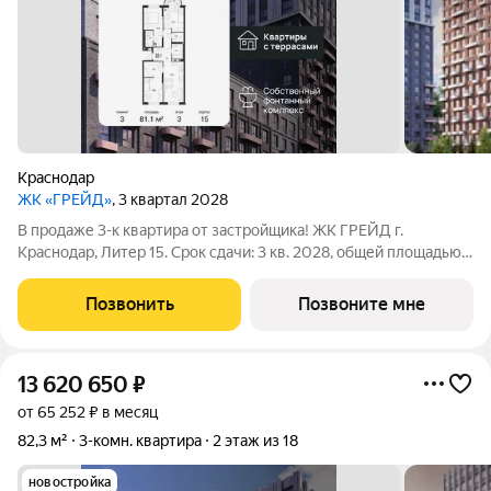
Краснодар
ЖК «ГРЕЙД»
, 3 квартал 2028
В продаже 3-к квартира от застройщика! ЖК ГРЕЙД г.
Краснодар, Литер 15. Срок сдачи: 3 кв. 2028, общей площадью
81.1 кв.м., на 3 этаже. ГРЕЙД от DOGMA: квартал бизнес-класса.
Никогда неоклассика не была представлена в краснодарской
Позвонить
Позвоните мне
архитектуре с таким
13 620 650
₽
от 65 252 ₽ в месяц
82,3 м²
3-комн. квартира
2 этаж из 18
новостройка