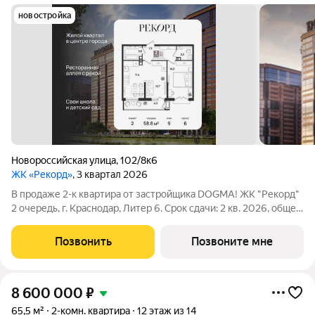
новостройка
Новороссийская улица
,
102/8к6
ЖК «Рекорд»
, 3 квартал 2026
В продаже 2-к квартира от застройщика DOGMA! ЖК "Рекорд"
2 очередь, г. Краснодар, Литер 6. Срок сдачи: 2 кв. 2026, общей
площадью 58.8 кв.м., на 9 этаже. Жилой квартал "РЕКОРД" -
место вашего баланса. Город снаружи природа внутри.
Позвонить
Позвоните мне
Квартал с
8 600 000
₽
65,5 м²
2-комн. квартира
12 этаж из 14