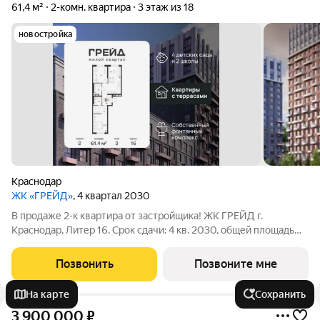
61,4 м²
2-комн. квартира
3 этаж из 18
новостройка
Краснодар
ЖК «ГРЕЙД»
, 4 квартал 2030
В продаже 2-к квартира от застройщика! ЖК ГРЕЙД г.
Краснодар, Литер 16. Срок сдачи: 4 кв. 2030, общей площадью
61.4 кв.м., на 3 этаже. ГРЕЙД от DOGMA: квартал бизнес-
класса. Никогда неоклассика не была представлена в
Позвонить
Позвоните мне
краснодарской архитектуре с таким
На карте
Сохранить
3 900 000
₽