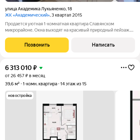
улица Академика Лукьяненко
,
18
ЖК «Академический»
, 3 квартал 2015
Продается уютная 1-комнатная квартира Славянском
микрорайоне. Окна выходят на красивый природный пейзаж.
Квартира находится на 11 этаже в 16-тиэтажном доме.
Квартира светлая, чистая общей площадью 38,9 кв.м. В
Позвонить
Написать
квартире совмещен санузел, стоит ванна,
6 313 010
₽
от 26 457 ₽ в месяц
39,6 м²
1-комн. квартира
14 этаж из 15
новостройка