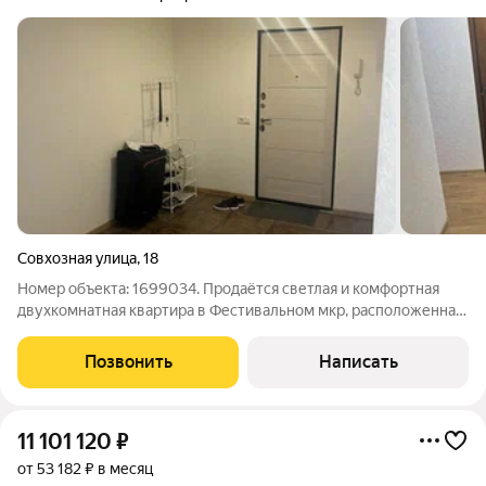
Совхозная улица
,
18
Номер объекта: 1699034. Продаётся светлая и комфортная
двухкомнатная квартира в Фестивальном мкр, расположенная
на 12 этаже блочного дома 2006 года постройки. Квартира
после ремонта, никто не проживал и не прописан. Комнаты
Позвонить
Написать
изолированные, окна
11 101 120
₽
от 53 182 ₽ в месяц