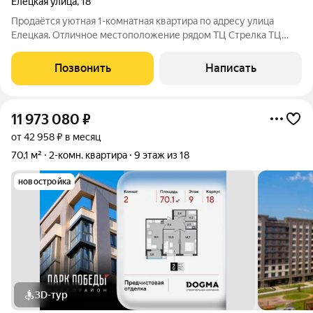
Елецкая улица
,
18
Продаётся уютная 1-комнатная квартира по адресу улица
Елецкая. Отличное местоположение рядом ТЦ Стрелка ТЦ
Красная площадь ТЦ Мандарин. Всё необходимое в шаговой
доступности: магазины Магнит, Пятерочка, Табрис школы,
Позвонить
Написать
детские сады, аптеки и кафе.
11 973 080
₽
от 42 958 ₽ в месяц
70,1 м²
2-комн. квартира
9 этаж из 18
новостройка
3D-тур