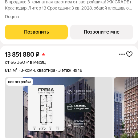
В продаже 3-комнатная квартира от застройщика! ЖК GRADE г.
Краснодар, Литер 13 Срок сдачи: 3 кв. 2028, общей площадью
77 кв.м., на 8 этаже. GRADE от DOGMA: квартал бизнес-класса.
Dogma
Никогда неоклассика не была представлена в краснодарской
архитектуре с
Позвонить
Позвоните мне
13 851 880
₽
от 66 360 ₽ в месяц
81,1 м²
3-комн. квартира
3 этаж из 18
новостройка