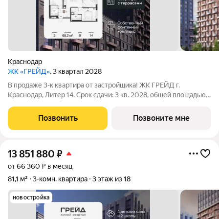
Краснодар
ЖК «ГРЕЙД»
, 3 квартал 2028
В продаже 3-к квартира от застройщика! ЖК ГРЕЙД г.
Краснодар, Литер 14. Срок сдачи: 3 кв. 2028, общей площадью
68.2 кв.м., на 9 этаже. ГРЕЙД от DOGMA: квартал бизнес-
класса. Никогда неоклассика не была представлена в
Позвонить
Позвоните мне
краснодарской архитектуре с таким
13 851 880
₽
от 66 360 ₽ в месяц
81,1 м²
3-комн. квартира
3 этаж из 18
новостройка