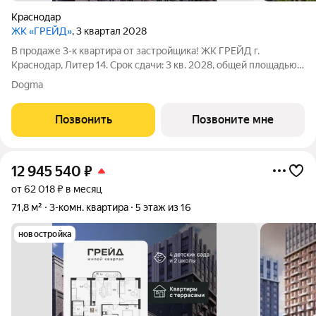
Краснодар
ЖК «ГРЕЙД»
, 3 квартал 2028
В продаже 3-к квартира от застройщика! ЖК ГРЕЙД г.
Краснодар, Литер 14. Срок сдачи: 3 кв. 2028, общей площадью
81.1 кв.м., на 3 этаже. ГРЕЙД от DOGMA: квартал бизнес-класса.
Dogma
Никогда неоклассика не была представлена в краснодарской
архитектуре с таким
Позвонить
Позвоните мне
12 945 540
₽
от 62 018 ₽ в месяц
71,8 м²
3-комн. квартира
5 этаж из 16
новостройка