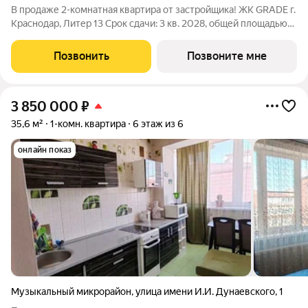
В продаже 2-комнатная квартира от застройщика! ЖК GRADE г.
Краснодар, Литер 13 Срок сдачи: 3 кв. 2028, общей площадью
68.6 кв.м., на 4 этаже. GRADE от DOGMA: квартал бизнес-
класса. Никогда неоклассика не была представлена в
Позвонить
Позвоните мне
краснодарской архитектуре
3 850 000
₽
35,6 м²
1-комн. квартира
6 этаж из 6
онлайн показ
Музыкальный микрорайон
,
улица имени И.И. Дунаевского
,
1