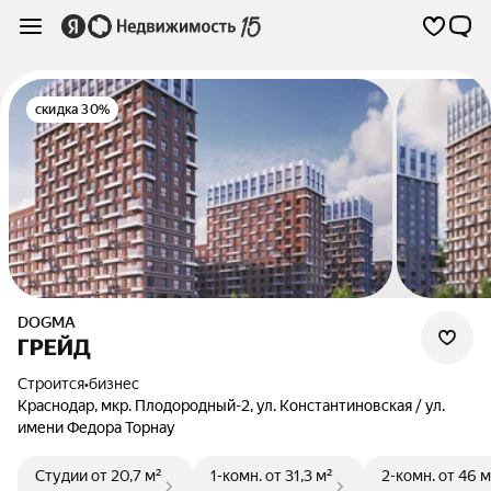
скидка 30%
DOGMA
ГРЕЙД
Строится
•
бизнес
Краснодар
,
мкр. Плодородный-2
,
ул. Константиновская / ул.
имени Федора Торнау
Студии
от 20,7 м²
1-комн.
от 31,3 м²
2-комн.
от 46 м