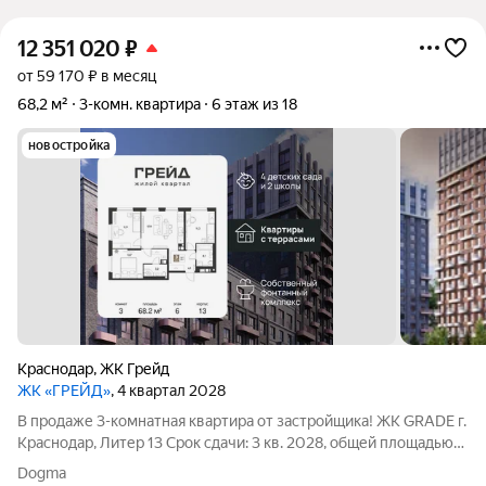
12 351 020
₽
от 59 170 ₽ в месяц
68,2 м²
3-комн. квартира
6 этаж из 18
новостройка
Краснодар
,
ЖК Грейд
ЖК «ГРЕЙД»
, 4 квартал 2028
В продаже 3-комнатная квартира от застройщика! ЖК GRADE г.
Краснодар, Литер 13 Срок сдачи: 3 кв. 2028, общей площадью
68.2 кв.м., на 6 этаже. GRADE от DOGMA: квартал бизнес-
Dogma