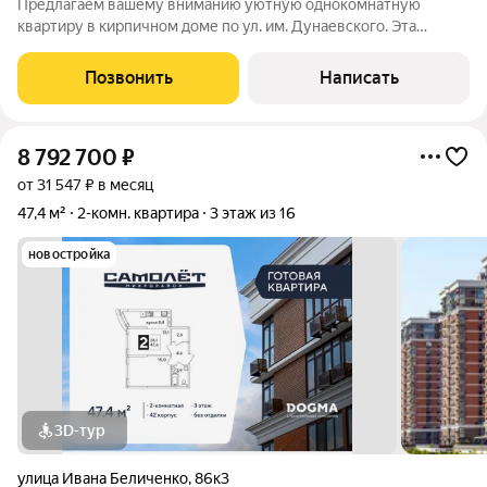
Предлагаем вашему вниманию уютную однокомнатную
квартиру в кирпичном доме по ул. им. Дунаевского. Эта
квартира станет идеальным вариантом как для комфортного
проживания, так и для аренды. Площадь квартиры составляет
Позвонить
Написать
35,6 м, где продумана каждая
8 792 700
₽
от 31 547 ₽ в месяц
47,4 м²
2-комн. квартира
3 этаж из 16
новостройка
3D-тур
улица Ивана Беличенко
,
86к3