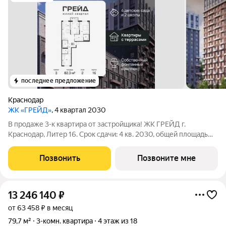
последнее предложение
Краснодар
ЖК «ГРЕЙД»
, 4 квартал 2030
В продаже 3-к квартира от застройщика! ЖК ГРЕЙД г.
Краснодар, Литер 16. Срок сдачи: 4 кв. 2030, общей площадью
82.3 кв.м., на 2 этаже. ГРЕЙД от DOGMA: квартал бизнес-
класса. Никогда неоклассика не была представлена в
Позвонить
Позвоните мне
краснодарской архитектуре с таким
13 246 140
₽
от 63 458 ₽ в месяц
79,7 м²
3-комн. квартира
4 этаж из 18