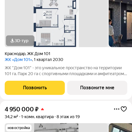
3D-тур
Краснодар
,
ЖК Дом 101
ЖК «Дом 101»
, 1 квартал 2030
ЖК "Дом 101" - это уникальное пространство на территории
101 га. Парк 20 га с спортивными площадками и амфитеатром.
Школа на 1725 мест и пять детских садов. Благоустроенные
дворовые территории с детскими площадками и зонами
Позвонить
Позвоните мне
отдыха создают комфортную
4 950 000
₽
34,2 м²
1-комн. квартира
8 этаж из 19
новостройка