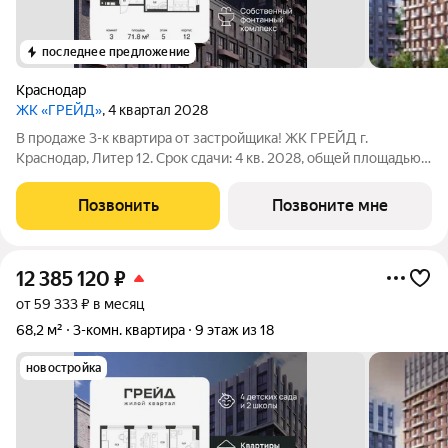
последнее предложение
Краснодар
ЖК «ГРЕЙД»
, 4 квартал 2028
В продаже 3-к квартира от застройщика! ЖК ГРЕЙД г.
Краснодар, Литер 12. Срок сдачи: 4 кв. 2028, общей площадью
71.8 кв.м., на 5 этаже. ГРЕЙД от DOGMA: квартал бизнес-
класса. Никогда неоклассика не была представлена в
Позвонить
Позвоните мне
краснодарской архитектуре с таким
12 385 120
₽
от 59 333 ₽ в месяц
68,2 м²
3-комн. квартира
9 этаж из 18
новостройка