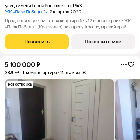
улица имени Героя Ростовского
,
16к3
ЖК «Парк Победы 2»
, 2 квартал 2026
Продается двухкомнатная квартира № 212 в новостройке ЖК
«Парк Победы» (Краснодар) по адресу Краснодарский край,
Краснодар, ул. Героя Ростовского, д. 16, корп. 3. Общая
площадь квартиры 70.10 кв. м., этаж 9 из 9, секция 2. Тип
Позвонить
Позвоните мне
проекта, по которому
5 100 000
₽
38,9 м²
1-комн. квартира
11 этаж из 16
новостройка