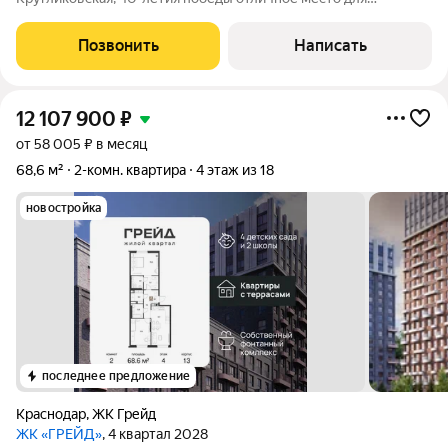
комфортной жизни Преимущества квартиры: Площадь: 36.4 м
Планировка: смежно-изолированная, функциональная
Позвонить
Написать
идеальна для семьи или сдачи в аренду
12 107 900
₽
от 58 005 ₽ в месяц
68,6 м²
2-комн. квартира
4 этаж из 18
новостройка
последнее предложение
Краснодар
,
ЖК Грейд
ЖК «ГРЕЙД»
, 4 квартал 2028