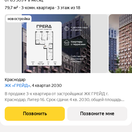
от 63 305 ₽ в месяц
79,7 м²
3-комн. квартира
3 этаж из 18
новостройка
Краснодар
ЖК «ГРЕЙД»
, 4 квартал 2030
В продаже 3-к квартира от застройщика! ЖК ГРЕЙД г.
Краснодар, Литер 16. Срок сдачи: 4 кв. 2030, общей площадью
79.7 кв.м., на 3 этаже. ГРЕЙД от DOGMA: квартал бизнес-
класса. Никогда неоклассика не была представлена в
Позвонить
Позвоните мне
краснодарской архитектуре с таким