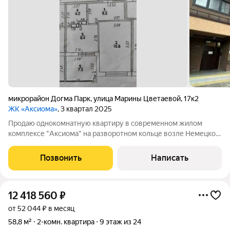
микрорайон Догма Парк
,
улица Марины Цветаевой
,
17к2
ЖК «Аксиома»
, 3 квартал 2025
Продаю однокомнатную квартиру в современном жилом
комплексе "Аксиома" на разворотном кольце возле Немецкой
деревни. 1-ка 34 м2, без ремонта на 8-ом этаже 19-этажного
здания с видом на двор. Одна просторная лоджия, подойдёт
Позвонить
Написать
для отдельной комнаты или
12 418 560
₽
от 52 044 ₽ в месяц
58,8 м²
2-комн. квартира
9 этаж из 24