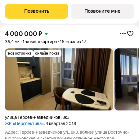
площадью 60.1 кв.м., на 13 этаже. Жилой квартал "РЕКОРД" -
место вашего баланса. Город снаружи природа внутри.
Позвонить
Позвоните мне
Квартал с
4 000 000
₽
36,4 м²
1-комн. квартира
16 этаж из 17
новостройка
онлайн показ
улица Героев-Разведчиков
,
8к3
ЖК «Перспектива»
, 4 квартал 2018
Адрес: Героев-Разведчиков ул., 8к3, вблизи улица Восточно-
Кругликовская, 40-летия победы отличное место для