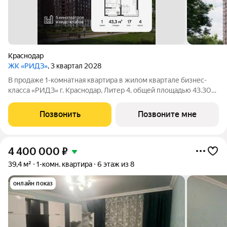
Краснодар
ЖК «РИДЗ»
, 3 квартал 2028
В продаже 1-комнатная квартира в жилом квартале бизнес-
класса «РИДЗ» г. Краснодар, Литер 4, общей площадью 43.30
кв.м., на 17 этаже. Срок сдачи: 3 кв. 2030. Фото шоурума в
объявлении пример отделки от застройщика. Приобретается
Позвонить
Позвоните мне
отдельно и не входит
4 400 000
₽
39,4 м²
1-комн. квартира
6 этаж из 8
онлайн показ