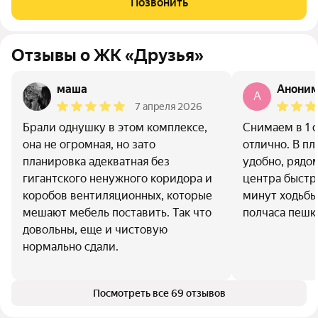
Позвонить
жителей; Широкие лоджии до 1,5
Отзывы о ЖК «Друзья»
маша
Анони
A
7 апреля 2026
Брали однушку в этом комплексе,
Снимаем в 1 о
она не огромная, но зато
отлично. В пл
планировка адекватная без
удобно, рядо
гигантского ненужного коридора и
центра быстр
коробов вентиляционных, которые
минут ходьбы,
мешают мебель поставить. Так что
полчаса пешк
довольны, еще и чистовую
нормально сдали.
Посмотреть все 69 отзывов