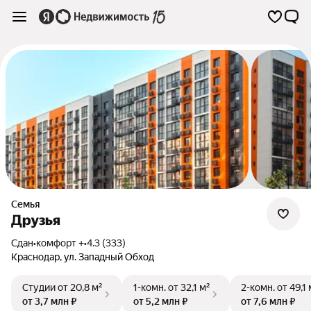
Семья
Друзья
Сдан
•
комфорт +
•
4.3 (333)
Краснодар
,
ул. Западный Обход
Студии
от 20,8 м²
1-комн.
от 32,1 м²
2-комн.
от 49,1 
от 3,7 млн ₽
от 5,2 млн ₽
от 7,6 млн ₽