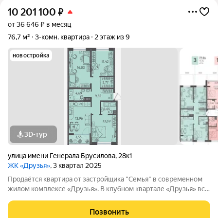
10 201 100
₽
от 36 646 ₽ в месяц
76,7 м²
3-комн. квартира
2 этаж из 9
новостройка
3D-тур
улица имени Генерала Брусилова
,
28к1
ЖК «Друзья»
, 3 квартал 2025
Продаётся квартира от застройщика "Семья" в современном
жилом комплексе «Друзья». В клубном квартале «Друзья» все
продумано до мелочей: Спокойный двор без машин;
Бесплатные игровая комната для детей и коворкинг для
Позвонить