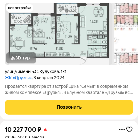
новостройка
3D-тур
улица имени Б.С. Кудухова
,
1к1
ЖК «Друзья»
, 3 квартал 2024
Продаётся квартира от застройщика "Семья" в современном
жилом комплексе «Друзья». В клубном квартале «Друзья» все
продумано до мелочей: Спокойный двор без машин;
Бесплатные игровая комната для детей и антикафе для
Позвонить
подростков; Широкие лоджии до 1,5
10 227 700
₽
от 36 742 ₽ в месяц