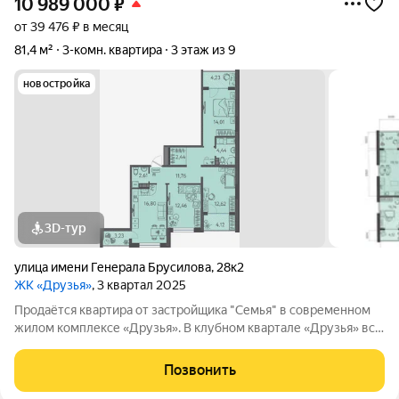
10 989 000
₽
от 39 476 ₽ в месяц
81,4 м²
3-комн. квартира
3 этаж из 9
новостройка
3D-тур
улица имени Генерала Брусилова
,
28к2
ЖК «Друзья»
, 3 квартал 2025
Продаётся квартира от застройщика "Семья" в современном
жилом комплексе «Друзья». В клубном квартале «Друзья» все
продумано до мелочей: Спокойный двор без машин;
Бесплатные игровая комната для детей и коворкинг для
Позвонить
жителей; Широкие лоджии до 1,5