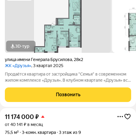
3D-тур
улица имени Генерала Брусилова
,
28к2
ЖК «Друзья»
, 3 квартал 2025
Продаётся квартира от застройщика "Семья" в современном
жилом комплексе «Друзья». В клубном квартале «Друзья» все
продумано до мелочей: Спокойный двор без машин;
Бесплатные игровая комната для детей и коворкинг для
Позвонить
жителей; Широкие лоджии до 1,5
11 174 000
₽
от 40 141 ₽ в месяц
75,5 м²
3-комн. квартира
3 этаж из 9