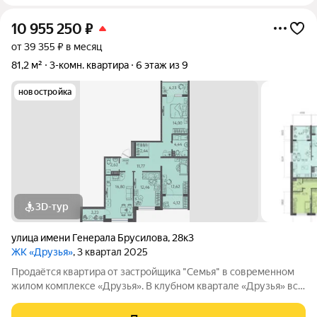
10 955 250
₽
от 39 355 ₽ в месяц
81,2 м²
3-комн. квартира
6 этаж из 9
новостройка
3D-тур
улица имени Генерала Брусилова
,
28к3
ЖК «Друзья»
, 3 квартал 2025
Продаётся квартира от застройщика "Семья" в современном
жилом комплексе «Друзья». В клубном квартале «Друзья» все
продумано до мелочей: Спокойный двор без машин;
Бесплатные игровая комната для детей и коворкинг для