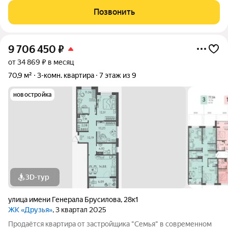
Бесплатные игровая комната для детей и антикафе для
Позвонить
подростков; Широкие лоджии до 1,5
9 706 450
₽
от 34 869 ₽ в месяц
70,9 м²
3-комн. квартира
7 этаж из 9
новостройка
3D-тур
улица имени Генерала Брусилова
,
28к1
ЖК «Друзья»
, 3 квартал 2025
Продаётся квартира от застройщика "Семья" в современном