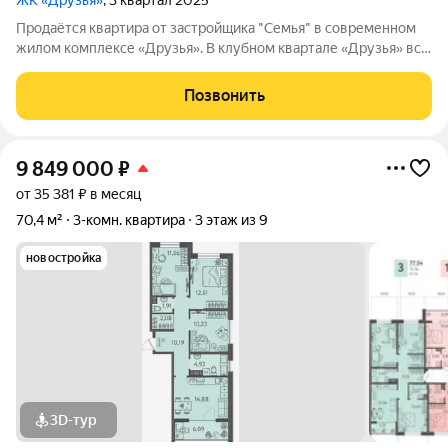
ЖК «Друзья»
, 3 квартал 2025
Продаётся квартира от застройщика "Семья" в современном
жилом комплексе «Друзья». В клубном квартале «Друзья» все
продумано до мелочей: Спокойный двор без машин;
Бесплатные игровая комната для детей и коворкинг для
Позвонить
жителей; Широкие лоджии до 1,5
9 849 000
₽
от 35 381 ₽ в месяц
70,4 м²
3-комн. квартира
3 этаж из 9
новостройка
3D-тур