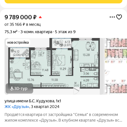
жителей; Широкие лоджии до 1,5
9 789 000
₽
от 35 166 ₽ в месяц
75,3 м²
3-комн. квартира
5 этаж из 9
новостройка
3D-тур
улица имени Б.С. Кудухова
,
1к1
ЖК «Друзья»
, 3 квартал 2024
Продаётся квартира от застройщика "Семья" в современном
жилом комплексе «Друзья». В клубном квартале «Друзья» все
продумано до мелочей: Спокойный двор без машин;