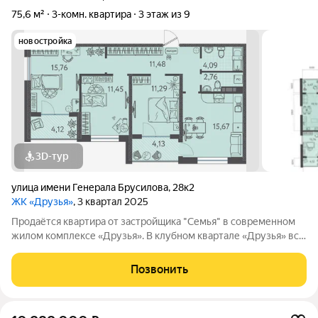
75,6 м²
3-комн. квартира
3 этаж из 9
новостройка
3D-тур
улица имени Генерала Брусилова
,
28к2
ЖК «Друзья»
, 3 квартал 2025
Продаётся квартира от застройщика "Семья" в современном
жилом комплексе «Друзья». В клубном квартале «Друзья» все
продумано до мелочей: Спокойный двор без машин;
Бесплатные игровая комната для детей и коворкинг для
Позвонить
жителей; Широкие лоджии до 1,5