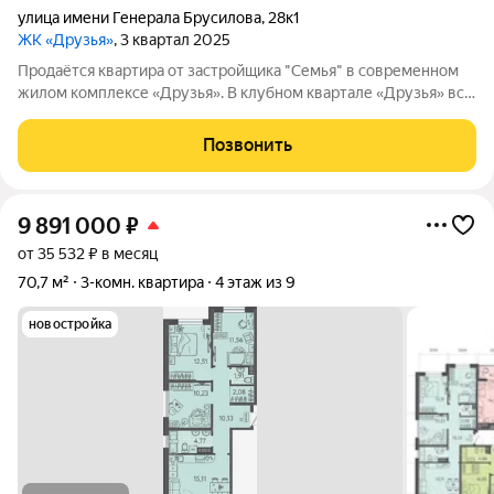
улица имени Генерала Брусилова
,
28к1
ЖК «Друзья»
, 3 квартал 2025
Продаётся квартира от застройщика "Семья" в современном
жилом комплексе «Друзья». В клубном квартале «Друзья» все
продумано до мелочей: Спокойный двор без машин;
Бесплатные игровая комната для детей и коворкинг для
Позвонить
жителей; Широкие лоджии до 1,5
9 891 000
₽
от 35 532 ₽ в месяц
70,7 м²
3-комн. квартира
4 этаж из 9
новостройка