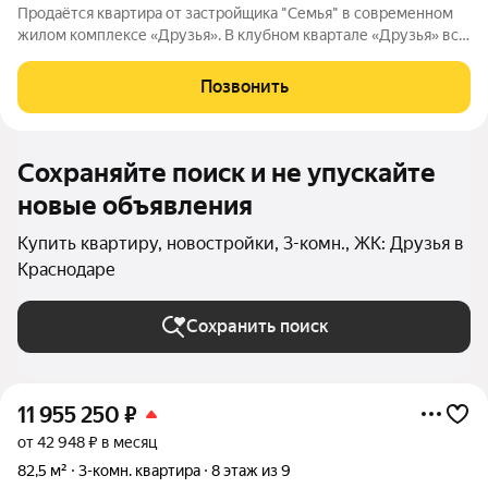
Продаётся квартира от застройщика "Семья" в современном
жилом комплексе «Друзья». В клубном квартале «Друзья» все
продумано до мелочей: Спокойный двор без машин;
Бесплатные игровая комната для детей и коворкинг для
Позвонить
жителей; Широкие лоджии до 1,5
Сохраняйте поиск и не упускайте
новые объявления
Купить квартиру, новостройки, 3-комн., ЖК: Друзья в
Краснодаре
Сохранить поиск
11 955 250
₽
от 42 948 ₽ в месяц
82,5 м²
3-комн. квартира
8 этаж из 9