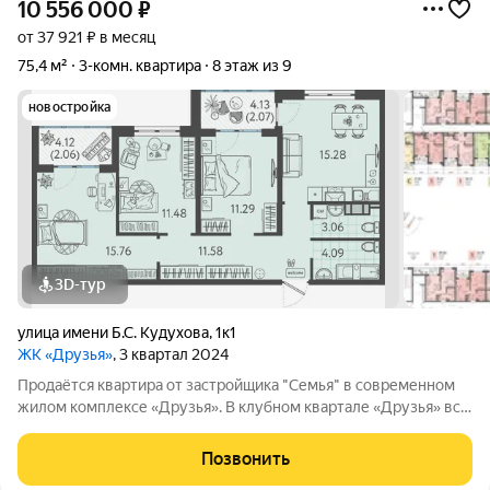
10 556 000
₽
от 37 921 ₽ в месяц
75,4 м²
3-комн. квартира
8 этаж из 9
новостройка
3D-тур
улица имени Б.С. Кудухова
,
1к1
ЖК «Друзья»
, 3 квартал 2024
Продаётся квартира от застройщика "Семья" в современном
жилом комплексе «Друзья». В клубном квартале «Друзья» все
продумано до мелочей: Спокойный двор без машин;
Бесплатные игровая комната для детей и антикафе для
Позвонить
подростков; Широкие лоджии до 1,5