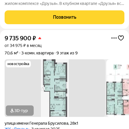
жилом комплексе «Друзья». В клубном квартале «Друзья» все
продумано до мелочей: Спокойный двор без машин;
Бесплатные игровая комната для детей и коворкинг для
Позвонить
жителей; Широкие лоджии до 1,5
9 735 900
₽
от 34 975 ₽ в месяц
70,6 м²
3-комн. квартира
9 этаж из 9
новостройка
3D-тур
улица имени Генерала Брусилова
,
28к1