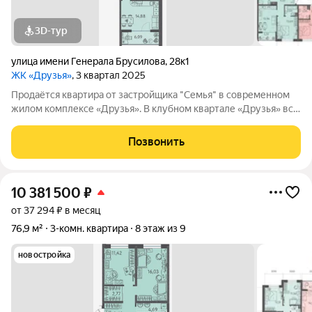
3D-тур
улица имени Генерала Брусилова
,
28к1
ЖК «Друзья»
, 3 квартал 2025
Продаётся квартира от застройщика "Семья" в современном
жилом комплексе «Друзья». В клубном квартале «Друзья» все
продумано до мелочей: Спокойный двор без машин;
Бесплатные игровая комната для детей и коворкинг для
Позвонить
жителей; Широкие лоджии до 1,5
10 381 500
₽
от 37 294 ₽ в месяц
76,9 м²
3-комн. квартира
8 этаж из 9
новостройка