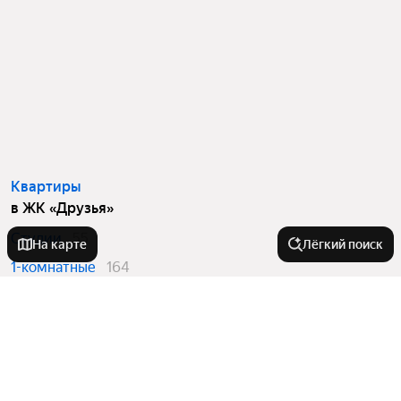
Квартиры
в ЖК «Друзья»
Студии
55
На карте
Лёгкий поиск
1-комнатные
164
2-комнатные
146
3-комнатные
90
Вторичный рынок
в ЖК «Друзья»