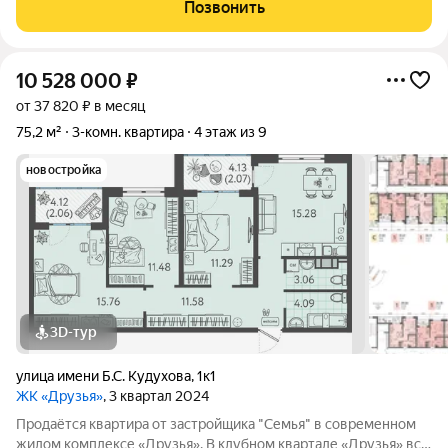
Бесплатные игровая комната для детей и антикафе для
Позвонить
подростков; Широкие лоджии до 1,5
10 528 000
₽
от 37 820 ₽ в месяц
75,2 м²
3-комн. квартира
4 этаж из 9
новостройка
3D-тур
улица имени Б.С. Кудухова
,
1к1
ЖК «Друзья»
, 3 квартал 2024
Продаётся квартира от застройщика "Семья" в современном
жилом комплексе «Друзья». В клубном квартале «Друзья» все