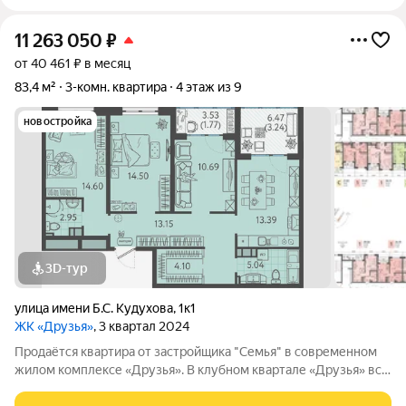
11 263 050
₽
от 40 461 ₽ в месяц
83,4 м²
3-комн. квартира
4 этаж из 9
новостройка
3D-тур
улица имени Б.С. Кудухова
,
1к1
ЖК «Друзья»
, 3 квартал 2024
Продаётся квартира от застройщика "Семья" в современном
жилом комплексе «Друзья». В клубном квартале «Друзья» все
продумано до мелочей: Спокойный двор без машин;