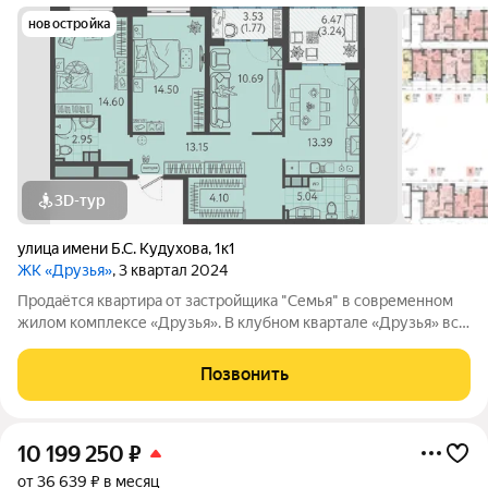
новостройка
3D-тур
улица имени Б.С. Кудухова
,
1к1
ЖК «Друзья»
, 3 квартал 2024
Продаётся квартира от застройщика "Семья" в современном
жилом комплексе «Друзья». В клубном квартале «Друзья» все
продумано до мелочей: Спокойный двор без машин;
Бесплатные игровая комната для детей и антикафе для
Позвонить
подростков; Широкие лоджии до 1,5
10 199 250
₽
от 36 639 ₽ в месяц