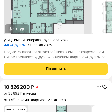
3D-тур
улица имени Генерала Брусилова
,
28к2
ЖК «Друзья»
, 3 квартал 2025
Продаётся квартира от застройщика "Семья" в современном
жилом комплексе «Друзья». В клубном квартале «Друзья» все
продумано до мелочей: Спокойный двор без машин;
Бесплатные игровая комната для детей и коворкинг для
Позвонить
жителей; Широкие лоджии до 1,5
10 826 200
₽
от 38 892 ₽ в месяц
81,4 м²
3-комн. квартира
2 этаж из 9
новостройка