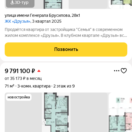
3D-тур
улица имени Генерала Брусилова
,
28к1
ЖК «Друзья»
, 3 квартал 2025
Продаётся квартира от застройщика "Семья" в современном
жилом комплексе «Друзья». В клубном квартале «Друзья» все
продумано до мелочей: Спокойный двор без машин;
Бесплатные игровая комната для детей и коворкинг для
Позвонить
жителей; Широкие лоджии до 1,5
9 791 100
₽
от 35 173 ₽ в месяц
71 м²
3-комн. квартира
2 этаж из 9
новостройка