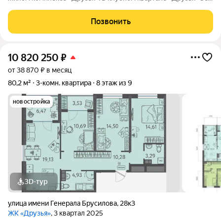
продумано до мелочей: Спокойный двор без машин;
Бесплатные игровая комната для детей и антикафе для
Позвонить
подростков; Широкие лоджии до 1,5
10 820 250
₽
от 38 870 ₽ в месяц
80,2 м²
3-комн. квартира
8 этаж из 9
новостройка
3D-тур
улица имени Генерала Брусилова
,
28к3
ЖК «Друзья»
, 3 квартал 2025