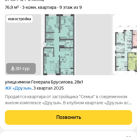
76,9 м²
3-комн. квартира
9 этаж из 9
новостройка
3D-тур
улица имени Генерала Брусилова
,
28к1
ЖК «Друзья»
, 3 квартал 2025
Продаётся квартира от застройщика "Семья" в современном
жилом комплексе «Друзья». В клубном квартале «Друзья» все
продумано до мелочей: Спокойный двор без машин;
Бесплатные игровая комната для детей и коворкинг для
Позвонить
жителей; Широкие лоджии до 1,5