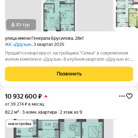
3D-тур
улица имени Генерала Брусилова
,
28к1
ЖК «Друзья»
, 3 квартал 2025
Продаётся квартира от застройщика "Семья" в современном
жилом комплексе «Друзья». В клубном квартале «Друзья» все
продумано до мелочей: Спокойный двор без машин;
Бесплатные игровая комната для детей и коворкинг для
Позвонить
жителей; Широкие лоджии до 1,5
10 932 600
₽
от 39 274 ₽ в месяц
82,2 м²
3-комн. квартира
2 этаж из 9
новостройка